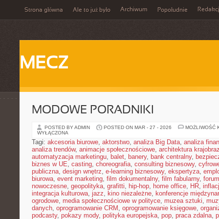
Archiwum
Redakc
Strona główna
Ale to już było
Popołudnie
MECZ
MODOWE PORADNIKI
POSTED BY ADMIN
POSTED ON MAR - 27 - 2026
MOŻLIWOŚĆ 
WYŁĄCZONA
Tagi:
akcesoria biurowe
,
aktorstwo
,
analiza Big Data
,
analiza fin
analiza trendów
,
animacje społecznościowe
,
architektura krajobra
automatyzacja marketingu
,
balet
,
banery
,
bank centralny
,
bezpiec
biznes w UE
,
casting
,
choreografia
,
consulting biznesowy
,
cyfrow
publiczna
,
design wnętrz
,
e-learning biznesowy
,
ekspertyza
,
emplo
biurowa
,
event marketing
,
film dokumentalny
,
film fabularny
,
foru
nowoczesne
,
geopolityka
,
grafitti
,
hip-hop
,
home office
,
HR
,
inflac
integracja kulturowa
,
jazz
,
kino niezależne
,
konferencje międzyna
ogrodowe
,
media społecznościowe w polityce
,
muzea sztuki
,
muz
danych
,
oprogramowanie CRM
,
oprogramowanie księgowe
,
organ
podcasty
,
pokazy mody
,
polityka europejska
,
pop
,
praca zdalna
,
p