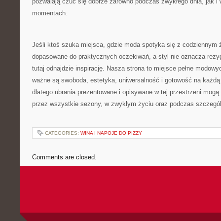
pozwalają czuć się dobrze zarówno podczas zwykłego dnia, jak i 
momentach.
Jeśli ktoś szuka miejsca, gdzie moda spotyka się z codziennym 
dopasowane do praktycznych oczekiwań, a styl nie oznacza rezyg
tutaj odnajdzie inspirację. Nasza strona to miejsce pełne modow
ważne są swoboda, estetyka, uniwersalność i gotowość na każdą 
dlatego ubrania prezentowane i opisywane w tej przestrzeni mog
przez wszystkie sezony, w zwykłym życiu oraz podczas szczeg
CATEGORIES:
WINA I NAPOJE DO PIZZY
Comments are closed.