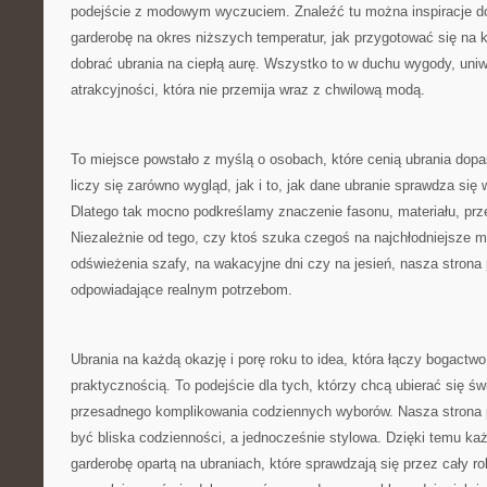
podejście z modowym wyczuciem. Znaleźć tu można inspiracje do
garderobę na okres niższych temperatur, jak przygotować się na 
dobrać ubrania na ciepłą aurę. Wszystko to w duchu wygody, uni
atrakcyjności, która nie przemija wraz z chwilową modą.
To miejsce powstało z myślą o osobach, które cenią ubrania dop
liczy się zarówno wygląd, jak i to, jak dane ubranie sprawdza si
Dlatego tak mocno podkreślamy znaczenie fasonu, materiału, prz
Niezależnie od tego, czy ktoś szuka czegoś na najchłodniejsze m
odświeżenia szafy, na wakacyjne dni czy na jesień, nasza strona
odpowiadające realnym potrzebom.
Ubrania na każdą okazję i porę roku to idea, która łączy bogactw
praktycznością. To podejście dla tych, którzy chcą ubierać się św
przesadnego komplikowania codziennych wyborów. Nasza strona
być bliska codzienności, a jednocześnie stylowa. Dzięki temu k
garderobę opartą na ubraniach, które sprawdzają się przez cały rok