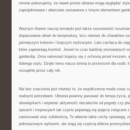
stronie pokazujemy, że nawet proste ubrania mogą wyglądać stylo
zaprojektowane i właściwie zestawione z innymi elementami garde
Ważnym filarem naszej tematyki jest także sezonowość rozumiana
dopasowanie ubrań do temperatury, lecz również do charakteru s
jaśniejszym kolorom i lżejszym stylizacjom. Lato zachęca do sięg
które zapewniają komfort. Jesień to czas bardziej stonowanych od
garderoby. Zima natomiast kojarzy się z ochroną przed mrozem, a
dobrego stylu. Dzięki temu nasza strona to przestrzeń dla osób, k
rozsądnie przez cały rok.
Nie bez znaczenia jest również to, że współczesna moda coraz cz
realnymi potrzebami. Ubrania powinny pasować do tempa życia,
obowiązkach i wspierać aktywność niezależnie od pogody czy pla
opisach i inspiracjach tak często pojawiają się pojęcia związane 
zastosowań oraz solidnością. To właśnie takie cechy sprawiają, ż
jednorazowym wyborem, ale stają się częścią dobrze przemyślane