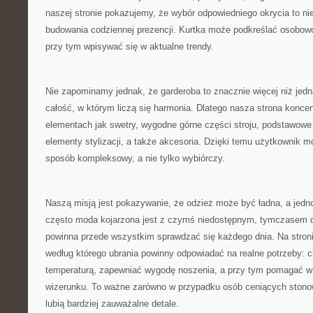
naszej stronie pokazujemy, że wybór odpowiedniego okrycia to nie
budowania codziennej prezencji. Kurtka może podkreślać osobow
przy tym wpisywać się w aktualne trendy.
Nie zapominamy jednak, że garderoba to znacznie więcej niż jedn
całość, w którym liczą się harmonia. Dlatego nasza strona koncent
elementach jak swetry, wygodne górne części stroju, podstawowe 
elementy stylizacji, a także akcesoria. Dzięki temu użytkownik 
sposób kompleksowy, a nie tylko wybiórczy.
Naszą misją jest pokazywanie, że odzież może być ładna, a jedn
często moda kojarzona jest z czymś niedostępnym, tymczasem d
powinna przede wszystkim sprawdzać się każdego dnia. Na stron
według którego ubrania powinny odpowiadać na realne potrzeby: c
temperaturą, zapewniać wygodę noszenia, a przy tym pomagać 
wizerunku. To ważne zarówno w przypadku osób ceniących stonowan
lubią bardziej zauważalne detale.