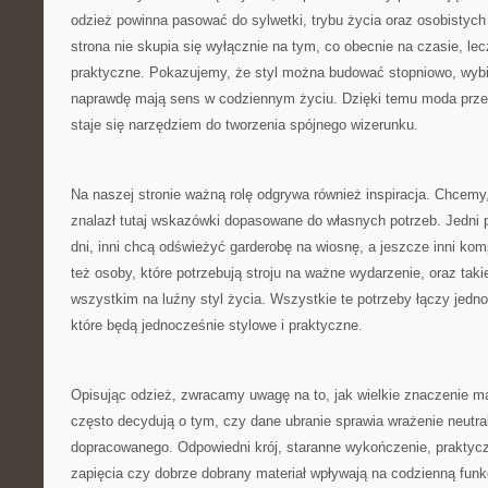
odzież powinna pasować do sylwetki, trybu życia oraz osobistych 
strona nie skupia się wyłącznie na tym, co obecnie na czasie, le
praktyczne. Pokazujemy, że styl można budować stopniowo, wybie
naprawdę mają sens w codziennym życiu. Dzięki temu moda przes
staje się narzędziem do tworzenia spójnego wizerunku.
Na naszej stronie ważną rolę odgrywa również inspiracja. Chcem
znalazł tutaj wskazówki dopasowane do własnych potrzeb. Jedni
dni, inni chcą odświeżyć garderobę na wiosnę, a jeszcze inni komp
też osoby, które potrzebują stroju na ważne wydarzenie, oraz taki
wszystkim na luźny styl życia. Wszystkie te potrzeby łączy jedno
które będą jednocześnie stylowe i praktyczne.
Opisując odzież, zwracamy uwagę na to, jak wielkie znaczenie ma
często decydują o tym, czy dane ubranie sprawia wrażenie neutra
dopracowanego. Odpowiedni krój, staranne wykończenie, praktyc
zapięcia czy dobrze dobrany materiał wpływają na codzienną funk