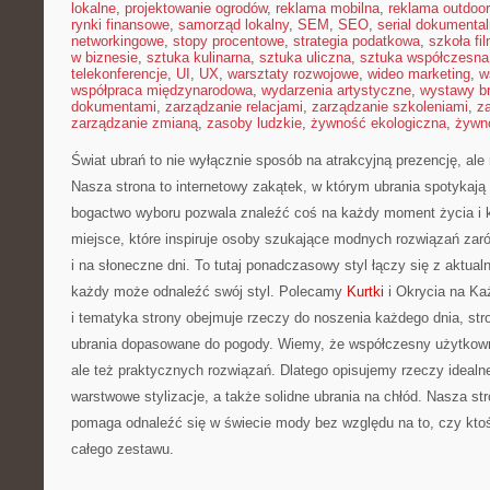
lokalne
,
projektowanie ogrodów
,
reklama mobilna
,
reklama outdoor
rynki finansowe
,
samorząd lokalny
,
SEM
,
SEO
,
serial dokumental
networkingowe
,
stopy procentowe
,
strategia podatkowa
,
szkoła fi
w biznesie
,
sztuka kulinarna
,
sztuka uliczna
,
sztuka współczesna
telekonferencje
,
UI
,
UX
,
warsztaty rozwojowe
,
wideo marketing
,
w
współpraca międzynarodowa
,
wydarzenia artystyczne
,
wystawy b
dokumentami
,
zarządzanie relacjami
,
zarządzanie szkoleniami
,
z
zarządzanie zmianą
,
zasoby ludzkie
,
żywność ekologiczna
,
żywno
Świat ubrań to nie wyłącznie sposób na atrakcyjną prezencję, ale
Nasza strona to internetowy zakątek, w którym ubrania spotykają 
bogactwo wyboru pozwala znaleźć coś na każdy moment życia i
miejsce, które inspiruje osoby szukające modnych rozwiązań zar
i na słoneczne dni. To tutaj ponadczasowy styl łączy się z aktua
każdy może odnaleźć swój styl. Polecamy
Kurtki
i Okrycia na Ka
i tematyka strony obejmuje rzeczy do noszenia każdego dnia, stro
ubrania dopasowane do pogody. Wiemy, że współczesny użytkowni
ale też praktycznych rozwiązań. Dlatego opisujemy rzeczy idealne
warstwowe stylizacje, a także solidne ubrania na chłód. Nasza str
pomaga odnaleźć się w świecie mody bez względu na to, czy ktoś
całego zestawu.