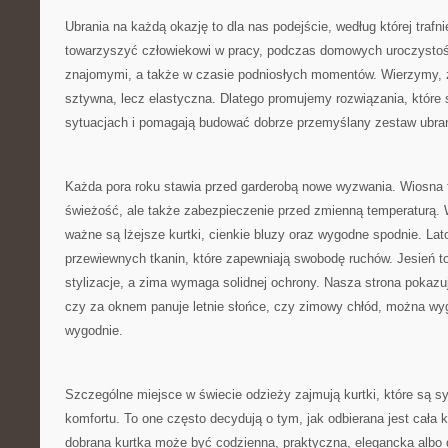
Ubrania na każdą okazję to dla nas podejście, według której traf
towarzyszyć człowiekowi w pracy, podczas domowych uroczystośc
znajomymi, a także w czasie podniosłych momentów. Wierzymy, 
sztywna, lecz elastyczna. Dlatego promujemy rozwiązania, które
sytuacjach i pomagają budować dobrze przemyślany zestaw ubra
Każda pora roku stawia przed garderobą nowe wyzwania. Wiosna t
świeżość, ale także zabezpieczenie przed zmienną temperaturą. 
ważne są lżejsze kurtki, cienkie bluzy oraz wygodne spodnie. Lat
przewiewnych tkanin, które zapewniają swobodę ruchów. Jesień 
stylizacje, a zima wymaga solidnej ochrony. Nasza strona pokazuj
czy za oknem panuje letnie słońce, czy zimowy chłód, można wyg
wygodnie.
Szczególne miejsce w świecie odzieży zajmują kurtki, które są
komfortu. To one często decydują o tym, jak odbierana jest cała
dobrana kurtka może być codzienna, praktyczna, elegancka alb