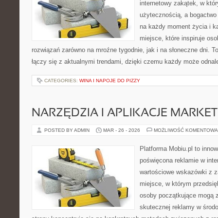
internetowy zakątek, w któr
użytecznością, a bogactwo
na każdy moment życia i 
miejsce, które inspiruje o
rozwiązań zarówno na mroźne tygodnie, jak i na słoneczne dni. T
łączy się z aktualnymi trendami, dzięki czemu każdy może odnal
CATEGORIES:
WINA I NAPOJE DO PIZZY
NARZĘDZIA I APLIKACJE MARKE
POSTED BY ADMIN
MAR - 26 - 2026
MOŻLIWOŚĆ KOMENTOWA
Platforma Mobiu.pl to innow
poświęcona reklamie w inter
wartościowe wskazówki z za
miejsce, w którym przedsięb
osoby początkujące mogą 
skutecznej reklamy w środ