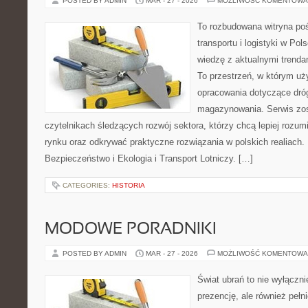
POSTED BY ADMIN
MAR - 27 - 2026
MOŻLIWOŚĆ KOMENTOWA
To rozbudowana witryna po
transportu i logistyki w Pol
wiedzę z aktualnymi trendam
To przestrzeń, w którym uż
opracowania dotyczące dróg,
magazynowania. Serwis zos
czytelnikach śledzących rozwój sektora, którzy chcą lepiej rozu
rynku oraz odkrywać praktyczne rozwiązania w polskich realiach. 
Bezpieczeństwo i Ekologia i Transport Lotniczy. […]
CATEGORIES:
HISTORIA
MODOWE PORADNIKI
POSTED BY ADMIN
MAR - 27 - 2026
MOŻLIWOŚĆ KOMENTOWA
Świat ubrań to nie wyłączn
prezencję, ale również pełn