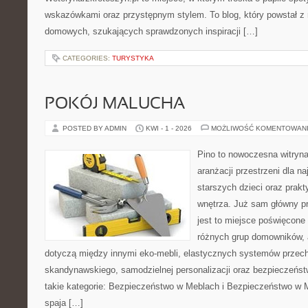
wskazówkami oraz przystępnym stylem. To blog, który powstał z m
domowych, szukających sprawdzonych inspiracji […]
CATEGORIES:
TURYSTYKA
POKÓJ MALUCHA
POSTED BY ADMIN
KWI - 1 - 2026
MOŻLIWOŚĆ KOMENTOWAN
Pino to nowoczesna witryna,
aranżacji przestrzeni dla n
starszych dzieci oraz prak
wnętrza. Już sam główny p
jest to miejsce poświęcon
różnych grup domowników, 
dotyczą między innymi eko-mebli, elastycznych systemów przech
skandynawskiego, samodzielnej personalizacji oraz bezpieczeństw
takie kategorie: Bezpieczeństwo w Meblach i Bezpieczeństwo w M
spaja […]