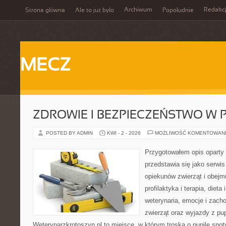
Archiwum
Redakc
Strona główna
Ale to już było
Popołudnie
MECZ
ZDROWIE I BEZPIECZEŃSTWO W
POSTED BY ADMIN
KWI - 2 - 2026
MOŻLIWOŚĆ KOMENTOWAN
Przygotowałem opis oparty 
przedstawia się jako serwis 
opiekunów zwierząt i obejmu
profilaktyka i terapia, dieta
weterynaria, emocje i zach
zwierząt oraz wyjazdy z pu
Weterynarzkrotoszyn.pl to miejsce, w którym troska o pupile spo