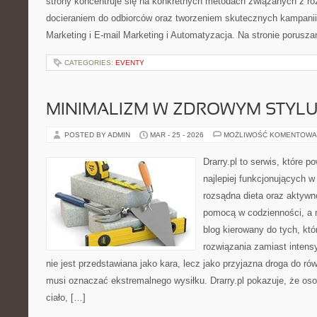
strony koncentruje się na konkretnych metodach związanych z ro
docieraniem do odbiorców oraz tworzeniem skutecznych kampanii
Marketing i E-mail Marketing i Automatyzacja. Na stronie porusz
CATEGORIES:
EVENTY
MINIMALIZM W ZDROWYM STYLU
POSTED BY ADMIN
MAR - 25 - 2026
MOŻLIWOŚĆ KOMENTOWA
Drarry.pl to serwis, które 
najlepiej funkcjonujących w
rozsądna dieta oraz aktywn
pomocą w codzienności, a 
blog kierowany do tych, kt
rozwiązania zamiast intensy
nie jest przedstawiana jako kara, lecz jako przyjazna droga do ró
musi oznaczać ekstremalnego wysiłku. Drarry.pl pokazuje, że o
ciało, […]