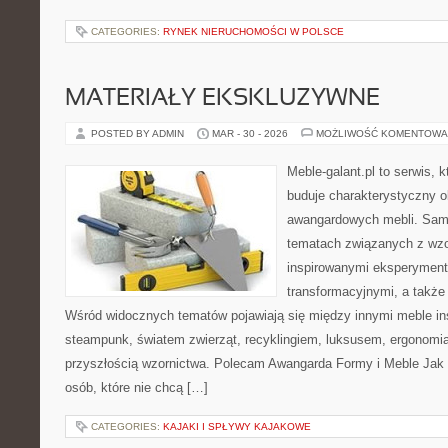
CATEGORIES:
RYNEK NIERUCHOMOŚCI W POLSCE
MATERIAŁY EKSKLUZYWNE
POSTED BY ADMIN
MAR - 30 - 2026
MOŻLIWOŚĆ KOMENTOWA
Meble-galant.pl to serwis, 
buduje charakterystyczny o
awangardowych mebli. Sama
tematach związanych z wzo
inspirowanymi eksperyment
transformacyjnymi, a także
Wśród widocznych tematów pojawiają się między innymi meble in
steampunk, światem zwierząt, recyklingiem, luksusem, ergonomią
przyszłością wzornictwa. Polecam Awangarda Formy i Meble Jak D
osób, które nie chcą […]
CATEGORIES:
KAJAKI I SPŁYWY KAJAKOWE