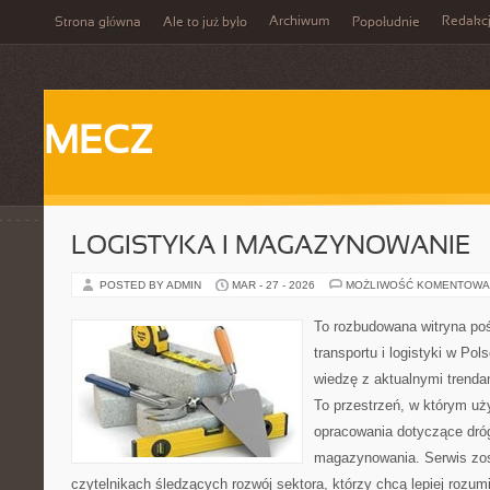
Archiwum
Redakc
Strona główna
Ale to już było
Popołudnie
MECZ
LOGISTYKA I MAGAZYNOWANIE
POSTED BY ADMIN
MAR - 27 - 2026
MOŻLIWOŚĆ KOMENTOWA
To rozbudowana witryna po
transportu i logistyki w Pol
wiedzę z aktualnymi trendam
To przestrzeń, w którym uż
opracowania dotyczące dróg,
magazynowania. Serwis zos
czytelnikach śledzących rozwój sektora, którzy chcą lepiej rozu