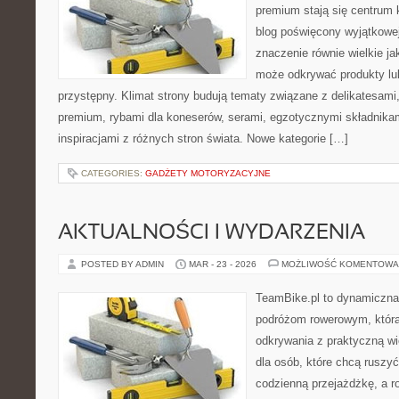
premium stają się centrum 
blog poświęcony wyjątkowe
znaczenie równie wielkie ja
może odkrywać produkty l
przystępny. Klimat strony budują tematy związane z delikatesami
premium, rybami dla koneserów, serami, egzotycznymi składnikam
inspiracjami z różnych stron świata. Nowe kategorie […]
CATEGORIES:
GADŻETY MOTORYZACYJNE
AKTUALNOŚCI I WYDARZENIA
POSTED BY ADMIN
MAR - 23 - 2026
MOŻLIWOŚĆ KOMENTOWA
TeamBike.pl to dynamiczna
podróżom rowerowym, która
odkrywania z praktyczną wi
dla osób, które chcą ruszyć
codzienną przejażdżkę, a ro