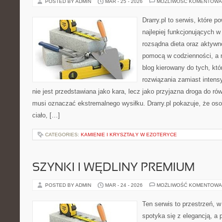
POSTED BY ADMIN
MAR - 25 - 2026
MOŻLIWOŚĆ KOMENTOWA
Drarry.pl to serwis, które 
najlepiej funkcjonujących w
rozsądna dieta oraz aktywn
pomocą w codzienności, a 
blog kierowany do tych, kt
rozwiązania zamiast intensy
nie jest przedstawiana jako kara, lecz jako przyjazna droga do ró
musi oznaczać ekstremalnego wysiłku. Drarry.pl pokazuje, że o
ciało, […]
CATEGORIES:
KAMIENIE I KRYSZTAŁY W EZOTERYCE
SZYNKI I WĘDLINY PREMIUM
POSTED BY ADMIN
MAR - 24 - 2026
MOŻLIWOŚĆ KOMENTOWA
Ten serwis to przestrzeń, w
spotyka się z elegancją, a