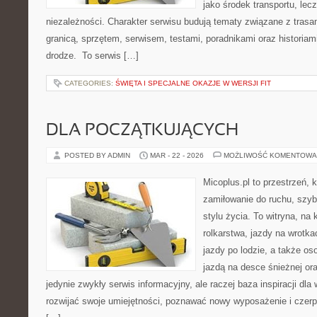
jako środek transportu, lecz
niezależności. Charakter serwisu budują tematy związane z trasa
granicą, sprzętem, serwisem, testami, poradnikami oraz historiam
drodze. To serwis […]
CATEGORIES:
ŚWIĘTA I SPECJALNE OKAZJE W WERSJI FIT
DLA POCZĄTKUJĄCYCH
POSTED BY ADMIN
MAR - 22 - 2026
MOŻLIWOŚĆ KOMENTOWA
Micoplus.pl to przestrzeń, 
zamiłowanie do ruchu, szy
stylu życia. To witryna, na 
rolkarstwa, jazdy na wrotk
jazdy po lodzie, a także os
jazdą na desce śnieżnej ora
jedynie zwykły serwis informacyjny, ale raczej baza inspiracji dla
rozwijać swoje umiejętności, poznawać nowy wyposażenie i czer