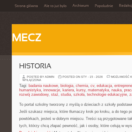
Archiwum
Redakc
Strona główna
Ale to już było
Popołudnie
MECZ
HISTORIA
POSTED BY ADMIN
POSTED ON STY - 15 - 2026
MOŻLIWOŚĆ 
WYŁĄCZONA
Tagi:
badania naukowe
,
biologia
,
chemia
,
cv
,
edukacja
,
entreprene
humanistyka
,
innowacje
,
kariera
,
kursy
,
matematyka
,
nauka
,
prac
rozwój zawodowy
,
staż
,
studia
,
szkoła
,
technologie edukacyjne
,
z
To portal szkolny tworzony z myślą o dzieciach z szkoły podstawo
Jeśli szukasz miejsca, które tłumaczy krok po kroku, a do teg
powtórkach, jesteś w dobrym miejscu. Treści są przygotowane ta
tych, którzy chcą złapać pewność, jak i osoby, które celują w w