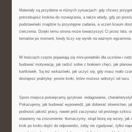
Materiały są przydatne w różnych sytuacjach: gdy chcesz przygot
potrzebujesz kroków do rozwiązania, a także wtedy, gdy po prostu
podstawówki znajdzie tu przystępne zadania, a uczeń liceum dos
ćwiczenia. Dzięki temu strona może towarzyszyć Ci przez lata: o
tematów po moment, kiedy liczy się wynik na ważnym egzaminie.
W treściach często pojawiają się mini-poradniki dla uczniów i ro
budować motywację, jak radzić sobie z brakiem chęci, jak planow
kartkówek. Są też wskazówki, jak uczyć się, gdy masz mało cza
dostajesz praktykę: proste kroki, które możesz wdrożyć od razu.
Sporo miejsca poświęcamy językowi: redagowanie, charakterystyka
Pokazujemy, jak budować wypowiedź, jak dobierać słownictwo, jak
podnosić jakość pracy, nawet jeśli zaczynasz od prostego szkicu
stawiamy na zrozumienie: tłumaczymy, skąd biorą się wzory, jak c
krok po kroku dojść do odpowiedzi, żeby nie zgadywać, tylko na