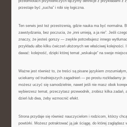
przedmiotach przyrodniczych łączymy definicje z przykładami z ż
przestaje być „sucha” i robi się logiczna.
Ten serwis jest też przestrzenią, gdzie nauka ma być normalna. B
zawstydzania, bez poczucia, że „inni umieją, a ja nie”. Jeśli czeg
znaczy, że jesteś gorszy — zwykle potrzebujesz innego wytłuma
przykładu albo kilku ćwiczeń ułożonych we właściwej kolejności. I
dawać: kolejność, dzięki której temat „wskakuje” na swoje miejsc
Ważne jest również to, że treści są pisane językiem zrozumiałym,
uciekamy od trudniejszych zagadnień — po prostu rozkładamy je 
możesz uczyć się samodzielnie, nawet jeśli nie masz obok korep
wybierzesz temat, przeczytasz przewodnik, zrobisz kilka zadań, 
dzień lub dwa, żeby wzmocnić efekt.
Strona przydaje się również nauczycielom i rodzicom, którzy chc
powtórki. Możesz potraktować ją jak ściągę, do której zaglądasz 