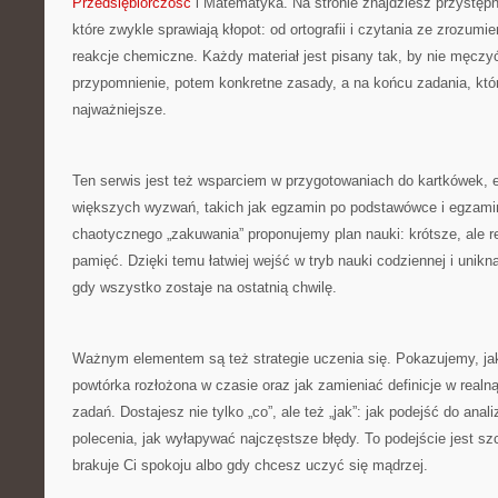
Przedsiębiorczość
i Matematyka. Na stronie znajdziesz przystęp
które zwykle sprawiają kłopot: od ortografii i czytania ze zrozumi
reakcje chemiczne. Każdy materiał jest pisany tak, by nie męczyć
przypomnienie, potem konkretne zasady, a na końcu zadania, które
najważniejsze.
Ten serwis jest też wsparciem w przygotowaniach do kartkówek,
większych wyzwań, takich jak egzamin po podstawówce i egzami
chaotycznego „zakuwania” proponujemy plan nauki: krótsze, ale re
pamięć. Dzięki temu łatwiej wejść w tryb nauki codziennej i unikną
gdy wszystko zostaje na ostatnią chwilę.
Ważnym elementem są też strategie uczenia się. Pokazujemy, jak 
powtórka rozłożona w czasie oraz jak zamieniać definicje w real
zadań. Dostajesz nie tylko „co”, ale też „jak”: jak podejść do anal
polecenia, jak wyłapywać najczęstsze błędy. To podejście jest s
brakuje Ci spokoju albo gdy chcesz uczyć się mądrzej.