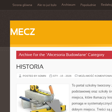
Archiwum
Redakc
Strona główna
Ale to już było
Popołudnie
MECZ
Archive for the ‘Akcesoria Budowlane’ Category
HISTORIA
POSTED BY ADMIN
STY - 15 - 2026
MOŻLIWOŚĆ KOMENTOWA
To portal szkolny tworzony
podstawowej oraz szkoły śr
miejsca, które tłumaczy kro
pomaga w systematycznych
dobrym miejscu. Treści są 