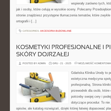
wspierały zarówno tych, kt
jak i osoby, które celują w wysokie oceny. Polecamy Przedsiębi
stronie znajdziesz przystępne tłumaczenia tematów, które zwykle 
ortografii i […]
CATEGORIES:
AKCESORIA BUDOWLANE
KOSMETYKI PROFESJONALNE I P
SKÓRY DOJRZAŁEJ
POSTED BY ADMIN
GRU - 21 - 2025
MOŻLIWOŚĆ KOMENTOWA
Gdańska Klinika Urody to p
estetyczna medycyna spoty
profesjonalną. Strona klini
przewodnik dla osób, które 
potrzeby swojej cery i po
dotyczące procedur. To nie 
opisów, ale katalog rozwiązań, dzięki której łatwiej dopasować pl