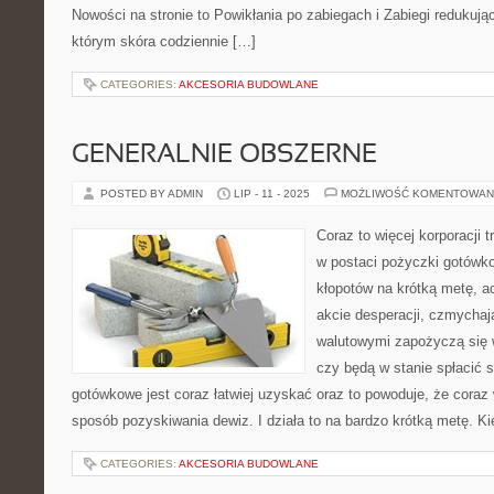
Nowości na stronie to Powikłania po zabiegach i Zabiegi redukując
którym skóra codziennie […]
CATEGORIES:
AKCESORIA BUDOWLANE
GENERALNIE OBSZERNE
POSTED BY ADMIN
LIP - 11 - 2025
MOŻLIWOŚĆ KOMENTOWAN
Coraz to więcej korporacji
w postaci pożyczki gotówko
kłopotów na krótką metę, ac
akcie desperacji, czmychaj
walutowymi zapożyczą się w
czy będą w stanie spłacić 
gotówkowe jest coraz łatwiej uzyskać oraz to powoduje, że coraz 
sposób pozyskiwania dewiz. I działa to na bardzo krótką metę. K
CATEGORIES:
AKCESORIA BUDOWLANE