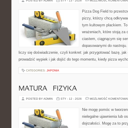
POSTED BY ADMIN
STY - 13 - 2026
MOŻLIWOŚĆ KOMENTOWA
Pizza Dog Field to przestr
pizzy, którzy chcą odkrywa
tym kultowym plackiem. To 
wrażeniach, które stoją za
ciastem, ciągnącym się se
dopasowanymi do nastroju. 
liczy się doświadczenie, czyli konkret: jak przygotować bazę, jak 
prowadzić wypiek i jak dojść do tego momentu, kiedy pizza wych
CATEGORIES:
JAPONIA
MATURA – FIZYKA
POSTED BY ADMIN
STY - 12 - 2026
MOŻLIWOŚĆ KOMENTOWA
Nie mogę pomóc w tworzeniu 
nielegalne ujawnienia lub 
dojrzałości. Mogę za to prz