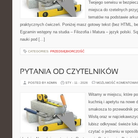
Twojego serwisu w bezpieczn
miejsca do rzetelnych prz
tematów na podstawie arkusz
praktycznych ćwiczeń. Poniżej masz gotowy tekst (bez HTML, be
Egzamin wstępny na studia – Filozofia i Matura – język polski. 
nauki pod […]
CATEGORIES:
PRZEDSIĘBIORCZOŚĆ
PYTANIA OD CZYTELNIKÓW
POSTED BY ADMIN
STY - 11 - 2026
MOŻLIWOŚĆ KOMENTOWA
Witamy w miejscu, które p
kuchnią i apetytu na nowe 
smakosza to przewodnik po 
Wisłą oraz w najciekawszyc
lubisz odkrywać świeże loka
czytać o jedzeniu w sposób 