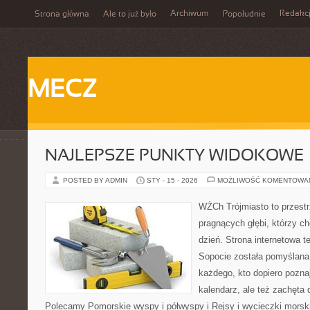
Archiwum
Redakc
Strona główna
Ale to już było
Popołudnie
MECZ
NAJLEPSZE PUNKTY WIDOKOWE
POSTED BY ADMIN
STY - 15 - 2026
MOŻLIWOŚĆ KOMENTOWA
WŻCh Trójmiasto to przestr
pragnących głębi, którzy c
dzień. Strona internetowa t
Sopocie została pomyślana
każdego, kto dopiero pozna
kalendarz, ale też zachęta 
Polecamy Pomorskie wyspy i półwyspy i Rejsy i wycieczki mors