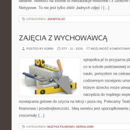
idealnie. Nowości na stronie to Restauracje Rodzinne i z Dziećmi
Nietypowe. To nie jest tylko zbiór „ładnych zdjęć i […]
CATEGORIES:
JAKWYSLAC
ZAJĘCIA Z WYCHOWAWCĄ
POSTED BY ADMIN
STY - 11 - 2026
MOŻLIWOŚĆ KOMENTOWA
sptopolka.pl to przyjazna 
co w szkole podstawowej na
nauki, pomysłom na ciekaw
codziennym rozwijaniu umie
którym dziecko może utrwal
narzędzia do mądrego wspie
rozwiązania gotowe do użycia na lekcji i poza nią. Polecamy Teat
finansowa i przedsiębiorczość. Ideą serwisu jest uporządkowanie 
zrozumiały […]
CATEGORIES:
MUZYKA FILMOWA I SERIALOWA