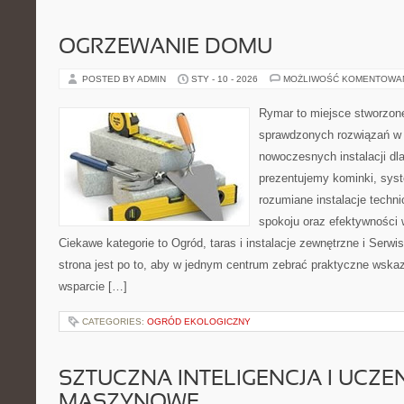
OGRZEWANIE DOMU
POSTED BY ADMIN
STY - 10 - 2026
MOŻLIWOŚĆ KOMENTOWA
Rymar to miejsce stworzone
sprawdzonych rozwiązań w 
nowoczesnych instalacji dl
prezentujemy kominki, sys
rozumiane instalacje techn
spokoju oraz efektywności w
Ciekawe kategorie to Ogród, taras i instalacje zewnętrzne i Serwi
strona jest po to, aby w jednym centrum zebrać praktyczne wskazó
wsparcie […]
CATEGORIES:
OGRÓD EKOLOGICZNY
SZTUCZNA INTELIGENCJA I UCZE
MASZYNOWE