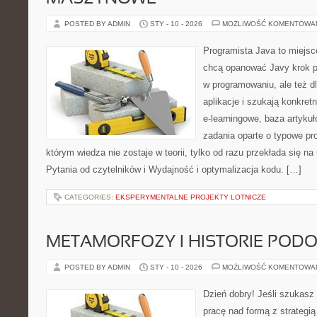
POSTED BY ADMIN
STY - 10 - 2026
MOŻLIWOŚĆ KOMENTOWA
Programista Java to miejsc
chcą opanować Javy krok po 
w programowaniu, ale też dl
aplikacje i szukają konkret
e-learningowe, baza artyku
zadania oparte o typowe pro
którym wiedza nie zostaje w teorii, tylko od razu przekłada się n
Pytania od czytelników i Wydajność i optymalizacja kodu. […]
CATEGORIES:
EKSPERYMENTALNE PROJEKTY LOTNICZE
METAMORFOZY I HISTORIE POD
POSTED BY ADMIN
STY - 10 - 2026
MOŻLIWOŚĆ KOMENTOWA
Dzień dobry! Jeśli szukasz 
pracę nad formą z strategi