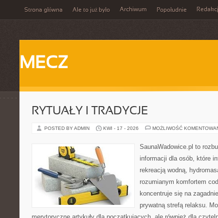
Archiwum
Redakc
Strona główna
Ale to już było
Popołudnie
MECZ
RYTUAŁY I TRADYCJE
POSTED BY ADMIN
KWI - 17 - 2026
MOŻLIWOŚĆ KOMENTOWA
SaunaWadowice.pl to roz
informacji dla osób, które in
rekreacją wodną, hydromas
rozumianym komfortem codz
koncentruje się na zagadni
prywatną strefą relaksu. M
merytoryczne artykuły dla początkujących, ale również dla czyte