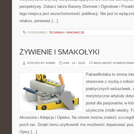
perspektywy. Zobacz także Baseny Domowe i Ogrodowe i Poradni
tego miejsca jest wszechstronność publikacji. Nie jest to wyłączni
relaksu, ponieważ […]
CATEGORIES:
TECHNIKA I INNOWACJE
ŻYWIENIE I SMAKOŁYKI
POSTED BY ADMIN
KWI - 14 - 2026
MOŻLIWOŚĆ KOMENTOWA
Pakawilkolaka to strona int
stworzone z myślą o miłośn
praktycznych wskazówek, w
merytoryczne artykuły doty
portal dla pasjonatów, w któ
użyteczne źródło wiedzy. Fa
Akcesoria i Adopcja i Opieka. Na stronie można znaleźć szczegół
psich ras. Dzięki temu użytkownik ma możliwość dopasować psa 
Opisy […]