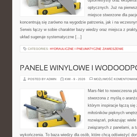
optometrysty oraz eksperta
optycznych. Już na pierwszy
miejsce stworzone dla pacj
koncentrują się zarówno na wygodzie patrzenia, jak i na wczes
Serwis łączy w sobie charakter bazy wiedzy oraz miejsca z prak
układ sugeruje systematyczne […]
CATEGORIES:
HYDRAULICZNE I PNEUMATYCZNE ZAWIESZENIE
PANELE WINYLOWE I WODOODP
POSTED BY ADMIN
KWI - 9 - 2026
MOŻLIWOŚĆ KOMENTOWAN
Mars-Net to nowoczesna pla
stworzona z myślą o aranżac
którym inspiracje łączą się 
miłośników pięknych wnętr
rozwiązań, pokazując wiele
związanych z panelami, a 
wykończenia. To baza wiedzy dla osób, które chcą odświeżyć do