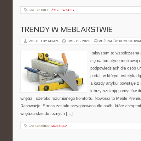
CATEGORIES:
ŻYCIE SZKOŁY
TRENDY W MEBLARSTWIE
POSTED BY ADMIN
KWI - 13 - 2026
MOŻLIWOŚĆ KOMENTOWA
Italsystem to współczesna p
się na tematyce meblowej 
podpowiedziach dla osób ur
portal, w którym estetyka ł
a każdy artykuł powstaje z
którzy szukają pomysłów 
wnętrz i szeroko rozumianego komfortu. Nowości to Meble Premium
Renowacje. Strona została przygotowana dla osób, które chcą traf
wnętrzarskie do różnych […]
CATEGORIES:
MOBZILLA