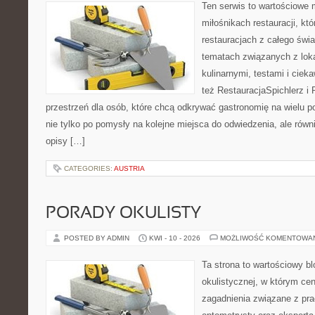
Ten serwis to wartościowe 
miłośnikach restauracji, któ
restauracjach z całego świa
tematach związanych z lok
kulinarnymi, testami i cie
też RestauracjaSpichlerz i 
przestrzeń dla osób, które chcą odkrywać gastronomię na wielu po
nie tylko po pomysły na kolejne miejsca do odwiedzenia, ale równi
opisy […]
CATEGORIES:
AUSTRIA
PORADY OKULISTY
POSTED BY ADMIN
KWI - 10 - 2026
MOŻLIWOŚĆ KOMENTOWA
Ta strona to wartościowy b
okulistycznej, w którym cen
zagadnienia związane z prac