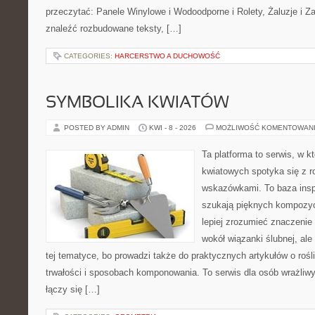
przeczytać: Panele Winylowe i Wodoodporne i Rolety, Żaluzje i Z
znaleźć rozbudowane teksty, […]
CATEGORIES:
HARCERSTWO A DUCHOWOŚĆ
SYMBOLIKA KWIATÓW
POSTED BY ADMIN
KWI - 8 - 2026
MOŻLIWOŚĆ KOMENTOWAN
Ta platforma to serwis, w 
kwiatowych spotyka się z 
wskazówkami. To baza inspir
szukają pięknych kompozyc
lepiej zrozumieć znaczenie
wokół wiązanki ślubnej, al
tej tematyce, bo prowadzi także do praktycznych artykułów o roś
trwałości i sposobach komponowania. To serwis dla osób wrażliwy
łączy się […]