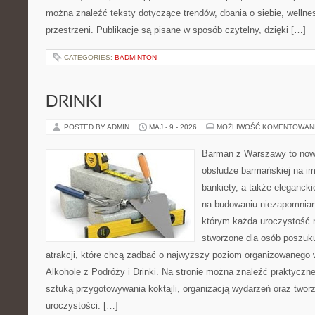
można znaleźć teksty dotyczące trendów, dbania o siebie, wellnes
przestrzeni. Publikacje są pisane w sposób czytelny, dzięki […]
CATEGORIES:
BADMINTON
DRINKI
POSTED BY ADMIN
MAJ - 9 - 2026
MOŻLIWOŚĆ KOMENTOWAN
Barman z Warszawy to now
obsłudze barmańskiej na im
bankiety, a także elegancki
na budowaniu niezapomnian
którym każda uroczystość n
stworzone dla osób poszuk
atrakcji, które chcą zadbać o najwyższy poziom organizowanego 
Alkohole z Podróży i Drinki. Na stronie można znaleźć praktycz
sztuką przygotowywania koktajli, organizacją wydarzeń oraz two
uroczystości. […]