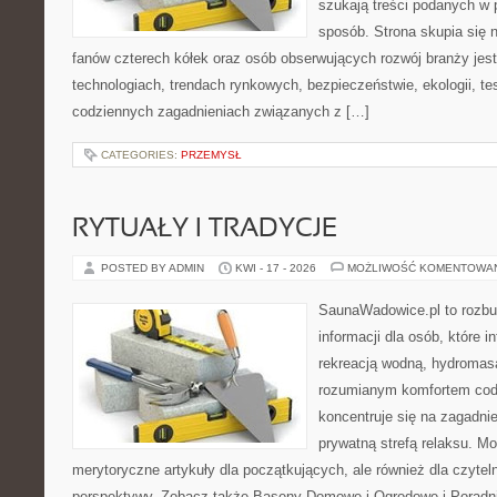
szukają treści podanych w 
sposób. Strona skupia się 
fanów czterech kółek oraz osób obserwujących rozwój branży je
technologiach, trendach rynkowych, bezpieczeństwie, ekologii, t
codziennych zagadnieniach związanych z […]
CATEGORIES:
PRZEMYSŁ
RYTUAŁY I TRADYCJE
POSTED BY ADMIN
KWI - 17 - 2026
MOŻLIWOŚĆ KOMENTOWA
SaunaWadowice.pl to roz
informacji dla osób, które in
rekreacją wodną, hydromas
rozumianym komfortem codz
koncentruje się na zagadni
prywatną strefą relaksu. M
merytoryczne artykuły dla początkujących, ale również dla czyte
perspektywy. Zobacz także Baseny Domowe i Ogrodowe i Poradni