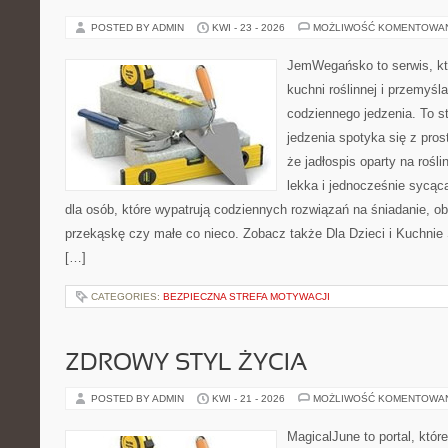
POSTED BY ADMIN
KWI - 23 - 2026
MOŻLIWOŚĆ KOMENTOWA
JemWegańsko to serwis, któ
kuchni roślinnej i przemyśl
codziennego jedzenia. To s
jedzenia spotyka się z pros
że jadłospis oparty na roś
lekka i jednocześnie sycą
dla osób, które wypatrują codziennych rozwiązań na śniadanie, ob
przekąskę czy małe co nieco. Zobacz także Dla Dzieci i Kuchnie 
[…]
CATEGORIES:
BEZPIECZNA STREFA MOTYWACJI
ZDROWY STYL ŻYCIA
POSTED BY ADMIN
KWI - 21 - 2026
MOŻLIWOŚĆ KOMENTOWA
MagicalJune to portal, któr