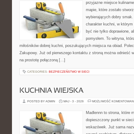
przyjazne miejsce kulinarne
mapie, które zostało stwor
wybierających dobry smak. 
charakter kuchni, w którym
być nie tylko doprawione, a
pomysłem. To witryna, któ
miłośników dobrej kuchni, poszukujących miejsca na obiad. Pole
Zakupowy. Już od pierwszego kontaktu z stroną można odnieść wr
na prostotę połączoną […]
CATEGORIES:
BEZPIECZEŃSTWO W SIECI
KUCHNIA WIEJSKA
POSTED BY ADMIN
MAJ - 3 - 2026
MOŻLIWOŚĆ KOMENTOWAN
Madlennn to strona, które 
dopieszczony punkt w sieci
wskazówek. Już sama nazwa