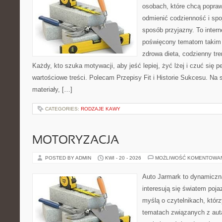
osobach, które chcą popra
odmienić codzienność i spo
sposób przyjazny. To inter
poświęcony tematom takim 
zdrowa dieta, codzienny tre
Każdy, kto szuka motywacji, aby jeść lepiej, żyć lżej i czuć się pe
wartościowe treści. Polecam Przepisy Fit i Historie Sukcesu. Na 
materiały, […]
CATEGORIES:
RODZAJE KAWY
MOTORYZACJA
POSTED BY ADMIN
KWI - 20 - 2026
MOŻLIWOŚĆ KOMENTOWA
Auto Jarmark to dynamiczna
interesują się światem poj
myślą o czytelnikach, któr
tematach związanych z aut