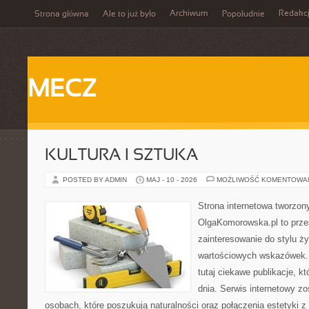
Archiwum
Redakc
Strona główna
Ale to już było
Popołudnie
MECZ
KULTURA I SZTUKA
POSTED BY ADMIN
MAJ - 10 - 2026
MOŻLIWOŚĆ KOMENTOWA
Strona internetowa tworzon
OlgaKomorowska.pl to przes
zainteresowanie do stylu życ
wartościowych wskazówek.
tutaj ciekawe publikacje, kt
dnia. Serwis internetowy z
osobach, które poszukują naturalności oraz połączenia estetyki z 