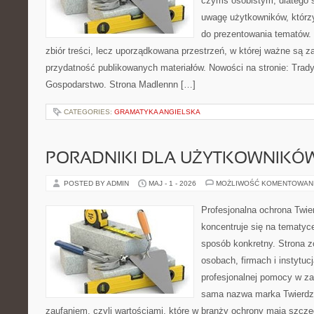
czymś osobistym, dlatego 
uwagę użytkowników, którzy
do prezentowania tematów. 
zbiór treści, lecz uporządkowana przestrzeń, w której ważne są za
przydatność publikowanych materiałów. Nowości na stronie: Tradyc
Gospodarstwo. Strona Madlennn […]
CATEGORIES:
GRAMATYKA ANGIELSKA
PORADNIKI DLA UŻYTKOWNIKÓ
POSTED BY ADMIN
MAJ - 1 - 2026
MOŻLIWOŚĆ KOMENTOWAN
Profesjonalna ochrona Twier
koncentruje się na tematyc
sposób konkretny. Strona z
osobach, firmach i instytuc
profesjonalnej pomocy w za
sama nazwa marka Twierdz
zaufaniem, czyli wartościami, które w branży ochrony mają szcz