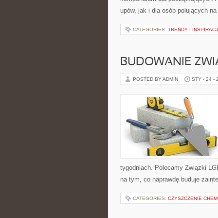
upów, jak i dla osób polujących n
CATEGORIES:
TRENDY I INSPIRA
BUDOWANIE ZWI
POSTED BY ADMIN
STY - 24 -
tygodniach. Polecamy Związki LGBT
na tym, co naprawdę buduje zainter
CATEGORIES:
CZYSZCZENIE CHEM