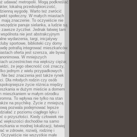
uż udawać metropolii. Mogą podkreślać
kter, lokalną przedsiębiorczość,
odzienną wygodę. Warto też zwrócić
pekt społeczny. W małych miastach
ż mają znaczenie. To oczywiście nie
wszędzie panuje sielanka, a ludzie są
 zawsze życzliwi. Jednak łatwiej tam
 wspólnota nie jest abstrakcyjnym
lne wydarzenia, targi, inicjatywy
kluby sportowe, biblioteki czy domy
awdę potrafią integrować mieszkańców.
stach oferta jest szersza, ale bywa
j anonimowa. W mniejszych
iach uczestnictwo ma większy ciężar,
widzi, że jego obecność coś znaczy,
tylko jednym z wielu przypadkowych
 Nie bez znaczenia jest także rynek
ci. Dla młodych rodzin czy osób
spokojniejsze życie różnica między
eszkania w dużym mieście a domem
m mieszkaniem w małym ośrodku
romna. To wpływa nie tylko na stan
także na psychikę. Życie z mniejszą
nsową pozwala podejmować lepsze
 działać z poziomu ciągłego lęku i
eć o przyszłości. Kiedy człowiek nie
ć większości dochodów na samo
szkania w modnej lokalizacji, łatwiej
ć w zdrowie, rozwój, rodzinę i
 Oczywiście nie wszystkie małe