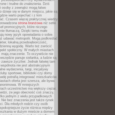
zone i trudne do znalezienia. Dziś
i osoby z zewnątrz mogą łatwo
o dzieje się w danym miejscu, jakie są
gdzie warto pojechać i z kim
ać. Czasem więcej praktycznej wiedzy
 prowadzona
strona branżowa
niż setki
eł promocyjnych, które niczego
nie tłumaczą. Dzięki temu małe
ją nowy język opowiadania o sobie.
uż udawać metropolii. Mogą podkreślać
kter, lokalną przedsiębiorczość,
odzienną wygodę. Warto też zwrócić
pekt społeczny. W małych miastach
ż mają znaczenie. To oczywiście nie
wszędzie panuje sielanka, a ludzie są
 zawsze życzliwi. Jednak łatwiej tam
 wspólnota nie jest abstrakcyjnym
lne wydarzenia, targi, inicjatywy
kluby sportowe, biblioteki czy domy
awdę potrafią integrować mieszkańców.
stach oferta jest szersza, ale bywa
j anonimowa. W mniejszych
iach uczestnictwo ma większy ciężar,
widzi, że jego obecność coś znaczy,
tylko jednym z wielu przypadkowych
 Nie bez znaczenia jest także rynek
ci. Dla młodych rodzin czy osób
spokojniejsze życie różnica między
eszkania w dużym mieście a domem