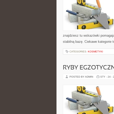
znajdziesz tu wskazówki pomagaj
stabilną bazę. Ciekawe kategorie t
CATEGORIES:
KOSMETYKI
RYBY EGZOTYCZ
POSTED BY ADMIN
STY - 24 -