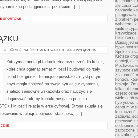
kalendarzu.
ale coraz cz
a dynamiczne podciągnięcie z przejściem, […]
naprawdę kor
przegrywały 
CJE SPORTOWE
z brakiem p
wyborem i z 
wielu przypa
krzywdzące, 
bliskości i p
ĄZKU
Dzisiaj jedn
bywa postrz
BUDOWANIE
 2026
MOŻLIWOŚĆ KOMENTOWANIA
ZOSTAŁA WYŁĄCZONA
Spokojniejs
ZWIĄZKU
Krótsza drog
ambicji, al
ZatrzymajFaceta.pl to konkretna przestrzeń dla kobiet,
Możliwość wy
które chcą ogarnąć temat miłości i budować dojrzały
szybsze zał
znajomość na
układ bez gierek. To miejsce powstało z myślą o tym,
kontroli, kt
abyś mogła spojrzeć na swoją sytuację z dystansu,
brakuje. Zmi
kilka lat te
znaleźć sensowne wskazówki oraz nauczyć się
często ozna
wiele osób w
dogadywać tak, by kontakt nie gasła po kilku
hybrydowo, 
Q+ i Miłość i relacje w erze cyfrowej. Strona skupia się
centrum wiel
konieczności
esowanie w relacji: spójność, stabilność, […]
zadawać sob
pracować z 
codziennie p
ICZNE
zatłoczonej 
okazała się 