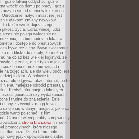
, gdzie łatwiej oddychać, gdzie
na wrócić do domu po pracy i gdzie
zaczyna się od stania w kolejce do
 Odrodzenie małych miast nie jest
cznie efektem zmiany nawyków
 To także wynik dojrzalszego
a jakość życia. Coraz więcej ludzi
sukces nie polega wyłącznie na
eszkania, liczbie modnych lokali w
lometra i dostępie do prestiżowych
kces bywa też cichy. Bywa związany z
cko ma blisko do szkoły, że można
mu na obiad bez wielkiej logistyki, że
rawdę się znają, a nie tylko mijają w
ka codzienność może nie wygląda
ie na zdjęciach, ale dla wielu osób jest
ardziej ludzka. W połowie tej
żną rolę odgrywa także internet, bo to
ki niemu mniejsze ośrodki przestają
alne. Kiedyś informacje o lokalnych
, przedsiębiorcach czy wydarzeniach
zone i trudne do znalezienia. Dziś
i osoby z zewnątrz mogą łatwo
o dzieje się w danym miejscu, jakie są
gdzie warto pojechać i z kim
ać. Czasem więcej praktycznej wiedzy
 prowadzona
strona branżowa
niż setki
eł promocyjnych, które niczego
nie tłumaczą. Dzięki temu małe
ją nowy język opowiadania o sobie.