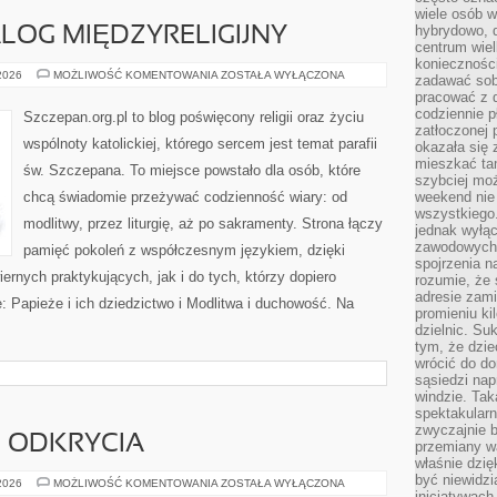
wiele osób w
hybrydowo, 
ALOG MIĘDZYRELIGIJNY
centrum wiel
konieczności
EKUMENIZM
 2026
MOŻLIWOŚĆ KOMENTOWANIA
ZOSTAŁA WYŁĄCZONA
zadawać sob
I
pracować z 
DIALOG
MIĘDZYRELIGIJNY
codziennie p
Szczepan.org.pl to blog poświęcony religii oraz życiu
zatłoczonej 
wspólnoty katolickiej, którego sercem jest temat parafii
okazała się 
mieszkać tam
św. Szczepana. To miejsce powstało dla osób, które
szybciej moż
chcą świadomie przeżywać codzienność wiary: od
weekend nie 
wszystkiego.
modlitwy, przez liturgię, aż po sakramenty. Strona łączy
jednak wyłą
zawodowych.
pamięć pokoleń z współczesnym językiem, dzięki
spojrzenia n
iernych praktykujących, jak i do tych, którzy dopiero
rozumie, że 
adresie zami
: Papieże i ich dziedzictwo i Modlitwa i duchowość. Na
promieniu ki
dzielnic. Su
tym, że dzie
wrócić do do
sąsiedzi nap
windzie. Ta
spektakularn
zwyczajnie b
I ODKRYCIA
przemiany wa
właśnie dzię
być niewidzi
HISTORIA
 2026
MOŻLIWOŚĆ KOMENTOWANIA
ZOSTAŁA WYŁĄCZONA
NAUKI
inicjatywach