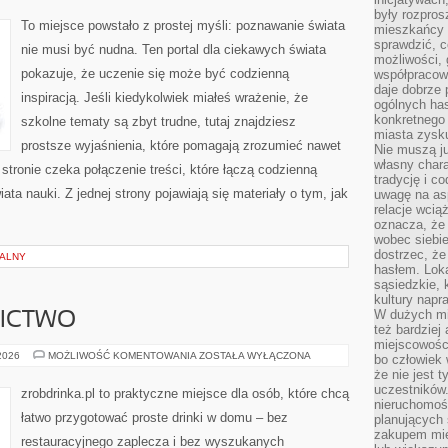
I
były rozpros
ODKRYCIA
To miejsce powstało z prostej myśli: poznawanie świata
mieszkańcy 
sprawdzić, c
nie musi być nudna. Ten portal dla ciekawych świata
możliwości, 
pokazuje, że uczenie się może być codzienną
współpracow
daje dobrze
inspiracją. Jeśli kiedykolwiek miałeś wrażenie, że
ogólnych has
konkretnego 
szkolne tematy są zbyt trudne, tutaj znajdziesz
miasta zysku
prostsze wyjaśnienia, które pomagają zrozumieć nawet
Nie muszą j
własny chara
 stronie czeka połączenie treści, które łączą codzienną
tradycję i c
ta nauki. Z jednej strony pojawiają się materiały o tym, jak
uwagę na as
relacje wcią
oznacza, że 
wobec siebie
dostrzec, że
NALNY
hasłem. Loka
sąsiedzkie, 
kultury napr
W dużych mia
NICTWO
też bardzie
miejscowośc
PIWO
 2026
MOŻLIWOŚĆ KOMENTOWANIA
ZOSTAŁA WYŁĄCZONA
bo człowiek 
I
że nie jest 
BROWARNICTWO
uczestników.
zrobdrinka.pl to praktyczne miejsce dla osób, które chcą
nieruchomoś
łatwo przygotować proste drinki w domu – bez
planujących 
zakupem mi
restauracyjnego zaplecza i bez wyszukanych