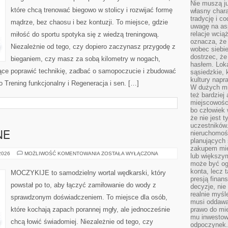
Nie muszą j
które chcą trenować biegowo w stolicy i rozwijać formę
własny chara
tradycję i c
mądrze, bez chaosu i bez kontuzji. To miejsce, gdzie
uwagę na as
relacje wcią
miłość do sportu spotyka się z wiedzą treningową.
oznacza, że 
Niezależnie od tego, czy dopiero zaczynasz przygodę z
wobec siebie
dostrzec, że
bieganiem, czy masz za sobą kilometry w nogach,
hasłem. Loka
ące poprawić technikię, zadbać o samopoczucie i zbudować
sąsiedzkie, 
kultury napr
o Trening funkcjonalny i Regeneracja i sen. […]
W dużych mia
też bardzie
miejscowośc
bo człowiek 
że nie jest 
uczestników.
nieruchomoś
NE
planujących 
zakupem mi
RYBY
 2026
MOŻLIWOŚĆ KOMENTOWANIA
ZOSTAŁA WYŁĄCZONA
lub większy
EGZOTYCZNE
może być og
konta, lecz 
MOCZYKIJE to samodzielny wortal wędkarski, który
presją fina
powstał po to, aby łączyć zamiłowanie do wody z
decyzje, nie
realnie myśl
sprawdzonym doświadczeniem. To miejsce dla osób,
musi oddawa
które kochają zapach porannej mgły, ale jednocześnie
prawo do mie
mu inwestowa
chcą łowić świadomiej. Niezależnie od tego, czy
odpoczynek.