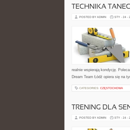
TECHNIKA TANE
POSTED BY ADMIN
STY - 24 -
realnie wspierają kondycję. Poleca
Dream Team Łódź opiera się na t
CATEGORIES:
CZĘSTOCHOWA
TRENING DLA S
POSTED BY ADMIN
STY - 24 -