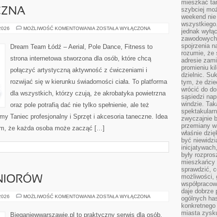
mieszkać tam
szybciej moż
CZNA
weekend nie 
wszystkiego.
TECHNIKA
 2026
MOŻLIWOŚĆ KOMENTOWANIA
ZOSTAŁA WYŁĄCZONA
jednak wyłą
TANECZNA
zawodowych.
spojrzenia n
Dream Team Łódź – Aerial, Pole Dance, Fitness to
rozumie, że 
strona internetowa stworzona dla osób, które chcą
adresie zami
promieniu ki
połączyć artystyczną aktywność z ćwiczeniami i
dzielnic. Su
rozwijać się w kierunku świadomości ciała. To platforma
tym, że dzie
wrócić do do
dla wszystkich, którzy czują, że akrobatyka powietrzna
sąsiedzi nap
windzie. Ta
oraz pole potrafią dać nie tylko spełnienie, ale też
spektakularn
my Taniec profesjonalny i Sprzęt i akcesoria taneczne. Idea
zwyczajnie b
przemiany wa
ym, że każda osoba może zacząć […]
właśnie dzię
być niewidzi
inicjatywach
były rozpros
mieszkańcy 
sprawdzić, c
możliwości, 
ENIORÓW
współpracow
daje dobrze
TRENING
 2026
MOŻLIWOŚĆ KOMENTOWANIA
ZOSTAŁA WYŁĄCZONA
ogólnych has
DLA
konkretnego 
SENIORÓW
miasta zysku
Bieganiewwarszawie.pl to praktyczny serwis dla osób,