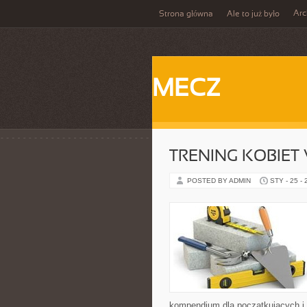
Ar
Strona główna
Ale to już było
MECZ
TRENING KOBIET
POSTED BY ADMIN
STY - 25 -
kompendium dla początkujących i 