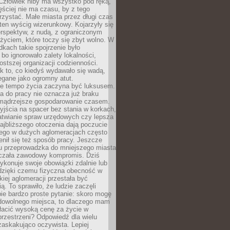
 Człowiek niby ma wszystko pod ręką,
ęściej nie ma czasu, by z tego
zystać. Małe miasta przez długi czas
ten wyścig wizerunkowy. Kojarzyły się
erspektyw, z nudą, z ograniczonym
życiem, które toczy się zbyt wolno. W
dkach takie spojrzenie było
bo ignorowało zalety lokalności,
rostszej organizacji codzienności.
ak to, co kiedyś wydawało się wadą,
egane jako ogromny atut.
ze tempo życia zaczyna być luksusem.
a do pracy nie oznacza już braku
e mądrzejsze gospodarowanie czasem.
jścia na spacer bez stania w korkach,
atwianie spraw urzędowych czy lepsza
jbliższego otoczenia dają poczucie
órego w dużych aglomeracjach często
enił się też sposób pracy. Jeszcze
mu przeprowadzka do mniejszego miasta
czała zawodowy kompromis. Dziś
ykonuje swoje obowiązki zdalnie lub
dzięki czemu fizyczna obecność w
kiej aglomeracji przestała być
ą. To sprawiło, że ludzie zaczęli
ie bardzo proste pytanie: skoro mogę
dowolnego miejsca, to dlaczego mam
łacić wysoką cenę za życie w
przestrzeni? Odpowiedź dla wielu
zaskakująco oczywista. Lepiej