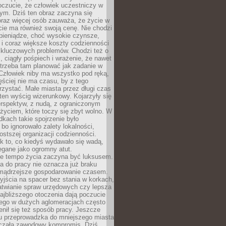
oczucie, że człowiek uczestniczy w
m. Dziś ten obraz zaczyna się
oraz więcej osób zauważa, że życie w
ie ma również swoją cenę. Nie chodzi
pieniądze, choć wysokie czynsze,
i i coraz większe koszty codzienności
 kluczowych problemów. Chodzi też o
, ciągły pośpiech i wrażenie, że nawet
trzeba tam planować jak zadanie w
 Człowiek niby ma wszystko pod ręką,
ęściej nie ma czasu, by z tego
zystać. Małe miasta przez długi czas
ten wyścig wizerunkowy. Kojarzyły się
erspektyw, z nudą, z ograniczonym
życiem, które toczy się zbyt wolno. W
dkach takie spojrzenie było
bo ignorowało zalety lokalności,
rostszej organizacji codzienności.
ak to, co kiedyś wydawało się wadą,
egane jako ogromny atut.
ze tempo życia zaczyna być luksusem.
a do pracy nie oznacza już braku
e mądrzejsze gospodarowanie czasem.
jścia na spacer bez stania w korkach,
atwianie spraw urzędowych czy lepsza
jbliższego otoczenia dają poczucie
órego w dużych aglomeracjach często
enił się też sposób pracy. Jeszcze
mu przeprowadzka do mniejszego miasta
czała zawodowy kompromis. Dziś