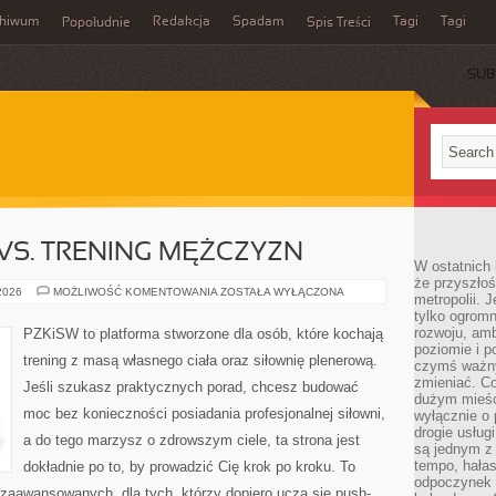
chiwum
Redakcja
Spadam
Tagi
Tagi
Popołudnie
Spis Treści
SUB
 VS. TRENING MĘŻCZYZN
W ostatnich 
że przyszłoś
TRENING
 2026
MOŻLIWOŚĆ KOMENTOWANIA
ZOSTAŁA WYŁĄCZONA
metropolii. 
KOBIET
tylko ogromn
VS.
TRENING
rozwoju, amb
PZKiSW to platforma stworzone dla osób, które kochają
MĘŻCZYZN
poziomie i p
trening z masą własnego ciała oraz siłownię plenerową.
czymś ważny
zmieniać. C
Jeśli szukasz praktycznych porad, chcesz budować
dużym mieśc
moc bez konieczności posiadania profesjonalnej siłowni,
wyłącznie o 
drogie usług
a do tego marzysz o zdrowszym ciele, ta strona jest
są jednym z
tempo, hałas
dokładnie po to, by prowadzić Cię krok po kroku. To
odpoczynek 
zaawansowanych, dla tych, którzy dopiero uczą się push-