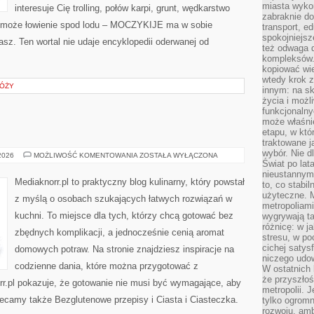
miasta wyko
interesuje Cię trolling, połów karpi, grunt, wędkarstwo
zabraknie do
 może łowienie spod lodu – MOCZYKIJE ma w sobie
transport, e
spokojniejsz
asz. Ten wortal nie udaje encyklopedii oderwanej od
też odwaga 
kompleksów.
kopiować wie
wtedy krok z
RÓŻY
innym: na ska
życia i możl
funkcjonalny
może właśni
etapu, w któ
traktowane j
wybór. Nie d
KAWA
 2026
MOŻLIWOŚĆ KOMENTOWANIA
ZOSTAŁA WYŁĄCZONA
I
Świat po lat
HERBATA
nieustannym
Mediaknorr.pl to praktyczny blog kulinarny, który powstał
to, co stabi
użyteczne. 
z myślą o osobach szukających łatwych rozwiązań w
metropoliami
kuchni. To miejsce dla tych, którzy chcą gotować bez
wygrywają t
różnicę: w j
zbędnych komplikacji, a jednocześnie cenią aromat
stresu, w po
cichej satys
domowych potraw. Na stronie znajdziesz inspiracje na
niczego udo
codzienne dania, które można przygotować z
W ostatnich 
że przyszłoś
rr.pl pokazuje, że gotowanie nie musi być wymagające, aby
metropolii. 
lecamy także Bezglutenowe przepisy i Ciasta i Ciasteczka.
tylko ogromn
rozwoju, amb