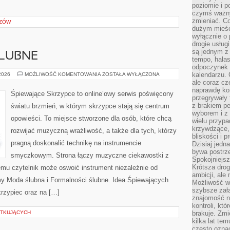
poziomie i p
czymś ważny
zmieniać. C
AZÓW
dużym mieśc
wyłącznie o 
drogie usług
są jednym z
LUBNE
tempo, hałas
odpoczynek 
FORMALNOŚCI
kalendarzu.
 2026
MOŻLIWOŚĆ KOMENTOWANIA
ZOSTAŁA WYŁĄCZONA
ŚLUBNE
ale coraz cz
naprawdę kor
Śpiewające Skrzypce to online’owy serwis poświęcony
przegrywały 
z brakiem p
światu brzmień, w którym skrzypce stają się centrum
wyborem i z 
opowieści. To miejsce stworzone dla osób, które chcą
wielu przypa
krzywdzące, 
rozwijać muzyczną wrażliwość, a także dla tych, którzy
bliskości i p
pragną doskonalić technikę na instrumencie
Dzisiaj jedn
bywa postrz
smyczkowym. Strona łączy muzyczne ciekawostki z
Spokojniejs
Krótsza drog
emu czytelnik może oswoić instrument niezależnie od
ambicji, al
 Moda ślubna i Formalności ślubne. Idea Śpiewających
Możliwość wy
szybsze zał
krzypiec oraz na […]
znajomość na
kontroli, kt
ĄTKUJĄCYCH
brakuje. Zmi
kilka lat te
często ozna