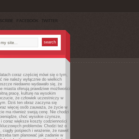
SCRIBE
FACEBOOK
TWITTER
latach coraz częściej mówi się o tym,
ć nie należy wyłącznie do wielkich
Jeszcze niedawno wydawało się, że
e miasta oferują prawdziwe możliwości
itną pracę, kulturę na wysokim
oczucie, że człowiek uczestniczy w
m. Dziś ten obraz zaczyna się
oraz więcej osób zauważa, że życie w
ie ma również swoją cenę. Nie chodzi
pieniądze, choć wysokie czynsze,
i i coraz większe koszty codzienności
 kluczowych problemów. Chodzi też o
, ciągły pośpiech i wrażenie, że nawet
trzeba tam planować jak zadanie w