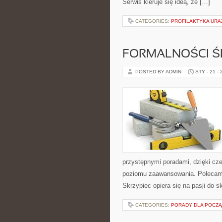
Serwis kieruje się ideą, że […]
CATEGORIES:
PROFILAKTYKA UR
FORMALNOŚCI Ś
POSTED BY ADMIN
STY - 21 -
przystępnymi poradami, dzięki cz
poziomu zaawansowania. Polecamy
Skrzypiec opiera się na pasji do s
CATEGORIES:
PORADY DLA POCZ