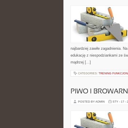
najbardziej zawiłe zagadnienia. Na
edukację z niespodziankami ze świa
mądrzej […]
CATEGORIES:
TRENING FUNKCJO
PIWO I BROWAR
POSTED BY ADMIN
STY - 17 -