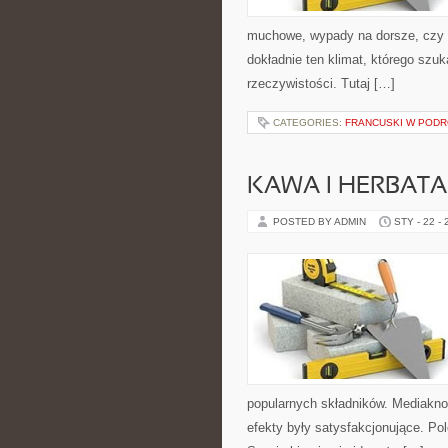
muchowe, wypady na dorsze, czy
dokładnie ten klimat, którego szuk
rzeczywistości. Tutaj […]
CATEGORIES:
FRANCUSKI W POD
KAWA I HERBATA
POSTED BY ADMIN
STY - 22 -
popularnych składników. Mediakno
efekty były satysfakcjonujące. Po