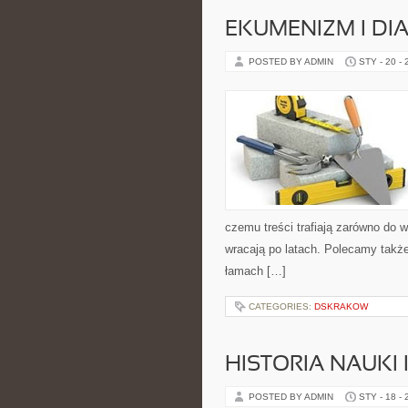
EKUMENIZM I DI
POSTED BY ADMIN
STY - 20 -
czemu treści trafiają zarówno do w
wracają po latach. Polecamy także
łamach […]
CATEGORIES:
DSKRAKOW
HISTORIA NAUKI 
POSTED BY ADMIN
STY - 18 -