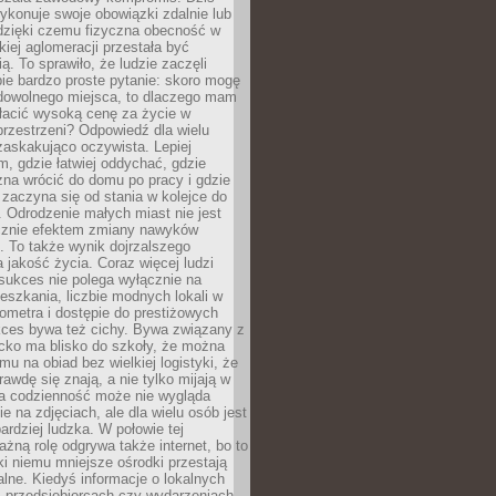
ykonuje swoje obowiązki zdalnie lub
dzięki czemu fizyczna obecność w
kiej aglomeracji przestała być
ą. To sprawiło, że ludzie zaczęli
ie bardzo proste pytanie: skoro mogę
dowolnego miejsca, to dlaczego mam
łacić wysoką cenę za życie w
przestrzeni? Odpowiedź dla wielu
zaskakująco oczywista. Lepiej
, gdzie łatwiej oddychać, gdzie
na wrócić do domu po pracy i gdzie
zaczyna się od stania w kolejce do
 Odrodzenie małych miast nie jest
cznie efektem zmiany nawyków
 To także wynik dojrzalszego
a jakość życia. Coraz więcej ludzi
sukces nie polega wyłącznie na
eszkania, liczbie modnych lokali w
lometra i dostępie do prestiżowych
kces bywa też cichy. Bywa związany z
cko ma blisko do szkoły, że można
mu na obiad bez wielkiej logistyki, że
rawdę się znają, a nie tylko mijają w
ka codzienność może nie wygląda
ie na zdjęciach, ale dla wielu osób jest
ardziej ludzka. W połowie tej
żną rolę odgrywa także internet, bo to
ki niemu mniejsze ośrodki przestają
alne. Kiedyś informacje o lokalnych
, przedsiębiorcach czy wydarzeniach