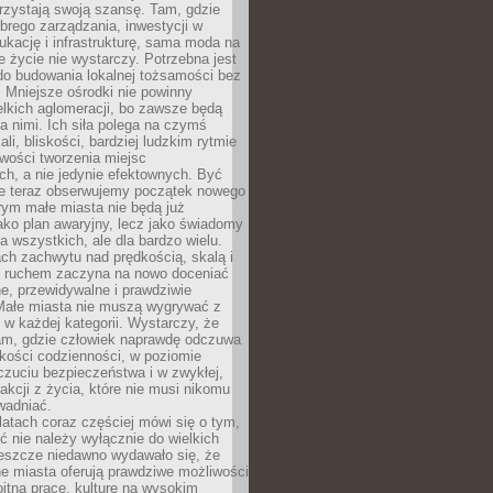
rzystają swoją szansę. Tam, gdzie
brego zarządzania, inwestycji w
dukację i infrastrukturę, sama moda na
e życie nie wystarczy. Potrzebna jest
do budowania lokalnej tożsamości bez
 Mniejsze ośrodki nie powinny
lkich aglomeracji, bo zawsze będą
a nimi. Ich siła polega na czymś
li, bliskości, bardziej ludzkim rytmie
iwości tworzenia miejsc
ch, a nie jedynie efektownych. Być
e teraz obserwujemy początek nowego
rym małe miasta nie będą już
ako plan awaryjny, lecz jako świadomy
la wszystkich, ale dla bardzo wielu.
ach zachwytu nad prędkością, skalą i
 ruchem zaczyna na nowo doceniać
lne, przewidywalne i prawdziwie
Małe miasta nie muszą wygrywać z
 w każdej kategorii. Wystarczy, że
am, gdzie człowiek naprawdę odczuwa
akości codzienności, w poziomie
czuciu bezpieczeństwa i w zwykłej,
fakcji z życia, które nie musi nikomu
wadniać.
latach coraz częściej mówi się o tym,
ć nie należy wyłącznie do wielkich
Jeszcze niedawno wydawało się, że
e miasta oferują prawdziwe możliwości
itną pracę, kulturę na wysokim