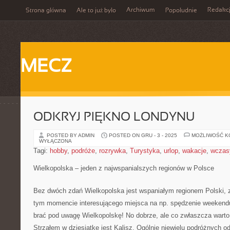
Archiwum
Redakc
Strona główna
Ale to już było
Popołudnie
MECZ
ODKRYJ PIĘKNO LONDYNU
POSTED BY ADMIN
POSTED ON GRU - 3 - 2025
MOŻLIWOŚĆ 
WYŁĄCZONA
Tagi:
hobby
,
podróże
,
rozrywka
,
Turystyka
,
urlop
,
wakacje
,
wczas
Wielkopolska – jeden z najwspanialszych regionów w Polsce
Bez dwóch zdań Wielkopolska jest wspaniałym regionem Polski, 
tym momencie interesującego miejsca na np. spędzenie weekendu,
brać pod uwagę Wielkopolskę! No dobrze, ale co zwłaszcza warto
Strzałem w dziesiątkę jest Kalisz. Ogólnie niewielu podróżnych o