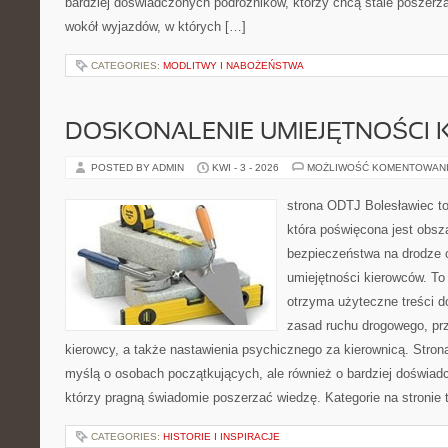
bardziej doświadczonych podróżników, którzy chcą stale poszerza
wokół wyjazdów, w których […]
CATEGORIES:
MODLITWY I NABOŻEŃSTWA
DOSKONALENIE UMIEJĘTNOŚCI 
POSTED BY ADMIN
KWI - 3 - 2026
MOŻLIWOŚĆ KOMENTOWAN
strona ODTJ Bolesławiec to
która poświęcona jest obsz
bezpieczeństwa na drodze 
umiejętności kierowców. To 
otrzyma użyteczne treści do
zasad ruchu drogowego, pr
kierowcy, a także nastawienia psychicznego za kierownicą. Stron
myślą o osobach początkujących, ale również o bardziej doświa
którzy pragną świadomie poszerzać wiedzę. Kategorie na stronie
CATEGORIES:
HISTORIE I INSPIRACJE