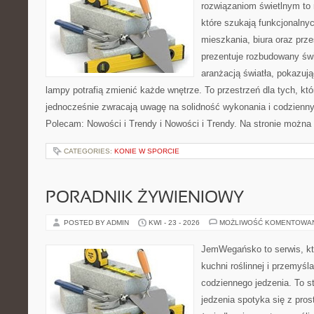
rozwiązaniom świetlnym to 
które szukają funkcjonalnyc
mieszkania, biura oraz prz
prezentuje rozbudowany św
aranżacją światła, pokazuj
lampy potrafią zmienić każde wnętrze. To przestrzeń dla tych, któ
jednocześnie zwracają uwagę na solidność wykonania i codzienny
Polecam: Nowości i Trendy i Nowości i Trendy. Na stronie można
CATEGORIES:
KONIE W SPORCIE
PORADNIK ŻYWIENIOWY
POSTED BY ADMIN
KWI - 23 - 2026
MOŻLIWOŚĆ KOMENTOWA
JemWegańsko to serwis, któ
kuchni roślinnej i przemyśl
codziennego jedzenia. To s
jedzenia spotyka się z pros