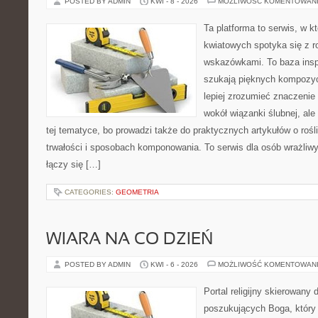
POSTED BY ADMIN
KWI - 8 - 2026
MOŻLIWOŚĆ KOMENTOWAN
Ta platforma to serwis, w 
kwiatowych spotyka się z 
wskazówkami. To baza inspir
szukają pięknych kompozyc
lepiej zrozumieć znaczenie
wokół wiązanki ślubnej, al
tej tematyce, bo prowadzi także do praktycznych artykułów o roś
trwałości i sposobach komponowania. To serwis dla osób wrażliwy
łączy się […]
CATEGORIES:
GEOMETRIA
WIARA NA CO DZIEŃ
POSTED BY ADMIN
KWI - 6 - 2026
MOŻLIWOŚĆ KOMENTOWAN
Portal religijny skierowany 
poszukujących Boga, który