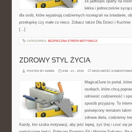
że jadłospis oparty na roś
lekka i jednocześnie sycą
dla osób, które wypatrują codziennych rozwiązań na śniadanie, ob
przekąskę czy małe co nieco. Zobacz także Dla Dzieci i Kuchnie 
[…]
CATEGORIES:
BEZPIECZNA STREFA MOTYWACJI
ZDROWY STYL ŻYCIA
POSTED BY ADMIN
KWI - 21 - 2026
MOŻLIWOŚĆ KOMENTOWA
MagicalJune to portal, któr
osobach, które chcą popra
odmienić codzienność i spo
sposób przyjazny. To inter
poświęcony tematom takim 
zdrowa dieta, codzienny tre
Każdy, kto szuka motywacji, aby jeść lepiej, żyć lżej i czuć się pe
wartościowe treści. Polecam Przepisy Fit i Historie Sukcesu. Na 