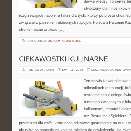
dawkę wiedzy. To serwis te
stworzony dla miłośników 
rozgrzewające napoje, a także dla tych, którzy po prostu chcą lep
związane z parzeniem ulubionych napojów. Polecam Parzenie K
stronie można znaleźć […]
CATEGORIES:
OGRODY TEMATYCZNE
CIEKAWOSTKI KULINARNE
POSTED BY ADMIN
KWI - 11 - 2026
MOŻLIWOŚĆ KOMENTOWA
Ten serwis to wartościowe 
miłośnikach restauracji, któ
restauracjach z całego świa
tematach związanych z lok
kulinarnymi, testami i cie
też RestauracjaSpichlerz i 
przestrzeń dla osób, które chcą odkrywać gastronomię na wielu po
nie tylko po pomysły na kolejne miejsca do odwiedzenia, ale równi