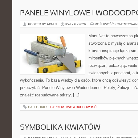
PANELE WINYLOWE I WODOODP
POSTED BY ADMIN
KWI - 9 - 2026
MOŻLIWOŚĆ KOMENTOWAN
Mars-Net to nowoczesna pla
stworzona z myślą o aranżac
którym inspiracje łączą się 
miłośników pięknych wnętr
rozwiązań, pokazując wiele
związanych z panelami, a 
wykończenia. To baza wiedzy dla osób, które chcą odświeżyć do
przeczytać: Panele Winylowe i Wodoodporne i Rolety, Żaluzje i Z
znaleźć rozbudowane teksty, […]
CATEGORIES:
HARCERSTWO A DUCHOWOŚĆ
SYMBOLIKA KWIATÓW