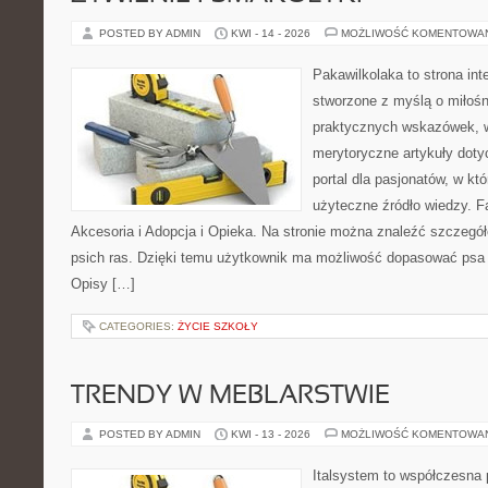
POSTED BY ADMIN
KWI - 14 - 2026
MOŻLIWOŚĆ KOMENTOWA
Pakawilkolaka to strona int
stworzone z myślą o miłośn
praktycznych wskazówek, w
merytoryczne artykuły doty
portal dla pasjonatów, w któ
użyteczne źródło wiedzy. Fa
Akcesoria i Adopcja i Opieka. Na stronie można znaleźć szczegół
psich ras. Dzięki temu użytkownik ma możliwość dopasować psa 
Opisy […]
CATEGORIES:
ŻYCIE SZKOŁY
TRENDY W MEBLARSTWIE
POSTED BY ADMIN
KWI - 13 - 2026
MOŻLIWOŚĆ KOMENTOWA
Italsystem to współczesna p