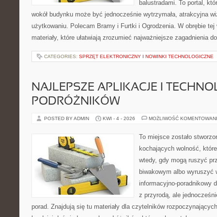
balustradami. To portal, kt
wokół budynku może być jednocześnie wytrzymała, atrakcyjna wi
użytkowaniu. Polecam Bramy i Furtki i Ogrodzenia. W obrębie tej 
materiały, które ułatwiają zrozumieć najważniejsze zagadnienia d
CATEGORIES:
SPRZĘT ELEKTRONICZNY I NOWINKI TECHNOLOGICZNE
NAJLEPSZE APLIKACJE I TECHNO
PODRÓŻNIKÓW
POSTED BY ADMIN
KWI - 4 - 2026
MOŻLIWOŚĆ KOMENTOWAN
To miejsce zostało stworz
kochających wolność, które 
wtedy, gdy mogą ruszyć pr
biwakowym albo wyruszyć w
informacyjno-poradnikowy dl
z przyrodą, ale jednocześn
porad. Znajdują się tu materiały dla czytelników rozpoczynającyc