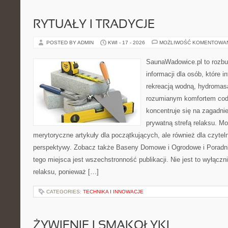
RYTUAŁY I TRADYCJE
POSTED BY ADMIN
KWI - 17 - 2026
MOŻLIWOŚĆ KOMENTOWA
SaunaWadowice.pl to roz
informacji dla osób, które in
rekreacją wodną, hydromas
rozumianym komfortem codz
koncentruje się na zagadni
prywatną strefą relaksu. M
merytoryczne artykuły dla początkujących, ale również dla czyte
perspektywy. Zobacz także Baseny Domowe i Ogrodowe i Poradni
tego miejsca jest wszechstronność publikacji. Nie jest to wyłączni
relaksu, ponieważ […]
CATEGORIES:
TECHNIKA I INNOWACJE
ŻYWIENIE I SMAKOŁYKI