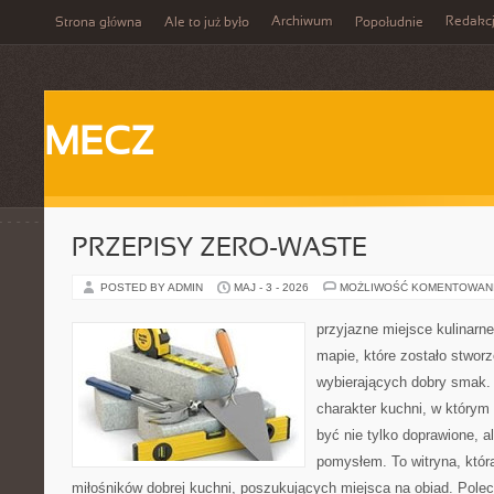
Archiwum
Redakc
Strona główna
Ale to już było
Popołudnie
MECZ
PRZEPISY ZERO-WASTE
POSTED BY ADMIN
MAJ - 3 - 2026
MOŻLIWOŚĆ KOMENTOWAN
przyjazne miejsce kulinarne
mapie, które zostało stwor
wybierających dobry smak. 
charakter kuchni, w którym
być nie tylko doprawione, a
pomysłem. To witryna, któ
miłośników dobrej kuchni, poszukujących miejsca na obiad. Pole