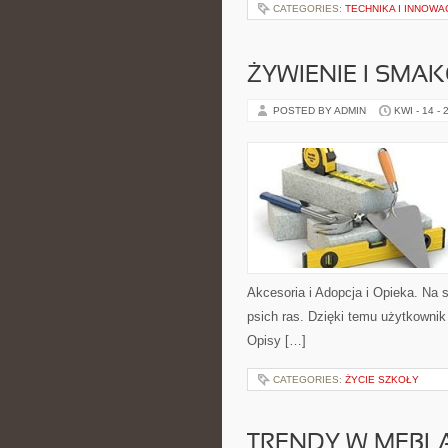
CATEGORIES:
TECHNIKA I INNOWA
ŻYWIENIE I SMAK
POSTED BY ADMIN
KWI - 14 - 
Akcesoria i Adopcja i Opieka. Na 
psich ras. Dzięki temu użytkowni
Opisy […]
CATEGORIES:
ŻYCIE SZKOŁY
TRENDY W MEBL