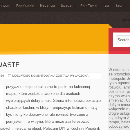
chiwum
Redakcja
Spadam
Tagi
Tagi
Popołudnie
Spis Treści
SUB
WASTE
W ostatnich 
że przyszłoś
PRZEPISY
026
MOŻLIWOŚĆ KOMENTOWANIA
ZOSTAŁA WYŁĄCZONA
metropolii. 
ZERO-
WASTE
tylko ogromn
przyjazne miejsce kulinarne to punkt na kulinarnej
rozwoju, amb
poziomie i p
mapie, które zostało stworzone dla osobach
czymś ważny
zmieniać. C
wybierających dobry smak. Strona internetowa pokazuje
dużym mieśc
charakter kuchni, w którym propozycje kulinarne mają
wyłącznie o 
drogie usług
być nie tylko doprawione, ale również tworzone z
są jednym z
pomysłem. To witryna, która może zainteresować
tempo, hałas
odpoczynek 
ujących miejsca na obiad. Polecam DIY w Kuchni i Poradnik