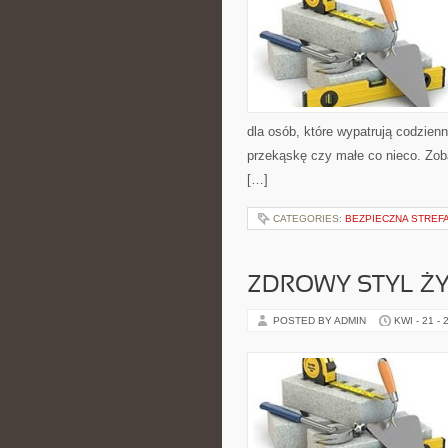
dla osób, które wypatrują codzienn
przekąskę czy małe co nieco. Zoba
[…]
CATEGORIES:
BEZPIECZNA STREF
ZDROWY STYL ŻY
POSTED BY ADMIN
KWI - 21 - 