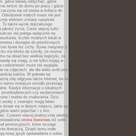
, gdzie łatwiej oddychać, gdzie
na wrócić do domu po pracy i gdzie
zaczyna się od stania w kolejce do
 Odrodzenie małych miast nie jest
cznie efektem zmiany nawyków
 To także wynik dojrzalszego
a jakość życia. Coraz więcej ludzi
sukces nie polega wyłącznie na
eszkania, liczbie modnych lokali w
lometra i dostępie do prestiżowych
kces bywa też cichy. Bywa związany z
cko ma blisko do szkoły, że można
mu na obiad bez wielkiej logistyki, że
rawdę się znają, a nie tylko mijają w
ka codzienność może nie wygląda
ie na zdjęciach, ale dla wielu osób jest
ardziej ludzka. W połowie tej
żną rolę odgrywa także internet, bo to
ki niemu mniejsze ośrodki przestają
alne. Kiedyś informacje o lokalnych
, przedsiębiorcach czy wydarzeniach
zone i trudne do znalezienia. Dziś
i osoby z zewnątrz mogą łatwo
o dzieje się w danym miejscu, jakie są
gdzie warto pojechać i z kim
ać. Czasem więcej praktycznej wiedzy
 prowadzona
strona branżowa
niż setki
eł promocyjnych, które niczego
nie tłumaczą. Dzięki temu małe
ją nowy język opowiadania o sobie.