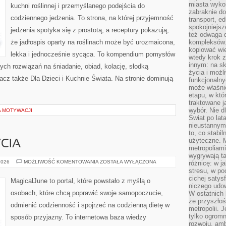
miasta wyko
kuchni roślinnej i przemyślanego podejścia do
zabraknie do
codziennego jedzenia. To strona, na której przyjemność
transport, e
spokojniejsz
jedzenia spotyka się z prostotą, a receptury pokazują,
też odwaga 
że jadłospis oparty na roślinach może być urozmaicona,
kompleksów.
kopiować wie
lekka i jednocześnie sycąca. To kompendium pomysłów
wtedy krok z
innym: na ska
ych rozwiązań na śniadanie, obiad, kolację, słodką
życia i możl
cz także Dla Dzieci i Kuchnie Świata. Na stronie dominują
funkcjonalny
może właśni
etapu, w któ
traktowane j
wybór. Nie d
A MOTYWACJI
Świat po lat
nieustannym
to, co stabi
użyteczne. 
CIA
metropoliami
wygrywają t
ZDROWY
2026
MOŻLIWOŚĆ KOMENTOWANIA
ZOSTAŁA WYŁĄCZONA
różnicę: w j
STYL
stresu, w po
ŻYCIA
cichej satys
MagicalJune to portal, które powstało z myślą o
niczego udo
osobach, które chcą poprawić swoje samopoczucie,
W ostatnich 
że przyszłoś
odmienić codzienność i spojrzeć na codzienną dietę w
metropolii. 
tylko ogromn
sposób przyjazny. To internetowa baza wiedzy
rozwoju, amb