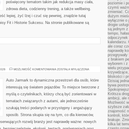
poświęcony tematom takim jak redukcja masy ciała,
poziomie i p
czymś ważny
zdrowa dieta, codzienny trening, a także wellbeing.
zmieniać. C
ć lepiej, żyć lżej i czuć się pewniej, znajdzie tutaj
dużym mieśc
wyłącznie o 
isy Fit i Historie Sukcesu. Na stronie publikowane są
drogie usług
są jednym z
tempo, hałas
odpoczynek 
kalendarzu.
ale coraz cz
naprawdę kor
przegrywały 
z brakiem p
wyborem i z 
wielu przypa
MOTORYZACJA
2026
MOŻLIWOŚĆ KOMENTOWANIA
ZOSTAŁA WYŁĄCZONA
krzywdzące, 
bliskości i p
Auto Jarmark to dynamiczna przestrzeń dla osób, które
Dzisiaj jedn
bywa postrz
interesują się światem pojazdów. To miejsce tworzone z
Spokojniejs
Krótsza drog
myślą o czytelnikach, którzy chcą być zorientowani w
ambicji, al
tematach związanych z autami, ale jednocześnie
Możliwość wy
szybsze zał
szukają treści podanych w przystępny i angażujący
znajomość na
sposób. Strona skupia się na tym, co dla kierowców,
kontroli, kt
brakuje. Zmi
bserwujących rozwój branży jest naprawdę ważne: nowych
kilka lat te
często ozna
, bezpieczeństwie, ekologii, testach, porównaniach oraz