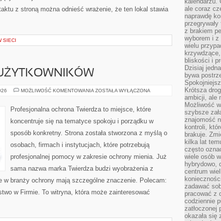
kalendarzu.
ale coraz cz
ktu z stroną można odnieść wrażenie, że ten lokal stawia
naprawdę kor
przegrywały 
z brakiem p
wyborem i z 
 SIECI
wielu przypa
krzywdzące, 
bliskości i p
Dzisiaj jedn
 UŻYTKOWNIKÓW
bywa postrz
Spokojniejs
Krótsza drog
PORADNIKI
026
MOŻLIWOŚĆ KOMENTOWANIA
ZOSTAŁA WYŁĄCZONA
DLA
ambicji, al
UŻYTKOWNIKÓW
Możliwość wy
Profesjonalna ochrona Twierdza to miejsce, które
szybsze zał
znajomość na
koncentruje się na tematyce spokoju i porządku w
kontroli, kt
sposób konkretny. Strona została stworzona z myślą o
brakuje. Zmi
kilka lat te
osobach, firmach i instytucjach, które potrzebują
często ozna
profesjonalnej pomocy w zakresie ochrony mienia. Już
wiele osób w
hybrydowo, 
sama nazwa marka Twierdza budzi wyobrażenia z
centrum wiel
konieczności
óre w branży ochrony mają szczególne znaczenie. Polecam:
zadawać sob
stwo w Firmie. To witryna, która może zainteresować
pracować z 
codziennie p
zatłoczonej 
okazała się 