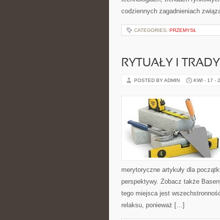
codziennych zagadnieniach związ
CATEGORIES:
PRZEMYSŁ
RYTUAŁY I TRADY
POSTED BY ADMIN
KWI - 17 - 
merytoryczne artykuły dla początk
perspektywy. Zobacz także Basen
tego miejsca jest wszechstronność 
relaksu, ponieważ […]