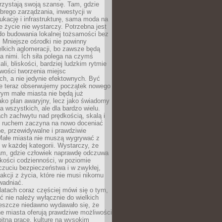
rzystają swoją szansę. Tam, gdzie
brego zarządzania, inwestycji w
dukację i infrastrukturę, sama moda na
e życie nie wystarczy. Potrzebna jest
do budowania lokalnej tożsamości bez
 Mniejsze ośrodki nie powinny
lkich aglomeracji, bo zawsze będą
a nimi. Ich siła polega na czymś
li, bliskości, bardziej ludzkim rytmie
iwości tworzenia miejsc
ch, a nie jedynie efektownych. Być
e teraz obserwujemy początek nowego
rym małe miasta nie będą już
ako plan awaryjny, lecz jako świadomy
la wszystkich, ale dla bardzo wielu.
ach zachwytu nad prędkością, skalą i
 ruchem zaczyna na nowo doceniać
lne, przewidywalne i prawdziwie
Małe miasta nie muszą wygrywać z
 w każdej kategorii. Wystarczy, że
am, gdzie człowiek naprawdę odczuwa
akości codzienności, w poziomie
czuciu bezpieczeństwa i w zwykłej,
fakcji z życia, które nie musi nikomu
wadniać.
latach coraz częściej mówi się o tym,
ć nie należy wyłącznie do wielkich
Jeszcze niedawno wydawało się, że
e miasta oferują prawdziwe możliwości
itną pracę, kulturę na wysokim