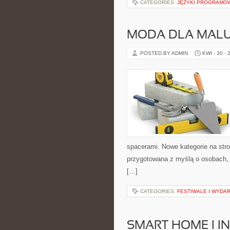
CATEGORIES:
JĘZYKI PROGRAMO
MODA DLA MAL
POSTED BY ADMIN
KWI - 30 - 
spacerami. Nowe kategorie na stron
przygotowana z myślą o osobach,
[…]
CATEGORIES:
FESTIWALE I WYDA
SMART HOME I I