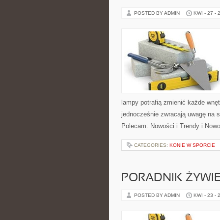
POSTED BY ADMIN
KWI - 27 - 
lampy potrafią zmienić każde wnętr
jednocześnie zwracają uwagę na s
Polecam: Nowości i Trendy i Nowo
CATEGORIES:
KONIE W SPORCIE
PORADNIK ŻYWI
POSTED BY ADMIN
KWI - 23 - 