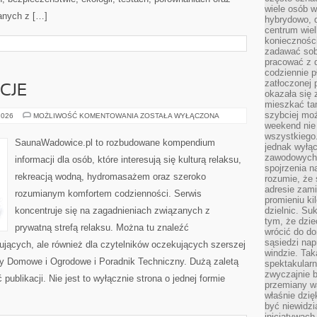
wiele osób w
anych z […]
hybrydowo, 
centrum wiel
konieczności
zadawać sob
pracować z 
codziennie p
zatłoczonej 
CJE
okazała się 
mieszkać tam
szybciej moż
RYTUAŁY
2026
MOŻLIWOŚĆ KOMENTOWANIA
ZOSTAŁA WYŁĄCZONA
I
weekend nie 
TRADYCJE
wszystkiego.
SaunaWadowice.pl to rozbudowane kompendium
jednak wyłą
zawodowych.
informacji dla osób, które interesują się kulturą relaksu,
spojrzenia n
rekreacją wodną, hydromasażem oraz szeroko
rozumie, że 
adresie zami
rozumianym komfortem codzienności. Serwis
promieniu ki
koncentruje się na zagadnieniach związanych z
dzielnic. Su
tym, że dzie
prywatną strefą relaksu. Można tu znaleźć
wrócić do do
sąsiedzi nap
ujących, ale również dla czytelników oczekujących szerszej
windzie. Ta
y Domowe i Ogrodowe i Poradnik Techniczny. Dużą zaletą
spektakularn
zwyczajnie b
publikacji. Nie jest to wyłącznie strona o jednej formie
przemiany wa
właśnie dzię
być niewidzi
inicjatywach