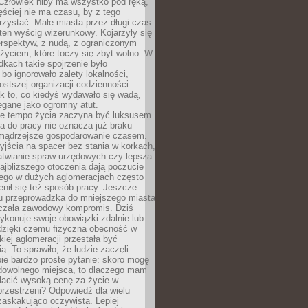
 Człowiek niby ma wszystko pod ręką,
ęściej nie ma czasu, by z tego
zystać. Małe miasta przez długi czas
ten wyścig wizerunkowy. Kojarzyły się
erspektyw, z nudą, z ograniczonym
życiem, które toczy się zbyt wolno. W
dkach takie spojrzenie było
bo ignorowało zalety lokalności,
rostszej organizacji codzienności.
ak to, co kiedyś wydawało się wadą,
egane jako ogromny atut.
ze tempo życia zaczyna być luksusem.
a do pracy nie oznacza już braku
e mądrzejsze gospodarowanie czasem.
jścia na spacer bez stania w korkach,
atwianie spraw urzędowych czy lepsza
jbliższego otoczenia dają poczucie
órego w dużych aglomeracjach często
enił się też sposób pracy. Jeszcze
mu przeprowadzka do mniejszego miasta
czała zawodowy kompromis. Dziś
ykonuje swoje obowiązki zdalnie lub
dzięki czemu fizyczna obecność w
kiej aglomeracji przestała być
ą. To sprawiło, że ludzie zaczęli
ie bardzo proste pytanie: skoro mogę
dowolnego miejsca, to dlaczego mam
łacić wysoką cenę za życie w
przestrzeni? Odpowiedź dla wielu
zaskakująco oczywista. Lepiej