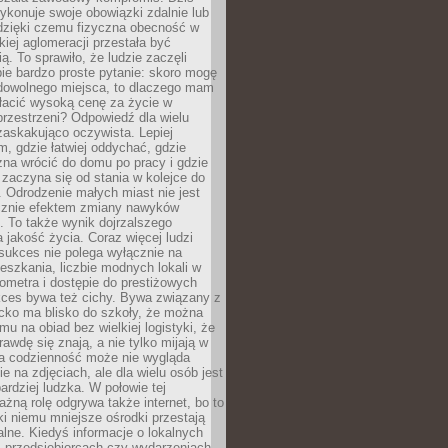
ykonuje swoje obowiązki zdalnie lub
dzięki czemu fizyczna obecność w
kiej aglomeracji przestała być
ą. To sprawiło, że ludzie zaczęli
ie bardzo proste pytanie: skoro mogę
dowolnego miejsca, to dlaczego mam
łacić wysoką cenę za życie w
przestrzeni? Odpowiedź dla wielu
zaskakująco oczywista. Lepiej
, gdzie łatwiej oddychać, gdzie
na wrócić do domu po pracy i gdzie
zaczyna się od stania w kolejce do
 Odrodzenie małych miast nie jest
cznie efektem zmiany nawyków
 To także wynik dojrzalszego
a jakość życia. Coraz więcej ludzi
sukces nie polega wyłącznie na
eszkania, liczbie modnych lokali w
lometra i dostępie do prestiżowych
kces bywa też cichy. Bywa związany z
cko ma blisko do szkoły, że można
mu na obiad bez wielkiej logistyki, że
rawdę się znają, a nie tylko mijają w
ka codzienność może nie wygląda
ie na zdjęciach, ale dla wielu osób jest
ardziej ludzka. W połowie tej
żną rolę odgrywa także internet, bo to
ki niemu mniejsze ośrodki przestają
alne. Kiedyś informacje o lokalnych
, przedsiębiorcach czy wydarzeniach