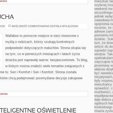
mieszkać tam
WANIA
szybciej moż
weekend nie 
wszystkiego.
jednak wyłą
UCHA
zawodowych.
spojrzenia n
MODA
2026
MOŻLIWOŚĆ KOMENTOWANIA
ZOSTAŁA WYŁĄCZONA
rozumie, że 
DLA
adresie zami
MALUCHA
promieniu ki
Wallaboo to pomocne miejsce w sieci stworzone z
dzielnic. Su
myślą o rodzicach, którzy szukają konkretnych
tym, że dzie
wrócić do do
podpowiedzi dotyczących maluchów. Strona skupia się
sąsiedzi nap
na tym, co w pierwszych miesiącach i latach życia
windzie. Ta
spektakularn
dziecka jest naprawdę ważne: bezpieczeństwie. To blog,
zwyczajnie b
przemiany wa
w którym można znaleźć wiele tematów związanych z
właśnie dzię
ie to: Sen i Komfort i Sen i Komfort. Strona została
być niewidzi
inicjatywach
 które chcą podejmować przemyślane decyzje zakupowe
były rozpros
mieszkańcy 
sprawdzić, c
możliwości, 
RZENIA
współpracow
daje dobrze
ogólnych has
konkretnego 
NTELIGENTNE OŚWIETLENIE
miasta zysku