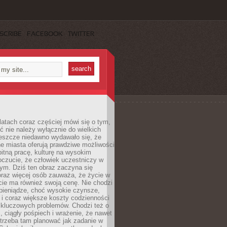
SCRIBE
FACEBOOK
TWITTER
latach coraz częściej mówi się o tym,
ć nie należy wyłącznie do wielkich
Jeszcze niedawno wydawało się, że
e miasta oferują prawdziwe możliwości
itną pracę, kulturę na wysokim
oczucie, że człowiek uczestniczy w
m. Dziś ten obraz zaczyna się
oraz więcej osób zauważa, że życie w
ie ma również swoją cenę. Nie chodzi
pieniądze, choć wysokie czynsze,
i i coraz większe koszty codzienności
 kluczowych problemów. Chodzi też o
, ciągły pośpiech i wrażenie, że nawet
trzeba tam planować jak zadanie w