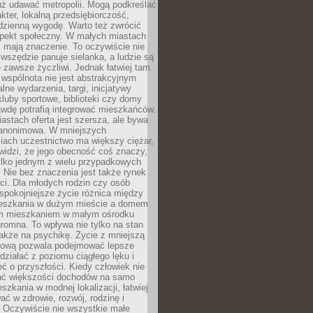
uż udawać metropolii. Mogą podkreślać
kter, lokalną przedsiębiorczość,
odzienną wygodę. Warto też zwrócić
pekt społeczny. W małych miastach
ż mają znaczenie. To oczywiście nie
wszędzie panuje sielanka, a ludzie są
 zawsze życzliwi. Jednak łatwiej tam
 wspólnota nie jest abstrakcyjnym
lne wydarzenia, targi, inicjatywy
kluby sportowe, biblioteki czy domy
awdę potrafią integrować mieszkańców.
stach oferta jest szersza, ale bywa
j anonimowa. W mniejszych
iach uczestnictwo ma większy ciężar,
widzi, że jego obecność coś znaczy,
tylko jednym z wielu przypadkowych
 Nie bez znaczenia jest także rynek
ci. Dla młodych rodzin czy osób
spokojniejsze życie różnica między
eszkania w dużym mieście a domem
m mieszkaniem w małym ośrodku
romna. To wpływa nie tylko na stan
także na psychikę. Życie z mniejszą
nsową pozwala podejmować lepsze
 działać z poziomu ciągłego lęku i
eć o przyszłości. Kiedy człowiek nie
ć większości dochodów na samo
szkania w modnej lokalizacji, łatwiej
ć w zdrowie, rozwój, rodzinę i
 Oczywiście nie wszystkie małe