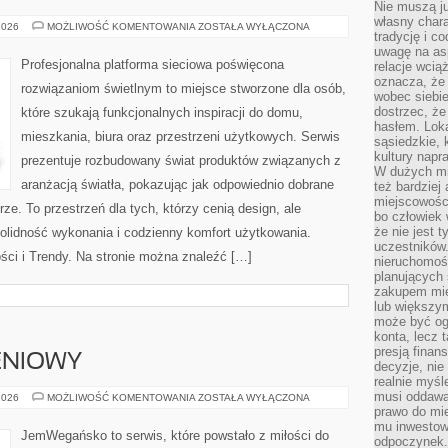
Nie muszą j
własny chara
SMART
2026
MOŻLIWOŚĆ KOMENTOWANIA
ZOSTAŁA WYŁĄCZONA
tradycję i c
HOME
I
uwagę na as
INTELIGENTNE
Profesjonalna platforma sieciowa poświęcona
relacje wcią
OŚWIETLENIE
oznacza, że 
rozwiązaniom świetlnym to miejsce stworzone dla osób,
wobec siebie
dostrzec, że
które szukają funkcjonalnych inspiracji do domu,
hasłem. Loka
mieszkania, biura oraz przestrzeni użytkowych. Serwis
sąsiedzkie, 
kultury napr
prezentuje rozbudowany świat produktów związanych z
W dużych mia
aranżacją światła, pokazując jak odpowiednio dobrane
też bardzie
miejscowośc
ze. To przestrzeń dla tych, którzy cenią design, ale
bo człowiek 
że nie jest 
olidność wykonania i codzienny komfort użytkowania.
uczestników.
ści i Trendy. Na stronie można znaleźć […]
nieruchomoś
planujących 
zakupem mi
lub większy
może być og
konta, lecz 
presją fina
ENIOWY
decyzje, nie
realnie myśl
musi oddawa
PORADNIK
2026
MOŻLIWOŚĆ KOMENTOWANIA
ZOSTAŁA WYŁĄCZONA
ŻYWIENIOWY
prawo do mie
mu inwestowa
JemWegańsko to serwis, które powstało z miłości do
odpoczynek.