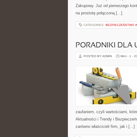
Zakupowy. Już od pierwszego konta
na prostotę połączoną […]
CATEGORIES:
BEZPIECZEŃSTWO W
PORADNIKI DLA
POSTED BY ADMIN
MAJ - 1 - 2
zaufaniem, czyli wartościami, kt
Aktualności i Trendy i Bezpieczeń
zarówno właścicieli firm, jak i […]