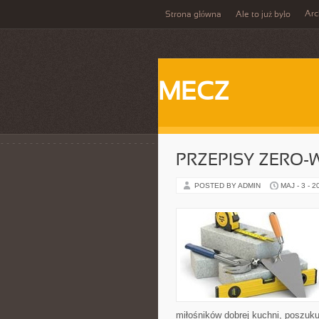
Ar
Strona główna
Ale to już było
MECZ
PRZEPISY ZERO-
POSTED BY ADMIN
MAJ - 3 - 2
miłośników dobrej kuchni, poszuk