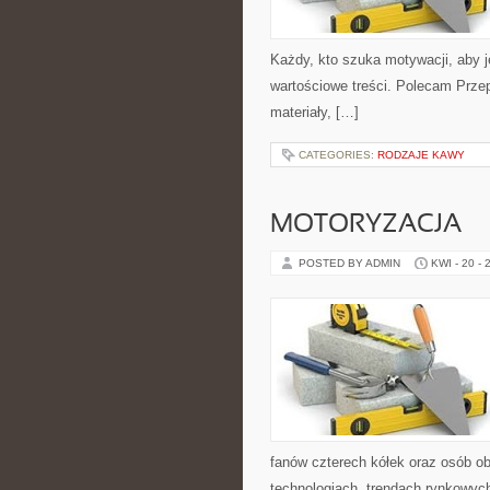
Każdy, kto szuka motywacji, aby jeś
wartościowe treści. Polecam Przep
materiały, […]
CATEGORIES:
RODZAJE KAWY
MOTORYZACJA
POSTED BY ADMIN
KWI - 20 - 
fanów czterech kółek oraz osób o
technologiach, trendach rynkowych