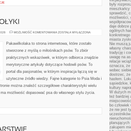
CJE
były rozpros
mieszkańcy 
sprawdzić, c
możliwości, 
OŁYKI
współpracow
daje dobrze
ogólnych has
ŻYWIENIE
2026
MOŻLIWOŚĆ KOMENTOWANIA
ZOSTAŁA WYŁĄCZONA
konkretnego 
I
SMAKOŁYKI
miasta zysku
Pakawilkolaka to strona internetowa, które zostało
Nie muszą j
własny chara
stworzone z myślą o miłośnikach psów. To zbiór
tradycję i c
uwagę na as
praktycznych wskazówek, w którym odbiorca znajdzie
relacje wcią
merytoryczne artykuły dotyczące hodowli psów. To
oznacza, że 
wobec siebie
portal dla pasjonatów, w którym inspiracja łączą się w
dostrzec, że
użyteczne źródło wiedzy. Fajne kategorie to Psia Moda i
hasłem. Loka
sąsiedzkie, 
stronie można znaleźć szczegółowe charakterystyki wielu
kultury napr
W dużych mia
k ma możliwość dopasować psa do własnego stylu życia.
też bardzie
miejscowośc
bo człowiek 
że nie jest 
uczestników.
nieruchomoś
planujących 
zakupem mi
ARSTWIE