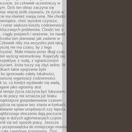
oczucie, że człowiek uczestniczy w
m. Dziś ten obraz zaczyna się
oraz więcej osób zauważa, że życie w
ie ma również swoją cenę. Nie chodzi
pieniądze, choć wysokie czynsze,
i i coraz większe koszty codzienności
 kluczowych problemów. Chodzi też o
, ciągły pośpiech i wrażenie, że nawet
trzeba tam planować jak zadanie w
 Człowiek niby ma wszystko pod ręką,
ęściej nie ma czasu, by z tego
zystać. Małe miasta przez długi czas
ten wyścig wizerunkowy. Kojarzyły się
erspektyw, z nudą, z ograniczonym
życiem, które toczy się zbyt wolno. W
dkach takie spojrzenie było
bo ignorowało zalety lokalności,
rostszej organizacji codzienności.
ak to, co kiedyś wydawało się wadą,
egane jako ogromny atut.
ze tempo życia zaczyna być luksusem.
a do pracy nie oznacza już braku
e mądrzejsze gospodarowanie czasem.
jścia na spacer bez stania w korkach,
atwianie spraw urzędowych czy lepsza
jbliższego otoczenia dają poczucie
órego w dużych aglomeracjach często
enił się też sposób pracy. Jeszcze
mu przeprowadzka do mniejszego miasta
czała zawodowy kompromis. Dziś