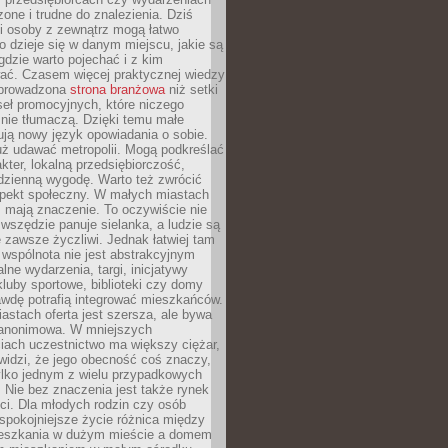
zone i trudne do znalezienia. Dziś
i osoby z zewnątrz mogą łatwo
o dzieje się w danym miejscu, jakie są
gdzie warto pojechać i z kim
ać. Czasem więcej praktycznej wiedzy
 prowadzona
strona branżowa
niż setki
eł promocyjnych, które niczego
nie tłumaczą. Dzięki temu małe
ją nowy język opowiadania o sobie.
uż udawać metropolii. Mogą podkreślać
kter, lokalną przedsiębiorczość,
odzienną wygodę. Warto też zwrócić
pekt społeczny. W małych miastach
ż mają znaczenie. To oczywiście nie
wszędzie panuje sielanka, a ludzie są
 zawsze życzliwi. Jednak łatwiej tam
 wspólnota nie jest abstrakcyjnym
lne wydarzenia, targi, inicjatywy
kluby sportowe, biblioteki czy domy
awdę potrafią integrować mieszkańców.
stach oferta jest szersza, ale bywa
j anonimowa. W mniejszych
iach uczestnictwo ma większy ciężar,
widzi, że jego obecność coś znaczy,
tylko jednym z wielu przypadkowych
 Nie bez znaczenia jest także rynek
ci. Dla młodych rodzin czy osób
spokojniejsze życie różnica między
eszkania w dużym mieście a domem