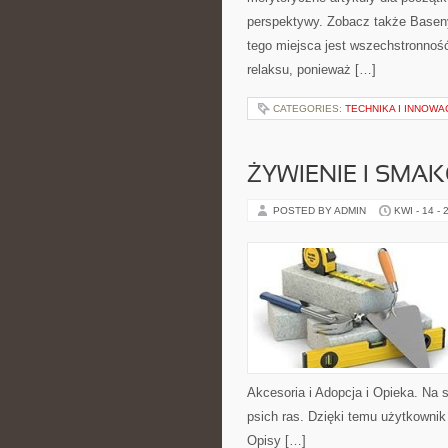
perspektywy. Zobacz także Basen
tego miejsca jest wszechstronność 
relaksu, ponieważ […]
CATEGORIES:
TECHNIKA I INNOWA
ŻYWIENIE I SMAK
POSTED BY ADMIN
KWI - 14 - 
Akcesoria i Adopcja i Opieka. Na 
psich ras. Dzięki temu użytkowni
Opisy […]