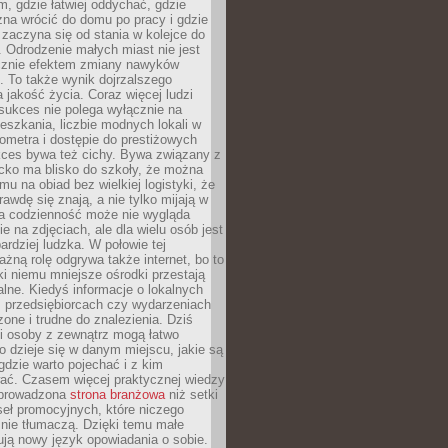
, gdzie łatwiej oddychać, gdzie
na wrócić do domu po pracy i gdzie
zaczyna się od stania w kolejce do
 Odrodzenie małych miast nie jest
cznie efektem zmiany nawyków
 To także wynik dojrzalszego
a jakość życia. Coraz więcej ludzi
sukces nie polega wyłącznie na
eszkania, liczbie modnych lokali w
lometra i dostępie do prestiżowych
kces bywa też cichy. Bywa związany z
cko ma blisko do szkoły, że można
mu na obiad bez wielkiej logistyki, że
rawdę się znają, a nie tylko mijają w
ka codzienność może nie wygląda
ie na zdjęciach, ale dla wielu osób jest
ardziej ludzka. W połowie tej
żną rolę odgrywa także internet, bo to
ki niemu mniejsze ośrodki przestają
alne. Kiedyś informacje o lokalnych
, przedsiębiorcach czy wydarzeniach
zone i trudne do znalezienia. Dziś
i osoby z zewnątrz mogą łatwo
o dzieje się w danym miejscu, jakie są
gdzie warto pojechać i z kim
ać. Czasem więcej praktycznej wiedzy
 prowadzona
strona branżowa
niż setki
eł promocyjnych, które niczego
nie tłumaczą. Dzięki temu małe
ją nowy język opowiadania o sobie.