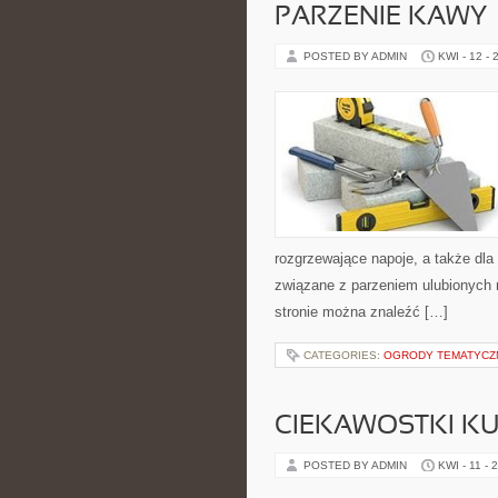
PARZENIE KAWY
POSTED BY ADMIN
KWI - 12 - 
rozgrzewające napoje, a także dla 
związane z parzeniem ulubionych
stronie można znaleźć […]
CATEGORIES:
OGRODY TEMATYCZ
CIEKAWOSTKI K
POSTED BY ADMIN
KWI - 11 - 