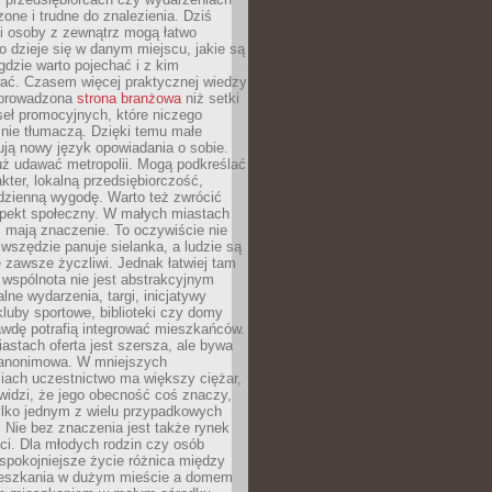
zone i trudne do znalezienia. Dziś
i osoby z zewnątrz mogą łatwo
o dzieje się w danym miejscu, jakie są
gdzie warto pojechać i z kim
ać. Czasem więcej praktycznej wiedzy
 prowadzona
strona branżowa
niż setki
eł promocyjnych, które niczego
nie tłumaczą. Dzięki temu małe
ją nowy język opowiadania o sobie.
uż udawać metropolii. Mogą podkreślać
kter, lokalną przedsiębiorczość,
odzienną wygodę. Warto też zwrócić
pekt społeczny. W małych miastach
ż mają znaczenie. To oczywiście nie
wszędzie panuje sielanka, a ludzie są
 zawsze życzliwi. Jednak łatwiej tam
 wspólnota nie jest abstrakcyjnym
lne wydarzenia, targi, inicjatywy
kluby sportowe, biblioteki czy domy
awdę potrafią integrować mieszkańców.
stach oferta jest szersza, ale bywa
j anonimowa. W mniejszych
iach uczestnictwo ma większy ciężar,
widzi, że jego obecność coś znaczy,
tylko jednym z wielu przypadkowych
 Nie bez znaczenia jest także rynek
ci. Dla młodych rodzin czy osób
spokojniejsze życie różnica między
eszkania w dużym mieście a domem