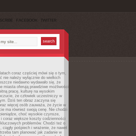
SCRIBE
FACEBOOK
TWITTER
latach coraz częściej mówi się o tym,
ć nie należy wyłącznie do wielkich
Jeszcze niedawno wydawało się, że
e miasta oferują prawdziwe możliwości
itną pracę, kulturę na wysokim
oczucie, że człowiek uczestniczy w
m. Dziś ten obraz zaczyna się
oraz więcej osób zauważa, że życie w
ie ma również swoją cenę. Nie chodzi
pieniądze, choć wysokie czynsze,
i i coraz większe koszty codzienności
 kluczowych problemów. Chodzi też o
, ciągły pośpiech i wrażenie, że nawet
trzeba tam planować jak zadanie w