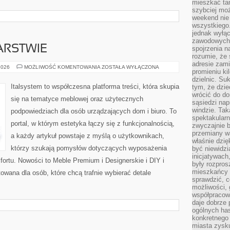
mieszkać tam
szybciej moż
weekend nie 
wszystkiego.
jednak wyłą
zawodowych.
ARSTWIE
spojrzenia n
rozumie, że 
adresie zami
TRENDY
2026
MOŻLIWOŚĆ KOMENTOWANIA
ZOSTAŁA WYŁĄCZONA
promieniu ki
W
MEBLARSTWIE
dzielnic. Su
Italsystem to współczesna platforma treści, która skupia
tym, że dzie
wrócić do do
się na tematyce meblowej oraz użytecznych
sąsiedzi nap
windzie. Ta
podpowiedziach dla osób urządzających dom i biuro. To
spektakularn
portal, w którym estetyka łączy się z funkcjonalnością,
zwyczajnie b
przemiany wa
a każdy artykuł powstaje z myślą o użytkownikach,
właśnie dzię
którzy szukają pomysłów dotyczących wyposażenia
być niewidzi
inicjatywach
ortu. Nowości to Meble Premium i Designerskie i DIY i
były rozpros
mieszkańcy 
owana dla osób, które chcą trafnie wybierać detale
sprawdzić, c
możliwości, 
współpracow
daje dobrze
ogólnych has
konkretnego 
miasta zysku