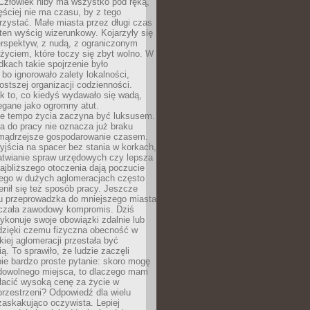
 Człowiek niby ma wszystko pod ręką,
ęściej nie ma czasu, by z tego
zystać. Małe miasta przez długi czas
ten wyścig wizerunkowy. Kojarzyły się
erspektyw, z nudą, z ograniczonym
życiem, które toczy się zbyt wolno. W
dkach takie spojrzenie było
bo ignorowało zalety lokalności,
rostszej organizacji codzienności.
ak to, co kiedyś wydawało się wadą,
egane jako ogromny atut.
ze tempo życia zaczyna być luksusem.
a do pracy nie oznacza już braku
e mądrzejsze gospodarowanie czasem.
jścia na spacer bez stania w korkach,
atwianie spraw urzędowych czy lepsza
jbliższego otoczenia dają poczucie
órego w dużych aglomeracjach często
enił się też sposób pracy. Jeszcze
mu przeprowadzka do mniejszego miasta
czała zawodowy kompromis. Dziś
ykonuje swoje obowiązki zdalnie lub
dzięki czemu fizyczna obecność w
kiej aglomeracji przestała być
ą. To sprawiło, że ludzie zaczęli
ie bardzo proste pytanie: skoro mogę
dowolnego miejsca, to dlaczego mam
łacić wysoką cenę za życie w
przestrzeni? Odpowiedź dla wielu
zaskakująco oczywista. Lepiej