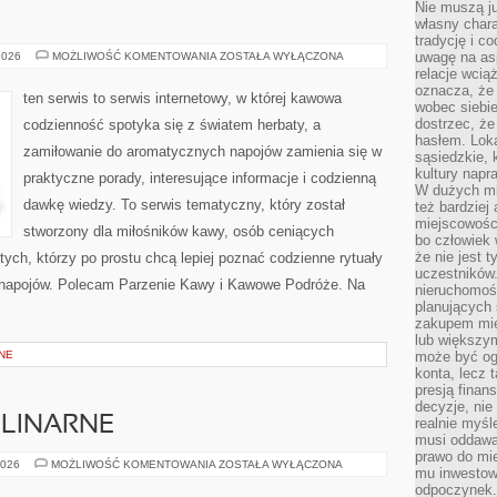
Nie muszą j
własny chara
tradycję i c
PARZENIE
uwagę na as
2026
MOŻLIWOŚĆ KOMENTOWANIA
ZOSTAŁA WYŁĄCZONA
KAWY
relacje wcią
oznacza, że 
ten serwis to serwis internetowy, w której kawowa
wobec siebie
dostrzec, że
codzienność spotyka się z światem herbaty, a
hasłem. Loka
zamiłowanie do aromatycznych napojów zamienia się w
sąsiedzkie, 
kultury napr
praktyczne porady, interesujące informacje i codzienną
W dużych mia
dawkę wiedzy. To serwis tematyczny, który został
też bardzie
miejscowośc
stworzony dla miłośników kawy, osób ceniących
bo człowiek 
że nie jest 
tych, którzy po prostu chcą lepiej poznać codzienne rytuały
uczestników.
 napojów. Polecam Parzenie Kawy i Kawowe Podróże. Na
nieruchomoś
planujących 
zakupem mi
lub większy
NE
może być og
konta, lecz 
presją fina
decyzje, nie
ULINARNE
realnie myśl
musi oddawa
prawo do mie
CIEKAWOSTKI
2026
MOŻLIWOŚĆ KOMENTOWANIA
ZOSTAŁA WYŁĄCZONA
mu inwestowa
KULINARNE
odpoczynek.