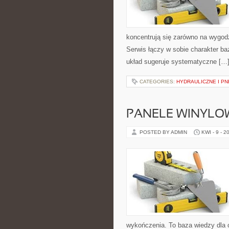
koncentrują się zarówno na wygod
Serwis łączy w sobie charakter b
układ sugeruje systematyczne […
CATEGORIES:
HYDRAULICZNE I P
PANELE WINYLO
POSTED BY ADMIN
KWI - 9 - 2
wykończenia. To baza wiedzy dla 