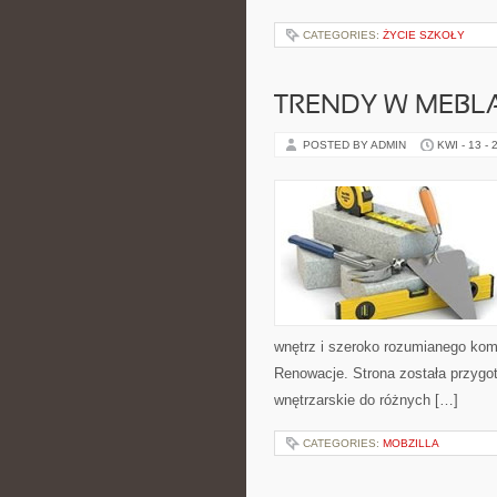
CATEGORIES:
ŻYCIE SZKOŁY
TRENDY W MEBL
POSTED BY ADMIN
KWI - 13 - 
wnętrz i szeroko rozumianego komf
Renowacje. Strona została przygot
wnętrzarskie do różnych […]
CATEGORIES:
MOBZILLA