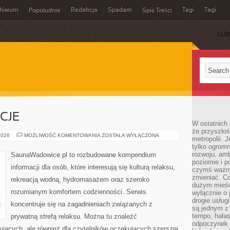
chiwum
Redakcja
Spadam
Tagi
Tagi
Popołudnie
Spis Treści
SUB
CJE
W ostatnich 
że przyszłoś
RYTUAŁY
2026
MOŻLIWOŚĆ KOMENTOWANIA
ZOSTAŁA WYŁĄCZONA
metropolii. 
I
tylko ogromn
TRADYCJE
rozwoju, amb
SaunaWadowice.pl to rozbudowane kompendium
poziomie i p
informacji dla osób, które interesują się kulturą relaksu,
czymś ważny
zmieniać. C
rekreacją wodną, hydromasażem oraz szeroko
dużym mieśc
rozumianym komfortem codzienności. Serwis
wyłącznie o 
drogie usług
koncentruje się na zagadnieniach związanych z
są jednym z
tempo, hałas
prywatną strefą relaksu. Można tu znaleźć
odpoczynek 
ujących, ale również dla czytelników oczekujących szerszej