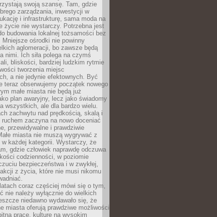
rzystają swoją szansę. Tam, gdzie
brego zarządzania, inwestycji w
dukację i infrastrukturę, sama moda na
e życie nie wystarczy. Potrzebna jest
do budowania lokalnej tożsamości bez
 Mniejsze ośrodki nie powinny
lkich aglomeracji, bo zawsze będą
a nimi. Ich siła polega na czymś
li, bliskości, bardziej ludzkim rytmie
iwości tworzenia miejsc
ch, a nie jedynie efektownych. Być
e teraz obserwujemy początek nowego
rym małe miasta nie będą już
ako plan awaryjny, lecz jako świadomy
la wszystkich, ale dla bardzo wielu.
ach zachwytu nad prędkością, skalą i
 ruchem zaczyna na nowo doceniać
lne, przewidywalne i prawdziwie
Małe miasta nie muszą wygrywać z
 w każdej kategorii. Wystarczy, że
am, gdzie człowiek naprawdę odczuwa
akości codzienności, w poziomie
czuciu bezpieczeństwa i w zwykłej,
fakcji z życia, które nie musi nikomu
wadniać.
latach coraz częściej mówi się o tym,
ć nie należy wyłącznie do wielkich
Jeszcze niedawno wydawało się, że
e miasta oferują prawdziwe możliwości
itną pracę, kulturę na wysokim