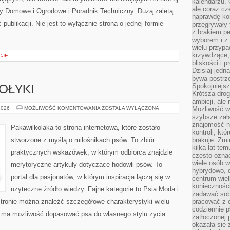
kalendarzu.
ale coraz cz
y Domowe i Ogrodowe i Poradnik Techniczny. Dużą zaletą
naprawdę kor
publikacji. Nie jest to wyłącznie strona o jednej formie
przegrywały 
z brakiem p
wyborem i z 
wielu przypa
krzywdzące, 
CJE
bliskości i p
Dzisiaj jedn
bywa postrz
Spokojniejs
OŁYKI
Krótsza drog
ambicji, al
ŻYWIENIE
2026
MOŻLIWOŚĆ KOMENTOWANIA
ZOSTAŁA WYŁĄCZONA
Możliwość wy
I
szybsze zał
SMAKOŁYKI
znajomość na
Pakawilkolaka to strona internetowa, które zostało
kontroli, kt
stworzone z myślą o miłośnikach psów. To zbiór
brakuje. Zmi
kilka lat te
praktycznych wskazówek, w którym odbiorca znajdzie
często ozna
wiele osób w
merytoryczne artykuły dotyczące hodowli psów. To
hybrydowo, 
portal dla pasjonatów, w którym inspiracja łączą się w
centrum wiel
konieczności
użyteczne źródło wiedzy. Fajne kategorie to Psia Moda i
zadawać sob
stronie można znaleźć szczegółowe charakterystyki wielu
pracować z 
codziennie p
k ma możliwość dopasować psa do własnego stylu życia.
zatłoczonej 
okazała się 