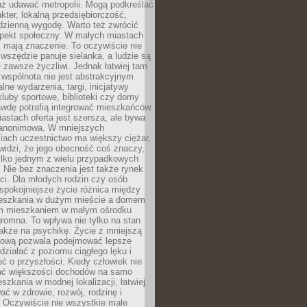
uż udawać metropolii. Mogą podkreślać
kter, lokalną przedsiębiorczość,
odzienną wygodę. Warto też zwrócić
pekt społeczny. W małych miastach
ż mają znaczenie. To oczywiście nie
wszędzie panuje sielanka, a ludzie są
 zawsze życzliwi. Jednak łatwiej tam
 wspólnota nie jest abstrakcyjnym
lne wydarzenia, targi, inicjatywy
kluby sportowe, biblioteki czy domy
awdę potrafią integrować mieszkańców.
stach oferta jest szersza, ale bywa
j anonimowa. W mniejszych
iach uczestnictwo ma większy ciężar,
widzi, że jego obecność coś znaczy,
tylko jednym z wielu przypadkowych
 Nie bez znaczenia jest także rynek
ci. Dla młodych rodzin czy osób
spokojniejsze życie różnica między
eszkania w dużym mieście a domem
m mieszkaniem w małym ośrodku
romna. To wpływa nie tylko na stan
także na psychikę. Życie z mniejszą
nsową pozwala podejmować lepsze
 działać z poziomu ciągłego lęku i
eć o przyszłości. Kiedy człowiek nie
ć większości dochodów na samo
szkania w modnej lokalizacji, łatwiej
ć w zdrowie, rozwój, rodzinę i
 Oczywiście nie wszystkie małe