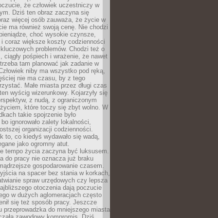
oczucie, że człowiek uczestniczy w
m. Dziś ten obraz zaczyna się
oraz więcej osób zauważa, że życie w
ie ma również swoją cenę. Nie chodzi
pieniądze, choć wysokie czynsze,
i i coraz większe koszty codzienności
 kluczowych problemów. Chodzi też o
, ciągły pośpiech i wrażenie, że nawet
trzeba tam planować jak zadanie w
 Człowiek niby ma wszystko pod ręką,
ęściej nie ma czasu, by z tego
zystać. Małe miasta przez długi czas
ten wyścig wizerunkowy. Kojarzyły się
erspektyw, z nudą, z ograniczonym
życiem, które toczy się zbyt wolno. W
dkach takie spojrzenie było
bo ignorowało zalety lokalności,
rostszej organizacji codzienności.
ak to, co kiedyś wydawało się wadą,
egane jako ogromny atut.
ze tempo życia zaczyna być luksusem.
a do pracy nie oznacza już braku
e mądrzejsze gospodarowanie czasem.
jścia na spacer bez stania w korkach,
atwianie spraw urzędowych czy lepsza
jbliższego otoczenia dają poczucie
órego w dużych aglomeracjach często
enił się też sposób pracy. Jeszcze
mu przeprowadzka do mniejszego miasta
czała zawodowy kompromis. Dziś