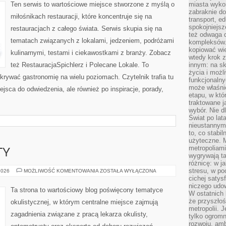
Ten serwis to wartościowe miejsce stworzone z myślą o
miasta wyko
zabraknie do
miłośnikach restauracji, które koncentruje się na
transport, e
spokojniejsz
restauracjach z całego świata. Serwis skupia się na
też odwaga 
tematach związanych z lokalami, jedzeniem, podróżami
kompleksów.
kopiować wie
kulinarnymi, testami i ciekawostkami z branży. Zobacz
wtedy krok z
też RestauracjaSpichlerz i Polecane Lokale. To
innym: na ska
życia i możl
dkrywać gastronomię na wielu poziomach. Czytelnik trafia tu
funkcjonalny
może właśni
ejsca do odwiedzenia, ale również po inspiracje, porady,
etapu, w któ
traktowane j
wybór. Nie d
Świat po lat
nieustannym
to, co stabi
użyteczne. 
metropoliami
TY
wygrywają t
różnicę: w j
stresu, w po
PORADY
2026
MOŻLIWOŚĆ KOMENTOWANIA
ZOSTAŁA WYŁĄCZONA
OKULISTY
cichej satys
niczego udo
Ta strona to wartościowy blog poświęcony tematyce
W ostatnich 
że przyszłoś
okulistycznej, w którym centralne miejsce zajmują
metropolii. 
zagadnienia związane z pracą lekarza okulisty,
tylko ogromn
rozwoju, amb