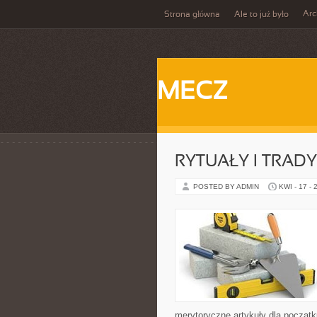
Ar
Strona główna
Ale to już było
MECZ
RYTUAŁY I TRADY
POSTED BY ADMIN
KWI - 17 - 
merytoryczne artykuły dla początk