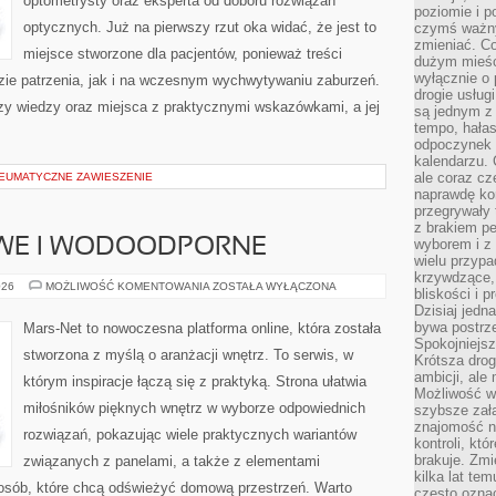
optometrysty oraz eksperta od doboru rozwiązań
poziomie i p
optycznych. Już na pierwszy rzut oka widać, że jest to
czymś ważny
zmieniać. C
miejsce stworzone dla pacjentów, ponieważ treści
dużym mieśc
wyłącznie o 
zie patrzenia, jak i na wczesnym wychwytywaniu zaburzeń.
drogie usług
azy wiedzy oraz miejsca z praktycznymi wskazówkami, a jej
są jednym z
tempo, hałas
]
odpoczynek 
kalendarzu.
ale coraz cz
NEUMATYCZNE ZAWIESZENIE
naprawdę kor
przegrywały 
z brakiem p
WE I WODOODPORNE
wyborem i z 
wielu przypa
krzywdzące, 
PANELE
026
MOŻLIWOŚĆ KOMENTOWANIA
ZOSTAŁA WYŁĄCZONA
bliskości i p
WINYLOWE
Dzisiaj jedn
I
WODOODPORNE
bywa postrz
Mars-Net to nowoczesna platforma online, która została
Spokojniejs
stworzona z myślą o aranżacji wnętrz. To serwis, w
Krótsza drog
ambicji, al
którym inspiracje łączą się z praktyką. Strona ułatwia
Możliwość wy
miłośników pięknych wnętrz w wyborze odpowiednich
szybsze zał
znajomość na
rozwiązań, pokazując wiele praktycznych wariantów
kontroli, kt
brakuje. Zmi
związanych z panelami, a także z elementami
kilka lat te
osób, które chcą odświeżyć domową przestrzeń. Warto
często ozna