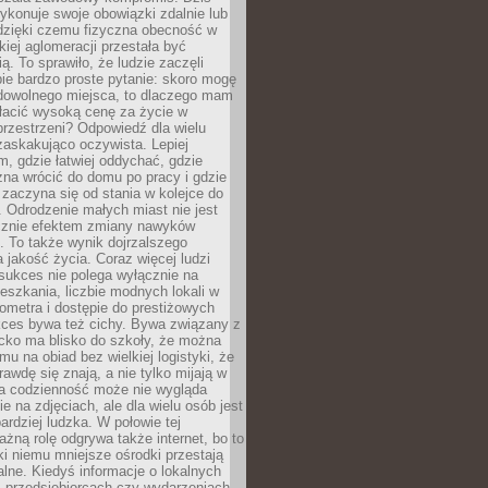
ykonuje swoje obowiązki zdalnie lub
dzięki czemu fizyczna obecność w
kiej aglomeracji przestała być
ą. To sprawiło, że ludzie zaczęli
ie bardzo proste pytanie: skoro mogę
dowolnego miejsca, to dlaczego mam
łacić wysoką cenę za życie w
przestrzeni? Odpowiedź dla wielu
zaskakująco oczywista. Lepiej
, gdzie łatwiej oddychać, gdzie
na wrócić do domu po pracy i gdzie
zaczyna się od stania w kolejce do
 Odrodzenie małych miast nie jest
cznie efektem zmiany nawyków
 To także wynik dojrzalszego
a jakość życia. Coraz więcej ludzi
sukces nie polega wyłącznie na
eszkania, liczbie modnych lokali w
lometra i dostępie do prestiżowych
kces bywa też cichy. Bywa związany z
cko ma blisko do szkoły, że można
mu na obiad bez wielkiej logistyki, że
rawdę się znają, a nie tylko mijają w
ka codzienność może nie wygląda
ie na zdjęciach, ale dla wielu osób jest
ardziej ludzka. W połowie tej
żną rolę odgrywa także internet, bo to
ki niemu mniejsze ośrodki przestają
alne. Kiedyś informacje o lokalnych
, przedsiębiorcach czy wydarzeniach