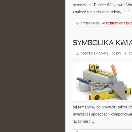
przeczytać: Panele Winylowe i Wod
znaleźć rozbudowane teksty, […]
CATEGORIES:
HARCERSTWO A DU
SYMBOLIKA KWI
POSTED BY ADMIN
KWI - 8 - 2
tej tematyce, bo prowadzi także d
trwałości i sposobach komponowani
łączy się […]