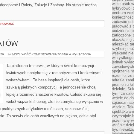
wiele osób w
oodporne i Rolety, Żaluzje i Zasłony. Na stronie można
hybrydowo, 
centrum wiel
konieczności
zadawać sob
CHOWOŚĆ
pracować z 
codziennie p
zatłoczonej 
okazała się 
ATÓW
mieszkać tam
szybciej moż
weekend nie 
SYMBOLIKA
026
MOŻLIWOŚĆ KOMENTOWANIA
ZOSTAŁA WYŁĄCZONA
wszystkiego.
KWIATÓW
jednak wyłą
Ta platforma to serwis, w którym świat kompozycji
zawodowych.
spojrzenia n
kwiatowych spotyka się z romantyzmem i konkretnymi
rozumie, że 
wskazówkami. To baza inspiracji dla osób, które
adresie zami
promieniu ki
szukają pięknych kompozycji, a jednocześnie chcą
dzielnic. Su
tym, że dzie
lepiej zrozumieć znaczenie kwiatów. Całość skupia się
wrócić do do
wokół wiązanki ślubnej, ale nie zamyka się wyłącznie w
sąsiedzi nap
windzie. Ta
o praktycznych artykułów o roślinach, sezonowości,
spektakularn
a. To serwis dla osób wrażliwych na piękno, gdzie styl
zwyczajnie b
przemiany wa
właśnie dzię
być niewidzi
inicjatywach