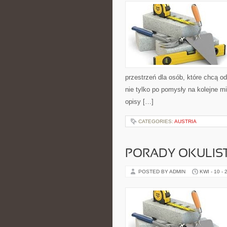
przestrzeń dla osób, które chcą o
nie tylko po pomysły na kolejne mi
opisy […]
CATEGORIES:
AUSTRIA
PORADY OKULIS
POSTED BY ADMIN
KWI - 10 - 