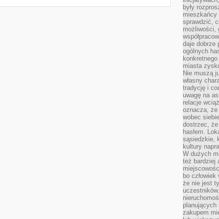
były rozpros
mieszkańcy 
sprawdzić, c
możliwości, 
współpracow
daje dobrze
ogólnych has
konkretnego 
miasta zysku
Nie muszą j
własny chara
tradycję i c
uwagę na as
relacje wcią
oznacza, że 
wobec siebie
dostrzec, że
hasłem. Loka
sąsiedzkie, 
kultury napr
W dużych mia
też bardzie
miejscowośc
bo człowiek 
że nie jest 
uczestników.
nieruchomoś
planujących 
zakupem mi