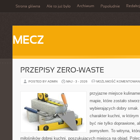
Archiwum
Redakc
Strona główna
Ale to już było
Popołudnie
MECZ
PRZEPISY ZERO-WASTE
POSTED BY ADMIN
MAJ - 3 - 2026
MOŻLIWOŚĆ KOMENTOWAN
przyjazne miejsce kulinarne
mapie, które zostało stwor
wybierających dobry smak. 
charakter kuchni, w którym
być nie tylko doprawione, a
pomysłem. To witryna, któ
miłośników dobrej kuchni, poszukujących miejsca na obiad. Pole