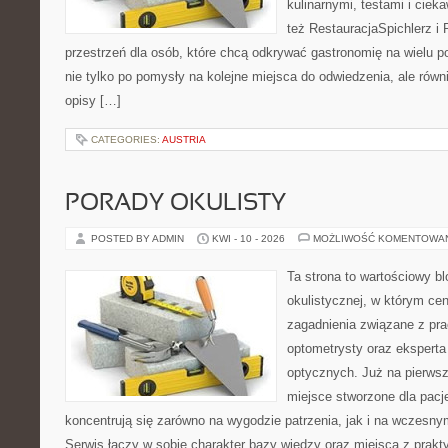
kulinarnymi, testami i cie
też RestauracjaSpichlerz i 
przestrzeń dla osób, które chcą odkrywać gastronomię na wielu po
nie tylko po pomysły na kolejne miejsca do odwiedzenia, ale równi
opisy […]
CATEGORIES:
AUSTRIA
PORADY OKULISTY
POSTED BY ADMIN
KWI - 10 - 2026
MOŻLIWOŚĆ KOMENTOWA
Ta strona to wartościowy b
okulistycznej, w którym cen
zagadnienia związane z prac
optometrysty oraz eksperta
optycznych. Już na pierwszy
miejsce stworzone dla pacj
koncentrują się zarówno na wygodzie patrzenia, jak i na wczes
Serwis łączy w sobie charakter bazy wiedzy oraz miejsca z prak