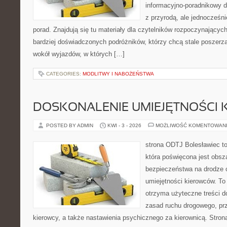
informacyjno-poradnikowy dl
z przyrodą, ale jednocześn
porad. Znajdują się tu materiały dla czytelników rozpoczynającyc
bardziej doświadczonych podróżników, którzy chcą stale poszerza
wokół wyjazdów, w których […]
CATEGORIES:
MODLITWY I NABOŻEŃSTWA
DOSKONALENIE UMIEJĘTNOŚCI 
POSTED BY ADMIN
KWI - 3 - 2026
MOŻLIWOŚĆ KOMENTOWAN
strona ODTJ Bolesławiec to
która poświęcona jest obsz
bezpieczeństwa na drodze 
umiejętności kierowców. To 
otrzyma użyteczne treści do
zasad ruchu drogowego, pr
kierowcy, a także nastawienia psychicznego za kierownicą. Stron