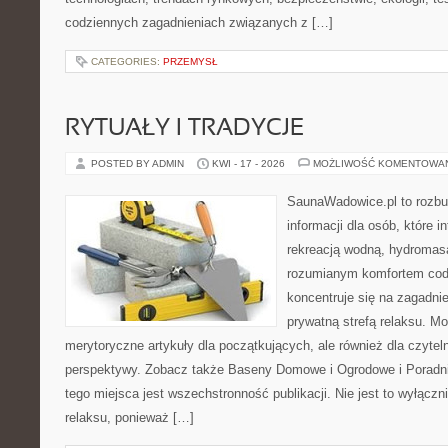
codziennych zagadnieniach związanych z […]
CATEGORIES:
PRZEMYSŁ
RYTUAŁY I TRADYCJE
POSTED BY ADMIN
KWI - 17 - 2026
MOŻLIWOŚĆ KOMENTOWA
SaunaWadowice.pl to roz
informacji dla osób, które in
rekreacją wodną, hydromas
rozumianym komfortem codz
koncentruje się na zagadni
prywatną strefą relaksu. M
merytoryczne artykuły dla początkujących, ale również dla czyte
perspektywy. Zobacz także Baseny Domowe i Ogrodowe i Poradni
tego miejsca jest wszechstronność publikacji. Nie jest to wyłączni
relaksu, ponieważ […]