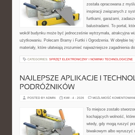
została opracowana z myśl
inspiracji związanych z sy
furtkami, garażami, zadasz
balustradami. To portal, kt
wokół budynku może być jednocześnie wytrzymała, atrakcyjna wi
użytkowaniu. Polecam Bramy i Furtki i Ogrodzenia. W obrębie tej 
materiały, które ułatwiają zrozumieć najważniejsze zagadnienia d
CATEGORIES:
SPRZĘT ELEKTRONICZNY I NOWINKI TECHNOLOGICZNE
NAJLEPSZE APLIKACJE I TECHNO
PODRÓŻNIKÓW
POSTED BY ADMIN
KWI - 4 - 2026
MOŻLIWOŚĆ KOMENTOWAN
To miejsce zostało stworz
kochających wolność, które 
wtedy, gdy mogą ruszyć pr
biwakowym albo wyruszyć w