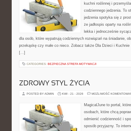
kuchni roślinnej i przemyśl
codziennego jedzenia. To s
jedzenia spotyka się z pros
że jadłospis oparty na roś
lekka i jednocześnie sycą
dla osób, które wypatrują codziennych rozwiązań na śniadanie, ob
przekąskę czy małe co nieco. Zobacz także Dla Dzieci i Kuchnie 
[…]
CATEGORIES:
BEZPIECZNA STREFA MOTYWACJI
ZDROWY STYL ŻYCIA
POSTED BY ADMIN
KWI - 21 - 2026
MOŻLIWOŚĆ KOMENTOWA
MagicalJune to portal, któr
osobach, które chcą popra
odmienić codzienność i spo
sposób przyjazny. To inter