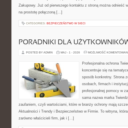
Zakupowy. Już od pierwszego kontaktu z stroną można odnieść wr
na prostotę połączoną […]
CATEGORIES:
BEZPIECZEŃSTWO W SIECI
PORADNIKI DLA UŻYTKOWNIKÓ
POSTED BY ADMIN
MAJ - 1 - 2026
MOŻLIWOŚĆ KOMENTOWAN
Profesjonalna ochrona Twier
koncentruje się na tematyc
sposób konkretny. Strona z
osobach, firmach i instytuc
profesjonalnej pomocy w za
sama nazwa marka Twierdz
zaufaniem, czyli wartościami, które w branży ochrony mają szcz
Aktualności i Trendy i Bezpieczeństwo w Firmie. To witryna, któ
zarówno właścicieli firm, jak i […]