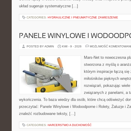
układ sugeruje systematyczne […]
CATEGORIES:
HYDRAULICZNE I PNEUMATYCZNE ZAWIESZENIE
PANELE WINYLOWE I WODOODP
POSTED BY ADMIN
KWI - 9 - 2026
MOŻLIWOŚĆ KOMENTOWAN
Mars-Net to nowoczesna pla
stworzona z myślą o aranżac
którym inspiracje łączą się 
miłośników pięknych wnętr
rozwiązań, pokazując wiele
związanych z panelami, a 
wykończenia. To baza wiedzy dla osób, które chcą odświeżyć do
przeczytać: Panele Winylowe i Wodoodporne i Rolety, Żaluzje i Z
znaleźć rozbudowane teksty, […]
CATEGORIES:
HARCERSTWO A DUCHOWOŚĆ