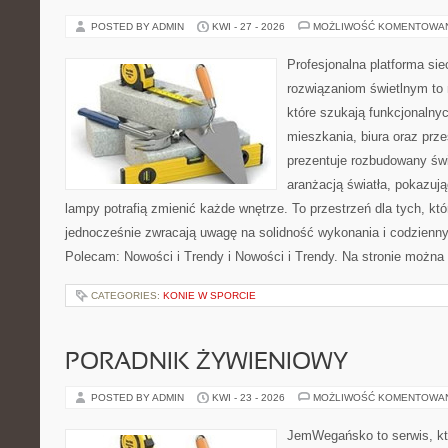
POSTED BY ADMIN
KWI - 27 - 2026
MOŻLIWOŚĆ KOMENTOWA
Profesjonalna platforma si
rozwiązaniom świetlnym to 
które szukają funkcjonalnyc
mieszkania, biura oraz prz
prezentuje rozbudowany św
aranżacją światła, pokazuj
lampy potrafią zmienić każde wnętrze. To przestrzeń dla tych, któ
jednocześnie zwracają uwagę na solidność wykonania i codzienny
Polecam: Nowości i Trendy i Nowości i Trendy. Na stronie można
CATEGORIES:
KONIE W SPORCIE
PORADNIK ŻYWIENIOWY
POSTED BY ADMIN
KWI - 23 - 2026
MOŻLIWOŚĆ KOMENTOWA
JemWegańsko to serwis, któ