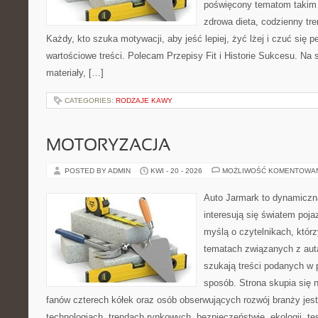
poświęcony tematom takim 
zdrowa dieta, codzienny tre
Każdy, kto szuka motywacji, aby jeść lepiej, żyć lżej i czuć się pe
wartościowe treści. Polecam Przepisy Fit i Historie Sukcesu. Na 
materiały, […]
CATEGORIES:
RODZAJE KAWY
MOTORYZACJA
POSTED BY ADMIN
KWI - 20 - 2026
MOŻLIWOŚĆ KOMENTOWA
Auto Jarmark to dynamiczna
interesują się światem poj
myślą o czytelnikach, któr
tematach związanych z aut
szukają treści podanych w 
sposób. Strona skupia się 
fanów czterech kółek oraz osób obserwujących rozwój branży je
technologiach, trendach rynkowych, bezpieczeństwie, ekologii, t