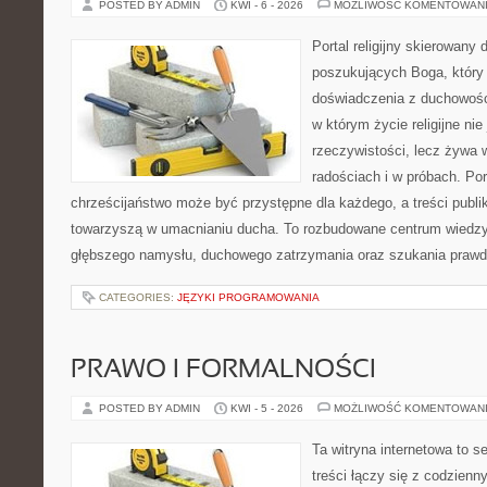
POSTED BY ADMIN
KWI - 6 - 2026
MOŻLIWOŚĆ KOMENTOWAN
Portal religijny skierowany 
poszukujących Boga, który
doświadczenia z duchowości
w którym życie religijne ni
rzeczywistości, lecz żywa 
radościach i w próbach. Por
chrześcijaństwo może być przystępne dla każdego, a treści publi
towarzyszą w umacnianiu ducha. To rozbudowane centrum wiedzy,
głębszego namysłu, duchowego zatrzymania oraz szukania prawd
CATEGORIES:
JĘZYKI PROGRAMOWANIA
PRAWO I FORMALNOŚCI
POSTED BY ADMIN
KWI - 5 - 2026
MOŻLIWOŚĆ KOMENTOWAN
Ta witryna internetowa to s
treści łączy się z codzien