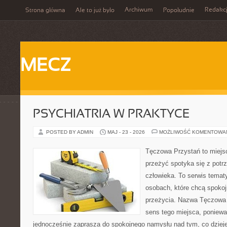
Archiwum
Redakc
Strona główna
Ale to już było
Popołudnie
MECZ
PSYCHIATRIA W PRAKTYCE
POSTED BY ADMIN
MAJ - 23 - 2026
MOŻLIWOŚĆ KOMENTOWA
Tęczowa Przystań to miejsc
przeżyć spotyka się z pot
człowieka. To serwis temat
osobach, które chcą spokoj
przeżycia. Nazwa Tęczowa 
sens tego miejsca, ponieważ
jednocześnie zaprasza do spokojnego namysłu nad tym, co dziej