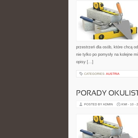
przestrzeń dla osób, które chcą o
nie tylko po pomysły na kolejne mi
opisy […]
CATEGORIES:
AUSTRIA
PORADY OKULIS
POSTED BY ADMIN
KWI - 10 - 