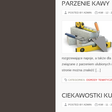
PARZENIE KAWY
POSTED BY ADMIN
KWI - 12 - 
rozgrzewające napoje, a także dla 
związane z parzeniem ulubionych
stronie można znaleźć […]
CATEGORIES:
OGRODY TEMATYCZ
CIEKAWOSTKI K
POSTED BY ADMIN
KWI - 11 - 