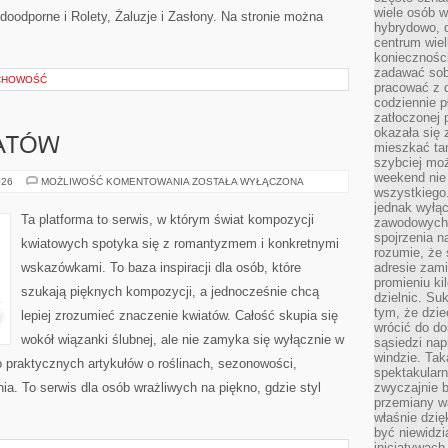
wiele osób w
oodporne i Rolety, Żaluzje i Zasłony. Na stronie można
hybrydowo, 
centrum wiel
konieczności
zadawać sob
CHOWOŚĆ
pracować z 
codziennie p
zatłoczonej 
okazała się 
ATÓW
mieszkać tam
szybciej moż
weekend nie 
SYMBOLIKA
026
MOŻLIWOŚĆ KOMENTOWANIA
ZOSTAŁA WYŁĄCZONA
wszystkiego.
KWIATÓW
jednak wyłą
Ta platforma to serwis, w którym świat kompozycji
zawodowych.
spojrzenia n
kwiatowych spotyka się z romantyzmem i konkretnymi
rozumie, że 
wskazówkami. To baza inspiracji dla osób, które
adresie zami
promieniu ki
szukają pięknych kompozycji, a jednocześnie chcą
dzielnic. Su
tym, że dzie
lepiej zrozumieć znaczenie kwiatów. Całość skupia się
wrócić do do
wokół wiązanki ślubnej, ale nie zamyka się wyłącznie w
sąsiedzi nap
windzie. Ta
o praktycznych artykułów o roślinach, sezonowości,
spektakularn
a. To serwis dla osób wrażliwych na piękno, gdzie styl
zwyczajnie b
przemiany wa
właśnie dzię
być niewidzi
inicjatywach