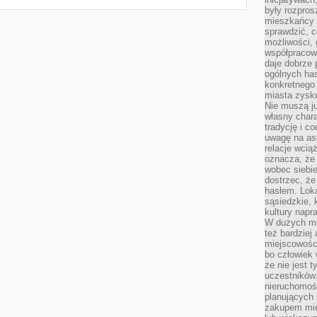
były rozpros
mieszkańcy 
sprawdzić, c
możliwości, 
współpracow
daje dobrze
ogólnych has
konkretnego 
miasta zysku
Nie muszą j
własny chara
tradycję i c
uwagę na as
relacje wcią
oznacza, że 
wobec siebie
dostrzec, że
hasłem. Loka
sąsiedzkie, 
kultury napr
W dużych mia
też bardzie
miejscowośc
bo człowiek 
że nie jest 
uczestników.
nieruchomoś
planujących 
zakupem mi