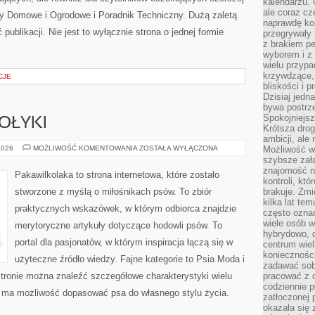
kalendarzu.
ale coraz cz
y Domowe i Ogrodowe i Poradnik Techniczny. Dużą zaletą
naprawdę kor
publikacji. Nie jest to wyłącznie strona o jednej formie
przegrywały 
z brakiem p
wyborem i z 
wielu przypa
krzywdzące, 
CJE
bliskości i p
Dzisiaj jedn
bywa postrz
Spokojniejs
OŁYKI
Krótsza drog
ambicji, al
ŻYWIENIE
2026
MOŻLIWOŚĆ KOMENTOWANIA
ZOSTAŁA WYŁĄCZONA
Możliwość wy
I
szybsze zał
SMAKOŁYKI
znajomość na
Pakawilkolaka to strona internetowa, które zostało
kontroli, kt
stworzone z myślą o miłośnikach psów. To zbiór
brakuje. Zmi
kilka lat te
praktycznych wskazówek, w którym odbiorca znajdzie
często ozna
wiele osób w
merytoryczne artykuły dotyczące hodowli psów. To
hybrydowo, 
portal dla pasjonatów, w którym inspiracja łączą się w
centrum wiel
konieczności
użyteczne źródło wiedzy. Fajne kategorie to Psia Moda i
zadawać sob
stronie można znaleźć szczegółowe charakterystyki wielu
pracować z 
codziennie p
k ma możliwość dopasować psa do własnego stylu życia.
zatłoczonej 
okazała się 