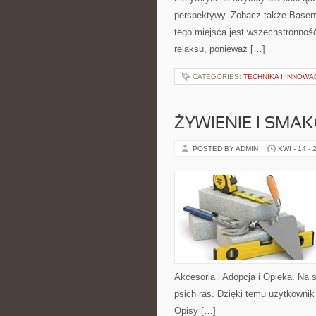
perspektywy. Zobacz także Basen
tego miejsca jest wszechstronność 
relaksu, ponieważ […]
CATEGORIES:
TECHNIKA I INNOWA
ŻYWIENIE I SMAK
POSTED BY ADMIN
KWI - 14 - 
Akcesoria i Adopcja i Opieka. Na 
psich ras. Dzięki temu użytkowni
Opisy […]