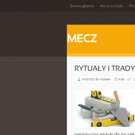
Ar
Strona główna
Ale to już było
MECZ
RYTUAŁY I TRADY
POSTED BY ADMIN
KWI - 17 - 
merytoryczne artykuły dla początk