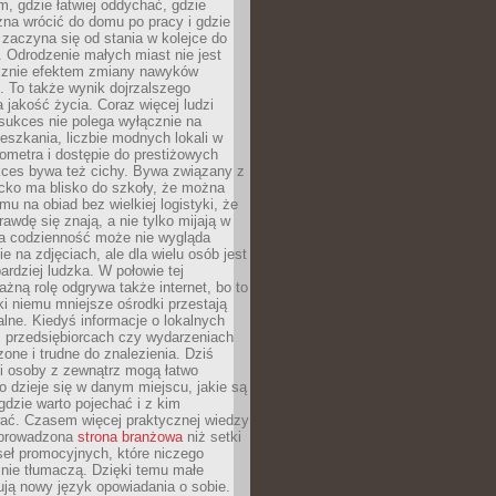
, gdzie łatwiej oddychać, gdzie
na wrócić do domu po pracy i gdzie
zaczyna się od stania w kolejce do
 Odrodzenie małych miast nie jest
cznie efektem zmiany nawyków
 To także wynik dojrzalszego
a jakość życia. Coraz więcej ludzi
sukces nie polega wyłącznie na
eszkania, liczbie modnych lokali w
lometra i dostępie do prestiżowych
kces bywa też cichy. Bywa związany z
cko ma blisko do szkoły, że można
mu na obiad bez wielkiej logistyki, że
rawdę się znają, a nie tylko mijają w
ka codzienność może nie wygląda
ie na zdjęciach, ale dla wielu osób jest
ardziej ludzka. W połowie tej
żną rolę odgrywa także internet, bo to
ki niemu mniejsze ośrodki przestają
alne. Kiedyś informacje o lokalnych
, przedsiębiorcach czy wydarzeniach
zone i trudne do znalezienia. Dziś
i osoby z zewnątrz mogą łatwo
o dzieje się w danym miejscu, jakie są
gdzie warto pojechać i z kim
ać. Czasem więcej praktycznej wiedzy
 prowadzona
strona branżowa
niż setki
eł promocyjnych, które niczego
nie tłumaczą. Dzięki temu małe
ją nowy język opowiadania o sobie.