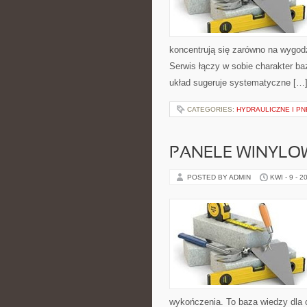
koncentrują się zarówno na wygod
Serwis łączy w sobie charakter b
układ sugeruje systematyczne […
CATEGORIES:
HYDRAULICZNE I P
PANELE WINYLO
POSTED BY ADMIN
KWI - 9 - 2
wykończenia. To baza wiedzy dla 