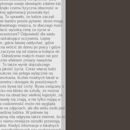
ykonuje swoje obowiązki zdalnie lub
dzięki czemu fizyczna obecność w
kiej aglomeracji przestała być
ą. To sprawiło, że ludzie zaczęli
ie bardzo proste pytanie: skoro mogę
dowolnego miejsca, to dlaczego mam
łacić wysoką cenę za życie w
przestrzeni? Odpowiedź dla wielu
zaskakująco oczywista. Lepiej
, gdzie łatwiej oddychać, gdzie
na wrócić do domu po pracy i gdzie
zaczyna się od stania w kolejce do
 Odrodzenie małych miast nie jest
cznie efektem zmiany nawyków
 To także wynik dojrzalszego
a jakość życia. Coraz więcej ludzi
sukces nie polega wyłącznie na
eszkania, liczbie modnych lokali w
lometra i dostępie do prestiżowych
kces bywa też cichy. Bywa związany z
cko ma blisko do szkoły, że można
mu na obiad bez wielkiej logistyki, że
rawdę się znają, a nie tylko mijają w
ka codzienność może nie wygląda
ie na zdjęciach, ale dla wielu osób jest
ardziej ludzka. W połowie tej
żną rolę odgrywa także internet, bo to
ki niemu mniejsze ośrodki przestają
alne. Kiedyś informacje o lokalnych
, przedsiębiorcach czy wydarzeniach