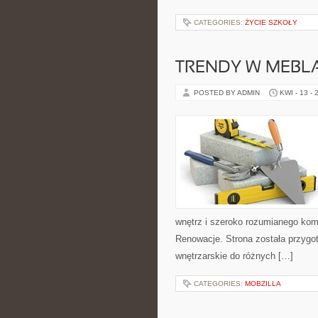
CATEGORIES:
ŻYCIE SZKOŁY
TRENDY W MEBL
POSTED BY ADMIN
KWI - 13 - 
wnętrz i szeroko rozumianego komf
Renowacje. Strona została przygot
wnętrzarskie do różnych […]
CATEGORIES:
MOBZILLA