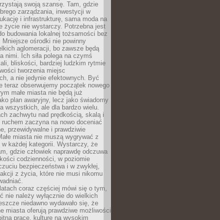
rzystają swoją szansę. Tam, gdzie
brego zarządzania, inwestycji w
dukację i infrastrukturę, sama moda na
e życie nie wystarczy. Potrzebna jest
do budowania lokalnej tożsamości bez
 Mniejsze ośrodki nie powinny
lkich aglomeracji, bo zawsze będą
a nimi. Ich siła polega na czymś
li, bliskości, bardziej ludzkim rytmie
iwości tworzenia miejsc
ch, a nie jedynie efektownych. Być
e teraz obserwujemy początek nowego
rym małe miasta nie będą już
ako plan awaryjny, lecz jako świadomy
la wszystkich, ale dla bardzo wielu.
ach zachwytu nad prędkością, skalą i
 ruchem zaczyna na nowo doceniać
lne, przewidywalne i prawdziwie
Małe miasta nie muszą wygrywać z
 w każdej kategorii. Wystarczy, że
am, gdzie człowiek naprawdę odczuwa
akości codzienności, w poziomie
czuciu bezpieczeństwa i w zwykłej,
fakcji z życia, które nie musi nikomu
wadniać.
latach coraz częściej mówi się o tym,
ć nie należy wyłącznie do wielkich
Jeszcze niedawno wydawało się, że
e miasta oferują prawdziwe możliwości
itną pracę, kulturę na wysokim