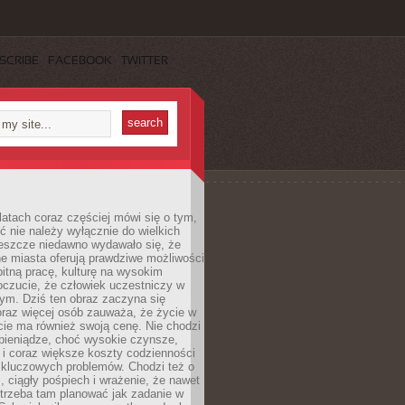
SCRIBE
FACEBOOK
TWITTER
latach coraz częściej mówi się o tym,
ć nie należy wyłącznie do wielkich
Jeszcze niedawno wydawało się, że
e miasta oferują prawdziwe możliwości
itną pracę, kulturę na wysokim
oczucie, że człowiek uczestniczy w
m. Dziś ten obraz zaczyna się
oraz więcej osób zauważa, że życie w
ie ma również swoją cenę. Nie chodzi
pieniądze, choć wysokie czynsze,
i i coraz większe koszty codzienności
 kluczowych problemów. Chodzi też o
, ciągły pośpiech i wrażenie, że nawet
trzeba tam planować jak zadanie w