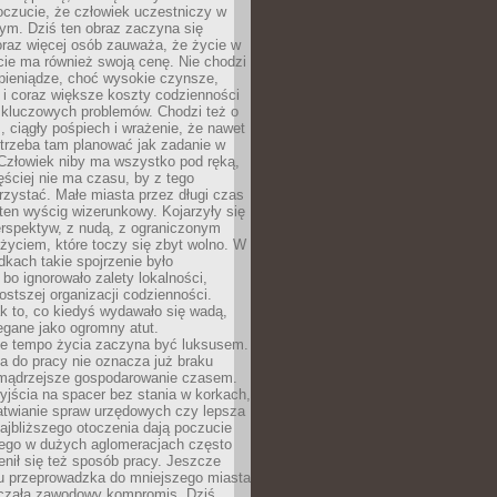
oczucie, że człowiek uczestniczy w
m. Dziś ten obraz zaczyna się
oraz więcej osób zauważa, że życie w
ie ma również swoją cenę. Nie chodzi
pieniądze, choć wysokie czynsze,
i i coraz większe koszty codzienności
 kluczowych problemów. Chodzi też o
, ciągły pośpiech i wrażenie, że nawet
trzeba tam planować jak zadanie w
 Człowiek niby ma wszystko pod ręką,
ęściej nie ma czasu, by z tego
zystać. Małe miasta przez długi czas
ten wyścig wizerunkowy. Kojarzyły się
erspektyw, z nudą, z ograniczonym
życiem, które toczy się zbyt wolno. W
dkach takie spojrzenie było
bo ignorowało zalety lokalności,
rostszej organizacji codzienności.
ak to, co kiedyś wydawało się wadą,
egane jako ogromny atut.
ze tempo życia zaczyna być luksusem.
a do pracy nie oznacza już braku
e mądrzejsze gospodarowanie czasem.
jścia na spacer bez stania w korkach,
atwianie spraw urzędowych czy lepsza
jbliższego otoczenia dają poczucie
órego w dużych aglomeracjach często
enił się też sposób pracy. Jeszcze
mu przeprowadzka do mniejszego miasta
czała zawodowy kompromis. Dziś