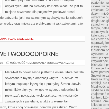
optometrysty oraz eksperta od doboru rozwiązań
poziomie i p
optycznych. Już na pierwszy rzut oka widać, że jest to
czymś ważny
zmieniać. C
miejsce stworzone dla pacjentów, ponieważ treści
dużym mieśc
wyłącznie o 
zie patrzenia, jak i na wczesnym wychwytywaniu zaburzeń.
drogie usług
azy wiedzy oraz miejsca z praktycznymi wskazówkami, a jej
są jednym z
tempo, hałas
]
odpoczynek 
kalendarzu.
ale coraz cz
NEUMATYCZNE ZAWIESZENIE
naprawdę kor
przegrywały 
z brakiem p
WE I WODOODPORNE
wyborem i z 
wielu przypa
krzywdzące, 
PANELE
026
MOŻLIWOŚĆ KOMENTOWANIA
ZOSTAŁA WYŁĄCZONA
bliskości i p
WINYLOWE
Dzisiaj jedn
I
WODOODPORNE
bywa postrz
Mars-Net to nowoczesna platforma online, która została
Spokojniejs
stworzona z myślą o aranżacji wnętrz. To serwis, w
Krótsza drog
ambicji, al
którym inspiracje łączą się z praktyką. Strona ułatwia
Możliwość wy
miłośników pięknych wnętrz w wyborze odpowiednich
szybsze zał
znajomość na
rozwiązań, pokazując wiele praktycznych wariantów
kontroli, kt
brakuje. Zmi
związanych z panelami, a także z elementami
kilka lat te
osób, które chcą odświeżyć domową przestrzeń. Warto
często ozna