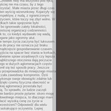
 Człowiek niby ma wszystko pod ręką,
ęściej nie ma czasu, by z tego
zystać. Małe miasta przez długi czas
ten wyścig wizerunkowy. Kojarzyły się
erspektyw, z nudą, z ograniczonym
życiem, które toczy się zbyt wolno. W
dkach takie spojrzenie było
bo ignorowało zalety lokalności,
rostszej organizacji codzienności.
ak to, co kiedyś wydawało się wadą,
egane jako ogromny atut.
ze tempo życia zaczyna być luksusem.
a do pracy nie oznacza już braku
e mądrzejsze gospodarowanie czasem.
jścia na spacer bez stania w korkach,
atwianie spraw urzędowych czy lepsza
jbliższego otoczenia dają poczucie
órego w dużych aglomeracjach często
enił się też sposób pracy. Jeszcze
mu przeprowadzka do mniejszego miasta
czała zawodowy kompromis. Dziś
ykonuje swoje obowiązki zdalnie lub
dzięki czemu fizyczna obecność w
kiej aglomeracji przestała być
ą. To sprawiło, że ludzie zaczęli
ie bardzo proste pytanie: skoro mogę
dowolnego miejsca, to dlaczego mam
łacić wysoką cenę za życie w
przestrzeni? Odpowiedź dla wielu
zaskakująco oczywista. Lepiej