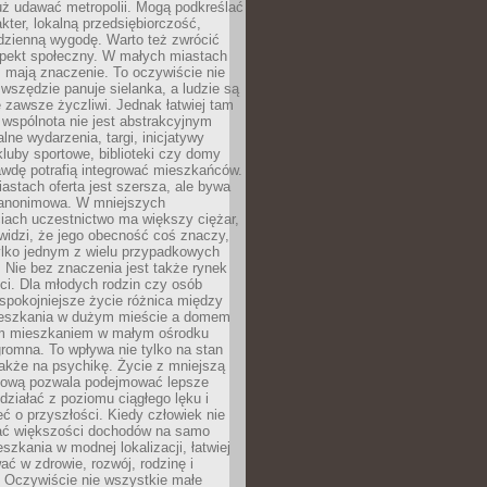
uż udawać metropolii. Mogą podkreślać
kter, lokalną przedsiębiorczość,
odzienną wygodę. Warto też zwrócić
pekt społeczny. W małych miastach
ż mają znaczenie. To oczywiście nie
wszędzie panuje sielanka, a ludzie są
 zawsze życzliwi. Jednak łatwiej tam
 wspólnota nie jest abstrakcyjnym
lne wydarzenia, targi, inicjatywy
kluby sportowe, biblioteki czy domy
awdę potrafią integrować mieszkańców.
stach oferta jest szersza, ale bywa
j anonimowa. W mniejszych
iach uczestnictwo ma większy ciężar,
widzi, że jego obecność coś znaczy,
tylko jednym z wielu przypadkowych
 Nie bez znaczenia jest także rynek
ci. Dla młodych rodzin czy osób
spokojniejsze życie różnica między
eszkania w dużym mieście a domem
m mieszkaniem w małym ośrodku
romna. To wpływa nie tylko na stan
także na psychikę. Życie z mniejszą
nsową pozwala podejmować lepsze
 działać z poziomu ciągłego lęku i
eć o przyszłości. Kiedy człowiek nie
ć większości dochodów na samo
szkania w modnej lokalizacji, łatwiej
ć w zdrowie, rozwój, rodzinę i
 Oczywiście nie wszystkie małe