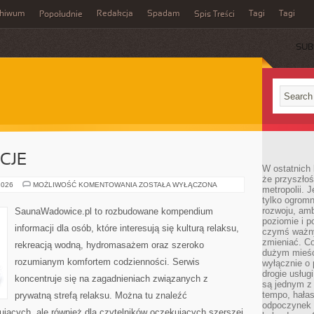
chiwum
Redakcja
Spadam
Tagi
Tagi
Popołudnie
Spis Treści
SUB
CJE
W ostatnich 
że przyszłoś
RYTUAŁY
2026
MOŻLIWOŚĆ KOMENTOWANIA
ZOSTAŁA WYŁĄCZONA
metropolii. 
I
tylko ogromn
TRADYCJE
rozwoju, amb
SaunaWadowice.pl to rozbudowane kompendium
poziomie i p
informacji dla osób, które interesują się kulturą relaksu,
czymś ważny
zmieniać. C
rekreacją wodną, hydromasażem oraz szeroko
dużym mieśc
rozumianym komfortem codzienności. Serwis
wyłącznie o 
drogie usług
koncentruje się na zagadnieniach związanych z
są jednym z
tempo, hałas
prywatną strefą relaksu. Można tu znaleźć
odpoczynek 
ujących, ale również dla czytelników oczekujących szerszej