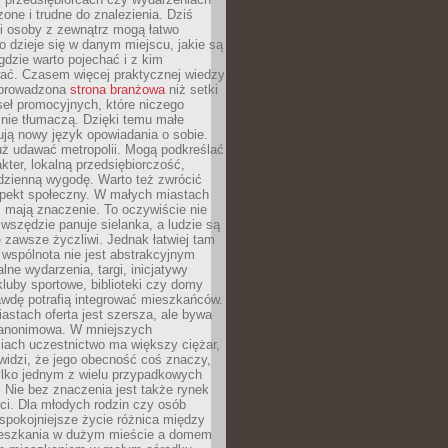
zone i trudne do znalezienia. Dziś
i osoby z zewnątrz mogą łatwo
o dzieje się w danym miejscu, jakie są
gdzie warto pojechać i z kim
ać. Czasem więcej praktycznej wiedzy
 prowadzona
strona branżowa
niż setki
eł promocyjnych, które niczego
nie tłumaczą. Dzięki temu małe
ją nowy język opowiadania o sobie.
uż udawać metropolii. Mogą podkreślać
kter, lokalną przedsiębiorczość,
odzienną wygodę. Warto też zwrócić
pekt społeczny. W małych miastach
ż mają znaczenie. To oczywiście nie
wszędzie panuje sielanka, a ludzie są
 zawsze życzliwi. Jednak łatwiej tam
 wspólnota nie jest abstrakcyjnym
lne wydarzenia, targi, inicjatywy
kluby sportowe, biblioteki czy domy
awdę potrafią integrować mieszkańców.
stach oferta jest szersza, ale bywa
j anonimowa. W mniejszych
iach uczestnictwo ma większy ciężar,
widzi, że jego obecność coś znaczy,
tylko jednym z wielu przypadkowych
 Nie bez znaczenia jest także rynek
ci. Dla młodych rodzin czy osób
spokojniejsze życie różnica między
eszkania w dużym mieście a domem