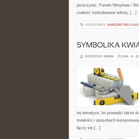
przeczytać: Panele Winylowe i Wod
znaleźć rozbudowane teksty, […]
CATEGORIES:
HARCERSTWO A DU
SYMBOLIKA KWI
POSTED BY ADMIN
KWI - 8 - 2
tej tematyce, bo prowadzi także d
trwałości i sposobach komponowani
łączy się […]