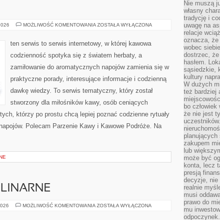
Nie muszą j
własny chara
tradycję i c
PARZENIE
uwagę na as
2026
MOŻLIWOŚĆ KOMENTOWANIA
ZOSTAŁA WYŁĄCZONA
KAWY
relacje wcią
oznacza, że 
ten serwis to serwis internetowy, w której kawowa
wobec siebie
dostrzec, że
codzienność spotyka się z światem herbaty, a
hasłem. Loka
zamiłowanie do aromatycznych napojów zamienia się w
sąsiedzkie, 
kultury napr
praktyczne porady, interesujące informacje i codzienną
W dużych mia
dawkę wiedzy. To serwis tematyczny, który został
też bardzie
miejscowośc
stworzony dla miłośników kawy, osób ceniących
bo człowiek 
że nie jest 
tych, którzy po prostu chcą lepiej poznać codzienne rytuały
uczestników.
 napojów. Polecam Parzenie Kawy i Kawowe Podróże. Na
nieruchomoś
planujących 
zakupem mi
lub większy
NE
może być og
konta, lecz 
presją fina
decyzje, nie
ULINARNE
realnie myśl
musi oddawa
prawo do mie
CIEKAWOSTKI
2026
MOŻLIWOŚĆ KOMENTOWANIA
ZOSTAŁA WYŁĄCZONA
mu inwestowa
KULINARNE
odpoczynek.