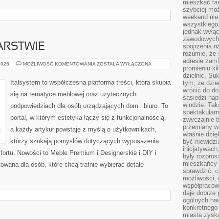
mieszkać tam
szybciej moż
weekend nie 
wszystkiego.
jednak wyłą
zawodowych.
ARSTWIE
spojrzenia n
rozumie, że 
adresie zami
TRENDY
2026
MOŻLIWOŚĆ KOMENTOWANIA
ZOSTAŁA WYŁĄCZONA
promieniu ki
W
MEBLARSTWIE
dzielnic. Su
Italsystem to współczesna platforma treści, która skupia
tym, że dzie
wrócić do do
się na tematyce meblowej oraz użytecznych
sąsiedzi nap
windzie. Ta
podpowiedziach dla osób urządzających dom i biuro. To
spektakularn
portal, w którym estetyka łączy się z funkcjonalnością,
zwyczajnie b
przemiany wa
a każdy artykuł powstaje z myślą o użytkownikach,
właśnie dzię
którzy szukają pomysłów dotyczących wyposażenia
być niewidzi
inicjatywach
ortu. Nowości to Meble Premium i Designerskie i DIY i
były rozpros
mieszkańcy 
owana dla osób, które chcą trafnie wybierać detale
sprawdzić, c
możliwości, 
współpracow
daje dobrze
ogólnych has
konkretnego 
miasta zysku