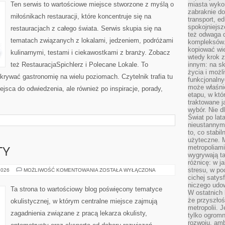
Ten serwis to wartościowe miejsce stworzone z myślą o
miasta wyko
zabraknie do
miłośnikach restauracji, które koncentruje się na
transport, e
spokojniejsz
restauracjach z całego świata. Serwis skupia się na
też odwaga 
tematach związanych z lokalami, jedzeniem, podróżami
kompleksów.
kopiować wie
kulinarnymi, testami i ciekawostkami z branży. Zobacz
wtedy krok z
też RestauracjaSpichlerz i Polecane Lokale. To
innym: na ska
życia i możl
dkrywać gastronomię na wielu poziomach. Czytelnik trafia tu
funkcjonalny
może właśni
ejsca do odwiedzenia, ale również po inspiracje, porady,
etapu, w któ
traktowane j
wybór. Nie d
Świat po lat
nieustannym
to, co stabi
użyteczne. 
metropoliami
TY
wygrywają t
różnicę: w j
stresu, w po
PORADY
2026
MOŻLIWOŚĆ KOMENTOWANIA
ZOSTAŁA WYŁĄCZONA
OKULISTY
cichej satys
niczego udo
Ta strona to wartościowy blog poświęcony tematyce
W ostatnich 
że przyszłoś
okulistycznej, w którym centralne miejsce zajmują
metropolii. 
zagadnienia związane z pracą lekarza okulisty,
tylko ogromn
rozwoju, amb