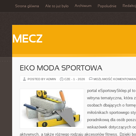
Archiwum
Redakc
Strona główna
Ale to już było
Popołudnie
MECZ
EKO MODA SPORTOWA
POSTED BY ADMIN
CZE - 1 - 2026
MOŻLIWOŚĆ KOMENTOWAN
portal eSportowySklep.pl to
witryna tematyczna, która 
osobach dbających o formę
miłośnikach sportowego styl
poradnikową dla osób posz
wskazówek dotyczących odz
aktywnych, a także różnego rodzaju akcesoriów fitness. Dzięki bo