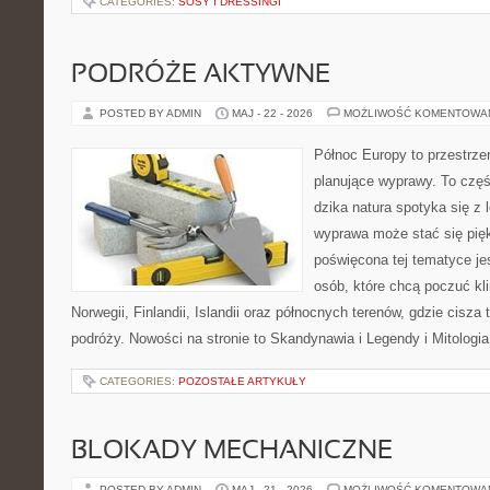
CATEGORIES:
SOSY I DRESSINGI
PODRÓŻE AKTYWNE
POSTED BY ADMIN
MAJ - 22 - 2026
MOŻLIWOŚĆ KOMENTOWA
Północ Europy to przestrze
planujące wyprawy. To czę
dzika natura spotyka się z 
wyprawa może stać się pi
poświęcona tej tematyce jes
osób, które chcą poczuć kli
Norwegii, Finlandii, Islandii oraz północnych terenów, gdzie cisza
podróży. Nowości na stronie to Skandynawia i Legendy i Mitologia
CATEGORIES:
POZOSTAŁE ARTYKUŁY
BLOKADY MECHANICZNE
POSTED BY ADMIN
MAJ - 21 - 2026
MOŻLIWOŚĆ KOMENTOWA