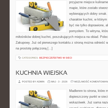
przyjazne miejsce kulinarne
mapie, które zostało stwor
wybierających dobry smak. 
charakter kuchni, w którym
być nie tylko doprawione, a
pomysłem. To witryna, któ
miłośników dobrej kuchni, poszukujących miejsca na obiad. Pole
Zakupowy. Już od pierwszego kontaktu z stroną można odnieść wr
na prostotę połączoną […]
CATEGORIES:
BEZPIECZEŃSTWO W SIECI
KUCHNIA WIEJSKA
POSTED BY ADMIN
MAJ - 3 - 2026
MOŻLIWOŚĆ KOMENTOWAN
Madlennn to strona, które 
dopieszczony punkt w sieci
wskazówek. Już sama nazwa