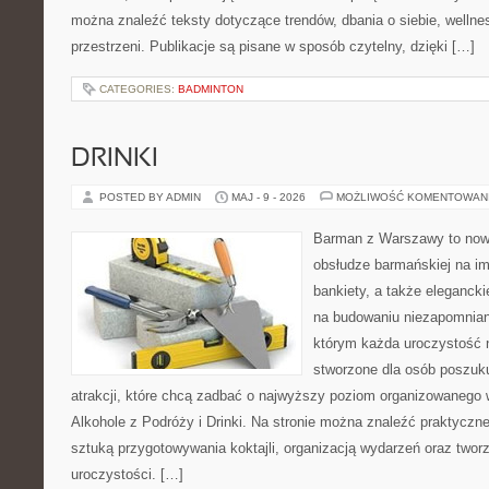
można znaleźć teksty dotyczące trendów, dbania o siebie, wellnes
przestrzeni. Publikacje są pisane w sposób czytelny, dzięki […]
CATEGORIES:
BADMINTON
DRINKI
POSTED BY ADMIN
MAJ - 9 - 2026
MOŻLIWOŚĆ KOMENTOWAN
Barman z Warszawy to now
obsłudze barmańskiej na im
bankiety, a także elegancki
na budowaniu niezapomnian
którym każda uroczystość n
stworzone dla osób poszuk
atrakcji, które chcą zadbać o najwyższy poziom organizowanego 
Alkohole z Podróży i Drinki. Na stronie można znaleźć praktycz
sztuką przygotowywania koktajli, organizacją wydarzeń oraz two
uroczystości. […]