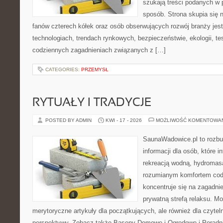
szukają treści podanych w 
sposób. Strona skupia się 
fanów czterech kółek oraz osób obserwujących rozwój branży je
technologiach, trendach rynkowych, bezpieczeństwie, ekologii, t
codziennych zagadnieniach związanych z […]
CATEGORIES:
PRZEMYSŁ
RYTUAŁY I TRADYCJE
POSTED BY ADMIN
KWI - 17 - 2026
MOŻLIWOŚĆ KOMENTOWA
SaunaWadowice.pl to roz
informacji dla osób, które in
rekreacją wodną, hydromas
rozumianym komfortem codz
koncentruje się na zagadni
prywatną strefą relaksu. M
merytoryczne artykuły dla początkujących, ale również dla czyte
perspektywy. Zobacz także Baseny Domowe i Ogrodowe i Poradni