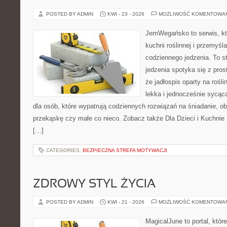
POSTED BY ADMIN
KWI - 23 - 2026
MOŻLIWOŚĆ KOMENTOWA
JemWegańsko to serwis, któ
kuchni roślinnej i przemyśl
codziennego jedzenia. To s
jedzenia spotyka się z pros
że jadłospis oparty na roś
lekka i jednocześnie sycą
dla osób, które wypatrują codziennych rozwiązań na śniadanie, ob
przekąskę czy małe co nieco. Zobacz także Dla Dzieci i Kuchnie 
[…]
CATEGORIES:
BEZPIECZNA STREFA MOTYWACJI
ZDROWY STYL ŻYCIA
POSTED BY ADMIN
KWI - 21 - 2026
MOŻLIWOŚĆ KOMENTOWA
MagicalJune to portal, któr