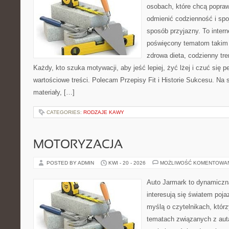
osobach, które chcą popra
odmienić codzienność i spo
sposób przyjazny. To inter
poświęcony tematom takim 
zdrowa dieta, codzienny tre
Każdy, kto szuka motywacji, aby jeść lepiej, żyć lżej i czuć się pe
wartościowe treści. Polecam Przepisy Fit i Historie Sukcesu. Na 
materiały, […]
CATEGORIES:
RODZAJE KAWY
MOTORYZACJA
POSTED BY ADMIN
KWI - 20 - 2026
MOŻLIWOŚĆ KOMENTOWA
Auto Jarmark to dynamiczna
interesują się światem poj
myślą o czytelnikach, któr
tematach związanych z aut