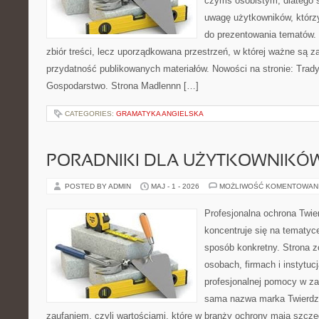
czymś osobistym, dlatego 
uwagę użytkowników, którzy
do prezentowania tematów. 
zbiór treści, lecz uporządkowana przestrzeń, w której ważne są za
przydatność publikowanych materiałów. Nowości na stronie: Tradyc
Gospodarstwo. Strona Madlennn […]
CATEGORIES:
GRAMATYKA ANGIELSKA
PORADNIKI DLA UŻYTKOWNIKÓ
POSTED BY ADMIN
MAJ - 1 - 2026
MOŻLIWOŚĆ KOMENTOWAN
Profesjonalna ochrona Twier
koncentruje się na tematyc
sposób konkretny. Strona z
osobach, firmach i instytuc
profesjonalnej pomocy w za
sama nazwa marka Twierdz
zaufaniem, czyli wartościami, które w branży ochrony mają szcz