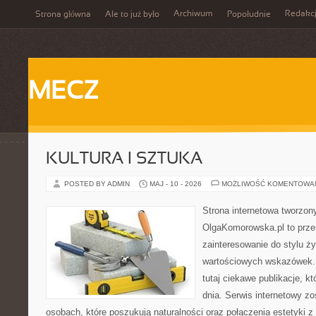
Archiwum
Redakc
Strona główna
Ale to już było
Popołudnie
MECZ
KULTURA I SZTUKA
POSTED BY ADMIN
MAJ - 10 - 2026
MOŻLIWOŚĆ KOMENTOWA
Strona internetowa tworzon
OlgaKomorowska.pl to przes
zainteresowanie do stylu życ
wartościowych wskazówek.
tutaj ciekawe publikacje, kt
dnia. Serwis internetowy z
osobach, które poszukują naturalności oraz połączenia estetyki z 