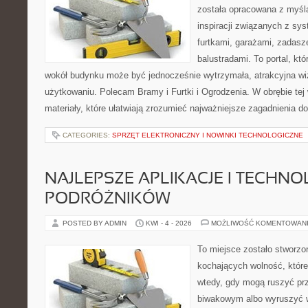
została opracowana z myśl
inspiracji związanych z sy
furtkami, garażami, zadasz
balustradami. To portal, kt
wokół budynku może być jednocześnie wytrzymała, atrakcyjna wi
użytkowaniu. Polecam Bramy i Furtki i Ogrodzenia. W obrębie tej 
materiały, które ułatwiają zrozumieć najważniejsze zagadnienia d
CATEGORIES:
SPRZĘT ELEKTRONICZNY I NOWINKI TECHNOLOGICZNE
NAJLEPSZE APLIKACJE I TECHNO
PODRÓŻNIKÓW
POSTED BY ADMIN
KWI - 4 - 2026
MOŻLIWOŚĆ KOMENTOWAN
To miejsce zostało stworz
kochających wolność, które 
wtedy, gdy mogą ruszyć pr
biwakowym albo wyruszyć w