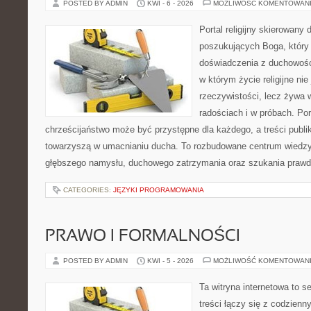
POSTED BY ADMIN
KWI - 6 - 2026
MOŻLIWOŚĆ KOMENTOWAN
Portal religijny skierowany 
poszukujących Boga, który
doświadczenia z duchowości
w którym życie religijne ni
rzeczywistości, lecz żywa 
radościach i w próbach. Por
chrześcijaństwo może być przystępne dla każdego, a treści publi
towarzyszą w umacnianiu ducha. To rozbudowane centrum wiedzy,
głębszego namysłu, duchowego zatrzymania oraz szukania prawd
CATEGORIES:
JĘZYKI PROGRAMOWANIA
PRAWO I FORMALNOŚCI
POSTED BY ADMIN
KWI - 5 - 2026
MOŻLIWOŚĆ KOMENTOWAN
Ta witryna internetowa to s
treści łączy się z codzien