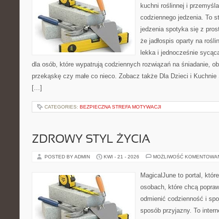
kuchni roślinnej i przemyśl
codziennego jedzenia. To s
jedzenia spotyka się z pros
że jadłospis oparty na roś
lekka i jednocześnie sycą
dla osób, które wypatrują codziennych rozwiązań na śniadanie, ob
przekąskę czy małe co nieco. Zobacz także Dla Dzieci i Kuchnie 
[…]
CATEGORIES:
BEZPIECZNA STREFA MOTYWACJI
ZDROWY STYL ŻYCIA
POSTED BY ADMIN
KWI - 21 - 2026
MOŻLIWOŚĆ KOMENTOWA
MagicalJune to portal, któr
osobach, które chcą popra
odmienić codzienność i spo
sposób przyjazny. To inter