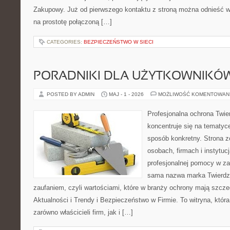
Zakupowy. Już od pierwszego kontaktu z stroną można odnieść wr
na prostotę połączoną […]
CATEGORIES:
BEZPIECZEŃSTWO W SIECI
PORADNIKI DLA UŻYTKOWNIKÓ
POSTED BY ADMIN
MAJ - 1 - 2026
MOŻLIWOŚĆ KOMENTOWAN
Profesjonalna ochrona Twier
koncentruje się na tematyc
sposób konkretny. Strona z
osobach, firmach i instytuc
profesjonalnej pomocy w za
sama nazwa marka Twierdz
zaufaniem, czyli wartościami, które w branży ochrony mają szcz
Aktualności i Trendy i Bezpieczeństwo w Firmie. To witryna, któ
zarówno właścicieli firm, jak i […]