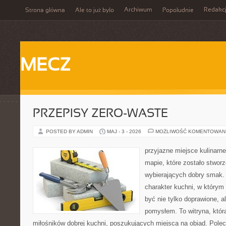
Archiwum
Redakc
Strona główna
Ale to już było
Popołudnie
MECZ
PRZEPISY ZERO-WASTE
POSTED BY ADMIN
MAJ - 3 - 2026
MOŻLIWOŚĆ KOMENTOWAN
przyjazne miejsce kulinarne
mapie, które zostało stwor
wybierających dobry smak. 
charakter kuchni, w którym
być nie tylko doprawione, a
pomysłem. To witryna, któ
miłośników dobrej kuchni, poszukujących miejsca na obiad. Pole