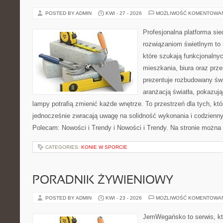
POSTED BY ADMIN
KWI - 27 - 2026
MOŻLIWOŚĆ KOMENTOWA
Profesjonalna platforma si
rozwiązaniom świetlnym to 
które szukają funkcjonalnyc
mieszkania, biura oraz prz
prezentuje rozbudowany św
aranżacją światła, pokazuj
lampy potrafią zmienić każde wnętrze. To przestrzeń dla tych, któ
jednocześnie zwracają uwagę na solidność wykonania i codzienny
Polecam: Nowości i Trendy i Nowości i Trendy. Na stronie można
CATEGORIES:
KONIE W SPORCIE
PORADNIK ŻYWIENIOWY
POSTED BY ADMIN
KWI - 23 - 2026
MOŻLIWOŚĆ KOMENTOWA
JemWegańsko to serwis, któ