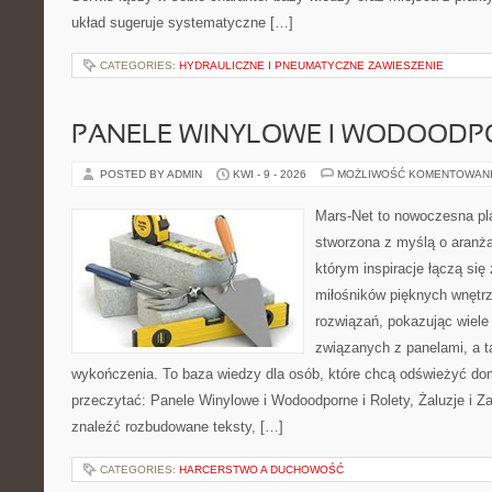
układ sugeruje systematyczne […]
CATEGORIES:
HYDRAULICZNE I PNEUMATYCZNE ZAWIESZENIE
PANELE WINYLOWE I WODOODP
POSTED BY ADMIN
KWI - 9 - 2026
MOŻLIWOŚĆ KOMENTOWAN
Mars-Net to nowoczesna pla
stworzona z myślą o aranżac
którym inspiracje łączą się 
miłośników pięknych wnętr
rozwiązań, pokazując wiele
związanych z panelami, a 
wykończenia. To baza wiedzy dla osób, które chcą odświeżyć do
przeczytać: Panele Winylowe i Wodoodporne i Rolety, Żaluzje i Z
znaleźć rozbudowane teksty, […]
CATEGORIES:
HARCERSTWO A DUCHOWOŚĆ