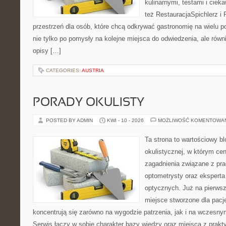
kulinarnymi, testami i cie
też RestauracjaSpichlerz i 
przestrzeń dla osób, które chcą odkrywać gastronomię na wielu po
nie tylko po pomysły na kolejne miejsca do odwiedzenia, ale równi
opisy […]
CATEGORIES:
AUSTRIA
PORADY OKULISTY
POSTED BY ADMIN
KWI - 10 - 2026
MOŻLIWOŚĆ KOMENTOWA
Ta strona to wartościowy b
okulistycznej, w którym cen
zagadnienia związane z prac
optometrysty oraz eksperta
optycznych. Już na pierwszy
miejsce stworzone dla pacj
koncentrują się zarówno na wygodzie patrzenia, jak i na wczes
Serwis łączy w sobie charakter bazy wiedzy oraz miejsca z prak