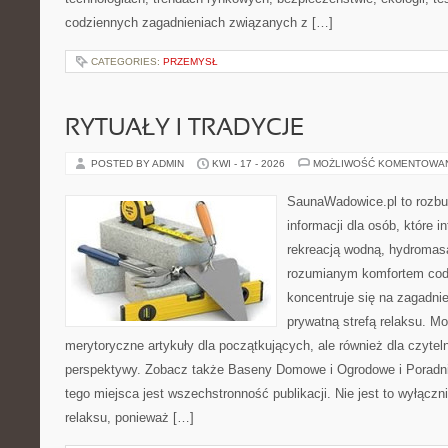
codziennych zagadnieniach związanych z […]
CATEGORIES:
PRZEMYSŁ
RYTUAŁY I TRADYCJE
POSTED BY ADMIN
KWI - 17 - 2026
MOŻLIWOŚĆ KOMENTOWA
SaunaWadowice.pl to roz
informacji dla osób, które in
rekreacją wodną, hydromas
rozumianym komfortem codz
koncentruje się na zagadni
prywatną strefą relaksu. M
merytoryczne artykuły dla początkujących, ale również dla czyte
perspektywy. Zobacz także Baseny Domowe i Ogrodowe i Poradni
tego miejsca jest wszechstronność publikacji. Nie jest to wyłączni
relaksu, ponieważ […]