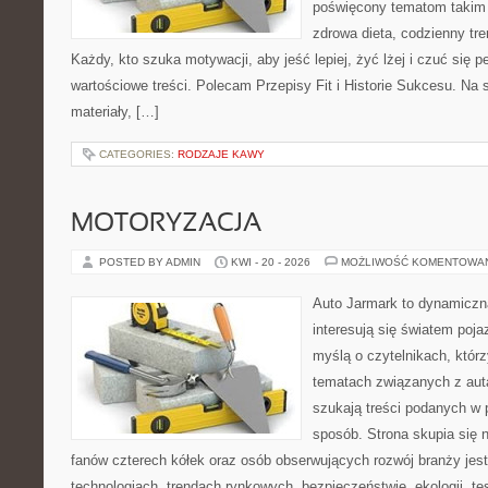
poświęcony tematom takim 
zdrowa dieta, codzienny tre
Każdy, kto szuka motywacji, aby jeść lepiej, żyć lżej i czuć się pe
wartościowe treści. Polecam Przepisy Fit i Historie Sukcesu. Na 
materiały, […]
CATEGORIES:
RODZAJE KAWY
MOTORYZACJA
POSTED BY ADMIN
KWI - 20 - 2026
MOŻLIWOŚĆ KOMENTOWA
Auto Jarmark to dynamiczna
interesują się światem poj
myślą o czytelnikach, któr
tematach związanych z aut
szukają treści podanych w 
sposób. Strona skupia się 
fanów czterech kółek oraz osób obserwujących rozwój branży je
technologiach, trendach rynkowych, bezpieczeństwie, ekologii, t