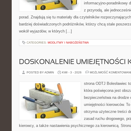
informacyjno-poradnikowy dl
z przyrodą, ale jednocześn
porad. Znajdują się tu materiały dla czytelników rozpoczynającyc
bardziej doświadczonych podróżników, którzy chcą stale poszerza
wokół wyjazdów, w których […]
CATEGORIES:
MODLITWY I NABOŻEŃSTWA
DOSKONALENIE UMIEJĘTNOŚCI 
POSTED BY ADMIN
KWI - 3 - 2026
MOŻLIWOŚĆ KOMENTOWAN
strona ODTJ Bolesławiec to
która poświęcona jest obsz
bezpieczeństwa na drodze 
umiejętności kierowców. To 
otrzyma użyteczne treści do
zasad ruchu drogowego, pr
kierowcy, a także nastawienia psychicznego za kierownicą. Stron