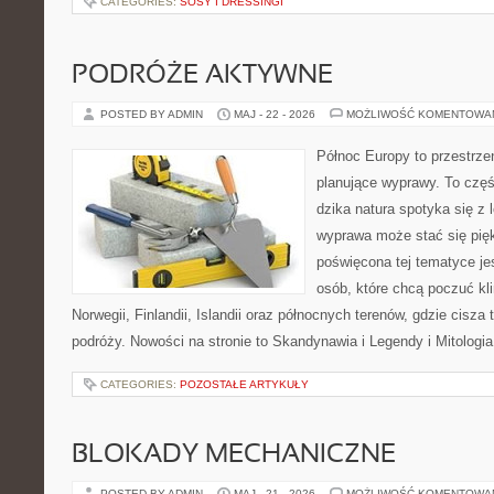
CATEGORIES:
SOSY I DRESSINGI
PODRÓŻE AKTYWNE
POSTED BY ADMIN
MAJ - 22 - 2026
MOŻLIWOŚĆ KOMENTOWA
Północ Europy to przestrze
planujące wyprawy. To czę
dzika natura spotyka się z 
wyprawa może stać się pi
poświęcona tej tematyce jes
osób, które chcą poczuć kli
Norwegii, Finlandii, Islandii oraz północnych terenów, gdzie cisza
podróży. Nowości na stronie to Skandynawia i Legendy i Mitologia
CATEGORIES:
POZOSTAŁE ARTYKUŁY
BLOKADY MECHANICZNE
POSTED BY ADMIN
MAJ - 21 - 2026
MOŻLIWOŚĆ KOMENTOWA