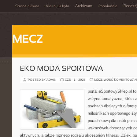
Archiwum
Redakc
Strona główna
Ale to już było
Popołudnie
MECZ
EKO MODA SPORTOWA
POSTED BY ADMIN
CZE - 1 - 2026
MOŻLIWOŚĆ KOMENTOWAN
portal eSportowySklep.pl to
witryna tematyczna, która 
osobach dbających o formę
miłośnikach sportowego styl
poradnikową dla osób posz
wskazówek dotyczących odz
aktywnych, a także różnego rodzaju akcesoriów fitness. Dzięki bo