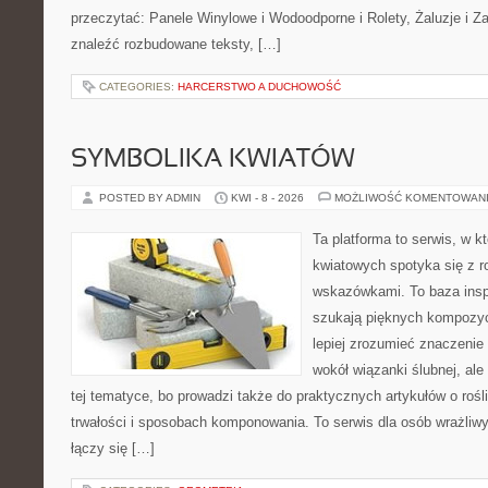
przeczytać: Panele Winylowe i Wodoodporne i Rolety, Żaluzje i Z
znaleźć rozbudowane teksty, […]
CATEGORIES:
HARCERSTWO A DUCHOWOŚĆ
SYMBOLIKA KWIATÓW
POSTED BY ADMIN
KWI - 8 - 2026
MOŻLIWOŚĆ KOMENTOWAN
Ta platforma to serwis, w 
kwiatowych spotyka się z 
wskazówkami. To baza inspir
szukają pięknych kompozyc
lepiej zrozumieć znaczenie
wokół wiązanki ślubnej, al
tej tematyce, bo prowadzi także do praktycznych artykułów o roś
trwałości i sposobach komponowania. To serwis dla osób wrażliwy
łączy się […]