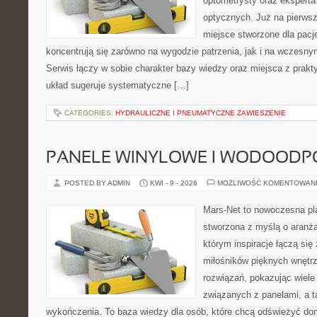
optometrysty oraz eksperta
optycznych. Już na pierwszy
miejsce stworzone dla pacj
koncentrują się zarówno na wygodzie patrzenia, jak i na wczes
Serwis łączy w sobie charakter bazy wiedzy oraz miejsca z prak
układ sugeruje systematyczne […]
CATEGORIES:
HYDRAULICZNE I PNEUMATYCZNE ZAWIESZENIE
PANELE WINYLOWE I WODOODP
POSTED BY ADMIN
KWI - 9 - 2026
MOŻLIWOŚĆ KOMENTOWAN
Mars-Net to nowoczesna pla
stworzona z myślą o aranżac
którym inspiracje łączą się 
miłośników pięknych wnętr
rozwiązań, pokazując wiele
związanych z panelami, a 
wykończenia. To baza wiedzy dla osób, które chcą odświeżyć do