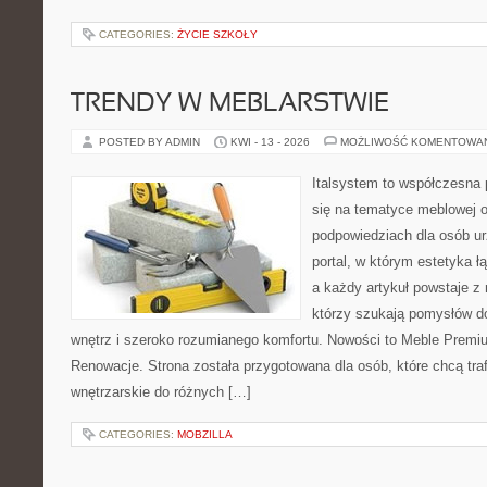
CATEGORIES:
ŻYCIE SZKOŁY
TRENDY W MEBLARSTWIE
POSTED BY ADMIN
KWI - 13 - 2026
MOŻLIWOŚĆ KOMENTOWA
Italsystem to współczesna p
się na tematyce meblowej 
podpowiedziach dla osób ur
portal, w którym estetyka ł
a każdy artykuł powstaje z
którzy szukają pomysłów 
wnętrz i szeroko rozumianego komfortu. Nowości to Meble Premium
Renowacje. Strona została przygotowana dla osób, które chcą traf
wnętrzarskie do różnych […]
CATEGORIES:
MOBZILLA