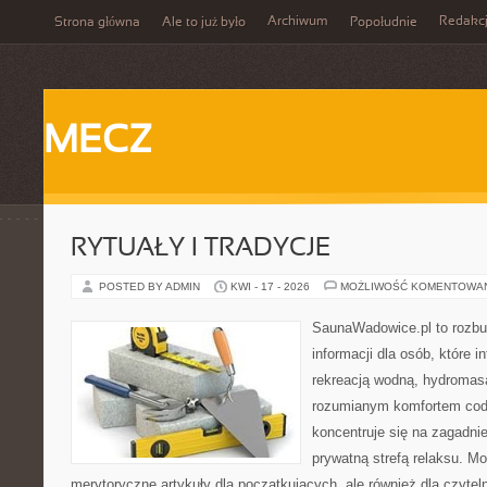
Archiwum
Redakc
Strona główna
Ale to już było
Popołudnie
MECZ
RYTUAŁY I TRADYCJE
POSTED BY ADMIN
KWI - 17 - 2026
MOŻLIWOŚĆ KOMENTOWA
SaunaWadowice.pl to roz
informacji dla osób, które in
rekreacją wodną, hydromas
rozumianym komfortem codz
koncentruje się na zagadni
prywatną strefą relaksu. M
merytoryczne artykuły dla początkujących, ale również dla czyte