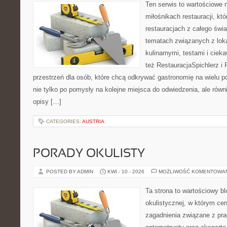
Ten serwis to wartościowe 
miłośnikach restauracji, któ
restauracjach z całego świa
tematach związanych z lok
kulinarnymi, testami i cie
też RestauracjaSpichlerz i 
przestrzeń dla osób, które chcą odkrywać gastronomię na wielu po
nie tylko po pomysły na kolejne miejsca do odwiedzenia, ale równi
opisy […]
CATEGORIES:
AUSTRIA
PORADY OKULISTY
POSTED BY ADMIN
KWI - 10 - 2026
MOŻLIWOŚĆ KOMENTOWA
Ta strona to wartościowy b
okulistycznej, w którym cen
zagadnienia związane z prac