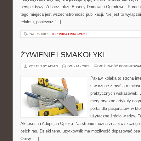
perspektywy. Zobacz także Baseny Domowe i Ogrodowe i Poradni
tego miejsca jest wszechstronność publikacji. Nie jest to wyłączni
relaksu, ponieważ […]
CATEGORIES:
TECHNIKA I INNOWACJE
ŻYWIENIE I SMAKOŁYKI
POSTED BY ADMIN
KWI - 14 - 2026
MOŻLIWOŚĆ KOMENTOWA
Pakawilkolaka to strona int
stworzone z myślą o miłośn
praktycznych wskazówek, w
merytoryczne artykuły doty
portal dla pasjonatów, w któ
użyteczne źródło wiedzy. Fa
Akcesoria i Adopcja i Opieka. Na stronie można znaleźć szczegół
psich ras. Dzięki temu użytkownik ma możliwość dopasować psa 
Opisy […]