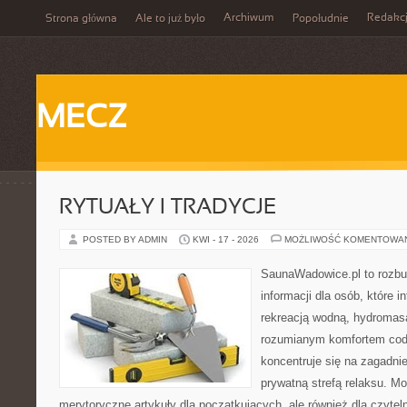
Archiwum
Redakc
Strona główna
Ale to już było
Popołudnie
MECZ
RYTUAŁY I TRADYCJE
POSTED BY ADMIN
KWI - 17 - 2026
MOŻLIWOŚĆ KOMENTOWA
SaunaWadowice.pl to roz
informacji dla osób, które in
rekreacją wodną, hydromas
rozumianym komfortem codz
koncentruje się na zagadni
prywatną strefą relaksu. M
merytoryczne artykuły dla początkujących, ale również dla czyte