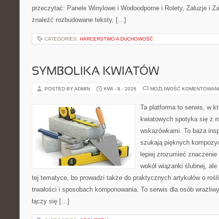
przeczytać: Panele Winylowe i Wodoodporne i Rolety, Żaluzje i Z
znaleźć rozbudowane teksty, […]
CATEGORIES:
HARCERSTWO A DUCHOWOŚĆ
SYMBOLIKA KWIATÓW
POSTED BY ADMIN
KWI - 8 - 2026
MOŻLIWOŚĆ KOMENTOWAN
Ta platforma to serwis, w 
kwiatowych spotyka się z 
wskazówkami. To baza inspir
szukają pięknych kompozyc
lepiej zrozumieć znaczenie
wokół wiązanki ślubnej, al
tej tematyce, bo prowadzi także do praktycznych artykułów o roś
trwałości i sposobach komponowania. To serwis dla osób wrażliwy
łączy się […]