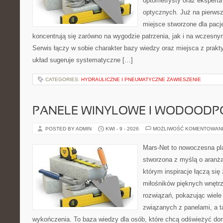
optometrysty oraz eksperta
optycznych. Już na pierwszy
miejsce stworzone dla pacj
koncentrują się zarówno na wygodzie patrzenia, jak i na wczes
Serwis łączy w sobie charakter bazy wiedzy oraz miejsca z prak
układ sugeruje systematyczne […]
CATEGORIES:
HYDRAULICZNE I PNEUMATYCZNE ZAWIESZENIE
PANELE WINYLOWE I WODOODP
POSTED BY ADMIN
KWI - 9 - 2026
MOŻLIWOŚĆ KOMENTOWAN
Mars-Net to nowoczesna pla
stworzona z myślą o aranżac
którym inspiracje łączą się 
miłośników pięknych wnętr
rozwiązań, pokazując wiele
związanych z panelami, a 
wykończenia. To baza wiedzy dla osób, które chcą odświeżyć do