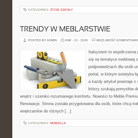
CATEGORIES:
ŻYCIE SZKOŁY
TRENDY W MEBLARSTWIE
POSTED BY ADMIN
KWI - 13 - 2026
MOŻLIWOŚĆ KOMENTOWA
Italsystem to współczesna p
się na tematyce meblowej 
podpowiedziach dla osób ur
portal, w którym estetyka ł
a każdy artykuł powstaje z
którzy szukają pomysłów 
wnętrz i szeroko rozumianego komfortu. Nowości to Meble Premium
Renowacje. Strona została przygotowana dla osób, które chcą traf
wnętrzarskie do różnych […]
CATEGORIES:
MOBZILLA