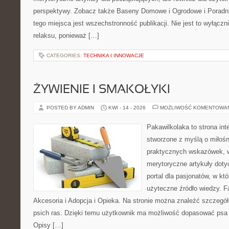
perspektywy. Zobacz także Baseny Domowe i Ogrodowe i Poradni
tego miejsca jest wszechstronność publikacji. Nie jest to wyłączni
relaksu, ponieważ […]
CATEGORIES:
TECHNIKA I INNOWACJE
ŻYWIENIE I SMAKOŁYKI
POSTED BY ADMIN
KWI - 14 - 2026
MOŻLIWOŚĆ KOMENTOWA
Pakawilkolaka to strona int
stworzone z myślą o miłośn
praktycznych wskazówek, w
merytoryczne artykuły doty
portal dla pasjonatów, w któ
użyteczne źródło wiedzy. Fa
Akcesoria i Adopcja i Opieka. Na stronie można znaleźć szczegół
psich ras. Dzięki temu użytkownik ma możliwość dopasować psa 
Opisy […]