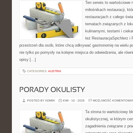
Ten serwis to wartościowe 
miłośnikach restauracji, któ
restauracjach z całego świa
tematach związanych z lok
kulinarnymi, testami i cie
też RestauracjaSpichlerz i 
przestrzeń dla osób, które chcą odkrywać gastronomię na wielu po
nie tylko po pomysły na kolejne miejsca do odwiedzenia, ale równi
opisy […]
CATEGORIES:
AUSTRIA
PORADY OKULISTY
POSTED BY ADMIN
KWI - 10 - 2026
MOŻLIWOŚĆ KOMENTOWA
Ta strona to wartościowy b
okulistycznej, w którym cen
zagadnienia związane z prac