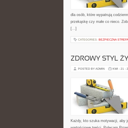
dla osób, które wypatrują codzienn
przekąskę czy małe co nieco. Zoba
[…]
CATEGORIES:
BEZPIECZNA STREF
ZDROWY STYL ŻY
POSTED BY ADMIN
KWI - 21 - 
Każdy, kto szuka motywacji, aby jeś
wartościowe treści. Polecam Przep