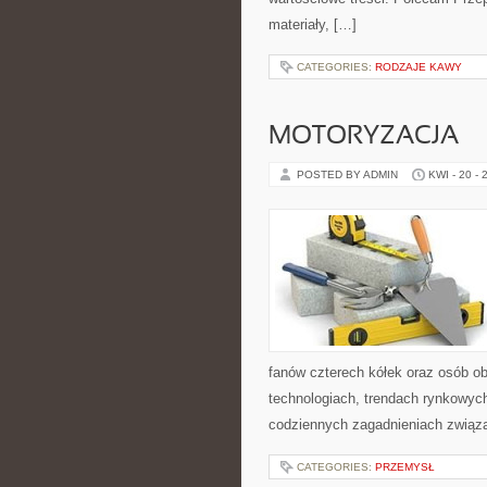
materiały, […]
CATEGORIES:
RODZAJE KAWY
MOTORYZACJA
POSTED BY ADMIN
KWI - 20 - 
fanów czterech kółek oraz osób o
technologiach, trendach rynkowych
codziennych zagadnieniach związ
CATEGORIES:
PRZEMYSŁ