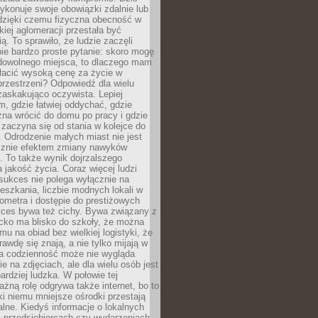
ykonuje swoje obowiązki zdalnie lub
dzięki czemu fizyczna obecność w
kiej aglomeracji przestała być
ą. To sprawiło, że ludzie zaczęli
ie bardzo proste pytanie: skoro mogę
dowolnego miejsca, to dlaczego mam
łacić wysoką cenę za życie w
przestrzeni? Odpowiedź dla wielu
zaskakująco oczywista. Lepiej
, gdzie łatwiej oddychać, gdzie
na wrócić do domu po pracy i gdzie
zaczyna się od stania w kolejce do
 Odrodzenie małych miast nie jest
cznie efektem zmiany nawyków
 To także wynik dojrzalszego
a jakość życia. Coraz więcej ludzi
sukces nie polega wyłącznie na
eszkania, liczbie modnych lokali w
lometra i dostępie do prestiżowych
kces bywa też cichy. Bywa związany z
cko ma blisko do szkoły, że można
mu na obiad bez wielkiej logistyki, że
rawdę się znają, a nie tylko mijają w
ka codzienność może nie wygląda
ie na zdjęciach, ale dla wielu osób jest
ardziej ludzka. W połowie tej
żną rolę odgrywa także internet, bo to
ki niemu mniejsze ośrodki przestają
alne. Kiedyś informacje o lokalnych
, przedsiębiorcach czy wydarzeniach