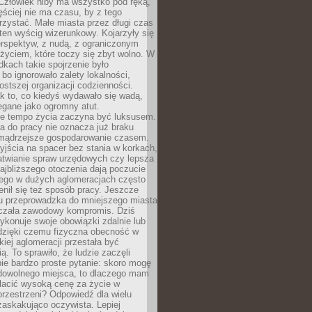
 Człowiek niby ma wszystko pod ręką,
ęściej nie ma czasu, by z tego
zystać. Małe miasta przez długi czas
ten wyścig wizerunkowy. Kojarzyły się
erspektyw, z nudą, z ograniczonym
życiem, które toczy się zbyt wolno. W
dkach takie spojrzenie było
bo ignorowało zalety lokalności,
rostszej organizacji codzienności.
ak to, co kiedyś wydawało się wadą,
egane jako ogromny atut.
ze tempo życia zaczyna być luksusem.
a do pracy nie oznacza już braku
e mądrzejsze gospodarowanie czasem.
jścia na spacer bez stania w korkach,
atwianie spraw urzędowych czy lepsza
jbliższego otoczenia dają poczucie
órego w dużych aglomeracjach często
enił się też sposób pracy. Jeszcze
mu przeprowadzka do mniejszego miasta
czała zawodowy kompromis. Dziś
ykonuje swoje obowiązki zdalnie lub
dzięki czemu fizyczna obecność w
kiej aglomeracji przestała być
ą. To sprawiło, że ludzie zaczęli
ie bardzo proste pytanie: skoro mogę
dowolnego miejsca, to dlaczego mam
łacić wysoką cenę za życie w
przestrzeni? Odpowiedź dla wielu
zaskakująco oczywista. Lepiej