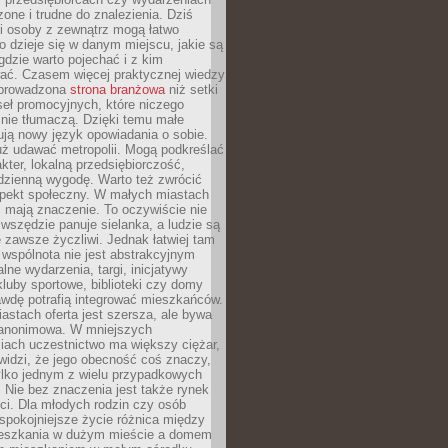
zone i trudne do znalezienia. Dziś
i osoby z zewnątrz mogą łatwo
o dzieje się w danym miejscu, jakie są
gdzie warto pojechać i z kim
ać. Czasem więcej praktycznej wiedzy
 prowadzona
strona branżowa
niż setki
eł promocyjnych, które niczego
nie tłumaczą. Dzięki temu małe
ją nowy język opowiadania o sobie.
uż udawać metropolii. Mogą podkreślać
kter, lokalną przedsiębiorczość,
odzienną wygodę. Warto też zwrócić
pekt społeczny. W małych miastach
ż mają znaczenie. To oczywiście nie
wszędzie panuje sielanka, a ludzie są
 zawsze życzliwi. Jednak łatwiej tam
 wspólnota nie jest abstrakcyjnym
lne wydarzenia, targi, inicjatywy
kluby sportowe, biblioteki czy domy
awdę potrafią integrować mieszkańców.
stach oferta jest szersza, ale bywa
j anonimowa. W mniejszych
iach uczestnictwo ma większy ciężar,
widzi, że jego obecność coś znaczy,
tylko jednym z wielu przypadkowych
 Nie bez znaczenia jest także rynek
ci. Dla młodych rodzin czy osób
spokojniejsze życie różnica między
eszkania w dużym mieście a domem