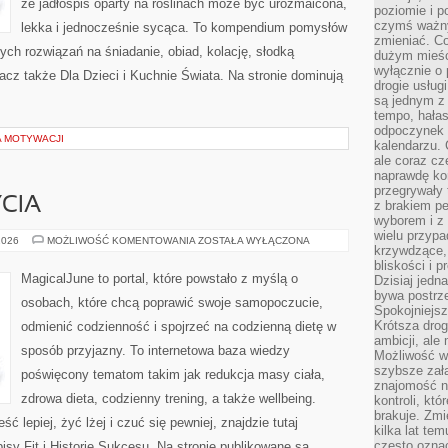
że jadłospis oparty na roślinach może być urozmaicona,
poziomie i p
czymś ważny
lekka i jednocześnie sycąca. To kompendium pomysłów
zmieniać. C
ych rozwiązań na śniadanie, obiad, kolację, słodką
dużym mieśc
wyłącznie o 
cz także Dla Dzieci i Kuchnie Świata. Na stronie dominują
drogie usług
są jednym z
tempo, hałas
odpoczynek 
A MOTYWACJI
kalendarzu.
ale coraz cz
naprawdę kor
przegrywały 
CIA
z brakiem p
wyborem i z 
wielu przypa
ZDROWY
2026
MOŻLIWOŚĆ KOMENTOWANIA
ZOSTAŁA WYŁĄCZONA
krzywdzące, 
STYL
ŻYCIA
bliskości i p
MagicalJune to portal, które powstało z myślą o
Dzisiaj jedn
bywa postrz
osobach, które chcą poprawić swoje samopoczucie,
Spokojniejs
Krótsza drog
odmienić codzienność i spojrzeć na codzienną dietę w
ambicji, al
sposób przyjazny. To internetowa baza wiedzy
Możliwość wy
szybsze zał
poświęcony tematom takim jak redukcja masy ciała,
znajomość na
zdrowa dieta, codzienny trening, a także wellbeing.
kontroli, kt
brakuje. Zmi
ć lepiej, żyć lżej i czuć się pewniej, znajdzie tutaj
kilka lat te
często ozna
isy Fit i Historie Sukcesu. Na stronie publikowane są