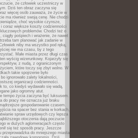
oczucie, że człowiek uczestniczy w
m. Dziś ten obraz zaczyna się
oraz więcej osób zauważa, że życie w
ie ma również swoją cenę. Nie chodzi
pieniądze, choć wysokie czynsze,
i i coraz większe koszty codzienności
 kluczowych problemów. Chodzi też o
, ciągły pośpiech i wrażenie, że nawet
trzeba tam planować jak zadanie w
 Człowiek niby ma wszystko pod ręką,
ęściej nie ma czasu, by z tego
zystać. Małe miasta przez długi czas
ten wyścig wizerunkowy. Kojarzyły się
erspektyw, z nudą, z ograniczonym
życiem, które toczy się zbyt wolno. W
dkach takie spojrzenie było
bo ignorowało zalety lokalności,
rostszej organizacji codzienności.
ak to, co kiedyś wydawało się wadą,
egane jako ogromny atut.
ze tempo życia zaczyna być luksusem.
a do pracy nie oznacza już braku
e mądrzejsze gospodarowanie czasem.
jścia na spacer bez stania w korkach,
atwianie spraw urzędowych czy lepsza
jbliższego otoczenia dają poczucie
órego w dużych aglomeracjach często
enił się też sposób pracy. Jeszcze
mu przeprowadzka do mniejszego miasta
czała zawodowy kompromis. Dziś