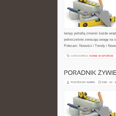
lampy potrafią zmienić każde wnętr
jednocześnie zwracają uwagę na s
Polecam: Nowości i Trendy i Nowo
CATEGORIES:
KONIE W SPORCIE
PORADNIK ŻYWI
POSTED BY ADMIN
KWI - 23 - 