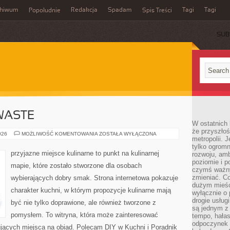
chiwum
Redakcja
Spadam
Tagi
Tagi
Popołudnie
Spis Treści
SUB
WASTE
W ostatnich 
że przyszłoś
PRZEPISY
026
MOŻLIWOŚĆ KOMENTOWANIA
ZOSTAŁA WYŁĄCZONA
metropolii. 
ZERO-
WASTE
tylko ogromn
przyjazne miejsce kulinarne to punkt na kulinarnej
rozwoju, amb
poziomie i p
mapie, które zostało stworzone dla osobach
czymś ważny
zmieniać. C
wybierających dobry smak. Strona internetowa pokazuje
dużym mieśc
charakter kuchni, w którym propozycje kulinarne mają
wyłącznie o 
drogie usług
być nie tylko doprawione, ale również tworzone z
są jednym z
pomysłem. To witryna, która może zainteresować
tempo, hałas
odpoczynek 
ujących miejsca na obiad. Polecam DIY w Kuchni i Poradnik