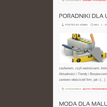
CATEGORIES:
GRAMATYKA ANGIE
PORADNIKI DLA
POSTED BY ADMIN
MAJ - 1 - 2
zaufaniem, czyli wartościami, kt
Aktualności i Trendy i Bezpieczeń
zarówno właścicieli firm, jak i […]
CATEGORIES:
JĘZYKI PROGRAMO
MODA DLA MAL