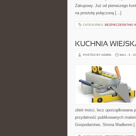
Zakupowy. Już od pierwszego konta
na prostotę połączoną […]
CATEGORIES:
BEZPIECZEŃSTWO W
KUCHNIA WIEJSK
POSTED BY ADMIN
MAJ - 3 - 2
zbiór treści, lecz uporządkowana p
przydatność publikowanych materia
Gospodarstwo. Strona Madlennn 