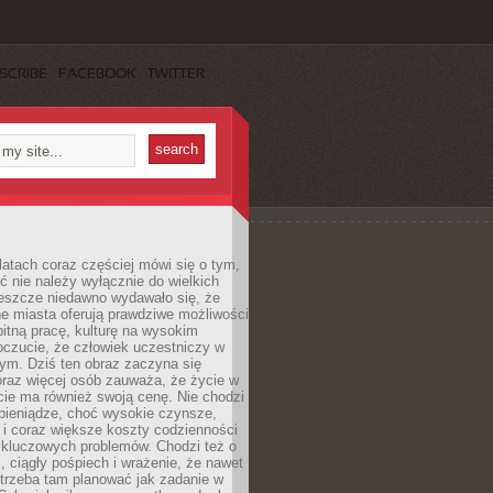
SCRIBE
FACEBOOK
TWITTER
latach coraz częściej mówi się o tym,
ć nie należy wyłącznie do wielkich
Jeszcze niedawno wydawało się, że
e miasta oferują prawdziwe możliwości
itną pracę, kulturę na wysokim
oczucie, że człowiek uczestniczy w
m. Dziś ten obraz zaczyna się
oraz więcej osób zauważa, że życie w
ie ma również swoją cenę. Nie chodzi
pieniądze, choć wysokie czynsze,
i i coraz większe koszty codzienności
 kluczowych problemów. Chodzi też o
, ciągły pośpiech i wrażenie, że nawet
trzeba tam planować jak zadanie w