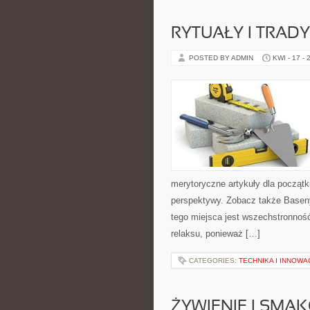
RYTUAŁY I TRADY
POSTED BY ADMIN
KWI - 17 - 
merytoryczne artykuły dla początk
perspektywy. Zobacz także Basen
tego miejsca jest wszechstronność 
relaksu, ponieważ […]
CATEGORIES:
TECHNIKA I INNOWA
ŻYWIENIE I SMAK