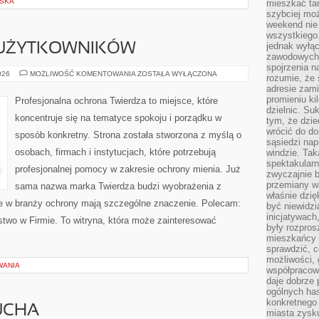
LSKA
mieszkać tam
szybciej moż
weekend nie 
wszystkiego.
jednak wyłą
 UŻYTKOWNIKÓW
zawodowych.
spojrzenia n
PORADNIKI
026
MOŻLIWOŚĆ KOMENTOWANIA
ZOSTAŁA WYŁĄCZONA
rozumie, że 
DLA
adresie zami
UŻYTKOWNIKÓW
promieniu ki
Profesjonalna ochrona Twierdza to miejsce, które
dzielnic. Su
koncentruje się na tematyce spokoju i porządku w
tym, że dzie
wrócić do do
sposób konkretny. Strona została stworzona z myślą o
sąsiedzi nap
osobach, firmach i instytucjach, które potrzebują
windzie. Ta
spektakularn
profesjonalnej pomocy w zakresie ochrony mienia. Już
zwyczajnie b
przemiany wa
sama nazwa marka Twierdza budzi wyobrażenia z
właśnie dzię
óre w branży ochrony mają szczególne znaczenie. Polecam:
być niewidzi
inicjatywach
stwo w Firmie. To witryna, która może zainteresować
były rozpros
mieszkańcy 
sprawdzić, c
możliwości, 
WANIA
współpracow
daje dobrze
ogólnych has
konkretnego 
UCHA
miasta zysku