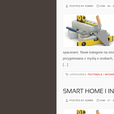
POSTED BY ADMIN
KWI - 30 - 
spacerami. Nowe kategorie na stron
przygotowana z myślą o osobach,
[…]
CATEGORIES:
FESTIWALE I WYDA
SMART HOME I I
POSTED BY ADMIN
KWI - 27 - 