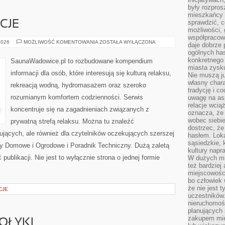
były rozpros
mieszkańcy 
sprawdzić, c
CJE
możliwości, 
współpracow
RYTUAŁY
2026
MOŻLIWOŚĆ KOMENTOWANIA
ZOSTAŁA WYŁĄCZONA
daje dobrze
I
ogólnych has
TRADYCJE
konkretnego 
SaunaWadowice.pl to rozbudowane kompendium
miasta zysku
informacji dla osób, które interesują się kulturą relaksu,
Nie muszą j
własny chara
rekreacją wodną, hydromasażem oraz szeroko
tradycję i c
rozumianym komfortem codzienności. Serwis
uwagę na as
relacje wcią
koncentruje się na zagadnieniach związanych z
oznacza, że 
wobec siebie
prywatną strefą relaksu. Można tu znaleźć
dostrzec, że
ujących, ale również dla czytelników oczekujących szerszej
hasłem. Loka
sąsiedzkie, 
y Domowe i Ogrodowe i Poradnik Techniczny. Dużą zaletą
kultury napr
publikacji. Nie jest to wyłącznie strona o jednej formie
W dużych mia
też bardzie
miejscowośc
bo człowiek 
że nie jest 
CJE
uczestników.
nieruchomoś
planujących 
zakupem mi
OŁYKI