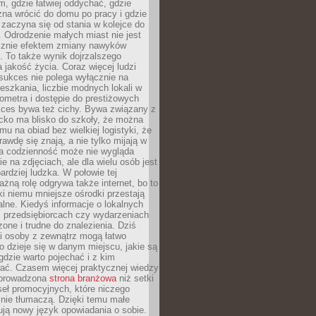
, gdzie łatwiej oddychać, gdzie
na wrócić do domu po pracy i gdzie
zaczyna się od stania w kolejce do
 Odrodzenie małych miast nie jest
cznie efektem zmiany nawyków
 To także wynik dojrzalszego
a jakość życia. Coraz więcej ludzi
sukces nie polega wyłącznie na
eszkania, liczbie modnych lokali w
lometra i dostępie do prestiżowych
kces bywa też cichy. Bywa związany z
cko ma blisko do szkoły, że można
mu na obiad bez wielkiej logistyki, że
rawdę się znają, a nie tylko mijają w
ka codzienność może nie wygląda
ie na zdjęciach, ale dla wielu osób jest
ardziej ludzka. W połowie tej
żną rolę odgrywa także internet, bo to
ki niemu mniejsze ośrodki przestają
alne. Kiedyś informacje o lokalnych
, przedsiębiorcach czy wydarzeniach
zone i trudne do znalezienia. Dziś
i osoby z zewnątrz mogą łatwo
o dzieje się w danym miejscu, jakie są
gdzie warto pojechać i z kim
ać. Czasem więcej praktycznej wiedzy
 prowadzona
strona branżowa
niż setki
eł promocyjnych, które niczego
nie tłumaczą. Dzięki temu małe
ją nowy język opowiadania o sobie.