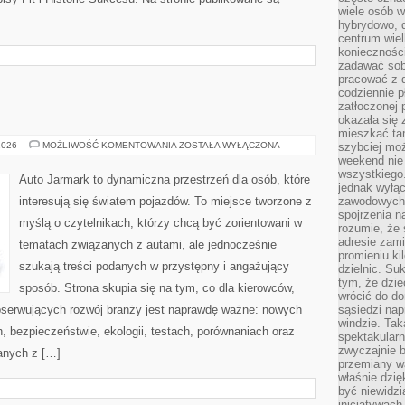
wiele osób w
hybrydowo, 
centrum wiel
konieczności
zadawać sob
pracować z 
codziennie p
zatłoczonej 
okazała się 
mieszkać tam
MOTORYZACJA
2026
MOŻLIWOŚĆ KOMENTOWANIA
ZOSTAŁA WYŁĄCZONA
szybciej moż
weekend nie 
wszystkiego.
Auto Jarmark to dynamiczna przestrzeń dla osób, które
jednak wyłą
interesują się światem pojazdów. To miejsce tworzone z
zawodowych.
spojrzenia n
myślą o czytelnikach, którzy chcą być zorientowani w
rozumie, że 
adresie zami
tematach związanych z autami, ale jednocześnie
promieniu ki
szukają treści podanych w przystępny i angażujący
dzielnic. Su
tym, że dzie
sposób. Strona skupia się na tym, co dla kierowców,
wrócić do do
bserwujących rozwój branży jest naprawdę ważne: nowych
sąsiedzi nap
windzie. Ta
, bezpieczeństwie, ekologii, testach, porównaniach oraz
spektakularn
zwyczajnie b
anych z […]
przemiany wa
właśnie dzię
być niewidzi
inicjatywach