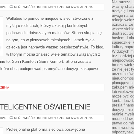
Nie muszą j
własny chara
MODA
2026
MOŻLIWOŚĆ KOMENTOWANIA
ZOSTAŁA WYŁĄCZONA
DLA
tradycję i c
MALUCHA
uwagę na as
Wallaboo to pomocne miejsce w sieci stworzone z
relacje wcią
oznacza, że 
myślą o rodzicach, którzy szukają konkretnych
wobec siebie
podpowiedzi dotyczących maluchów. Strona skupia się
dostrzec, że
hasłem. Loka
na tym, co w pierwszych miesiącach i latach życia
sąsiedzkie, 
kultury napr
dziecka jest naprawdę ważne: bezpieczeństwie. To blog,
W dużych mia
w którym można znaleźć wiele tematów związanych z
też bardzie
miejscowośc
ie to: Sen i Komfort i Sen i Komfort. Strona została
bo człowiek 
 które chcą podejmować przemyślane decyzje zakupowe
że nie jest 
uczestników.
nieruchomoś
planujących 
zakupem mi
RZENIA
lub większy
może być og
konta, lecz 
presją fina
NTELIGENTNE OŚWIETLENIE
decyzje, nie
realnie myśl
SMART
2026
MOŻLIWOŚĆ KOMENTOWANIA
ZOSTAŁA WYŁĄCZONA
musi oddawa
HOME
prawo do mie
I
mu inwestowa
INTELIGENTNE
Profesjonalna platforma sieciowa poświęcona
OŚWIETLENIE
odpoczynek.