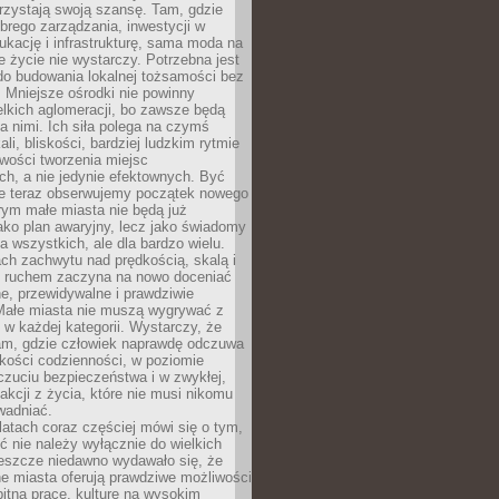
rzystają swoją szansę. Tam, gdzie
brego zarządzania, inwestycji w
dukację i infrastrukturę, sama moda na
e życie nie wystarczy. Potrzebna jest
do budowania lokalnej tożsamości bez
 Mniejsze ośrodki nie powinny
lkich aglomeracji, bo zawsze będą
a nimi. Ich siła polega na czymś
li, bliskości, bardziej ludzkim rytmie
iwości tworzenia miejsc
ch, a nie jedynie efektownych. Być
e teraz obserwujemy początek nowego
rym małe miasta nie będą już
ako plan awaryjny, lecz jako świadomy
la wszystkich, ale dla bardzo wielu.
ach zachwytu nad prędkością, skalą i
 ruchem zaczyna na nowo doceniać
lne, przewidywalne i prawdziwie
Małe miasta nie muszą wygrywać z
 w każdej kategorii. Wystarczy, że
am, gdzie człowiek naprawdę odczuwa
akości codzienności, w poziomie
czuciu bezpieczeństwa i w zwykłej,
fakcji z życia, które nie musi nikomu
wadniać.
latach coraz częściej mówi się o tym,
ć nie należy wyłącznie do wielkich
Jeszcze niedawno wydawało się, że
e miasta oferują prawdziwe możliwości
itną pracę, kulturę na wysokim