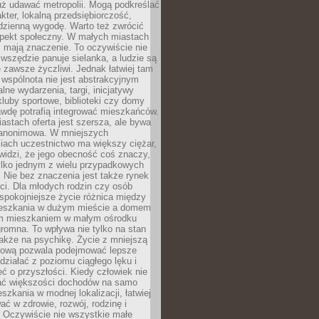
uż udawać metropolii. Mogą podkreślać
kter, lokalną przedsiębiorczość,
odzienną wygodę. Warto też zwrócić
pekt społeczny. W małych miastach
ż mają znaczenie. To oczywiście nie
wszędzie panuje sielanka, a ludzie są
 zawsze życzliwi. Jednak łatwiej tam
 wspólnota nie jest abstrakcyjnym
lne wydarzenia, targi, inicjatywy
kluby sportowe, biblioteki czy domy
awdę potrafią integrować mieszkańców.
stach oferta jest szersza, ale bywa
j anonimowa. W mniejszych
iach uczestnictwo ma większy ciężar,
widzi, że jego obecność coś znaczy,
tylko jednym z wielu przypadkowych
 Nie bez znaczenia jest także rynek
ci. Dla młodych rodzin czy osób
spokojniejsze życie różnica między
eszkania w dużym mieście a domem
m mieszkaniem w małym ośrodku
romna. To wpływa nie tylko na stan
także na psychikę. Życie z mniejszą
nsową pozwala podejmować lepsze
 działać z poziomu ciągłego lęku i
eć o przyszłości. Kiedy człowiek nie
ć większości dochodów na samo
szkania w modnej lokalizacji, łatwiej
ć w zdrowie, rozwój, rodzinę i
 Oczywiście nie wszystkie małe