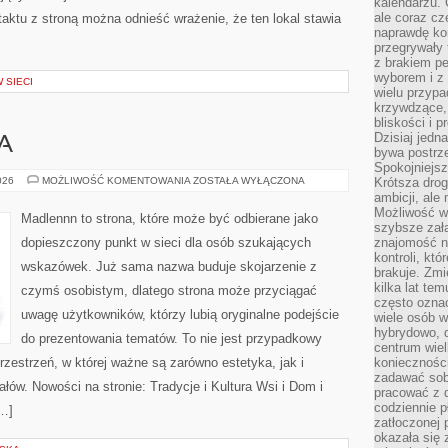
kalendarzu.
ale coraz cz
ktu z stroną można odnieść wrażenie, że ten lokal stawia
naprawdę kor
przegrywały 
z brakiem p
wyborem i z 
 SIECI
wielu przypa
krzywdzące, 
bliskości i p
Dzisiaj jedn
A
bywa postrz
Spokojniejs
KUCHNIA
026
MOŻLIWOŚĆ KOMENTOWANIA
ZOSTAŁA WYŁĄCZONA
Krótsza drog
WIEJSKA
ambicji, al
Możliwość wy
Madlennn to strona, które może być odbierane jako
szybsze zał
dopieszczony punkt w sieci dla osób szukających
znajomość na
kontroli, kt
wskazówek. Już sama nazwa buduje skojarzenie z
brakuje. Zmi
kilka lat te
czymś osobistym, dlatego strona może przyciągać
często ozna
uwagę użytkowników, którzy lubią oryginalne podejście
wiele osób w
hybrydowo, 
do prezentowania tematów. To nie jest przypadkowy
centrum wiel
rzestrzeń, w której ważne są zarówno estetyka, jak i
konieczności
zadawać sob
łów. Nowości na stronie: Tradycje i Kultura Wsi i Dom i
pracować z 
codziennie p
[…]
zatłoczonej 
okazała się 