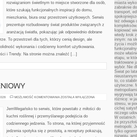
rozwiązaniom świetlnym to miejsce stworzone dla osób,
miasta wyko
zabraknie do
które szukają funkcjonalnych inspiracji do domu,
transport, e
spokojniejsz
mieszkania, biura oraz przestrzeni użytkowych. Serwis
też odwaga 
prezentuje rozbudowany świat produktów związanych z
kompleksów.
kopiować wie
aranżacją światła, pokazując jak odpowiednio dobrane
wtedy krok z
ze. To przestrzeń dla tych, którzy cenią design, ale
innym: na ska
życia i możl
olidność wykonania i codzienny komfort użytkowania.
funkcjonalny
może właśni
ści i Trendy. Na stronie można znaleźć […]
etapu, w któ
traktowane j
wybór. Nie d
Świat po lat
nieustannym
to, co stabi
użyteczne. 
ENIOWY
metropoliami
wygrywają t
PORADNIK
2026
MOŻLIWOŚĆ KOMENTOWANIA
ZOSTAŁA WYŁĄCZONA
różnicę: w j
ŻYWIENIOWY
stresu, w po
cichej satys
JemWegańsko to serwis, które powstało z miłości do
niczego udo
kuchni roślinnej i przemyślanego podejścia do
W ostatnich 
że przyszłoś
codziennego jedzenia. To strona, na której przyjemność
metropolii. 
jedzenia spotyka się z prostotą, a receptury pokazują,
tylko ogromn
rozwoju, amb