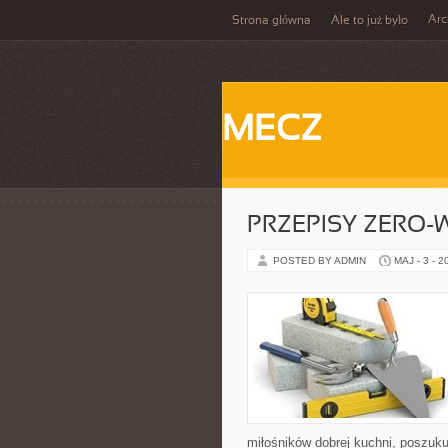
Ar
Strona główna
Ale to już było
MECZ
PRZEPISY ZERO-
POSTED BY ADMIN
MAJ - 3 - 2
miłośników dobrej kuchni, poszuk