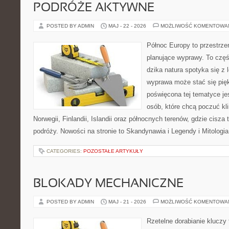
PODRÓŻE AKTYWNE
POSTED BY ADMIN
MAJ - 22 - 2026
MOŻLIWOŚĆ KOMENTOWA
Północ Europy to przestrze
planujące wyprawy. To czę
dzika natura spotyka się z 
wyprawa może stać się pi
poświęcona tej tematyce jes
osób, które chcą poczuć kli
Norwegii, Finlandii, Islandii oraz północnych terenów, gdzie cisza
podróży. Nowości na stronie to Skandynawia i Legendy i Mitologia
CATEGORIES:
POZOSTAŁE ARTYKUŁY
BLOKADY MECHANICZNE
POSTED BY ADMIN
MAJ - 21 - 2026
MOŻLIWOŚĆ KOMENTOWA
Rzetelne dorabianie kluczy 