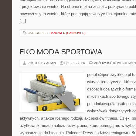
i projektowanie wnętrz. Na stronie można znaleźć praktyczne pub
nowoczesnych wnętrz, które pomagają stworzyć funkcjonalne miej
[…]
CATEGORIES:
HANOWER (HANNOVER)
EKO MODA SPORTOWA
POSTED BY ADMIN
CZE - 1 - 2026
MOŻLIWOŚĆ KOMENTOWAN
portal eSportowySklep.pl to
witryna tematyczna, która 
osobach dbających o formę
miłośnikach sportowego styl
poradnikową dla osób posz
wskazówek dotyczących odz
aktywnych, a także różnego rodzaju akcesoriów fitness. Dzięki bo
użytkownik może znaleźć rozwiązania, które pomogą mu w wybor
wyposażenia do biegania. Polecam Dresy i odzież treningowa i Bu