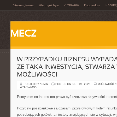
Archiwum
Redakc
Strona główna
Ale to już było
Popołudnie
MECZ
W PRZYPADKU BIZNESU WYPADA
ŻE TAKA INWESTYCJA, STWARZA 
MOŻLIWOŚCI
POSTED BY ADMIN
POSTED ON SIE - 19 - 2025
MOŻLIWOŚĆ 
WYŁĄCZONA
Pomysłem na interes ma prawo być rzeczowa aktywności interne
Pożyczki pozabankowe są czasami przysłowiowym kołem ratunko
potrzebujących gotówki a niestety znajdujących się w sytuacji, w j