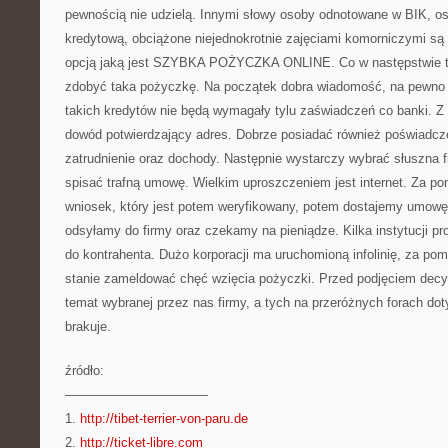
pewnością nie udzielą. Innymi słowy osoby odnotowane w BIK, os
kredytową, obciążone niejednokrotnie zajęciami komorniczymi są 
opcją jaką jest SZYBKA POŻYCZKA ONLINE. Co w następstwie te
zdobyć taka pożyczkę. Na początek dobra wiadomość, na pewno i
takich kredytów nie będą wymagały tylu zaświadczeń co banki. Z 
dowód potwierdzający adres. Dobrze posiadać również poświadcz
zatrudnienie oraz dochody. Następnie wystarczy wybrać słuszna fi
spisać trafną umowę. Wielkim uproszczeniem jest internet. Za p
wniosek, który jest potem weryfikowany, potem dostajemy umowę,
odsyłamy do firmy oraz czekamy na pieniądze. Kilka instytucji pr
do kontrahenta. Dużo korporacji ma uruchomioną infolinię, za pom
stanie zameldować chęć wzięcia pożyczki. Przed podjęciem decyz
temat wybranej przez nas firmy, a tych na przeróżnych forach do
brakuje.
źródło:
———————————
1.
http://tibet-terrier-von-paru.de
2.
http://ticket-libre.com