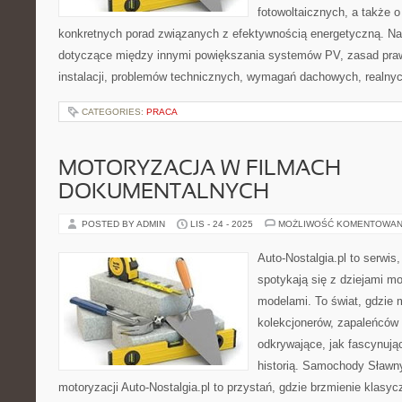
fotowoltaicznych, a także o
konkretnych porad związanych z efektywnością energetyczną. Na s
dotyczące między innymi powiększania systemów PV, zasad pr
instalacji, problemów technicznych, wymagań dachowych, realny
CATEGORIES:
PRACA
MOTORYZACJA W FILMACH
DOKUMENTALNYCH
POSTED BY ADMIN
LIS - 24 - 2025
MOŻLIWOŚĆ KOMENTOWAN
Auto-Nostalgia.pl to serwi
spotykają się z dziejami mo
modelami. To świat, gdzie 
kolekcjonerów, zapaleńców 
odkrywające, jak fascynuj
historią. Samochody Sławny
motoryzacji Auto-Nostalgia.pl to przystań, gdzie brzmienie klasyc