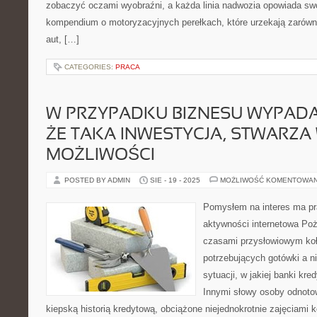
zobaczyć oczami wyobraźni, a każda linia nadwozia opowiada sw
kompendium o motoryzacyjnych perełkach, które urzekają zarówn
aut, […]
CATEGORIES:
PRACA
W PRZYPADKU BIZNESU WYPADA
ŻE TAKA INWESTYCJA, STWARZA 
MOŻLIWOŚCI
POSTED BY ADMIN
SIE - 19 - 2025
MOŻLIWOŚĆ KOMENTOWA
Pomysłem na interes ma p
aktywności internetowa Po
czasami przysłowiowym koł
potrzebujących gotówki a n
sytuacji, w jakiej banki kre
Innymi słowy osoby odnoto
kiepską historią kredytową, obciążone niejednokrotnie zajęciami 