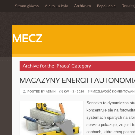
Archiwum
Redakc
Strona główna
Ale to już było
Popołudnie
MECZ
Archive for the ‘Praca’ Category
MAGAZYNY ENERGII I AUTONOM
POSTED BY ADMIN
KWI - 3 - 2026
MOŻLIWOŚĆ KOMENTOWAN
Sonneko to dynamiczna stro
koncentruje się na fotowolt
systemach opartych na sło
serwisu pokazuje, że jest 
osobach, które chcą poznać 