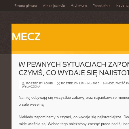
Archiwum
Redakc
Strona główna
Ale to już było
Popołudnie
MECZ
W PEWNYCH SYTUACJACH ZAPO
CZYMŚ, CO WYDAJE SIĘ NAJISTO
POSTED BY ADMIN
POSTED ON LIP - 14 - 2025
MOŻLIWOŚĆ 
WYŁĄCZONA
Na niej odbywają się wszystkie zabawy oraz najciekawsze moment
o salę weselną
Niekiedy zapominamy o czymś, co wydaje się najistotniejsze. Dod
takie właśnie są. Wobec tego należałoby zacząć prace nad ślub