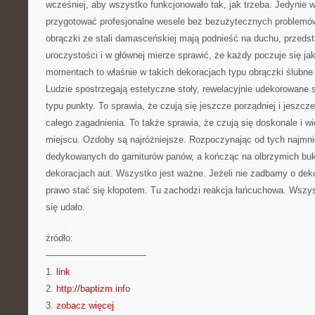
wcześniej, aby wszystko funkcjonowało tak, jak trzeba. Jedynie
przygotować profesjonalne wesele bez bezużytecznych problemów
obrączki ze stali damasceńskiej mają podnieść na duchu, przedsta
uroczystości i w głównej mierze sprawić, że każdy poczuje się j
momentach to właśnie w takich dekoracjach typu obrączki ślubne
Ludzie spostrzegają estetyczne stoły, rewelacyjnie udekorowane 
typu punkty. To sprawia, że czują się jeszcze porządniej i jeszc
całego zagadnienia. To także sprawia, że czują się doskonale i 
miejscu. Ozdoby są najróżniejsze. Rozpoczynając od tych najmn
dedykowanych do garniturów panów, a kończąc na olbrzymich buk
dekoracjach aut. Wszystko jest ważne. Jeżeli nie zadbamy o dek
prawo stać się kłopotem. Tu zachodzi reakcja łańcuchowa. Wszys
się udało.
źródło:
———————————
1.
link
2.
http://baptizm.info
3.
zobacz więcej