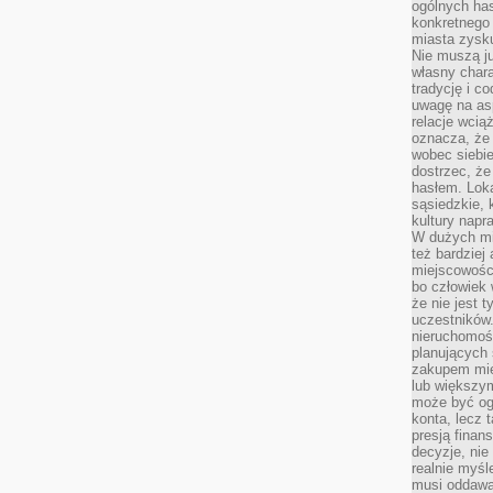
ogólnych has
konkretnego 
miasta zysku
Nie muszą j
własny chara
tradycję i c
uwagę na as
relacje wcią
oznacza, że 
wobec siebie
dostrzec, że
hasłem. Loka
sąsiedzkie, 
kultury napr
W dużych mia
też bardzie
miejscowośc
bo człowiek 
że nie jest 
uczestników.
nieruchomoś
planujących 
zakupem mi
lub większy
może być og
konta, lecz 
presją fina
decyzje, nie
realnie myśl
musi oddawa