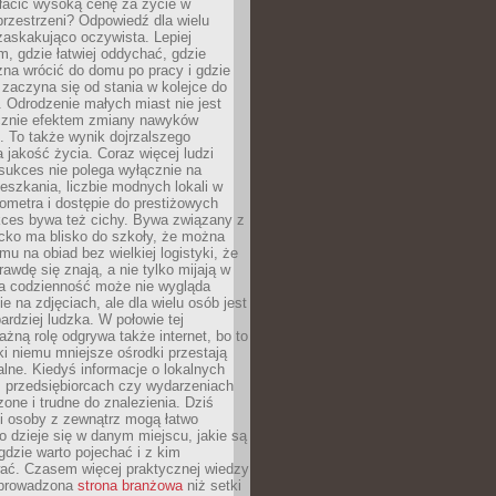
łacić wysoką cenę za życie w
przestrzeni? Odpowiedź dla wielu
zaskakująco oczywista. Lepiej
, gdzie łatwiej oddychać, gdzie
na wrócić do domu po pracy i gdzie
zaczyna się od stania w kolejce do
 Odrodzenie małych miast nie jest
cznie efektem zmiany nawyków
 To także wynik dojrzalszego
a jakość życia. Coraz więcej ludzi
sukces nie polega wyłącznie na
eszkania, liczbie modnych lokali w
lometra i dostępie do prestiżowych
kces bywa też cichy. Bywa związany z
cko ma blisko do szkoły, że można
mu na obiad bez wielkiej logistyki, że
rawdę się znają, a nie tylko mijają w
ka codzienność może nie wygląda
ie na zdjęciach, ale dla wielu osób jest
ardziej ludzka. W połowie tej
żną rolę odgrywa także internet, bo to
ki niemu mniejsze ośrodki przestają
alne. Kiedyś informacje o lokalnych
, przedsiębiorcach czy wydarzeniach
zone i trudne do znalezienia. Dziś
i osoby z zewnątrz mogą łatwo
o dzieje się w danym miejscu, jakie są
gdzie warto pojechać i z kim
ać. Czasem więcej praktycznej wiedzy
 prowadzona
strona branżowa
niż setki