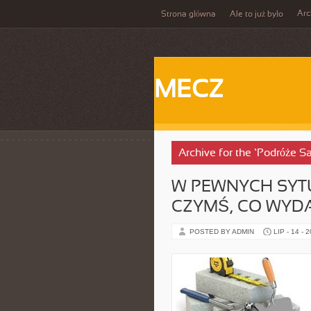
Ar
Strona główna
Ale to już było
MECZ
Archive for the ‘Podróże 
W PEWNYCH SYT
CZYMŚ, CO WYDAJ
POSTED BY ADMIN
LIP - 14 - 