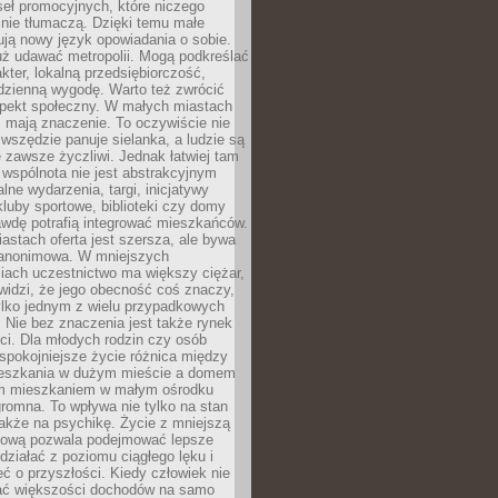
eł promocyjnych, które niczego
nie tłumaczą. Dzięki temu małe
ją nowy język opowiadania o sobie.
uż udawać metropolii. Mogą podkreślać
kter, lokalną przedsiębiorczość,
odzienną wygodę. Warto też zwrócić
pekt społeczny. W małych miastach
ż mają znaczenie. To oczywiście nie
wszędzie panuje sielanka, a ludzie są
 zawsze życzliwi. Jednak łatwiej tam
 wspólnota nie jest abstrakcyjnym
lne wydarzenia, targi, inicjatywy
kluby sportowe, biblioteki czy domy
awdę potrafią integrować mieszkańców.
stach oferta jest szersza, ale bywa
j anonimowa. W mniejszych
iach uczestnictwo ma większy ciężar,
widzi, że jego obecność coś znaczy,
tylko jednym z wielu przypadkowych
 Nie bez znaczenia jest także rynek
ci. Dla młodych rodzin czy osób
spokojniejsze życie różnica między
eszkania w dużym mieście a domem
m mieszkaniem w małym ośrodku
romna. To wpływa nie tylko na stan
także na psychikę. Życie z mniejszą
nsową pozwala podejmować lepsze
 działać z poziomu ciągłego lęku i
eć o przyszłości. Kiedy człowiek nie
ć większości dochodów na samo