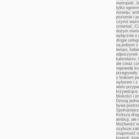
metropolii. 
tylko ogromn
rozwoju, amb
poziomie i p
czymś ważny
zmieniać. C
dużym mieśc
wyłącznie o 
drogie usług
są jednym z
tempo, hałas
odpoczynek 
kalendarzu.
ale coraz cz
naprawdę kor
przegrywały 
z brakiem p
wyborem i z 
wielu przypa
krzywdzące, 
bliskości i p
Dzisiaj jedn
bywa postrz
Spokojniejs
Krótsza drog
ambicji, al
Możliwość wy
szybsze zał
znajomość na
kontroli, kt