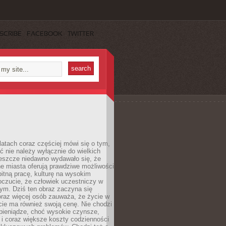
SCRIBE
FACEBOOK
TWITTER
latach coraz częściej mówi się o tym,
ć nie należy wyłącznie do wielkich
Jeszcze niedawno wydawało się, że
e miasta oferują prawdziwe możliwości
itną pracę, kulturę na wysokim
oczucie, że człowiek uczestniczy w
m. Dziś ten obraz zaczyna się
oraz więcej osób zauważa, że życie w
ie ma również swoją cenę. Nie chodzi
pieniądze, choć wysokie czynsze,
i i coraz większe koszty codzienności