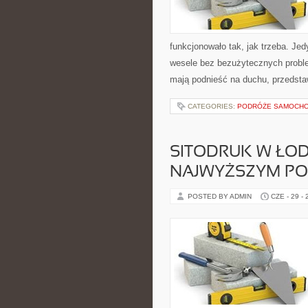
funkcjonowało tak, jak trzeba. J
wesele bez bezużytecznych proble
mają podnieść na duchu, przedsta
CATEGORIES:
PODRÓŻE SAMOCHOD
SITODRUK W ŁOD
NAJWYŻSZYM PO
POSTED BY ADMIN
CZE - 29 -