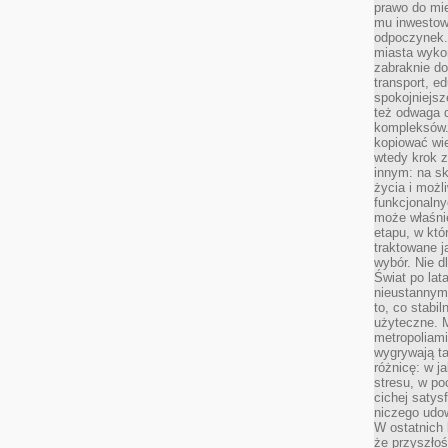
prawo do mie
mu inwestowa
odpoczynek.
miasta wyko
zabraknie do
transport, e
spokojniejsz
też odwaga 
kompleksów.
kopiować wie
wtedy krok z
innym: na ska
życia i możl
funkcjonalny
może właśni
etapu, w któ
traktowane j
wybór. Nie d
Świat po lat
nieustannym
to, co stabi
użyteczne. 
metropoliami
wygrywają t
różnicę: w j
stresu, w po
cichej satys
niczego udo
W ostatnich 
że przyszłoś