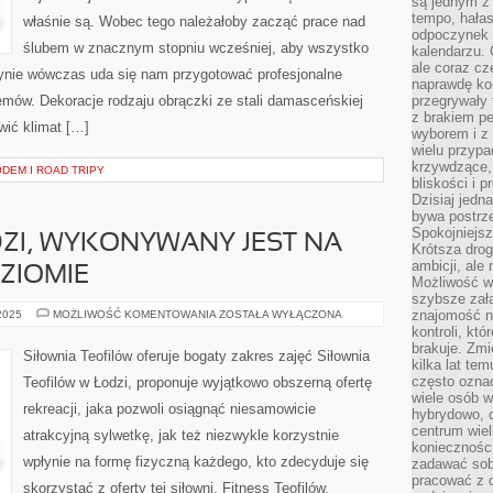
są jednym z
tempo, hałas
właśnie są. Wobec tego należałoby zacząć prace nad
odpoczynek 
ślubem w znacznym stopniu wcześniej, aby wszystko
kalendarzu.
ale coraz cz
edynie wówczas uda się nam przygotować profesjonalne
naprawdę kor
mów. Dekoracje rodzaju obrączki ze stali damasceńskiej
przegrywały 
z brakiem p
wić klimat […]
wyborem i z 
wielu przypa
krzywdzące, 
EM I ROAD TRIPY
bliskości i p
Dzisiaj jedn
bywa postrz
Spokojniejs
ZI, WYKONYWANY JEST NA
Krótsza drog
ambicji, al
ZIOMIE
Możliwość wy
szybsze zał
SITODRUK
znajomość na
 2025
MOŻLIWOŚĆ KOMENTOWANIA
ZOSTAŁA WYŁĄCZONA
W
kontroli, kt
ŁODZI,
brakuje. Zmi
WYKONYWANY
Siłownia Teofilów oferuje bogaty zakres zajęć Siłownia
JEST
kilka lat te
NA
często ozna
Teofilów w Łodzi, proponuje wyjątkowo obszerną ofertę
NAJWYŻSZYM
wiele osób w
POZIOMIE
rekreacji, jaka pozwoli osiągnąć niesamowicie
hybrydowo, 
centrum wiel
atrakcyjną sylwetkę, jak też niezwykle korzystnie
konieczności
wpłynie na formę fizyczną każdego, kto zdecyduje się
zadawać sob
pracować z 
skorzystać z oferty tej siłowni. Fitness Teofilów,