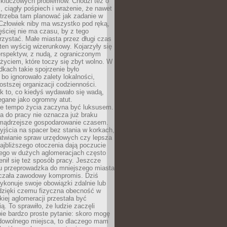
 kluczowych problemów. Chodzi też o
, ciągły pośpiech i wrażenie, że nawet
trzeba tam planować jak zadanie w
 Człowiek niby ma wszystko pod ręką,
ęściej nie ma czasu, by z tego
zystać. Małe miasta przez długi czas
ten wyścig wizerunkowy. Kojarzyły się
erspektyw, z nudą, z ograniczonym
życiem, które toczy się zbyt wolno. W
dkach takie spojrzenie było
bo ignorowało zalety lokalności,
rostszej organizacji codzienności.
ak to, co kiedyś wydawało się wadą,
egane jako ogromny atut.
ze tempo życia zaczyna być luksusem.
a do pracy nie oznacza już braku
e mądrzejsze gospodarowanie czasem.
jścia na spacer bez stania w korkach,
atwianie spraw urzędowych czy lepsza
jbliższego otoczenia dają poczucie
órego w dużych aglomeracjach często
enił się też sposób pracy. Jeszcze
mu przeprowadzka do mniejszego miasta
czała zawodowy kompromis. Dziś
ykonuje swoje obowiązki zdalnie lub
dzięki czemu fizyczna obecność w
kiej aglomeracji przestała być
ą. To sprawiło, że ludzie zaczęli
ie bardzo proste pytanie: skoro mogę
dowolnego miejsca, to dlaczego mam