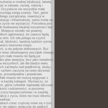
szkania w modnej lokalizacji, łatwiej
ć w zdrowie, rozwój, rodzinę i
 Oczywiście nie wszystkie małe
rzystają swoją szansę. Tam, gdzie
brego zarządzania, inwestycji w
dukację i infrastrukturę, sama moda na
e życie nie wystarczy. Potrzebna jest
do budowania lokalnej tożsamości bez
 Mniejsze ośrodki nie powinny
lkich aglomeracji, bo zawsze będą
a nimi. Ich siła polega na czymś
li, bliskości, bardziej ludzkim rytmie
iwości tworzenia miejsc
ch, a nie jedynie efektownych. Być
e teraz obserwujemy początek nowego
rym małe miasta nie będą już
ako plan awaryjny, lecz jako świadomy
la wszystkich, ale dla bardzo wielu.
ach zachwytu nad prędkością, skalą i
 ruchem zaczyna na nowo doceniać
lne, przewidywalne i prawdziwie
Małe miasta nie muszą wygrywać z
 w każdej kategorii. Wystarczy, że
am, gdzie człowiek naprawdę odczuwa
akości codzienności, w poziomie
czuciu bezpieczeństwa i w zwykłej,
fakcji z życia, które nie musi nikomu
wadniać.
latach coraz częściej mówi się o tym,
ć nie należy wyłącznie do wielkich