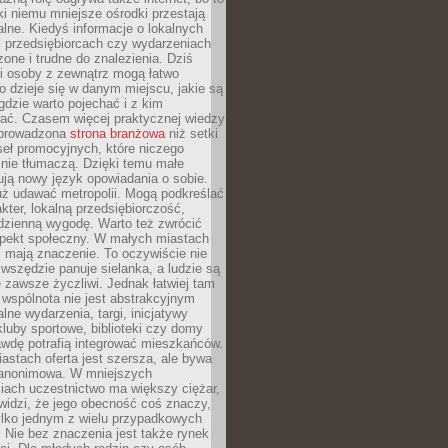
ki niemu mniejsze ośrodki przestają
alne. Kiedyś informacje o lokalnych
, przedsiębiorcach czy wydarzeniach
zone i trudne do znalezienia. Dziś
i osoby z zewnątrz mogą łatwo
o dzieje się w danym miejscu, jakie są
gdzie warto pojechać i z kim
ać. Czasem więcej praktycznej wiedzy
 prowadzona
strona branżowa
niż setki
eł promocyjnych, które niczego
nie tłumaczą. Dzięki temu małe
ją nowy język opowiadania o sobie.
uż udawać metropolii. Mogą podkreślać
kter, lokalną przedsiębiorczość,
odzienną wygodę. Warto też zwrócić
pekt społeczny. W małych miastach
ż mają znaczenie. To oczywiście nie
wszędzie panuje sielanka, a ludzie są
 zawsze życzliwi. Jednak łatwiej tam
 wspólnota nie jest abstrakcyjnym
lne wydarzenia, targi, inicjatywy
kluby sportowe, biblioteki czy domy
awdę potrafią integrować mieszkańców.
stach oferta jest szersza, ale bywa
j anonimowa. W mniejszych
iach uczestnictwo ma większy ciężar,
widzi, że jego obecność coś znaczy,
tylko jednym z wielu przypadkowych
 Nie bez znaczenia jest także rynek