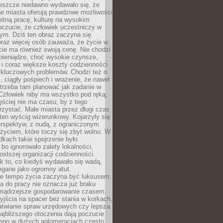
Jeszcze niedawno wydawało się, że
e miasta oferują prawdziwe możliwości
itną pracę, kulturę na wysokim
oczucie, że człowiek uczestniczy w
m. Dziś ten obraz zaczyna się
oraz więcej osób zauważa, że życie w
ie ma również swoją cenę. Nie chodzi
pieniądze, choć wysokie czynsze,
i i coraz większe koszty codzienności
 kluczowych problemów. Chodzi też o
, ciągły pośpiech i wrażenie, że nawet
trzeba tam planować jak zadanie w
 Człowiek niby ma wszystko pod ręką,
ęściej nie ma czasu, by z tego
zystać. Małe miasta przez długi czas
ten wyścig wizerunkowy. Kojarzyły się
erspektyw, z nudą, z ograniczonym
życiem, które toczy się zbyt wolno. W
dkach takie spojrzenie było
bo ignorowało zalety lokalności,
rostszej organizacji codzienności.
ak to, co kiedyś wydawało się wadą,
egane jako ogromny atut.
ze tempo życia zaczyna być luksusem.
a do pracy nie oznacza już braku
e mądrzejsze gospodarowanie czasem.
jścia na spacer bez stania w korkach,
atwianie spraw urzędowych czy lepsza
jbliższego otoczenia dają poczucie
órego w dużych aglomeracjach często