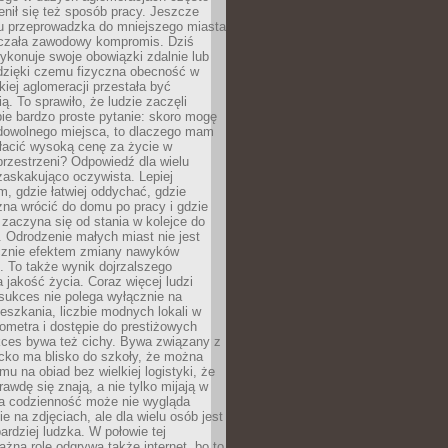
enił się też sposób pracy. Jeszcze
mu przeprowadzka do mniejszego miasta
czała zawodowy kompromis. Dziś
ykonuje swoje obowiązki zdalnie lub
dzięki czemu fizyczna obecność w
kiej aglomeracji przestała być
ą. To sprawiło, że ludzie zaczęli
ie bardzo proste pytanie: skoro mogę
dowolnego miejsca, to dlaczego mam
łacić wysoką cenę za życie w
przestrzeni? Odpowiedź dla wielu
zaskakująco oczywista. Lepiej
, gdzie łatwiej oddychać, gdzie
na wrócić do domu po pracy i gdzie
zaczyna się od stania w kolejce do
 Odrodzenie małych miast nie jest
cznie efektem zmiany nawyków
 To także wynik dojrzalszego
a jakość życia. Coraz więcej ludzi
sukces nie polega wyłącznie na
eszkania, liczbie modnych lokali w
lometra i dostępie do prestiżowych
kces bywa też cichy. Bywa związany z
cko ma blisko do szkoły, że można
mu na obiad bez wielkiej logistyki, że
rawdę się znają, a nie tylko mijają w
ka codzienność może nie wygląda
ie na zdjęciach, ale dla wielu osób jest
ardziej ludzka. W połowie tej
żną rolę odgrywa także internet, bo to