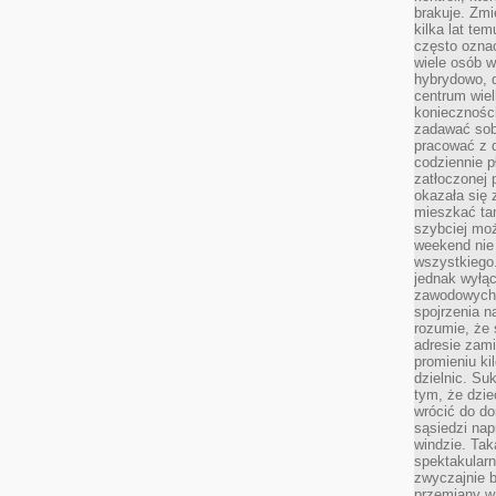
brakuje. Zmi
kilka lat te
często ozna
wiele osób w
hybrydowo, 
centrum wiel
konieczności
zadawać sob
pracować z 
codziennie p
zatłoczonej 
okazała się 
mieszkać tam
szybciej moż
weekend nie 
wszystkiego.
jednak wyłą
zawodowych.
spojrzenia n
rozumie, że 
adresie zami
promieniu ki
dzielnic. Su
tym, że dzie
wrócić do do
sąsiedzi nap
windzie. Ta
spektakularn
zwyczajnie b
przemiany wa