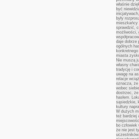
właśnie dzię
być niewidzi
inicjatywach
były rozpros
mieszkańcy 
sprawdzić, c
możliwości, 
współpracow
daje dobrze
ogólnych has
konkretnego 
miasta zysku
Nie muszą j
własny chara
tradycję i c
uwagę na as
relacje wcią
oznacza, że 
wobec siebie
dostrzec, że
hasłem. Loka
sąsiedzkie, 
kultury napr
W dużych mia
też bardzie
miejscowośc
bo człowiek 
że nie jest 
uczestników.