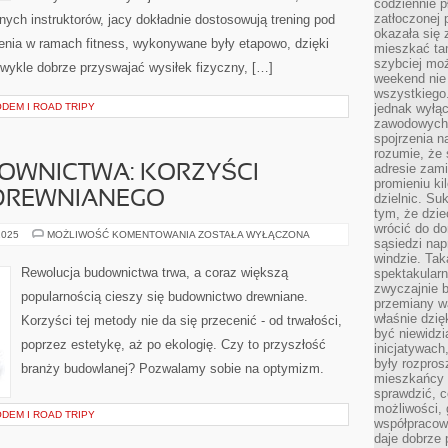
codziennie p
zatłoczonej 
nych instruktorów, jacy dokładnie dostosowują trening pod
okazała się 
enia w ramach fitness, wykonywane były etapowo, dzięki
mieszkać tam
szybciej moż
wykle dobrze przyswajać wysiłek fizyczny, […]
weekend nie 
wszystkiego.
EM I ROAD TRIPY
jednak wyłą
zawodowych.
spojrzenia n
rozumie, że 
adresie zami
OWNICTWA: KORZYŚCI
promieniu ki
DREWNIANEGO
dzielnic. Su
tym, że dzie
wrócić do do
REWOLUCJA
2025
MOŻLIWOŚĆ KOMENTOWANIA
ZOSTAŁA WYŁĄCZONA
sąsiedzi nap
BUDOWNICTWA:
KORZYŚCI
windzie. Ta
BUDOWNICTWA
Rewolucja budownictwa trwa, a coraz większą
spektakularn
DREWNIANEGO
zwyczajnie b
popularnością cieszy się budownictwo drewniane.
przemiany wa
właśnie dzię
Korzyści tej metody nie da się przecenić - od trwałości,
być niewidzi
poprzez estetykę, aż po ekologię. Czy to przyszłość
inicjatywach
były rozpros
branży budowlanej? Pozwalamy sobie na optymizm.
mieszkańcy 
sprawdzić, c
możliwości, 
EM I ROAD TRIPY
współpracow
daje dobrze