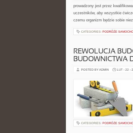
prowadzony jest przez kwalifikowa
uczestników, aby wszystkie ćwicz
czemu organizm będzie sobie niez
CATEGORIES:
PODRÓŻE SAMOCHOD
REWOLUCJA BUD
BUDOWNICTWA 
POSTED BY ADMIN
LUT - 22 - 
CATEGORIES:
PODRÓŻE SAMOCHOD