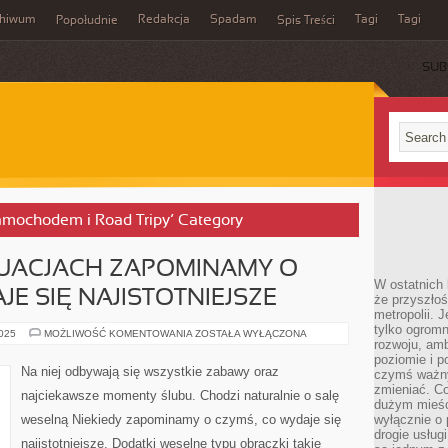
chiwum
Redakcja
Spadam
Tagi
Tagi
Popołudnie
Spis Treści
SUB
Samochodem i Road Tripy’ Category
UACJACH ZAPOMINAMY O
W ostatnich 
E SIĘ NAJISTOTNIEJSZE
że przyszłoś
metropolii. 
tylko ogromn
W
2025
MOŻLIWOŚĆ KOMENTOWANIA
ZOSTAŁA WYŁĄCZONA
rozwoju, amb
PEWNYCH
SYTUACJACH
poziomie i p
ZAPOMINAMY
Na niej odbywają się wszystkie zabawy oraz
czymś ważny
O
CZYMŚ,
zmieniać. C
najciekawsze momenty ślubu. Chodzi naturalnie o salę
CO
dużym mieśc
WYDAJE
weselną Niekiedy zapominamy o czymś, co wydaje się
wyłącznie o 
SIĘ
NAJISTOTNIEJSZE
drogie usług
najistotniejsze. Dodatki weselne typu obrączki takie