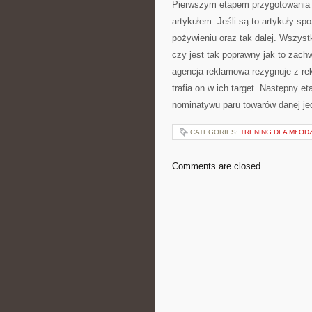
Pierwszym etapem przygotowania k
artykułem. Jeśli są to artykuły s
pożywieniu oraz tak dalej. Wszystk
czy jest tak poprawny jak to zac
agencja reklamowa rezygnuje z re
trafia on w ich target. Następny 
nominatywu paru towarów danej je
CATEGORIES:
TRENING DLA MŁOD
Comments are closed.