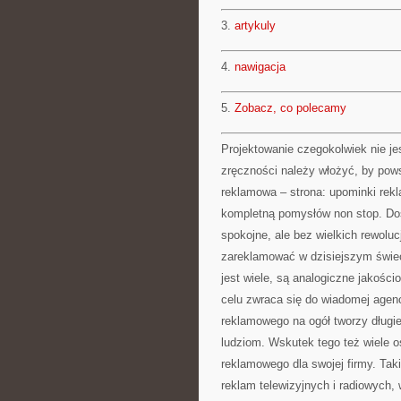
3.
artykuly
4.
nawigacja
5.
Zobacz, co polecamy
Projektowanie czegokolwiek nie jes
zręczności należy włożyć, by pow
reklamowa – strona: upominki rek
kompletną pomysłów non stop. Dosi
spokojne, ale bez wielkich rewolu
zareklamować w dzisiejszym świec
jest wiele, są analogiczne jakości
celu zwraca się do wiadomej agenc
reklamowego na ogół tworzy długie
ludziom. Wskutek tego też wiele o
reklamowego dla swojej firmy. Ta
reklam telewizyjnych i radiowych,