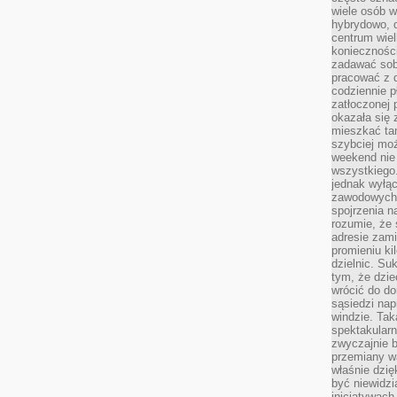
wiele osób w
hybrydowo, 
centrum wiel
konieczności
zadawać sob
pracować z 
codziennie p
zatłoczonej 
okazała się 
mieszkać tam
szybciej moż
weekend nie 
wszystkiego.
jednak wyłą
zawodowych.
spojrzenia n
rozumie, że 
adresie zami
promieniu ki
dzielnic. Su
tym, że dzie
wrócić do do
sąsiedzi nap
windzie. Ta
spektakularn
zwyczajnie b
przemiany wa
właśnie dzię
być niewidzi
inicjatywach