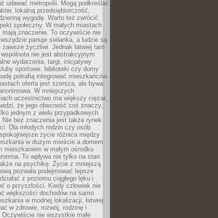
uż udawać metropolii. Mogą podkreślać
kter, lokalną przedsiębiorczość,
odzienną wygodę. Warto też zwrócić
pekt społeczny. W małych miastach
ż mają znaczenie. To oczywiście nie
wszędzie panuje sielanka, a ludzie są
 zawsze życzliwi. Jednak łatwiej tam
 wspólnota nie jest abstrakcyjnym
lne wydarzenia, targi, inicjatywy
kluby sportowe, biblioteki czy domy
awdę potrafią integrować mieszkańców.
stach oferta jest szersza, ale bywa
j anonimowa. W mniejszych
iach uczestnictwo ma większy ciężar,
widzi, że jego obecność coś znaczy,
tylko jednym z wielu przypadkowych
 Nie bez znaczenia jest także rynek
ci. Dla młodych rodzin czy osób
spokojniejsze życie różnica między
eszkania w dużym mieście a domem
m mieszkaniem w małym ośrodku
romna. To wpływa nie tylko na stan
także na psychikę. Życie z mniejszą
nsową pozwala podejmować lepsze
 działać z poziomu ciągłego lęku i
eć o przyszłości. Kiedy człowiek nie
ć większości dochodów na samo
szkania w modnej lokalizacji, łatwiej
ć w zdrowie, rozwój, rodzinę i
 Oczywiście nie wszystkie małe