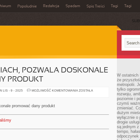
chiwum
Redakcja
Spadam
Tagi
Tagi
Popołudnie
Spis Treści
SUB
IACH, POZWALA DOSKONALE
W ostatnich 
Y PRODUKT
że przyszłoś
metropolii. 
tylko ogromn
REKLAMA
LIS - 9 - 2025
MOŻLIWOŚĆ KOMENTOWANIA
ZOSTAŁA
rozwoju, amb
W
MEDIACH,
poziomie i p
POZWALA
czymś ważny
DOSKONALE
konale promować dany produkt
PROMOWAĆ
zmieniać. C
DANY
dużym mieśc
PRODUKT
wyłącznie o 
aliśmy
drogie usług
są jednym z
tempo, hałas
odpoczynek 