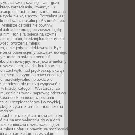
rzystają swoją szansę. Tam, gdzie
brego zarządzania, inwestycji w
dukację i infrastrukturę, sama moda na
e życie nie wystarczy. Potrzebna jest
do budowania lokalnej tożsamości bez
 Mniejsze ośrodki nie powinny
lkich aglomeracji, bo zawsze będą
a nimi. Ich siła polega na czymś
li, bliskości, bardziej ludzkim rytmie
iwości tworzenia miejsc
ch, a nie jedynie efektownych. Być
e teraz obserwujemy początek nowego
rym małe miasta nie będą już
ako plan awaryjny, lecz jako świadomy
la wszystkich, ale dla bardzo wielu.
ach zachwytu nad prędkością, skalą i
 ruchem zaczyna na nowo doceniać
lne, przewidywalne i prawdziwie
Małe miasta nie muszą wygrywać z
 w każdej kategorii. Wystarczy, że
am, gdzie człowiek naprawdę odczuwa
akości codzienności, w poziomie
czuciu bezpieczeństwa i w zwykłej,
fakcji z życia, które nie musi nikomu
wadniać.
latach coraz częściej mówi się o tym,
ć nie należy wyłącznie do wielkich
Jeszcze niedawno wydawało się, że
e miasta oferują prawdziwe możliwości
itną pracę, kulturę na wysokim