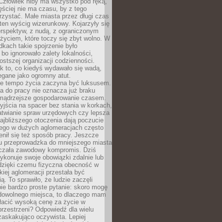
 Człowiek niby ma wszystko pod ręką,
ęściej nie ma czasu, by z tego
zystać. Małe miasta przez długi czas
ten wyścig wizerunkowy. Kojarzyły się
erspektyw, z nudą, z ograniczonym
życiem, które toczy się zbyt wolno. W
dkach takie spojrzenie było
bo ignorowało zalety lokalności,
rostszej organizacji codzienności.
ak to, co kiedyś wydawało się wadą,
egane jako ogromny atut.
ze tempo życia zaczyna być luksusem.
a do pracy nie oznacza już braku
e mądrzejsze gospodarowanie czasem.
jścia na spacer bez stania w korkach,
atwianie spraw urzędowych czy lepsza
jbliższego otoczenia dają poczucie
órego w dużych aglomeracjach często
enił się też sposób pracy. Jeszcze
mu przeprowadzka do mniejszego miasta
czała zawodowy kompromis. Dziś
ykonuje swoje obowiązki zdalnie lub
dzięki czemu fizyczna obecność w
kiej aglomeracji przestała być
ą. To sprawiło, że ludzie zaczęli
ie bardzo proste pytanie: skoro mogę
dowolnego miejsca, to dlaczego mam
łacić wysoką cenę za życie w
przestrzeni? Odpowiedź dla wielu
zaskakująco oczywista. Lepiej