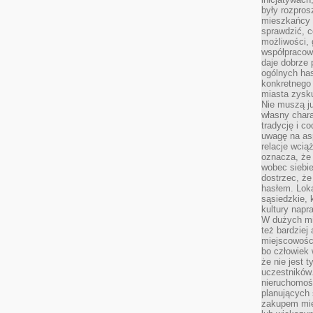
były rozpros
mieszkańcy 
sprawdzić, c
możliwości, 
współpracow
daje dobrze
ogólnych has
konkretnego 
miasta zysku
Nie muszą j
własny chara
tradycję i c
uwagę na as
relacje wcią
oznacza, że 
wobec siebie
dostrzec, że
hasłem. Loka
sąsiedzkie, 
kultury napr
W dużych mia
też bardzie
miejscowośc
bo człowiek 
że nie jest 
uczestników.
nieruchomoś
planujących 
zakupem mi