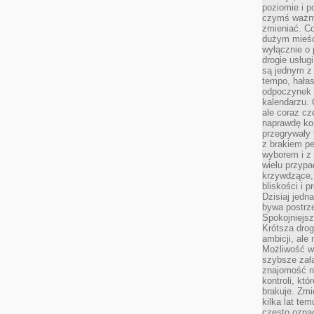
poziomie i p
czymś ważny
zmieniać. C
dużym mieśc
wyłącznie o 
drogie usług
są jednym z
tempo, hałas
odpoczynek 
kalendarzu.
ale coraz cz
naprawdę kor
przegrywały 
z brakiem p
wyborem i z 
wielu przypa
krzywdzące, 
bliskości i p
Dzisiaj jedn
bywa postrz
Spokojniejs
Krótsza drog
ambicji, al
Możliwość wy
szybsze zał
znajomość na
kontroli, kt
brakuje. Zmi
kilka lat te
często ozna