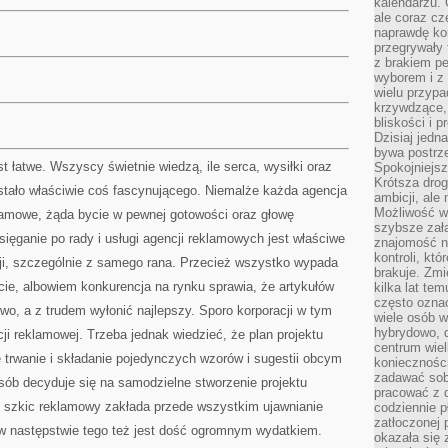
kalendarzu.
ale coraz cz
naprawdę kor
przegrywały 
z brakiem p
wyborem i z 
wielu przypa
krzywdzące, 
bliskości i p
Dzisiaj jedn
bywa postrz
t łatwe. Wszyscy świetnie wiedzą, ile serca, wysiłki oraz
Spokojniejs
Krótsza drog
stało właściwie coś fascynującego. Niemalże każda agencja
ambicji, al
Możliwość wy
lamowe, żąda bycie w pewnej gotowości oraz głowę
szybsze zał
ęganie po rady i usługi agencji reklamowych jest właściwe
znajomość na
kontroli, kt
cji, szczególnie z samego rana. Przecież wszystko wypada
brakuje. Zmi
ie, albowiem konkurencja na rynku sprawia, że artykułów
kilka lat te
często ozna
owo, a z trudem wyłonić najlepszy. Sporo korporacji w tym
wiele osób w
hybrydowo, 
ji reklamowej. Trzeba jednak wiedzieć, że plan projektu
centrum wiel
 trwanie i składanie pojedynczych wzorów i sugestii obcym
konieczności
zadawać sob
sób decyduje się na samodzielne stworzenie projektu
pracować z 
ki szkic reklamowy zakłada przede wszystkim ujawnianie
codziennie p
zatłoczonej 
 w następstwie tego też jest dość ogromnym wydatkiem.
okazała się 