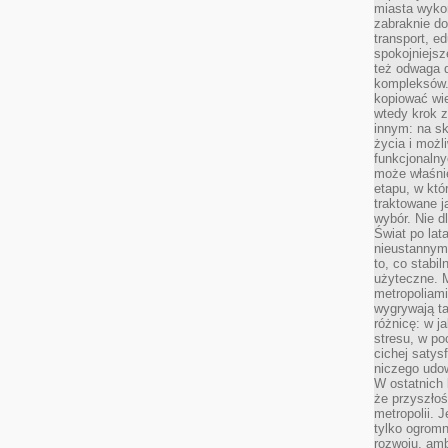
miasta wyko
zabraknie do
transport, e
spokojniejsz
też odwaga 
kompleksów.
kopiować wie
wtedy krok z
innym: na ska
życia i możl
funkcjonalny
może właśni
etapu, w któ
traktowane j
wybór. Nie d
Świat po lat
nieustannym
to, co stabi
użyteczne. 
metropoliami
wygrywają t
różnicę: w j
stresu, w po
cichej satys
niczego udo
W ostatnich 
że przyszłoś
metropolii. 
tylko ogromn
rozwoju, amb