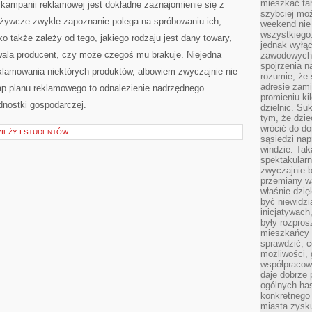
mieszkać tam
ampanii reklamowej jest dokładne zaznajomienie się z
szybciej moż
pożywcze zwykle zapoznanie polega na spróbowaniu ich,
weekend nie 
wszystkiego.
o także zależy od tego, jakiego rodzaju jest dany towary,
jednak wyłą
hwala producent, czy może czegoś mu brakuje. Niejedna
zawodowych.
spojrzenia n
klamowania niektórych produktów, albowiem zwyczajnie nie
rozumie, że 
adresie zami
etap planu reklamowego to odnalezienie nadrzędnego
promieniu ki
dnostki gospodarczej.
dzielnic. Su
tym, że dzie
wrócić do do
ZIEŻY I STUDENTÓW
sąsiedzi nap
windzie. Ta
spektakularn
zwyczajnie b
przemiany wa
właśnie dzię
być niewidzi
inicjatywach
były rozpros
mieszkańcy 
sprawdzić, c
możliwości, 
współpracow
daje dobrze
ogólnych has
konkretnego 
miasta zysku