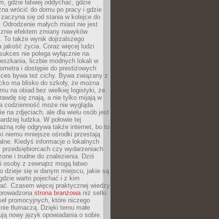
, gdzie łatwiej oddychać, gdzie
na wrócić do domu po pracy i gdzie
zaczyna się od stania w kolejce do
 Odrodzenie małych miast nie jest
cznie efektem zmiany nawyków
 To także wynik dojrzalszego
a jakość życia. Coraz więcej ludzi
sukces nie polega wyłącznie na
eszkania, liczbie modnych lokali w
lometra i dostępie do prestiżowych
kces bywa też cichy. Bywa związany z
cko ma blisko do szkoły, że można
mu na obiad bez wielkiej logistyki, że
rawdę się znają, a nie tylko mijają w
ka codzienność może nie wygląda
ie na zdjęciach, ale dla wielu osób jest
ardziej ludzka. W połowie tej
żną rolę odgrywa także internet, bo to
ki niemu mniejsze ośrodki przestają
alne. Kiedyś informacje o lokalnych
, przedsiębiorcach czy wydarzeniach
zone i trudne do znalezienia. Dziś
i osoby z zewnątrz mogą łatwo
o dzieje się w danym miejscu, jakie są
gdzie warto pojechać i z kim
ać. Czasem więcej praktycznej wiedzy
 prowadzona
strona branżowa
niż setki
eł promocyjnych, które niczego
nie tłumaczą. Dzięki temu małe
ją nowy język opowiadania o sobie.