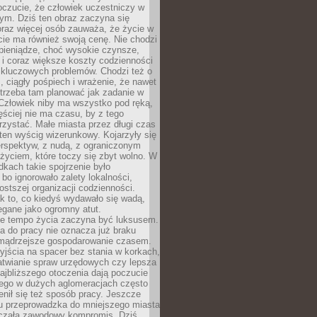
oczucie, że człowiek uczestniczy w
m. Dziś ten obraz zaczyna się
oraz więcej osób zauważa, że życie w
ie ma również swoją cenę. Nie chodzi
pieniądze, choć wysokie czynsze,
i i coraz większe koszty codzienności
 kluczowych problemów. Chodzi też o
, ciągły pośpiech i wrażenie, że nawet
trzeba tam planować jak zadanie w
 Człowiek niby ma wszystko pod ręką,
ęściej nie ma czasu, by z tego
zystać. Małe miasta przez długi czas
ten wyścig wizerunkowy. Kojarzyły się
erspektyw, z nudą, z ograniczonym
życiem, które toczy się zbyt wolno. W
dkach takie spojrzenie było
bo ignorowało zalety lokalności,
rostszej organizacji codzienności.
ak to, co kiedyś wydawało się wadą,
egane jako ogromny atut.
ze tempo życia zaczyna być luksusem.
a do pracy nie oznacza już braku
e mądrzejsze gospodarowanie czasem.
jścia na spacer bez stania w korkach,
atwianie spraw urzędowych czy lepsza
jbliższego otoczenia dają poczucie
órego w dużych aglomeracjach często
enił się też sposób pracy. Jeszcze
mu przeprowadzka do mniejszego miasta
czała zawodowy kompromis. Dziś