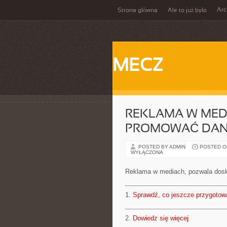
Ar
Strona główna
Ale to już było
MECZ
REKLAMA W MED
PROMOWAĆ DAN
POSTED BY ADMIN
POSTED ON 
WYŁĄCZONA
Reklama w mediach, pozwala dos
1.
Sprawdź, co jeszcze przygotow
2.
Dowiedz się więcej