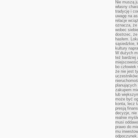
Nie muszą j
własny chara
tradycję i c
uwagę na as
relacje wcią
oznacza, że 
wobec siebie
dostrzec, że
hasłem. Loka
sąsiedzkie, 
kultury napr
W dużych mia
też bardzie
miejscowośc
bo człowiek 
że nie jest 
uczestników.
nieruchomoś
planujących 
zakupem mi
lub większy
może być og
konta, lecz 
presją fina
decyzje, nie
realnie myśl
musi oddawa
prawo do mie
mu inwestowa
odpoczynek.