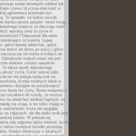
ykonuje swoje obowiązki zdalnie lub
dzięki czemu fizyczna obecność w
kiej aglomeracji przestała być
ą. To sprawiło, że ludzie zaczęli
ie bardzo proste pytanie: skoro mogę
dowolnego miejsca, to dlaczego mam
łacić wysoką cenę za życie w
przestrzeni? Odpowiedź dla wielu
zaskakująco oczywista. Lepiej
, gdzie łatwiej oddychać, gdzie
na wrócić do domu po pracy i gdzie
zaczyna się od stania w kolejce do
 Odrodzenie małych miast nie jest
cznie efektem zmiany nawyków
 To także wynik dojrzalszego
a jakość życia. Coraz więcej ludzi
sukces nie polega wyłącznie na
eszkania, liczbie modnych lokali w
lometra i dostępie do prestiżowych
kces bywa też cichy. Bywa związany z
cko ma blisko do szkoły, że można
mu na obiad bez wielkiej logistyki, że
rawdę się znają, a nie tylko mijają w
ka codzienność może nie wygląda
ie na zdjęciach, ale dla wielu osób jest
ardziej ludzka. W połowie tej
żną rolę odgrywa także internet, bo to
ki niemu mniejsze ośrodki przestają
alne. Kiedyś informacje o lokalnych
, przedsiębiorcach czy wydarzeniach