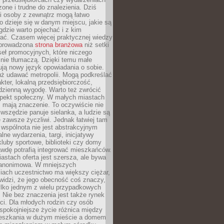
zone i trudne do znalezienia. Dziś
i osoby z zewnątrz mogą łatwo
o dzieje się w danym miejscu, jakie są
gdzie warto pojechać i z kim
ać. Czasem więcej praktycznej wiedzy
 prowadzona
strona branżowa
niż setki
eł promocyjnych, które niczego
nie tłumaczą. Dzięki temu małe
ją nowy język opowiadania o sobie.
uż udawać metropolii. Mogą podkreślać
kter, lokalną przedsiębiorczość,
odzienną wygodę. Warto też zwrócić
pekt społeczny. W małych miastach
ż mają znaczenie. To oczywiście nie
wszędzie panuje sielanka, a ludzie są
 zawsze życzliwi. Jednak łatwiej tam
 wspólnota nie jest abstrakcyjnym
lne wydarzenia, targi, inicjatywy
kluby sportowe, biblioteki czy domy
awdę potrafią integrować mieszkańców.
stach oferta jest szersza, ale bywa
j anonimowa. W mniejszych
iach uczestnictwo ma większy ciężar,
widzi, że jego obecność coś znaczy,
tylko jednym z wielu przypadkowych
 Nie bez znaczenia jest także rynek
ci. Dla młodych rodzin czy osób
spokojniejsze życie różnica między
eszkania w dużym mieście a domem