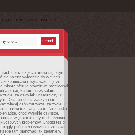
SCRIBE
FACEBOOK
TWITTER
latach coraz częściej mówi się o tym,
ć nie należy wyłącznie do wielkich
Jeszcze niedawno wydawało się, że
e miasta oferują prawdziwe możliwości
itną pracę, kulturę na wysokim
oczucie, że człowiek uczestniczy w
m. Dziś ten obraz zaczyna się
oraz więcej osób zauważa, że życie w
ie ma również swoją cenę. Nie chodzi
pieniądze, choć wysokie czynsze,
i i coraz większe koszty codzienności
 kluczowych problemów. Chodzi też o
, ciągły pośpiech i wrażenie, że nawet
trzeba tam planować jak zadanie w