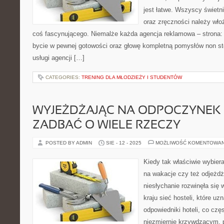
jest łatwe. Wszyscy świetnie
oraz zręczności należy wło
coś fascynującego. Niemalże każda agencja reklamowa – strona:
bycie w pewnej gotowości oraz głowę kompletną pomysłów non sto
usługi agencji […]
CATEGORIES:
TRENING DLA MŁODZIEŻY I STUDENTÓW
WYJEŻDŻAJĄC NA ODPOCZYNEK
ZADBAĆ O WIELE RZECZY
POSTED BY ADMIN
SIE - 12 - 2025
MOŻLIWOŚĆ KOMENTOWA
Kiedy tak właściwie wybier
na wakacje czy też odjeżdż
niesłychanie rozwinęła się
kraju sieć hosteli, które u
odpowiedniki hoteli, co czę
niezmiernie krzywdzącym, p