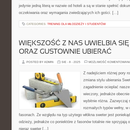
jedynie jedną literą w nazwie od hoteli a są w stanie spełnić dok
oczekiwania oraz wymagania zwiedzających ich gości. […]
CATEGORIES:
TRENING DLA MŁODZIEŻY I STUDENTÓW
WIĘKSZOŚĆ Z NAS UWIELBIA SI
ORAZ GUSTOWNIE UBIERAĆ
POSTED BY ADMIN
SIE - 8 - 2025
MOŻLIWOŚĆ KOMENTOWAN
Z nadejściem różnej pory ro
zmiana stylu ubierania Swe
zagadnienie ocieplać nasze
wieczory, jednakże obecnie 
wybitnie różna. Zazwyczaj
rozmaitych typów wełny, w 
fasonach. Ze względu na typ użytego włókna sweter jest ponieką
odzieży, jednakże co poniektóre z fasonów totalnie nie sprzyjają o
nieraz sweter […]