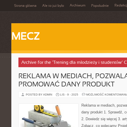
Archiwum
Redakc
Strona główna
Ale to już było
Popołudnie
MECZ
Archive for the ‘Trening dla młodzieży i studentów’ 
REKLAMA W MEDIACH, POZWAL
PROMOWAĆ DANY PRODUKT
POSTED BY ADMIN
LIS - 9 - 2025
MOŻLIWOŚĆ KOMENTOWAN
Reklama w mediach, pozwa
dany produkt 1. Sprawdź, 
2. Dowiedz się więcej 3. art
Zobacz, co polecamy Proje