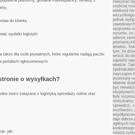
 popularne platformy, globalne marketplace’y, serwisy z
mieszkać tam
szybciej moż
isy,
weekend nie 
wszystkiego.
jednak wyłą
staw do klienta,
zawodowych.
spojrzenia n
rozumie, że 
wać wydatki logistyki.
adresie zami
promieniu ki
dzielnic. Su
tym, że dzie
także dla osób prywatnych, które regularnie nadają paczki
wrócić do do
sąsiedzi nap
a portalach ogłoszeniowych.
windzie. Ta
spektakularn
zwyczajnie b
 stronie o wysyłkach?
przemiany wa
właśnie dzię
być niewidzi
inicjatywach
odne treści związane z logistyką sprzedaży online oraz
były rozpros
mieszkańcy 
sprawdzić, c
możliwości, 
współpracow
daje dobrze
ogólnych has
konkretnego 
je, jak:
miasta zysku