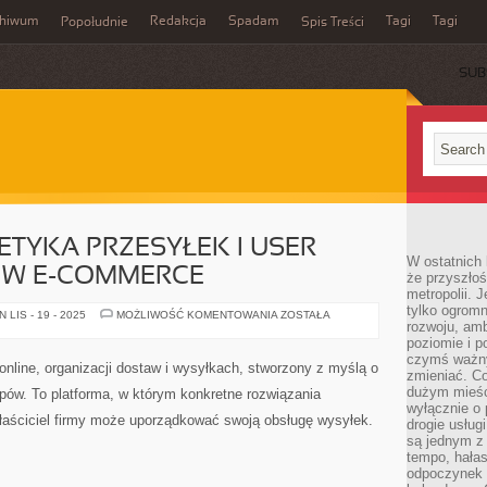
chiwum
Redakcja
Spadam
Tagi
Tagi
Popołudnie
Spis Treści
SUB
ETYKA PRZESYŁEK I USER
W ostatnich 
) W E-COMMERCE
że przyszłoś
metropolii. 
tylko ogromn
PACKAGING
LIS - 19 - 2025
MOŻLIWOŚĆ KOMENTOWANIA
ZOSTAŁA
rozwoju, amb
I
ESTETYKA
poziomie i p
PRZESYŁEK
czymś ważny
I
online, organizacji dostaw i wysyłkach, stworzony z myślą o
USER
zmieniać. C
EXPERIENCE
dużym mieśc
epów. To platforma, w którym konkretne rozwiązania
(UX)
wyłącznie o 
W
właściciel firmy może uporządkować swoją obsługę wysyłek.
E-
drogie usług
COMMERCE
są jednym z
tempo, hałas
odpoczynek 