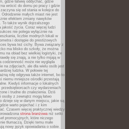
, gdzie łatwiej oddychać, gdzie
na wrócić do domu po pracy i gdzie
zaczyna się od stania w kolejce do
 Odrodzenie małych miast nie jest
cznie efektem zmiany nawyków
 To także wynik dojrzalszego
a jakość życia. Coraz więcej ludzi
sukces nie polega wyłącznie na
eszkania, liczbie modnych lokali w
lometra i dostępie do prestiżowych
kces bywa też cichy. Bywa związany z
cko ma blisko do szkoły, że można
mu na obiad bez wielkiej logistyki, że
rawdę się znają, a nie tylko mijają w
ka codzienność może nie wygląda
ie na zdjęciach, ale dla wielu osób jest
ardziej ludzka. W połowie tej
żną rolę odgrywa także internet, bo to
ki niemu mniejsze ośrodki przestają
alne. Kiedyś informacje o lokalnych
, przedsiębiorcach czy wydarzeniach
zone i trudne do znalezienia. Dziś
i osoby z zewnątrz mogą łatwo
o dzieje się w danym miejscu, jakie są
gdzie warto pojechać i z kim
ać. Czasem więcej praktycznej wiedzy
 prowadzona
strona branżowa
niż setki
eł promocyjnych, które niczego
nie tłumaczą. Dzięki temu małe
ją nowy język opowiadania o sobie.