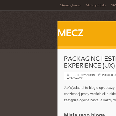
Ar
Strona główna
Ale to już było
MECZ
PACKAGING I EST
EXPERIENCE (UX
POSTED BY ADMIN
POSTED ON 
WYŁĄCZONA
JakWyslac.pl to blog o sprzedaży 
codziennej pracy właścicieli e-skl
zastępują ogólne hasła, a każdy 
Misja tego bloga