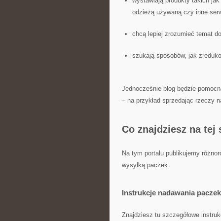
wystawiają produkty takich jak
odzieżą używaną czy inne serw
chcą lepiej zrozumieć temat do
szukają sposobów, jak zreduko
Jednocześnie blog będzie pomocna 
– na przykład sprzedając rzeczy n
Co znajdziesz na tej
Na tym portalu publikujemy różnor
wysyłką paczek.
Instrukcje nadawania paczek
Znajdziesz tu szczegółowe instrukc