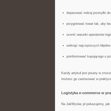
dopasować rodzaj przesyłki do
przygotować towar tak, aby bez
ocenić warunki operatorów log
uniknąć najczęstszych błędów 
poinformować kupującego o p
Każdy artykuł jest pisany w zrozu
możesz go zastosować w praktyc
Logistyka e-commerce w pra
Na JakWyslac.pl pokazujemy, jak 