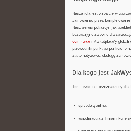
Naszą rolą jest wsparcie w uporzą
zamówienia, przez kompletowanie p
Nasz serwis pokazuje, jak poukład
bezawaryjne zarówno dla sprzedają
commerce
i Marketplace’y globaln
przewodniki punkt po punkcie, om
zautomatyzować obsługę zamówień 
Dla kogo jest JakWys
Ten serwis jest przeznaczony dla 
sprzedają online,
współpracują z firmami kuriers