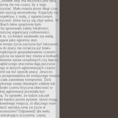
 Człowiek niby ma wszystko pod ręką,
ęściej nie ma czasu, by z tego
zystać. Małe miasta przez długi czas
ten wyścig wizerunkowy. Kojarzyły się
erspektyw, z nudą, z ograniczonym
życiem, które toczy się zbyt wolno. W
dkach takie spojrzenie było
bo ignorowało zalety lokalności,
rostszej organizacji codzienności.
ak to, co kiedyś wydawało się wadą,
egane jako ogromny atut.
ze tempo życia zaczyna być luksusem.
a do pracy nie oznacza już braku
e mądrzejsze gospodarowanie czasem.
jścia na spacer bez stania w korkach,
atwianie spraw urzędowych czy lepsza
jbliższego otoczenia dają poczucie
órego w dużych aglomeracjach często
enił się też sposób pracy. Jeszcze
mu przeprowadzka do mniejszego miasta
czała zawodowy kompromis. Dziś
ykonuje swoje obowiązki zdalnie lub
dzięki czemu fizyczna obecność w
kiej aglomeracji przestała być
ą. To sprawiło, że ludzie zaczęli
ie bardzo proste pytanie: skoro mogę
dowolnego miejsca, to dlaczego mam
łacić wysoką cenę za życie w
przestrzeni? Odpowiedź dla wielu
zaskakująco oczywista. Lepiej