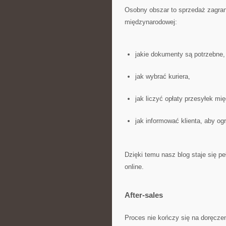
Osobny obszar to sprzedaż zagran
międzynarodowej:
jakie dokumenty są potrzebne,
jak wybrać kuriera,
jak liczyć opłaty przesyłek m
jak informować klienta, aby og
Dzięki temu nasz blog staje się 
online.
After-sales
Proces nie kończy się na doręczen