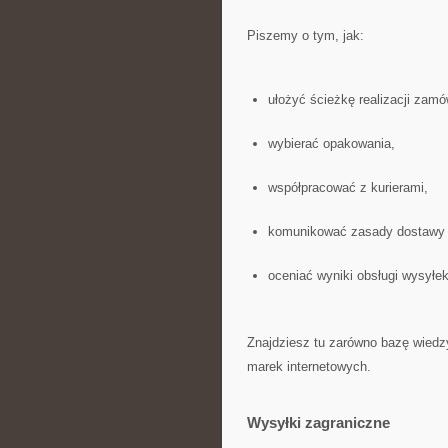
Piszemy o tym, jak:
ułożyć ścieżkę realizacji zamó
wybierać opakowania,
współpracować z kurierami,
komunikować zasady dostawy w
oceniać wyniki obsługi wysyłek
Znajdziesz tu zarówno bazę wiedzy,
marek internetowych.
Wysyłki zagraniczne