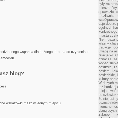
były rozpros
mieszkańcy 
sprawdzić, c
możliwości, 
współpracow
daje dobrze
ogólnych has
konkretnego 
miasta zysku
Nie muszą j
własny chara
tradycję i c
uwagę na as
 codziennego wsparcia dla każdego, kto ma do czynienia z
relacje wcią
 zamówień.
oznacza, że 
wobec siebie
dostrzec, że
hasłem. Loka
nasz blog?
sąsiedzkie, 
kultury napr
W dużych mia
żesz:
też bardzie
miejscowośc
bo człowiek 
że nie jest 
uczestników.
zone wskazówki masz w jednym miejscu,
nieruchomoś
planujących 
zakupem mi