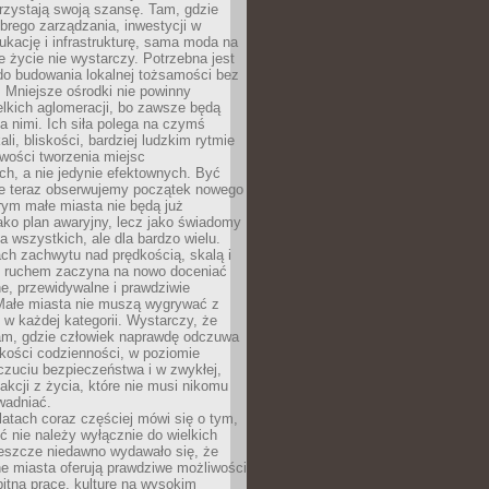
rzystają swoją szansę. Tam, gdzie
brego zarządzania, inwestycji w
dukację i infrastrukturę, sama moda na
e życie nie wystarczy. Potrzebna jest
do budowania lokalnej tożsamości bez
 Mniejsze ośrodki nie powinny
lkich aglomeracji, bo zawsze będą
a nimi. Ich siła polega na czymś
li, bliskości, bardziej ludzkim rytmie
iwości tworzenia miejsc
ch, a nie jedynie efektownych. Być
e teraz obserwujemy początek nowego
rym małe miasta nie będą już
ako plan awaryjny, lecz jako świadomy
la wszystkich, ale dla bardzo wielu.
ach zachwytu nad prędkością, skalą i
 ruchem zaczyna na nowo doceniać
lne, przewidywalne i prawdziwie
Małe miasta nie muszą wygrywać z
 w każdej kategorii. Wystarczy, że
am, gdzie człowiek naprawdę odczuwa
akości codzienności, w poziomie
czuciu bezpieczeństwa i w zwykłej,
fakcji z życia, które nie musi nikomu
wadniać.
latach coraz częściej mówi się o tym,
ć nie należy wyłącznie do wielkich
Jeszcze niedawno wydawało się, że
e miasta oferują prawdziwe możliwości
itną pracę, kulturę na wysokim