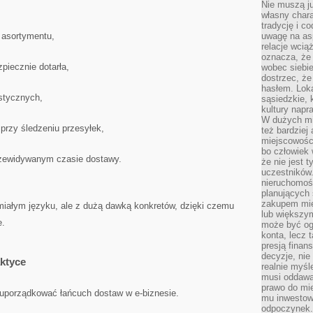
Nie muszą j
własny chara
tradycję i c
 asortymentu,
uwagę na as
relacje wcią
oznacza, że 
piecznie dotarła,
wobec siebie
dostrzec, że
hasłem. Loka
istycznych,
sąsiedzkie, 
kultury napr
W dużych mia
przy śledzeniu przesyłek,
też bardzie
miejscowośc
bo człowiek 
rzewidywanym czasie dostawy.
że nie jest 
uczestników.
nieruchomoś
planujących 
zakupem mi
miałym języku, ale z dużą dawką konkretów, dzięki czemu
lub większy
e.
może być og
konta, lecz 
presją fina
decyzje, nie
ktyce
realnie myśl
musi oddawa
prawo do mie
uporządkować łańcuch dostaw w e-biznesie.
mu inwestowa
odpoczynek.