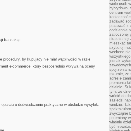
wiele osób w
hybrydowo, 
centrum wiel
konieczności
zadawać sob
pracować z 
codziennie p
zatłoczonej 
okazała się 
ji transakcji.
mieszkać tam
szybciej moż
weekend nie 
wszystkiego.
 procedury, by kupujący nie miał wątpliwości w razie
jednak wyłą
zawodowych.
ement e-commerce, który bezpośrednio wpływa na oceny
spojrzenia n
rozumie, że 
adresie zami
promieniu ki
dzielnic. Su
tym, że dzie
wrócić do do
sąsiedzi nap
 w oparciu o doświadczenie praktyczne w obsłudze wysyłek.
windzie. Ta
spektakularn
zwyczajnie b
przemiany wa
właśnie dzię
być niewidzi
ie,
inicjatywach