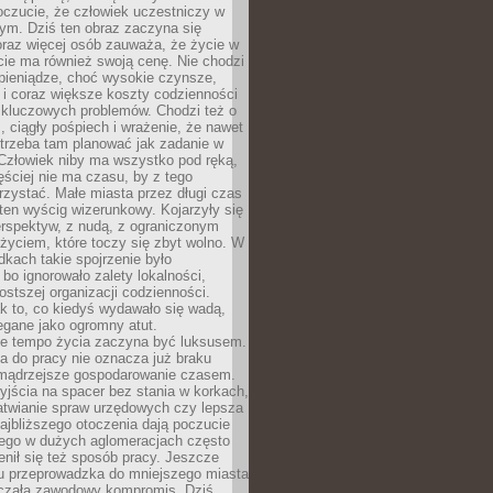
oczucie, że człowiek uczestniczy w
m. Dziś ten obraz zaczyna się
oraz więcej osób zauważa, że życie w
ie ma również swoją cenę. Nie chodzi
pieniądze, choć wysokie czynsze,
i i coraz większe koszty codzienności
 kluczowych problemów. Chodzi też o
, ciągły pośpiech i wrażenie, że nawet
trzeba tam planować jak zadanie w
 Człowiek niby ma wszystko pod ręką,
ęściej nie ma czasu, by z tego
zystać. Małe miasta przez długi czas
ten wyścig wizerunkowy. Kojarzyły się
erspektyw, z nudą, z ograniczonym
życiem, które toczy się zbyt wolno. W
dkach takie spojrzenie było
bo ignorowało zalety lokalności,
rostszej organizacji codzienności.
ak to, co kiedyś wydawało się wadą,
egane jako ogromny atut.
ze tempo życia zaczyna być luksusem.
a do pracy nie oznacza już braku
e mądrzejsze gospodarowanie czasem.
jścia na spacer bez stania w korkach,
atwianie spraw urzędowych czy lepsza
jbliższego otoczenia dają poczucie
órego w dużych aglomeracjach często
enił się też sposób pracy. Jeszcze
mu przeprowadzka do mniejszego miasta
czała zawodowy kompromis. Dziś