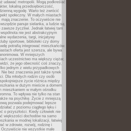
uż udawać metropolii. Mogą podkreślać
kter, lokalną przedsiębiorczość,
odzienną wygodę. Warto też zwrócić
pekt społeczny. W małych miastach
ż mają znaczenie. To oczywiście nie
wszędzie panuje sielanka, a ludzie są
 zawsze życzliwi. Jednak łatwiej tam
 wspólnota nie jest abstrakcyjnym
lne wydarzenia, targi, inicjatywy
kluby sportowe, biblioteki czy domy
awdę potrafią integrować mieszkańców.
stach oferta jest szersza, ale bywa
j anonimowa. W mniejszych
iach uczestnictwo ma większy ciężar,
widzi, że jego obecność coś znaczy,
tylko jednym z wielu przypadkowych
 Nie bez znaczenia jest także rynek
ci. Dla młodych rodzin czy osób
spokojniejsze życie różnica między
eszkania w dużym mieście a domem
m mieszkaniem w małym ośrodku
romna. To wpływa nie tylko na stan
także na psychikę. Życie z mniejszą
nsową pozwala podejmować lepsze
 działać z poziomu ciągłego lęku i
eć o przyszłości. Kiedy człowiek nie
ć większości dochodów na samo
szkania w modnej lokalizacji, łatwiej
ć w zdrowie, rozwój, rodzinę i
 Oczywiście nie wszystkie małe