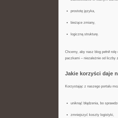
prostotę języka,
bieżące zmiany,
logiczną strukturę.
Chcemy, aby nasz blog pełnił rolę
paczkami – niezależnie od liczby
Jakie korzyści daje 
Korzystając z naszego portalu mo
uniknąć błądzenia, bo sprawd
zmniejszyć koszty logistyki,