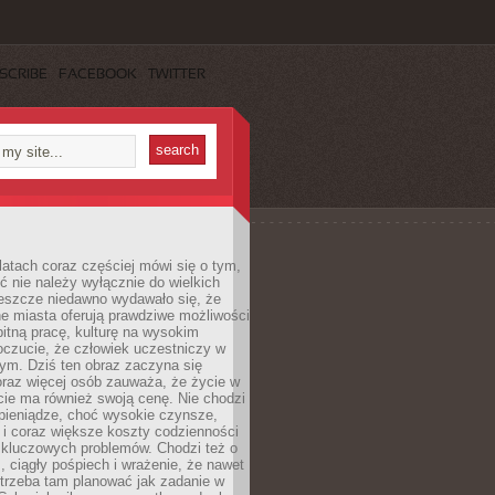
SCRIBE
FACEBOOK
TWITTER
latach coraz częściej mówi się o tym,
ć nie należy wyłącznie do wielkich
Jeszcze niedawno wydawało się, że
e miasta oferują prawdziwe możliwości
itną pracę, kulturę na wysokim
oczucie, że człowiek uczestniczy w
m. Dziś ten obraz zaczyna się
oraz więcej osób zauważa, że życie w
ie ma również swoją cenę. Nie chodzi
pieniądze, choć wysokie czynsze,
i i coraz większe koszty codzienności
 kluczowych problemów. Chodzi też o
, ciągły pośpiech i wrażenie, że nawet
trzeba tam planować jak zadanie w