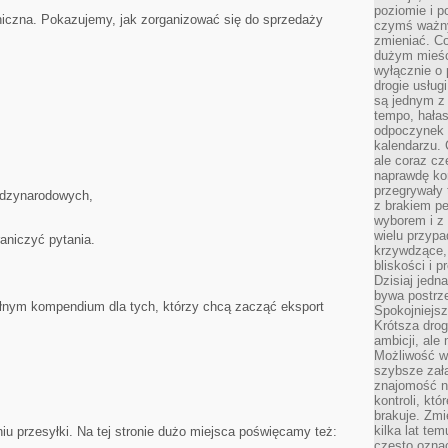
poziomie i p
iczna. Pokazujemy, jak zorganizować się do sprzedaży
czymś ważny
zmieniać. C
dużym mieśc
wyłącznie o 
drogie usług
są jednym z
tempo, hałas
odpoczynek 
kalendarzu.
ale coraz cz
naprawdę kor
przegrywały 
iędzynarodowych,
z brakiem p
wyborem i z 
wielu przypa
raniczyć pytania.
krzywdzące, 
bliskości i p
Dzisiaj jedn
bywa postrz
pełnym kompendium dla tych, którzy chcą zacząć eksport
Spokojniejs
Krótsza drog
ambicji, al
Możliwość wy
szybsze zał
znajomość na
kontroli, kt
brakuje. Zmi
kilka lat te
iu przesyłki. Na tej stronie dużo miejsca poświęcamy też:
często ozna