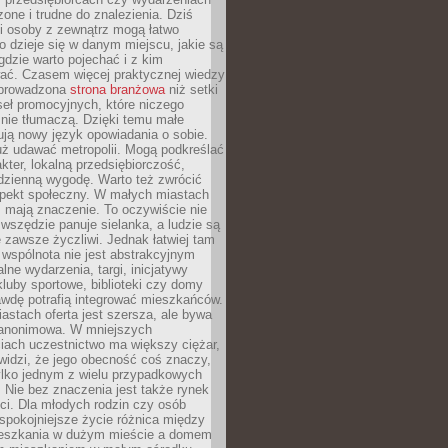
zone i trudne do znalezienia. Dziś
i osoby z zewnątrz mogą łatwo
o dzieje się w danym miejscu, jakie są
gdzie warto pojechać i z kim
ać. Czasem więcej praktycznej wiedzy
 prowadzona
strona branżowa
niż setki
eł promocyjnych, które niczego
nie tłumaczą. Dzięki temu małe
ją nowy język opowiadania o sobie.
uż udawać metropolii. Mogą podkreślać
kter, lokalną przedsiębiorczość,
odzienną wygodę. Warto też zwrócić
pekt społeczny. W małych miastach
ż mają znaczenie. To oczywiście nie
wszędzie panuje sielanka, a ludzie są
 zawsze życzliwi. Jednak łatwiej tam
 wspólnota nie jest abstrakcyjnym
lne wydarzenia, targi, inicjatywy
kluby sportowe, biblioteki czy domy
awdę potrafią integrować mieszkańców.
stach oferta jest szersza, ale bywa
j anonimowa. W mniejszych
iach uczestnictwo ma większy ciężar,
widzi, że jego obecność coś znaczy,
tylko jednym z wielu przypadkowych
 Nie bez znaczenia jest także rynek
ci. Dla młodych rodzin czy osób
spokojniejsze życie różnica między
eszkania w dużym mieście a domem