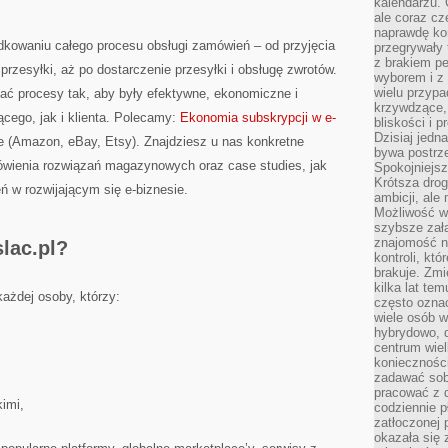
kalendarzu.
ale coraz cz
naprawdę kor
dkowaniu całego procesu obsługi zamówień – od przyjęcia
przegrywały 
z brakiem p
rzesyłki, aż po dostarczenie przesyłki i obsługę zwrotów.
wyborem i z 
wielu przypa
ać procesy tak, aby były efektywne, ekonomiczne i
krzywdzące, 
cego, jak i klienta. Polecamy:
Ekonomia subskrypcji w e-
bliskości i p
Dzisiaj jedn
e (Amazon, eBay, Etsy). Znajdziesz u nas konkretne
bywa postrz
ówienia rozwiązań magazynowych oraz case studies, jak
Spokojniejs
Krótsza drog
w rozwijającym się e-biznesie.
ambicji, al
Możliwość wy
szybsze zał
znajomość na
lac.pl?
kontroli, kt
brakuje. Zmi
kilka lat te
każdej osoby, którzy:
często ozna
wiele osób w
hybrydowo, 
centrum wiel
konieczności
zadawać sob
pracować z 
kimi,
codziennie p
zatłoczonej 
okazała się 