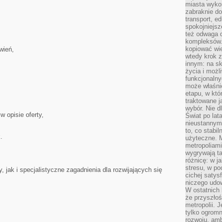
miasta wyko
zabraknie do
transport, e
spokojniejsz
też odwaga 
kompleksów.
kopiować wie
wień,
wtedy krok z
innym: na ska
życia i możl
funkcjonalny
może właśni
etapu, w któ
traktowane j
wybór. Nie d
 opisie oferty,
Świat po lat
nieustannym
to, co stabi
.
użyteczne. 
metropoliami
wygrywają t
różnicę: w j
stresu, w po
 jak i specjalistyczne zagadnienia dla rozwijających się
cichej satys
niczego udo
W ostatnich 
że przyszłoś
metropolii. 
tylko ogromn
rozwoju, amb