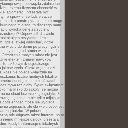
ykonuje swoje obowiązki zdalnie lub
dzięki czemu fizyczna obecność w
kiej aglomeracji przestała być
ą. To sprawiło, że ludzie zaczęli
ie bardzo proste pytanie: skoro mogę
dowolnego miejsca, to dlaczego mam
łacić wysoką cenę za życie w
przestrzeni? Odpowiedź dla wielu
zaskakująco oczywista. Lepiej
, gdzie łatwiej oddychać, gdzie
na wrócić do domu po pracy i gdzie
zaczyna się od stania w kolejce do
 Odrodzenie małych miast nie jest
cznie efektem zmiany nawyków
 To także wynik dojrzalszego
a jakość życia. Coraz więcej ludzi
sukces nie polega wyłącznie na
eszkania, liczbie modnych lokali w
lometra i dostępie do prestiżowych
kces bywa też cichy. Bywa związany z
cko ma blisko do szkoły, że można
mu na obiad bez wielkiej logistyki, że
rawdę się znają, a nie tylko mijają w
ka codzienność może nie wygląda
ie na zdjęciach, ale dla wielu osób jest
ardziej ludzka. W połowie tej
żną rolę odgrywa także internet, bo to
ki niemu mniejsze ośrodki przestają
alne. Kiedyś informacje o lokalnych
, przedsiębiorcach czy wydarzeniach