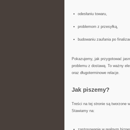
odesłaniu towaru,
problemom z przesyłką,
budowaniu zaufania po finalizac
Pokazujemy, jak przygotować jasne
problemu z dostawą. To ważny el
oraz długoterminowe relacje.
Jak piszemy?
Treści na tej stronie są tworzone
Stawiamy na:
zastosowanie w realnym biznes