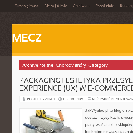
Archiwum
Redakc
Strona główna
Ale to już było
Popołudnie
MECZ
Archive for the ‘Choroby skóry’ Category
PACKAGING I ESTETYKA PRZESYŁ
EXPERIENCE (UX) W E-COMMERC
POSTED BY ADMIN
LIS - 19 - 2025
MOŻLIWOŚĆ KOMENTOWAN
JakWyslac.pl to blog o sprz
dostaw i wysyłkach, stworz
pracy właścicieli e-sklepów
konkretne rozwiązania zast