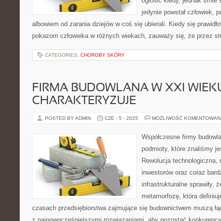
ogłosić kiedy, jednak śmie 
jedynie powstał człowiek, 
albowiem od zarania dziejów w coś się ubierali. Kiedy się prawid
pokazom człowieka w różnych wiekach, zauważy się, że przez stul
CATEGORIES:
CHOROBY SKÓRY
FIRMA BUDOWLANA W XXI WIEKU
CHARAKTERYZUJE
POSTED BY ADMIN
CZE - 5 - 2025
MOŻLIWOŚĆ KOMENTOWAN
Współczesne firmy budowlan
podmioty, które znaliśmy j
Rewolucja technologiczna,
inwestorów oraz coraz bard
infrastrukturalne sprawiły,
metamorfozę, która definiuj
czasach przedsiębiorstwa zajmujące się budownictwem muszą łąc
z najnowocześniejszymi rozwiązaniami, aby pozostać konkurency