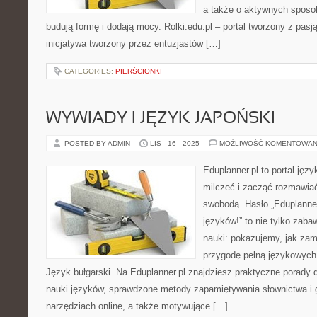
a także o aktywnych sposo
budują formę i dodają mocy. Rolki.edu.pl – portal tworzony z pasją
inicjatywa tworzony przez entuzjastów […]
CATEGORIES:
PIERŚCIONKI
WYWIADY I JĘZYK JAPOŃSKI
POSTED BY ADMIN
LIS - 16 - 2025
MOŻLIWOŚĆ KOMENTOWAN
Eduplanner.pl to portal jęz
milczeć i zacząć rozmawia
swobodą. Hasło „Eduplanner
języków!” to nie tylko zabaw
nauki: pokazujemy, jak zam
przygodę pełną językowych 
Język bułgarski. Na Eduplanner.pl znajdziesz praktyczne porady
nauki języków, sprawdzone metody zapamiętywania słownictwa i g
narzędziach online, a także motywujące […]