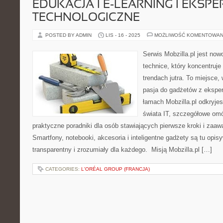
EDUKACJA I E-LEARNING I EKSP
TECHNOLOGICZNE
POSTED BY ADMIN
LIS - 16 - 2025
MOŻLIWOŚĆ KOMENTOWAN
Serwis Mobzilla.pl jest no
technice, który koncentruje
trendach jutra. To miejsce,
pasja do gadżetów z ekspe
łamach Mobzilla.pl odkryje
świata IT, szczegółowe omów
praktyczne poradniki dla osób stawiających pierwsze kroki i zaa
Smartfony, notebooki, akcesoria i inteligentne gadżety są tu opi
transparentny i zrozumiały dla każdego. Misją Mobzilla.pl […]
CATEGORIES:
L'ORÉAL GROUP (FRANCJA)