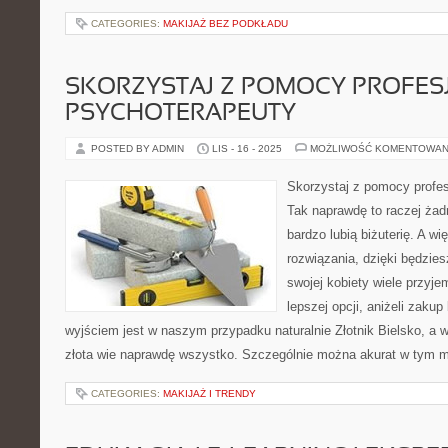
CATEGORIES:
MAKIJAŻ BEZ PODKŁADU
SKORZYSTAJ Z POMOCY PROFE
PSYCHOTERAPEUTY
POSTED BY ADMIN
LIS - 16 - 2025
MOŻLIWOŚĆ KOMENTOWAN
Skorzystaj z pomocy profe
Tak naprawdę to raczej żadn
bardzo lubią biżuterię. A wi
rozwiązania, dzięki będzie
swojej kobiety wiele przyj
lepszej opcji, aniżeli zakup
wyjściem jest w naszym przypadku naturalnie Złotnik Bielsko, a w
złota wie naprawdę wszystko. Szczególnie można akurat w tym 
CATEGORIES:
MAKIJAŻ I TRENDY