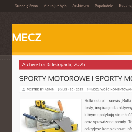
Archiwum
Redakc
Strona główna
Ale to już było
Popołudnie
MECZ
Archive for 16 listopada, 2025
SPORTY MOTOROWE I SPORTY 
POSTED BY ADMIN
LIS - 16 - 2025
MOŻLIWOŚĆ KOMENTOWAN
Rolki.edu.pl – serwis „Rolki
testy, inspiracje dla aktywn
którym spotykają się miłość
oraz sprawdzone porady. To 
odkryjesz kompleksowe info