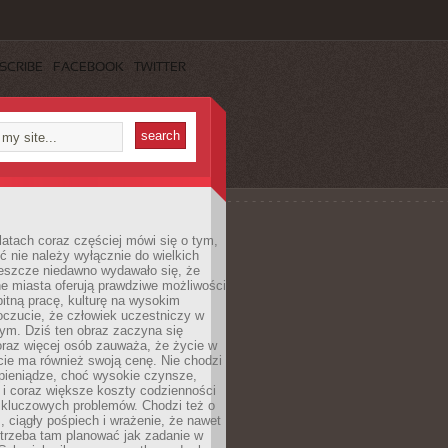
SCRIBE
FACEBOOK
TWITTER
latach coraz częściej mówi się o tym,
ć nie należy wyłącznie do wielkich
Jeszcze niedawno wydawało się, że
e miasta oferują prawdziwe możliwości
itną pracę, kulturę na wysokim
oczucie, że człowiek uczestniczy w
m. Dziś ten obraz zaczyna się
oraz więcej osób zauważa, że życie w
ie ma również swoją cenę. Nie chodzi
pieniądze, choć wysokie czynsze,
i i coraz większe koszty codzienności
 kluczowych problemów. Chodzi też o
, ciągły pośpiech i wrażenie, że nawet
trzeba tam planować jak zadanie w