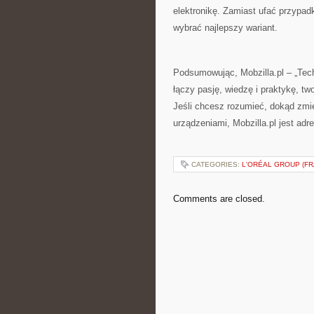
elektronikę. Zamiast ufać przypa
wybrać najlepszy wariant.
Podsumowując, Mobzilla.pl – „Techn
łączy pasję, wiedzę i praktykę, t
Jeśli chcesz rozumieć, dokąd zmi
urządzeniami, Mobzilla.pl jest ad
CATEGORIES:
L'ORÉAL GROUP (FR
Comments are closed.