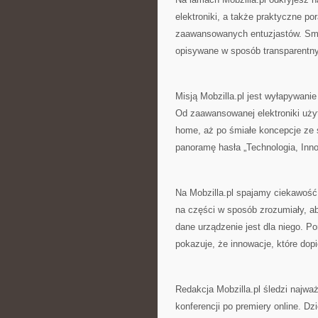
elektroniki, a także praktyczne po
zaawansowanych entuzjastów. Smart
opisywane w sposób transparentny
Misją Mobzilla.pl jest wyłapywani
Od zaawansowanej elektroniki użyt
home, aż po śmiałe koncepcje ze ś
panoramę hasła „Technologia, Innow
Na Mobzilla.pl spajamy ciekawość
na części w sposób zrozumiały, 
dane urządzenie jest dla niego. Po
pokazuje, że innowacje, które dop
Redakcja Mobzilla.pl śledzi najwa
konferencji po premiery online. Dz