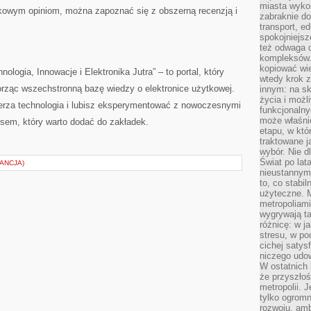
miasta wyko
dkowym opiniom, można zapoznać się z obszerną recenzją i
zabraknie do
transport, e
spokojniejsz
też odwaga 
kompleksów.
kopiować wie
ologia, Innowacje i Elektronika Jutra” – to portal, który
wtedy krok z
worząc wszechstronną bazę wiedzy o elektronice użytkowej.
innym: na ska
życia i możl
erza technologia i lubisz eksperymentować z nowoczesnymi
funkcjonalny
może właśni
resem, który warto dodać do zakładek.
etapu, w któ
traktowane j
wybór. Nie d
Świat po lat
ANCJA)
nieustannym
to, co stabi
użyteczne. 
metropoliami
wygrywają t
różnicę: w j
stresu, w po
cichej satys
niczego udo
W ostatnich 
że przyszłoś
metropolii. 
tylko ogromn
rozwoju, amb