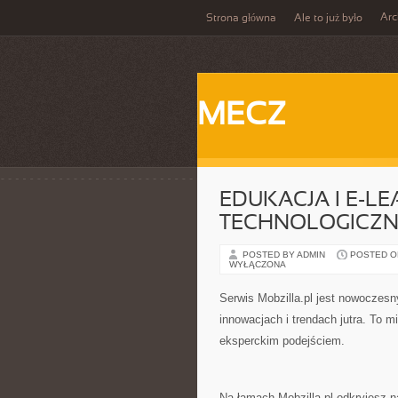
Ar
Strona główna
Ale to już było
MECZ
EDUKACJA I E-L
TECHNOLOGICZN
POSTED BY ADMIN
POSTED ON 
WYŁĄCZONA
Serwis Mobzilla.pl jest nowoczesn
innowacjach i trendach jutra. To m
eksperckim podejściem.
Na łamach Mobzilla.pl odkryjesz 