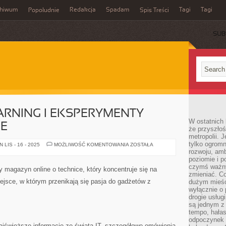
chiwum
Redakcja
Spadam
Tagi
Tagi
Popołudnie
Spis Treści
SUB
EARNING I EKSPERYMENTY
W ostatnich 
E
że przyszłoś
metropolii. 
tylko ogromn
EDUKACJA
LIS - 16 - 2025
MOŻLIWOŚĆ KOMENTOWANIA
ZOSTAŁA
I
rozwoju, amb
E-
poziomie i p
LEARNING
czymś ważny
I
y magazyn online o technice, który koncentruje się na
EKSPERYMENTY
zmieniać. C
TECHNOLOGICZNE
iejsce, w którym przenikają się pasja do gadżetów z
dużym mieśc
wyłącznie o 
drogie usług
są jednym z
tempo, hałas
odpoczynek 
najświeższe informacje ze świata IT, szczegółowe omówienia