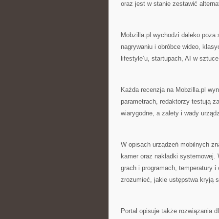
oraz jest w stanie zestawić alter
Mobzilla.pl wychodzi daleko poza s
nagrywaniu i obróbce wideo, klas
lifestyle’u, startupach, AI w sztu
Każda recenzja na Mobzilla.pl wyn
parametrach, redaktorzy testują z
wiarygodne, a zalety i wady urząd
W opisach urządzeń mobilnych znaj
kamer oraz nakładki systemowej.
grach i programach, temperatury i
zrozumieć, jakie ustępstwa kryją
Portal opisuje także rozwiązania dl