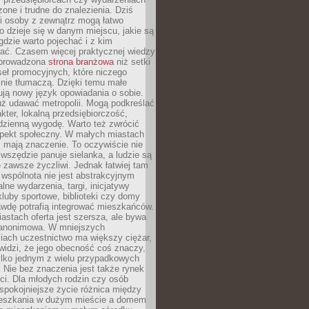
zone i trudne do znalezienia. Dziś
i osoby z zewnątrz mogą łatwo
o dzieje się w danym miejscu, jakie są
gdzie warto pojechać i z kim
ać. Czasem więcej praktycznej wiedzy
 prowadzona
strona branżowa
niż setki
eł promocyjnych, które niczego
nie tłumaczą. Dzięki temu małe
ją nowy język opowiadania o sobie.
uż udawać metropolii. Mogą podkreślać
kter, lokalną przedsiębiorczość,
odzienną wygodę. Warto też zwrócić
pekt społeczny. W małych miastach
ż mają znaczenie. To oczywiście nie
wszędzie panuje sielanka, a ludzie są
 zawsze życzliwi. Jednak łatwiej tam
 wspólnota nie jest abstrakcyjnym
lne wydarzenia, targi, inicjatywy
kluby sportowe, biblioteki czy domy
awdę potrafią integrować mieszkańców.
stach oferta jest szersza, ale bywa
j anonimowa. W mniejszych
iach uczestnictwo ma większy ciężar,
widzi, że jego obecność coś znaczy,
tylko jednym z wielu przypadkowych
 Nie bez znaczenia jest także rynek
ci. Dla młodych rodzin czy osób
spokojniejsze życie różnica między
eszkania w dużym mieście a domem