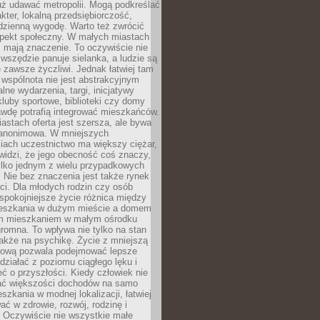
uż udawać metropolii. Mogą podkreślać
kter, lokalną przedsiębiorczość,
odzienną wygodę. Warto też zwrócić
pekt społeczny. W małych miastach
ż mają znaczenie. To oczywiście nie
wszędzie panuje sielanka, a ludzie są
 zawsze życzliwi. Jednak łatwiej tam
 wspólnota nie jest abstrakcyjnym
lne wydarzenia, targi, inicjatywy
kluby sportowe, biblioteki czy domy
awdę potrafią integrować mieszkańców.
stach oferta jest szersza, ale bywa
j anonimowa. W mniejszych
iach uczestnictwo ma większy ciężar,
widzi, że jego obecność coś znaczy,
tylko jednym z wielu przypadkowych
 Nie bez znaczenia jest także rynek
ci. Dla młodych rodzin czy osób
spokojniejsze życie różnica między
eszkania w dużym mieście a domem
m mieszkaniem w małym ośrodku
romna. To wpływa nie tylko na stan
także na psychikę. Życie z mniejszą
nsową pozwala podejmować lepsze
 działać z poziomu ciągłego lęku i
eć o przyszłości. Kiedy człowiek nie
ć większości dochodów na samo
szkania w modnej lokalizacji, łatwiej
ć w zdrowie, rozwój, rodzinę i
 Oczywiście nie wszystkie małe