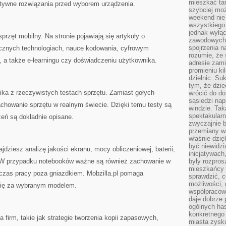
mieszkać tam
natywne rozwiązania przed wyborem urządzenia.
szybciej moż
weekend nie 
wszystkiego.
jednak wyłą
przęt mobilny. Na stronie pojawiają się artykuły o
zawodowych.
spojrzenia n
ycznych technologiach, nauce kodowania, cyfrowym
rozumie, że 
ce, a także e-learningu czy doświadczeniu użytkownika.
adresie zami
promieniu ki
dzielnic. Su
tym, że dzie
ika z rzeczywistych testach sprzętu. Zamiast gołych
wrócić do do
sąsiedzi nap
achowanie sprzętu w realnym świecie. Dzięki temu testy są
windzie. Ta
spektakularn
zeń są dokładnie opisane.
zwyczajnie b
przemiany wa
właśnie dzię
być niewidzi
dziesz analizę jakości ekranu, mocy obliczeniowej, baterii,
inicjatywach
 W przypadku notebooków ważne są również zachowanie w
były rozpros
mieszkańcy 
 czas pracy poza gniazdkiem. Mobzilla.pl pomaga
sprawdzić, c
możliwości, 
 się za wybranym modelem.
współpracow
daje dobrze
ogólnych has
konkretnego 
a firm, takie jak strategie tworzenia kopii zapasowych,
miasta zysku