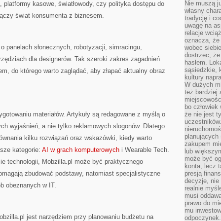
Nie muszą j
 platformy kasowe, światłowody, czy polityka dostępu do
własny chara
l łączy świat konsumenta z biznesem.
tradycję i c
uwagę na as
relacje wcią
oznacza, że 
i o panelach słonecznych, robotyzacji, simracingu,
wobec siebie
dostrzec, że
ędziach dla designerów. Tak szeroki zakres zagadnień
hasłem. Loka
sąsiedzkie, 
sem, do którego warto zaglądać, aby złapać aktualny obraz
kultury napr
W dużych mia
też bardzie
miejscowośc
bo człowiek 
zygotowaniu materiałów. Artykuły są redagowane z myślą o
że nie jest 
uczestników.
ch wyjaśnień, a nie tylko reklamowych slogonów. Dlatego
nieruchomoś
planujących 
ównania kilku rozwiązań oraz wskazówki, kiedy warto
zakupem mi
sze kategorie:
AI w grach komputerowych
i Wearable Tech.
lub większy
może być og
e technologii, Mobzilla.pl może być praktycznego
konta, lecz 
pomagają zbudować podstawy, natomiast specjalistyczne
presją fina
decyzje, nie
ób obeznanych w IT.
realnie myśl
musi oddawa
prawo do mie
mu inwestowa
zilla.pl jest narzędziem przy planowaniu budżetu na
odpoczynek.