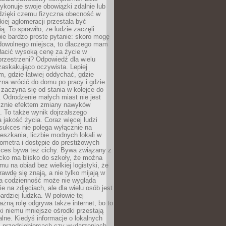
ykonuje swoje obowiązki zdalnie lub
dzięki czemu fizyczna obecność w
kiej aglomeracji przestała być
ą. To sprawiło, że ludzie zaczęli
ie bardzo proste pytanie: skoro mogę
dowolnego miejsca, to dlaczego mam
łacić wysoką cenę za życie w
przestrzeni? Odpowiedź dla wielu
zaskakująco oczywista. Lepiej
, gdzie łatwiej oddychać, gdzie
na wrócić do domu po pracy i gdzie
zaczyna się od stania w kolejce do
 Odrodzenie małych miast nie jest
cznie efektem zmiany nawyków
 To także wynik dojrzalszego
a jakość życia. Coraz więcej ludzi
sukces nie polega wyłącznie na
eszkania, liczbie modnych lokali w
lometra i dostępie do prestiżowych
kces bywa też cichy. Bywa związany z
cko ma blisko do szkoły, że można
mu na obiad bez wielkiej logistyki, że
rawdę się znają, a nie tylko mijają w
ka codzienność może nie wygląda
ie na zdjęciach, ale dla wielu osób jest
ardziej ludzka. W połowie tej
żną rolę odgrywa także internet, bo to
ki niemu mniejsze ośrodki przestają
alne. Kiedyś informacje o lokalnych
, przedsiębiorcach czy wydarzeniach