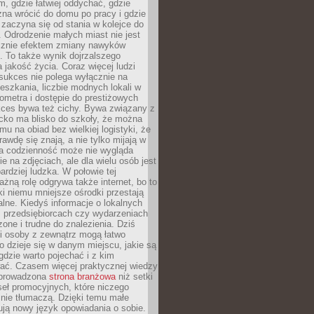
, gdzie łatwiej oddychać, gdzie
na wrócić do domu po pracy i gdzie
zaczyna się od stania w kolejce do
 Odrodzenie małych miast nie jest
cznie efektem zmiany nawyków
 To także wynik dojrzalszego
a jakość życia. Coraz więcej ludzi
sukces nie polega wyłącznie na
eszkania, liczbie modnych lokali w
lometra i dostępie do prestiżowych
kces bywa też cichy. Bywa związany z
cko ma blisko do szkoły, że można
mu na obiad bez wielkiej logistyki, że
rawdę się znają, a nie tylko mijają w
ka codzienność może nie wygląda
ie na zdjęciach, ale dla wielu osób jest
ardziej ludzka. W połowie tej
żną rolę odgrywa także internet, bo to
ki niemu mniejsze ośrodki przestają
alne. Kiedyś informacje o lokalnych
, przedsiębiorcach czy wydarzeniach
zone i trudne do znalezienia. Dziś
i osoby z zewnątrz mogą łatwo
o dzieje się w danym miejscu, jakie są
gdzie warto pojechać i z kim
ać. Czasem więcej praktycznej wiedzy
 prowadzona
strona branżowa
niż setki
eł promocyjnych, które niczego
nie tłumaczą. Dzięki temu małe
ją nowy język opowiadania o sobie.