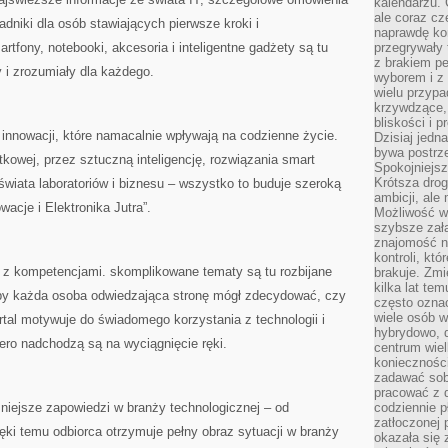
kalendarzu.
ale coraz cz
radniki dla osób stawiających pierwsze kroki i
naprawdę kor
fony, notebooki, akcesoria i inteligentne gadżety są tu
przegrywały 
z brakiem p
 i zrozumiały dla każdego.
wyborem i z 
wielu przypa
krzywdzące, 
bliskości i p
e innowacji, które namacalnie wpływają na codzienne życie.
Dzisiaj jedn
bywa postrz
kowej, przez sztuczną inteligencję, rozwiązania smart
Spokojniejs
Krótsza drog
wiata laboratoriów i biznesu – wszystko to buduje szeroką
ambicji, al
acje i Elektronika Jutra”.
Możliwość wy
szybsze zał
znajomość na
kontroli, kt
 z kompetencjami. skomplikowane tematy są tu rozbijane
brakuje. Zmi
kilka lat te
aby każda osoba odwiedzająca stronę mógł zdecydować, czy
często ozna
wiele osób w
rtal motywuje do świadomego korzystania z technologii i
hybrydowo, 
iero nadchodzą są na wyciągnięcie ręki.
centrum wiel
konieczności
zadawać sob
pracować z 
żniejsze zapowiedzi w branży technologicznej – od
codziennie p
zatłoczonej 
ięki temu odbiorca otrzymuje pełny obraz sytuacji w branży
okazała się 