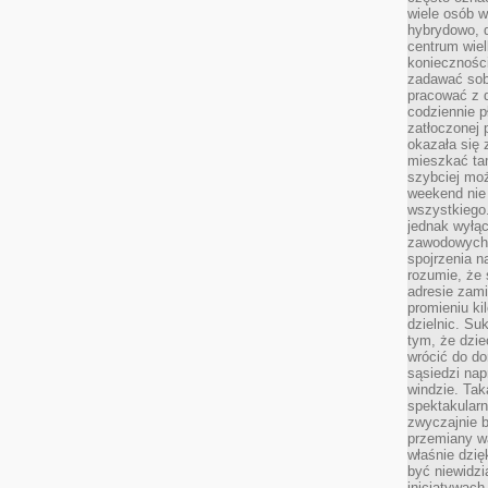
wiele osób w
hybrydowo, 
centrum wiel
konieczności
zadawać sob
pracować z 
codziennie p
zatłoczonej 
okazała się 
mieszkać tam
szybciej moż
weekend nie 
wszystkiego.
jednak wyłą
zawodowych.
spojrzenia n
rozumie, że 
adresie zami
promieniu ki
dzielnic. Su
tym, że dzie
wrócić do do
sąsiedzi nap
windzie. Ta
spektakularn
zwyczajnie b
przemiany wa
właśnie dzię
być niewidzi
inicjatywach