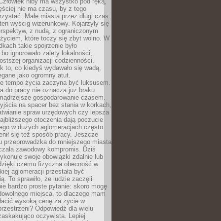
 Człowiek niby ma wszystko pod ręką,
ęściej nie ma czasu, by z tego
zystać. Małe miasta przez długi czas
ten wyścig wizerunkowy. Kojarzyły się
erspektyw, z nudą, z ograniczonym
życiem, które toczy się zbyt wolno. W
dkach takie spojrzenie było
bo ignorowało zalety lokalności,
rostszej organizacji codzienności.
ak to, co kiedyś wydawało się wadą,
egane jako ogromny atut.
ze tempo życia zaczyna być luksusem.
a do pracy nie oznacza już braku
e mądrzejsze gospodarowanie czasem.
jścia na spacer bez stania w korkach,
atwianie spraw urzędowych czy lepsza
jbliższego otoczenia dają poczucie
órego w dużych aglomeracjach często
enił się też sposób pracy. Jeszcze
mu przeprowadzka do mniejszego miasta
czała zawodowy kompromis. Dziś
ykonuje swoje obowiązki zdalnie lub
dzięki czemu fizyczna obecność w
kiej aglomeracji przestała być
ą. To sprawiło, że ludzie zaczęli
ie bardzo proste pytanie: skoro mogę
dowolnego miejsca, to dlaczego mam
łacić wysoką cenę za życie w
przestrzeni? Odpowiedź dla wielu
zaskakująco oczywista. Lepiej