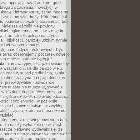
rzystają swoją szansę. Tam, gdzie
brego zarządzania, inwestycji w
dukację i infrastrukturę, sama moda na
e życie nie wystarczy. Potrzebna jest
do budowania lokalnej tożsamości bez
 Mniejsze ośrodki nie powinny
lkich aglomeracji, bo zawsze będą
a nimi. Ich siła polega na czymś
li, bliskości, bardziej ludzkim rytmie
iwości tworzenia miejsc
ch, a nie jedynie efektownych. Być
e teraz obserwujemy początek nowego
rym małe miasta nie będą już
ako plan awaryjny, lecz jako świadomy
la wszystkich, ale dla bardzo wielu.
ach zachwytu nad prędkością, skalą i
 ruchem zaczyna na nowo doceniać
lne, przewidywalne i prawdziwie
Małe miasta nie muszą wygrywać z
 w każdej kategorii. Wystarczy, że
am, gdzie człowiek naprawdę odczuwa
akości codzienności, w poziomie
czuciu bezpieczeństwa i w zwykłej,
fakcji z życia, które nie musi nikomu
wadniać.
latach coraz częściej mówi się o tym,
ć nie należy wyłącznie do wielkich
Jeszcze niedawno wydawało się, że
e miasta oferują prawdziwe możliwości
itną pracę, kulturę na wysokim