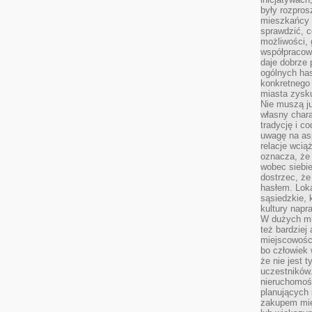
były rozpros
mieszkańcy 
sprawdzić, c
możliwości, 
współpracow
daje dobrze
ogólnych has
konkretnego 
miasta zysku
Nie muszą j
własny chara
tradycję i c
uwagę na as
relacje wcią
oznacza, że 
wobec siebie
dostrzec, że
hasłem. Loka
sąsiedzkie, 
kultury napr
W dużych mia
też bardzie
miejscowośc
bo człowiek 
że nie jest 
uczestników.
nieruchomoś
planujących 
zakupem mi