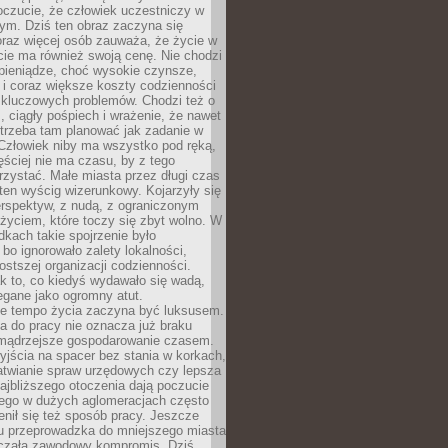
oczucie, że człowiek uczestniczy w
m. Dziś ten obraz zaczyna się
oraz więcej osób zauważa, że życie w
ie ma również swoją cenę. Nie chodzi
pieniądze, choć wysokie czynsze,
i i coraz większe koszty codzienności
 kluczowych problemów. Chodzi też o
, ciągły pośpiech i wrażenie, że nawet
trzeba tam planować jak zadanie w
 Człowiek niby ma wszystko pod ręką,
ęściej nie ma czasu, by z tego
zystać. Małe miasta przez długi czas
ten wyścig wizerunkowy. Kojarzyły się
erspektyw, z nudą, z ograniczonym
życiem, które toczy się zbyt wolno. W
dkach takie spojrzenie było
bo ignorowało zalety lokalności,
rostszej organizacji codzienności.
ak to, co kiedyś wydawało się wadą,
egane jako ogromny atut.
ze tempo życia zaczyna być luksusem.
a do pracy nie oznacza już braku
e mądrzejsze gospodarowanie czasem.
jścia na spacer bez stania w korkach,
atwianie spraw urzędowych czy lepsza
jbliższego otoczenia dają poczucie
órego w dużych aglomeracjach często
enił się też sposób pracy. Jeszcze
mu przeprowadzka do mniejszego miasta
czała zawodowy kompromis. Dziś