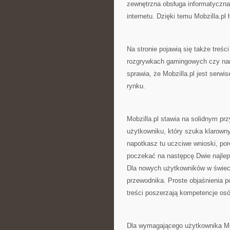
zewnętrzna obsługa informatyczna,
internetu. Dzięki temu Mobzilla.p
Na stronie pojawią się także treśc
rozgrywkach gamingowych czy narz
sprawia, że Mobzilla.pl jest serwi
rynku.
Mobzilla.pl stawia na solidnym pr
użytkowniku, który szuka klarowny
napotkasz tu uczciwe wnioski, por
poczekać na następcę.Dwie najlep
Dla nowych użytkowników w świeci
przewodnika. Proste objaśnienia 
treści poszerzają kompetencje os
Dla wymagającego użytkownika Mob