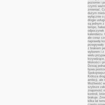
poziomie i p
czymś ważny
zmieniać. C
dużym mieśc
wyłącznie o 
drogie usług
są jednym z
tempo, hałas
odpoczynek 
kalendarzu.
ale coraz cz
naprawdę kor
przegrywały 
z brakiem p
wyborem i z 
wielu przypa
krzywdzące, 
bliskości i p
Dzisiaj jedn
bywa postrz
Spokojniejs
Krótsza drog
ambicji, al
Możliwość wy
szybsze zał
znajomość na
kontroli, kt
brakuje. Zmi
kilka lat te
często ozna