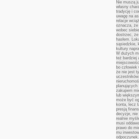
Nie muszą j
własny chara
tradycję i c
uwagę na as
relacje wcią
oznacza, że 
wobec siebie
dostrzec, że
hasłem. Loka
sąsiedzkie, 
kultury napr
W dużych mia
też bardzie
miejscowośc
bo człowiek 
że nie jest 
uczestników.
nieruchomoś
planujących 
zakupem mi
lub większy
może być og
konta, lecz 
presją fina
decyzje, nie
realnie myśl
musi oddawa
prawo do mie
mu inwestowa
odpoczynek.