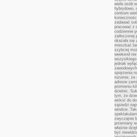
wiele osób w
hybrydowo, 
centrum wiel
konieczności
zadawać sob
pracować z 
codziennie p
zatłoczonej 
okazała się 
mieszkać tam
szybciej moż
weekend nie 
wszystkiego.
jednak wyłą
zawodowych.
spojrzenia n
rozumie, że 
adresie zami
promieniu ki
dzielnic. Su
tym, że dzie
wrócić do do
sąsiedzi nap
windzie. Ta
spektakularn
zwyczajnie b
przemiany wa
właśnie dzię
być niewidzi
inicjatywach