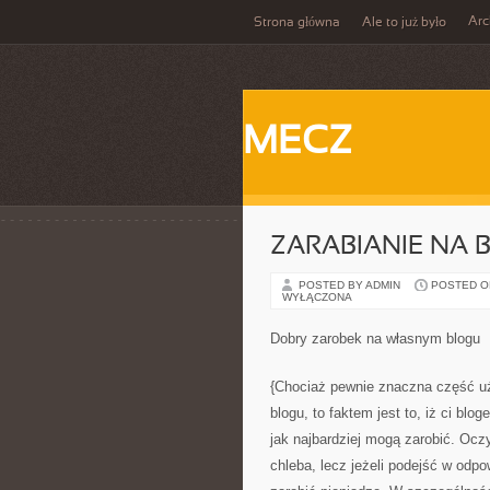
Ar
Strona główna
Ale to już było
MECZ
ZARABIANIE NA
POSTED BY ADMIN
POSTED ON 
WYŁĄCZONA
Dobry zarobek na własnym blogu
{Chociaż pewnie znaczna część uż
blogu, to faktem jest to, iż ci blo
jak najbardziej mogą zarobić. Oczy
chleba, lecz jeżeli podejść w od