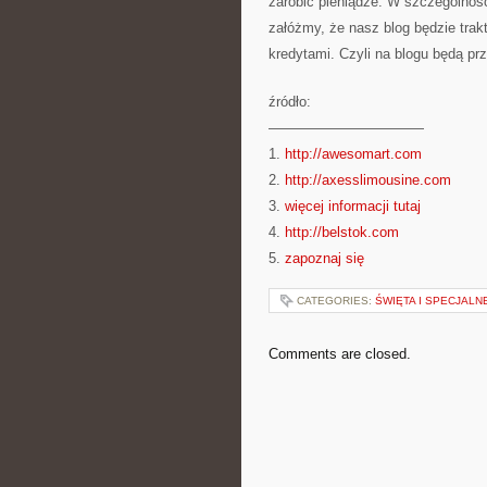
zarobić pieniądze. W szczególnośc
załóżmy, że nasz blog będzie tra
kredytami. Czyli na blogu będą p
źródło:
———————————
1.
http://awesomart.com
2.
http://axesslimousine.com
3.
więcej informacji tutaj
4.
http://belstok.com
5.
zapoznaj się
CATEGORIES:
ŚWIĘTA I SPECJALN
Comments are closed.