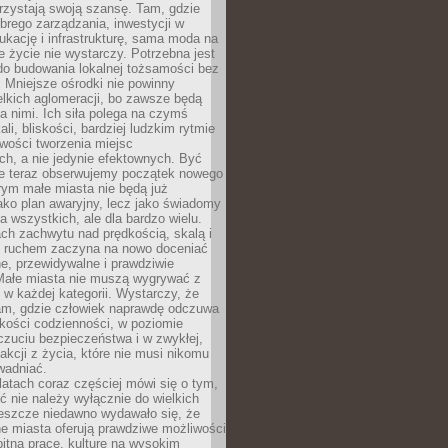
rzystają swoją szansę. Tam, gdzie
brego zarządzania, inwestycji w
dukację i infrastrukturę, sama moda na
e życie nie wystarczy. Potrzebna jest
do budowania lokalnej tożsamości bez
 Mniejsze ośrodki nie powinny
lkich aglomeracji, bo zawsze będą
a nimi. Ich siła polega na czymś
li, bliskości, bardziej ludzkim rytmie
iwości tworzenia miejsc
ch, a nie jedynie efektownych. Być
e teraz obserwujemy początek nowego
rym małe miasta nie będą już
ako plan awaryjny, lecz jako świadomy
la wszystkich, ale dla bardzo wielu.
ach zachwytu nad prędkością, skalą i
 ruchem zaczyna na nowo doceniać
lne, przewidywalne i prawdziwie
Małe miasta nie muszą wygrywać z
 w każdej kategorii. Wystarczy, że
am, gdzie człowiek naprawdę odczuwa
akości codzienności, w poziomie
czuciu bezpieczeństwa i w zwykłej,
fakcji z życia, które nie musi nikomu
wadniać.
latach coraz częściej mówi się o tym,
ć nie należy wyłącznie do wielkich
Jeszcze niedawno wydawało się, że
e miasta oferują prawdziwe możliwości
itną pracę, kulturę na wysokim