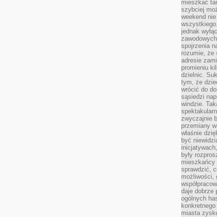
mieszkać tam
szybciej moż
weekend nie 
wszystkiego.
jednak wyłą
zawodowych.
spojrzenia n
rozumie, że 
adresie zami
promieniu ki
dzielnic. Su
tym, że dzie
wrócić do do
sąsiedzi nap
windzie. Ta
spektakularn
zwyczajnie b
przemiany wa
właśnie dzię
być niewidzi
inicjatywach
były rozpros
mieszkańcy 
sprawdzić, c
możliwości, 
współpracow
daje dobrze
ogólnych has
konkretnego 
miasta zysku