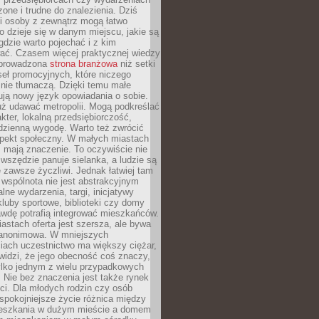
zone i trudne do znalezienia. Dziś
i osoby z zewnątrz mogą łatwo
o dzieje się w danym miejscu, jakie są
gdzie warto pojechać i z kim
ać. Czasem więcej praktycznej wiedzy
 prowadzona
strona branżowa
niż setki
eł promocyjnych, które niczego
nie tłumaczą. Dzięki temu małe
ją nowy język opowiadania o sobie.
uż udawać metropolii. Mogą podkreślać
kter, lokalną przedsiębiorczość,
odzienną wygodę. Warto też zwrócić
pekt społeczny. W małych miastach
ż mają znaczenie. To oczywiście nie
wszędzie panuje sielanka, a ludzie są
 zawsze życzliwi. Jednak łatwiej tam
 wspólnota nie jest abstrakcyjnym
lne wydarzenia, targi, inicjatywy
kluby sportowe, biblioteki czy domy
awdę potrafią integrować mieszkańców.
stach oferta jest szersza, ale bywa
j anonimowa. W mniejszych
iach uczestnictwo ma większy ciężar,
widzi, że jego obecność coś znaczy,
tylko jednym z wielu przypadkowych
 Nie bez znaczenia jest także rynek
ci. Dla młodych rodzin czy osób
spokojniejsze życie różnica między
eszkania w dużym mieście a domem