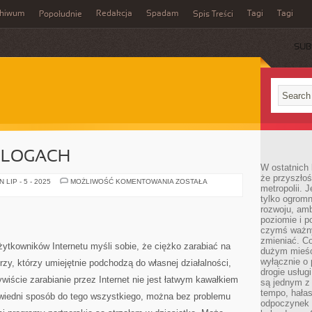
chiwum
Redakcja
Spadam
Tagi
Tagi
Popołudnie
Spis Treści
SUB
 BLOGACH
W ostatnich 
że przyszłoś
ZARABIANIE
LIP - 5 - 2025
MOŻLIWOŚĆ KOMENTOWANIA
ZOSTAŁA
metropolii. 
NA
BLOGACH
tylko ogromn
rozwoju, amb
poziomie i p
czymś ważny
zmieniać. C
ytkowników Internetu myśli sobie, że ciężko zarabiać na
dużym mieśc
wyłącznie o 
gerzy, którzy umiejętnie podchodzą do własnej działalności,
drogie usług
wiście zarabianie przez Internet nie jest łatwym kawałkiem
są jednym z
tempo, hałas
powiedni sposób do tego wszystkiego, można bez problemu
odpoczynek 