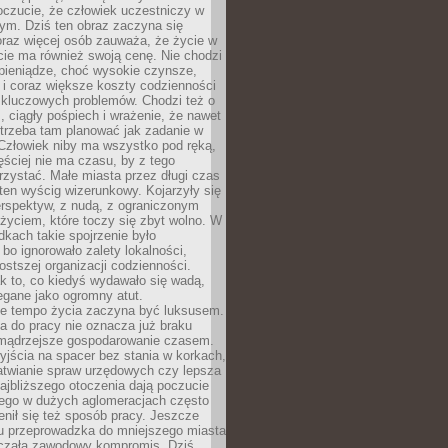
oczucie, że człowiek uczestniczy w
m. Dziś ten obraz zaczyna się
oraz więcej osób zauważa, że życie w
ie ma również swoją cenę. Nie chodzi
pieniądze, choć wysokie czynsze,
i i coraz większe koszty codzienności
 kluczowych problemów. Chodzi też o
, ciągły pośpiech i wrażenie, że nawet
trzeba tam planować jak zadanie w
 Człowiek niby ma wszystko pod ręką,
ęściej nie ma czasu, by z tego
zystać. Małe miasta przez długi czas
ten wyścig wizerunkowy. Kojarzyły się
erspektyw, z nudą, z ograniczonym
życiem, które toczy się zbyt wolno. W
dkach takie spojrzenie było
bo ignorowało zalety lokalności,
rostszej organizacji codzienności.
ak to, co kiedyś wydawało się wadą,
egane jako ogromny atut.
ze tempo życia zaczyna być luksusem.
a do pracy nie oznacza już braku
e mądrzejsze gospodarowanie czasem.
jścia na spacer bez stania w korkach,
atwianie spraw urzędowych czy lepsza
jbliższego otoczenia dają poczucie
órego w dużych aglomeracjach często
enił się też sposób pracy. Jeszcze
mu przeprowadzka do mniejszego miasta
czała zawodowy kompromis. Dziś