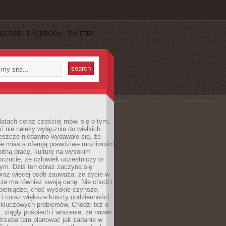
SCRIBE
FACEBOOK
TWITTER
latach coraz częściej mówi się o tym,
ć nie należy wyłącznie do wielkich
Jeszcze niedawno wydawało się, że
e miasta oferują prawdziwe możliwości
itną pracę, kulturę na wysokim
oczucie, że człowiek uczestniczy w
m. Dziś ten obraz zaczyna się
oraz więcej osób zauważa, że życie w
ie ma również swoją cenę. Nie chodzi
pieniądze, choć wysokie czynsze,
i i coraz większe koszty codzienności
 kluczowych problemów. Chodzi też o
, ciągły pośpiech i wrażenie, że nawet
trzeba tam planować jak zadanie w