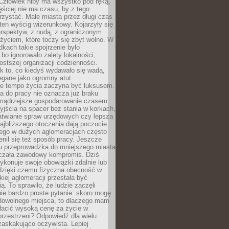
 Człowiek niby ma wszystko pod ręką,
ęściej nie ma czasu, by z tego
zystać. Małe miasta przez długi czas
ten wyścig wizerunkowy. Kojarzyły się
erspektyw, z nudą, z ograniczonym
życiem, które toczy się zbyt wolno. W
dkach takie spojrzenie było
bo ignorowało zalety lokalności,
rostszej organizacji codzienności.
ak to, co kiedyś wydawało się wadą,
egane jako ogromny atut.
ze tempo życia zaczyna być luksusem.
a do pracy nie oznacza już braku
e mądrzejsze gospodarowanie czasem.
jścia na spacer bez stania w korkach,
atwianie spraw urzędowych czy lepsza
jbliższego otoczenia dają poczucie
órego w dużych aglomeracjach często
enił się też sposób pracy. Jeszcze
mu przeprowadzka do mniejszego miasta
czała zawodowy kompromis. Dziś
ykonuje swoje obowiązki zdalnie lub
dzięki czemu fizyczna obecność w
kiej aglomeracji przestała być
ą. To sprawiło, że ludzie zaczęli
ie bardzo proste pytanie: skoro mogę
dowolnego miejsca, to dlaczego mam
łacić wysoką cenę za życie w
przestrzeni? Odpowiedź dla wielu
zaskakująco oczywista. Lepiej