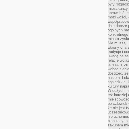
były rozpros
mieszkańcy 
sprawdzić, c
możliwości, 
współpracow
daje dobrze
ogólnych has
konkretnego 
miasta zysku
Nie muszą j
własny chara
tradycję i c
uwagę na as
relacje wcią
oznacza, że 
wobec siebie
dostrzec, że
hasłem. Loka
sąsiedzkie, 
kultury napr
W dużych mia
też bardzie
miejscowośc
bo człowiek 
że nie jest 
uczestników.
nieruchomoś
planujących 
zakupem mi