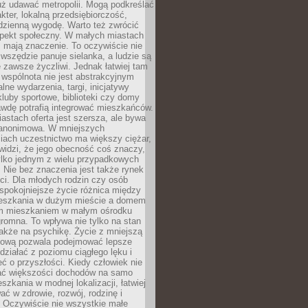
uż udawać metropolii. Mogą podkreślać
kter, lokalną przedsiębiorczość,
odzienną wygodę. Warto też zwrócić
pekt społeczny. W małych miastach
ż mają znaczenie. To oczywiście nie
wszędzie panuje sielanka, a ludzie są
 zawsze życzliwi. Jednak łatwiej tam
 wspólnota nie jest abstrakcyjnym
lne wydarzenia, targi, inicjatywy
kluby sportowe, biblioteki czy domy
awdę potrafią integrować mieszkańców.
stach oferta jest szersza, ale bywa
j anonimowa. W mniejszych
iach uczestnictwo ma większy ciężar,
widzi, że jego obecność coś znaczy,
tylko jednym z wielu przypadkowych
 Nie bez znaczenia jest także rynek
ci. Dla młodych rodzin czy osób
spokojniejsze życie różnica między
eszkania w dużym mieście a domem
m mieszkaniem w małym ośrodku
romna. To wpływa nie tylko na stan
także na psychikę. Życie z mniejszą
nsową pozwala podejmować lepsze
 działać z poziomu ciągłego lęku i
eć o przyszłości. Kiedy człowiek nie
ć większości dochodów na samo
szkania w modnej lokalizacji, łatwiej
ć w zdrowie, rozwój, rodzinę i
 Oczywiście nie wszystkie małe