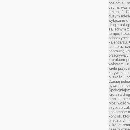
poziomie i p
czymś ważny
zmieniać. C
dużym mieśc
wyłącznie o 
drogie usług
są jednym z
tempo, hałas
odpoczynek 
kalendarzu.
ale coraz cz
naprawdę kor
przegrywały 
z brakiem p
wyborem i z 
wielu przypa
krzywdzące, 
bliskości i p
Dzisiaj jedn
bywa postrz
Spokojniejs
Krótsza drog
ambicji, al
Możliwość wy
szybsze zał
znajomość na
kontroli, kt
brakuje. Zmi
kilka lat te
często ozna