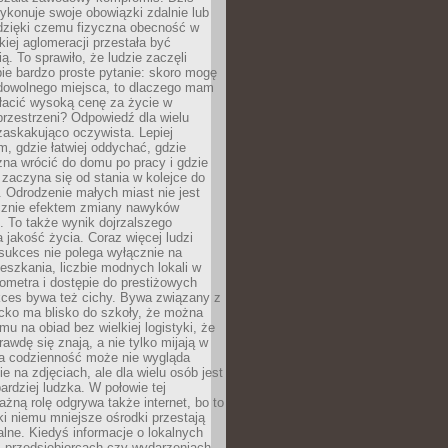
ykonuje swoje obowiązki zdalnie lub
dzięki czemu fizyczna obecność w
kiej aglomeracji przestała być
ą. To sprawiło, że ludzie zaczęli
ie bardzo proste pytanie: skoro mogę
dowolnego miejsca, to dlaczego mam
łacić wysoką cenę za życie w
przestrzeni? Odpowiedź dla wielu
zaskakująco oczywista. Lepiej
, gdzie łatwiej oddychać, gdzie
na wrócić do domu po pracy i gdzie
zaczyna się od stania w kolejce do
 Odrodzenie małych miast nie jest
cznie efektem zmiany nawyków
 To także wynik dojrzalszego
a jakość życia. Coraz więcej ludzi
sukces nie polega wyłącznie na
eszkania, liczbie modnych lokali w
lometra i dostępie do prestiżowych
kces bywa też cichy. Bywa związany z
cko ma blisko do szkoły, że można
mu na obiad bez wielkiej logistyki, że
rawdę się znają, a nie tylko mijają w
ka codzienność może nie wygląda
ie na zdjęciach, ale dla wielu osób jest
ardziej ludzka. W połowie tej
żną rolę odgrywa także internet, bo to
ki niemu mniejsze ośrodki przestają
alne. Kiedyś informacje o lokalnych
, przedsiębiorcach czy wydarzeniach