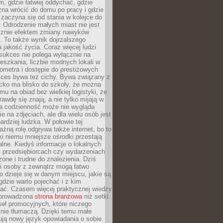
, gdzie łatwiej oddychać, gdzie
na wrócić do domu po pracy i gdzie
zaczyna się od stania w kolejce do
 Odrodzenie małych miast nie jest
cznie efektem zmiany nawyków
 To także wynik dojrzalszego
a jakość życia. Coraz więcej ludzi
sukces nie polega wyłącznie na
eszkania, liczbie modnych lokali w
lometra i dostępie do prestiżowych
kces bywa też cichy. Bywa związany z
cko ma blisko do szkoły, że można
mu na obiad bez wielkiej logistyki, że
rawdę się znają, a nie tylko mijają w
ka codzienność może nie wygląda
ie na zdjęciach, ale dla wielu osób jest
ardziej ludzka. W połowie tej
żną rolę odgrywa także internet, bo to
ki niemu mniejsze ośrodki przestają
alne. Kiedyś informacje o lokalnych
, przedsiębiorcach czy wydarzeniach
zone i trudne do znalezienia. Dziś
i osoby z zewnątrz mogą łatwo
o dzieje się w danym miejscu, jakie są
gdzie warto pojechać i z kim
ać. Czasem więcej praktycznej wiedzy
 prowadzona
strona branżowa
niż setki
eł promocyjnych, które niczego
nie tłumaczą. Dzięki temu małe
ją nowy język opowiadania o sobie.