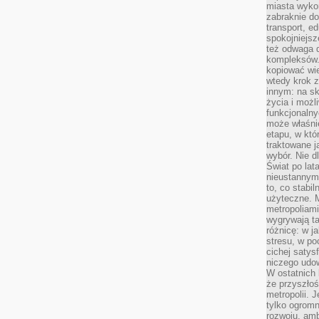
miasta wyko
zabraknie do
transport, e
spokojniejsz
też odwaga 
kompleksów.
kopiować wie
wtedy krok z
innym: na ska
życia i możl
funkcjonalny
może właśni
etapu, w któ
traktowane j
wybór. Nie d
Świat po lat
nieustannym
to, co stabi
użyteczne. 
metropoliami
wygrywają t
różnicę: w j
stresu, w po
cichej satys
niczego udo
W ostatnich 
że przyszłoś
metropolii. 
tylko ogromn
rozwoju, amb