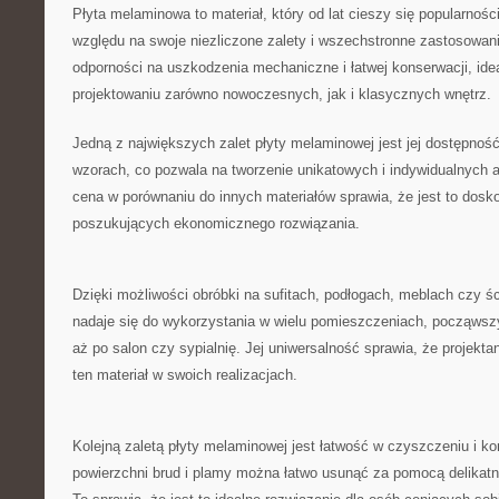
Płyta melaminowa to materiał, który od lat cieszy się popularności
względu na ​swoje niezliczone zalety i wszechstronne zastosowanie
odporności⁤ na ‍uszkodzenia mechaniczne i łatwej ⁢konserwacji, ideal
projektowaniu zarówno nowoczesnych, jak‍ i klasycznych wnętrz.
Jedną z największych zalet płyty melaminowej jest jej dostępność 
wzorach, co pozwala na tworzenie unikatowych i indywidualnych​ ar
cena w porównaniu do innych materiałów sprawia, że jest to doskona
poszukujących ekonomicznego rozwiązania.
Dzięki​ możliwości ‌obróbki na sufitach, podłogach, meblach⁢ czy 
nadaje się do wykorzystania w wielu pomieszczeniach, począwszy 
aż po salon czy sypialnię.‍ Jej uniwersalność sprawia, że projektanc
‌ten materiał w swoich ⁤realizacjach.
Kolejną zaletą ⁣płyty melaminowej jest łatwość w ⁤czyszczeniu i kons
powierzchni brud i plamy można łatwo​ usunąć ⁣za pomocą delikatne