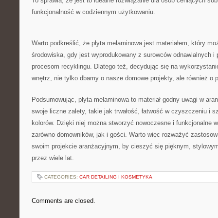
To⁢ sprawia, że jest‌ to idealne rozwiązanie dla osób ceniących so
⁣funkcjonalność ⁤w⁢ codziennym⁤ użytkowaniu.
Warto‌ podkreślić, że płyta⁤ melaminowa jest ‌materiałem,⁤ który ​m
środowiska, gdy jest ⁤wyprodukowany z surowców odnawialnych i
procesom recyklingu.⁢ Dlatego też, decydując ‍się na ⁢wykorzystani
wnętrz,​ nie tylko dbamy o nasze domowe projekty, ale również o p
Podsumowując, ​płyta melaminowa‍ to materiał godny uwagi w aran
swoje⁢ liczne zalety, takie⁤ jak trwałość, łatwość w czyszczeniu i
kolorów. Dzięki niej można stworzyć nowoczesne i funkcjonalne w
zarówno‍ domowników, jak⁢ i gości. Warto więc rozważyć zastoso
swoim projekcie‍ aranżacyjnym, by cieszyć​ się ⁣pięknym, stylow
przez wiele ⁤lat.
CATEGORIES:
CAR DETAILING I KOSMETYKA
Comments are closed.