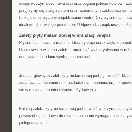
swojej⁣ wytrzymałości,⁢ trwałości oraz​ bogatej palecie kolorów i w
przyjrzymy​ się ⁣bliżej zaletom‍ oraz różnorodnym zastosowaniom te
funkcjonalnej płycie w projektowaniu wnętrz. Czy płyta melamin
idealnym dla Twojego przestrzeni? Odpowiedzi znajdziesz poniżej
Zalety płyty ⁣melaminowej w aranżacji wnętrz
Płyta melaminowa ⁢to ‌materiał, który ‍zyskuje coraz większą popula
Dzięki swoim wieloma zaletom może być wykorzystywana‍ w różn
domowych, jak i biurowych przestrzeniach.
Jedną ⁣z głównych zalet płyty⁤ melaminowej jest jej trwałość. Materi
zarysowania, ścieranie oraz uszkodzenia⁢ mechaniczne, co sprawi
się w miejscach ‍o intensywnym użytkowaniu.
Kolejną zaletą płyty ⁤melaminowej jest​ łatwość⁤ w utrzymaniu ​czyst
powierzchni,⁣ jest łatwa do czyszczenia i nie wymaga specjalisty
‌pielęgnacyjnych.