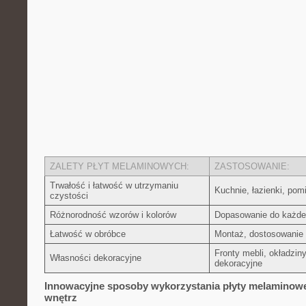
ZALETY PŁYT⁤ MELAMINOWYCH:
ZASTOSOWANIE:
Trwałość i łatwość w utrzymaniu
Kuchnie, łazienki, ​po
czystości
Różnorodność wzorów i kolorów
Dopasowanie ⁣do‌ każdeg
Łatwość‍ w obróbce
Montaż, dostosowanie
Fronty mebli, okładziny 
Własności ⁤dekoracyjne
dekoracyjne
Innowacyjne sposoby wykorzystania ‌płyty melaminow
wnętrz