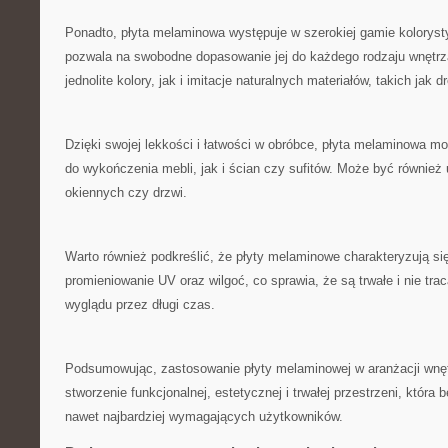
Ponadto, płyta ⁢melaminowa występuje‍ w szerokiej gamie kolorysty
pozwala⁤ na ‌swobodne dopasowanie jej do każdego rodzaju wnętr
jednolite kolory, jak i⁢ imitacje naturalnych materiałów, takich jak
Dzięki swojej⁢ lekkości i łatwości w obróbce, płyta melaminowa 
do ⁤wykończenia‍ mebli, jak i ścian czy ​sufitów. Może być⁢ również
okiennych czy ⁤drzwi.
Warto również podkreślić, że płyty melaminowe charakteryzują si
promieniowanie UV oraz wilgoć, ​co sprawia, że są trwałe i nie tr
wyglądu przez długi czas.
Podsumowując, zastosowanie płyty‌ melaminowej w ‌aranżacji wnę
stworzenie‍ funkcjonalnej, estetycznej i‍ trwałej przestrzeni, która⁣
nawet najbardziej wymagających użytkowników.