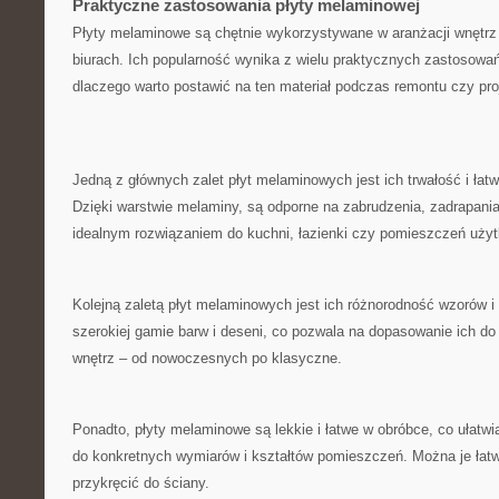
Praktyczne​ zastosowania płyty ⁢melaminowej
Płyty melaminowe są chętnie wykorzystywane w aranżacji wnętrz‍
biurach. Ich popularność wynika z wielu praktycznych zastosowań,
dlaczego warto postawić na ten materiał podczas‌ remontu ‍czy pr
‍Jedną z głównych ⁣zalet płyt melaminowych jest ⁢ich trwałość i ła
Dzięki warstwie melaminy, są‍ odporne na‍ zabrudzenia, ​zadrapania
idealnym rozwiązaniem do kuchni,⁢ łazienki czy pomieszczeń uży
Kolejną zaletą płyt melaminowych jest ich różnorodność​ wzorów i‍
‌szerokiej⁣ gamie ⁣barw i deseni, co pozwala na‌ dopasowanie ich do
wnętrz – od nowoczesnych po⁣ klasyczne.
Ponadto,‍ płyty melaminowe są lekkie i łatwe ‍w obróbce,⁤ co ułatw
do konkretnych‌ wymiarów i kształtów pomieszczeń. Można je łatw
przykręcić do ściany.