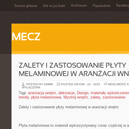
Archiwum
Redakc
Strona główna
Ale to już było
Popołudnie
MECZ
ZALETY I ZASTOSOWANIE PŁYTY
MELAMINOWEJ W ARANŻACJI W
POSTED BY ADMIN
POSTED ON KWI - 22 - 2025
MOŻLIWOŚĆ 
WYŁĄCZONA
Tagi:
aranżacja wnętrz
,
dekoracje
,
Design
,
materiały wykończeni
trendy
,
płyta melaminowa
,
Wystrój wnętrz
,
zalety
,
zastosowanie
Zalety ⁤i zastosowanie płyty ​melaminowej w aranżacji ‌wnętrz
Płyta⁤ melaminowa to materiał wykorzystywany coraz częściej w ⁣ara