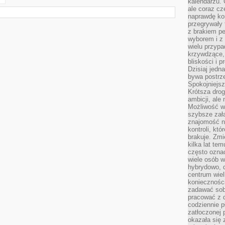
kalendarzu.
ale coraz cz
naprawdę kor
przegrywały 
z brakiem p
wyborem i z 
wielu przypa
krzywdzące, 
bliskości i p
Dzisiaj jedn
bywa postrz
Spokojniejs
Krótsza drog
ambicji, al
Możliwość wy
szybsze zał
znajomość na
kontroli, kt
brakuje. Zmi
kilka lat te
często ozna
wiele osób w
hybrydowo, 
centrum wiel
konieczności
zadawać sob
pracować z 
codziennie p
zatłoczonej 
okazała się 