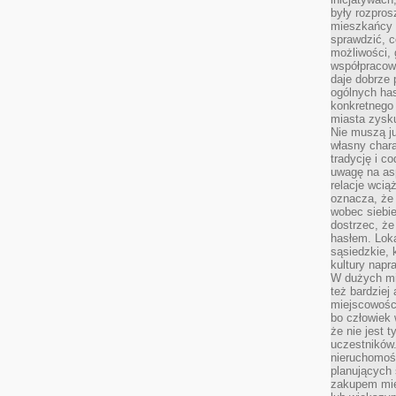
były rozpros
mieszkańcy 
sprawdzić, c
możliwości, 
współpracow
daje dobrze
ogólnych has
konkretnego 
miasta zysku
Nie muszą j
własny chara
tradycję i c
uwagę na as
relacje wcią
oznacza, że 
wobec siebie
dostrzec, że
hasłem. Loka
sąsiedzkie, 
kultury napr
W dużych mia
też bardzie
miejscowośc
bo człowiek 
że nie jest 
uczestników.
nieruchomoś
planujących 
zakupem mi