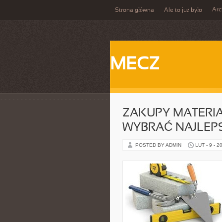
Ar
Strona główna
Ale to już było
MECZ
ZAKUPY MATERI
WYBRAĆ NAJLEP
POSTED BY ADMIN
LUT - 9 - 2