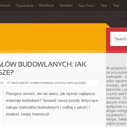
chiwum
Redakcja
Spadam
Tagi
Tagi
Popołudnie
Spis Treści
SUB
AŁÓW BUDOWLANYCH: JAK
W ostatnich 
SZE?
że przyszłoś
metropolii. 
tylko ogromn
ZAKUPY
025
MOŻLIWOŚĆ KOMENTOWANIA
ZOSTAŁA WYŁĄCZONA
rozwoju, amb
MATERIAŁÓW
BUDOWLANYCH:
poziomie i p
JAK
Planujesz remont, ale nie wiesz, jak wybrać najlepsze
czymś ważny
WYBRAĆ
zmieniać. C
NAJLEPSZE?
materiały budowlane? Sprawdź nasze porady dotyczące
dużym mieśc
wyłącznie o 
zakupu materiałów budowlanych i zadbaj o jakość i
drogie usług
trwałość swojej inwestycji!
są jednym z
tempo, hałas
odpoczynek 