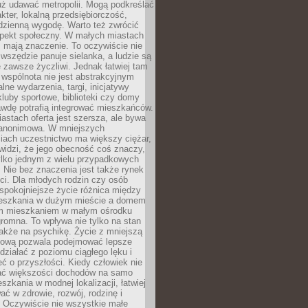
uż udawać metropolii. Mogą podkreślać
kter, lokalną przedsiębiorczość,
odzienną wygodę. Warto też zwrócić
pekt społeczny. W małych miastach
ż mają znaczenie. To oczywiście nie
wszędzie panuje sielanka, a ludzie są
 zawsze życzliwi. Jednak łatwiej tam
 wspólnota nie jest abstrakcyjnym
lne wydarzenia, targi, inicjatywy
kluby sportowe, biblioteki czy domy
awdę potrafią integrować mieszkańców.
stach oferta jest szersza, ale bywa
j anonimowa. W mniejszych
iach uczestnictwo ma większy ciężar,
widzi, że jego obecność coś znaczy,
tylko jednym z wielu przypadkowych
 Nie bez znaczenia jest także rynek
ci. Dla młodych rodzin czy osób
spokojniejsze życie różnica między
eszkania w dużym mieście a domem
m mieszkaniem w małym ośrodku
romna. To wpływa nie tylko na stan
także na psychikę. Życie z mniejszą
nsową pozwala podejmować lepsze
 działać z poziomu ciągłego lęku i
eć o przyszłości. Kiedy człowiek nie
ć większości dochodów na samo
szkania w modnej lokalizacji, łatwiej
ć w zdrowie, rozwój, rodzinę i
 Oczywiście nie wszystkie małe