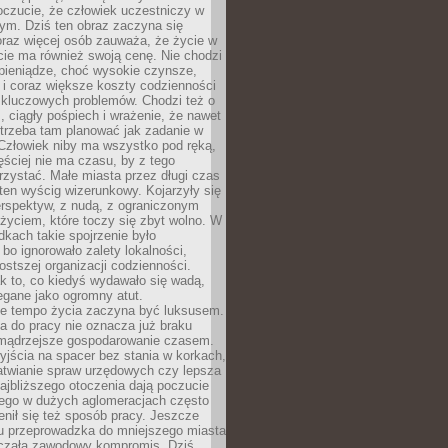
oczucie, że człowiek uczestniczy w
m. Dziś ten obraz zaczyna się
oraz więcej osób zauważa, że życie w
ie ma również swoją cenę. Nie chodzi
pieniądze, choć wysokie czynsze,
i i coraz większe koszty codzienności
 kluczowych problemów. Chodzi też o
, ciągły pośpiech i wrażenie, że nawet
trzeba tam planować jak zadanie w
 Człowiek niby ma wszystko pod ręką,
ęściej nie ma czasu, by z tego
zystać. Małe miasta przez długi czas
ten wyścig wizerunkowy. Kojarzyły się
erspektyw, z nudą, z ograniczonym
życiem, które toczy się zbyt wolno. W
dkach takie spojrzenie było
bo ignorowało zalety lokalności,
rostszej organizacji codzienności.
ak to, co kiedyś wydawało się wadą,
egane jako ogromny atut.
ze tempo życia zaczyna być luksusem.
a do pracy nie oznacza już braku
e mądrzejsze gospodarowanie czasem.
jścia na spacer bez stania w korkach,
atwianie spraw urzędowych czy lepsza
jbliższego otoczenia dają poczucie
órego w dużych aglomeracjach często
enił się też sposób pracy. Jeszcze
mu przeprowadzka do mniejszego miasta
czała zawodowy kompromis. Dziś