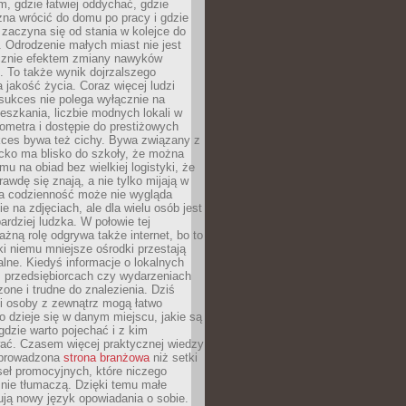
, gdzie łatwiej oddychać, gdzie
na wrócić do domu po pracy i gdzie
zaczyna się od stania w kolejce do
 Odrodzenie małych miast nie jest
cznie efektem zmiany nawyków
 To także wynik dojrzalszego
a jakość życia. Coraz więcej ludzi
sukces nie polega wyłącznie na
eszkania, liczbie modnych lokali w
lometra i dostępie do prestiżowych
kces bywa też cichy. Bywa związany z
cko ma blisko do szkoły, że można
mu na obiad bez wielkiej logistyki, że
rawdę się znają, a nie tylko mijają w
ka codzienność może nie wygląda
ie na zdjęciach, ale dla wielu osób jest
ardziej ludzka. W połowie tej
żną rolę odgrywa także internet, bo to
ki niemu mniejsze ośrodki przestają
alne. Kiedyś informacje o lokalnych
, przedsiębiorcach czy wydarzeniach
zone i trudne do znalezienia. Dziś
i osoby z zewnątrz mogą łatwo
o dzieje się w danym miejscu, jakie są
gdzie warto pojechać i z kim
ać. Czasem więcej praktycznej wiedzy
 prowadzona
strona branżowa
niż setki
eł promocyjnych, które niczego
nie tłumaczą. Dzięki temu małe
ją nowy język opowiadania o sobie.