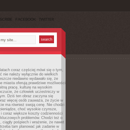
SCRIBE
FACEBOOK
TWITTER
latach coraz częściej mówi się o tym,
ć nie należy wyłącznie do wielkich
Jeszcze niedawno wydawało się, że
e miasta oferują prawdziwe możliwości
itną pracę, kulturę na wysokim
oczucie, że człowiek uczestniczy w
m. Dziś ten obraz zaczyna się
oraz więcej osób zauważa, że życie w
ie ma również swoją cenę. Nie chodzi
pieniądze, choć wysokie czynsze,
i i coraz większe koszty codzienności
 kluczowych problemów. Chodzi też o
, ciągły pośpiech i wrażenie, że nawet
trzeba tam planować jak zadanie w