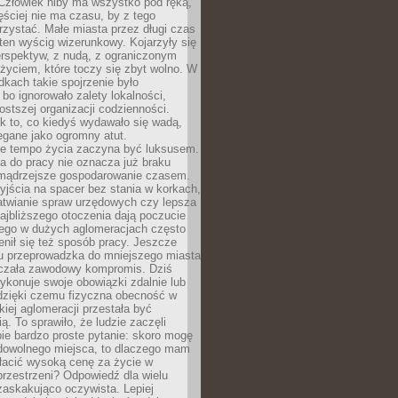
 Człowiek niby ma wszystko pod ręką,
ęściej nie ma czasu, by z tego
zystać. Małe miasta przez długi czas
ten wyścig wizerunkowy. Kojarzyły się
erspektyw, z nudą, z ograniczonym
życiem, które toczy się zbyt wolno. W
dkach takie spojrzenie było
bo ignorowało zalety lokalności,
rostszej organizacji codzienności.
ak to, co kiedyś wydawało się wadą,
egane jako ogromny atut.
ze tempo życia zaczyna być luksusem.
a do pracy nie oznacza już braku
e mądrzejsze gospodarowanie czasem.
jścia na spacer bez stania w korkach,
atwianie spraw urzędowych czy lepsza
jbliższego otoczenia dają poczucie
órego w dużych aglomeracjach często
enił się też sposób pracy. Jeszcze
mu przeprowadzka do mniejszego miasta
czała zawodowy kompromis. Dziś
ykonuje swoje obowiązki zdalnie lub
dzięki czemu fizyczna obecność w
kiej aglomeracji przestała być
ą. To sprawiło, że ludzie zaczęli
ie bardzo proste pytanie: skoro mogę
dowolnego miejsca, to dlaczego mam
łacić wysoką cenę za życie w
przestrzeni? Odpowiedź dla wielu
zaskakująco oczywista. Lepiej