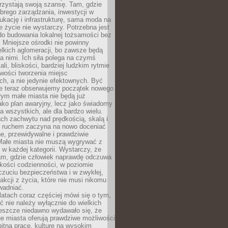
rzystają swoją szansę. Tam, gdzie
brego zarządzania, inwestycji w
dukację i infrastrukturę, sama moda na
e życie nie wystarczy. Potrzebna jest
do budowania lokalnej tożsamości bez
 Mniejsze ośrodki nie powinny
lkich aglomeracji, bo zawsze będą
a nimi. Ich siła polega na czymś
li, bliskości, bardziej ludzkim rytmie
iwości tworzenia miejsc
ch, a nie jedynie efektownych. Być
e teraz obserwujemy początek nowego
rym małe miasta nie będą już
ako plan awaryjny, lecz jako świadomy
la wszystkich, ale dla bardzo wielu.
ach zachwytu nad prędkością, skalą i
 ruchem zaczyna na nowo doceniać
lne, przewidywalne i prawdziwie
Małe miasta nie muszą wygrywać z
 w każdej kategorii. Wystarczy, że
am, gdzie człowiek naprawdę odczuwa
akości codzienności, w poziomie
czuciu bezpieczeństwa i w zwykłej,
fakcji z życia, które nie musi nikomu
wadniać.
latach coraz częściej mówi się o tym,
ć nie należy wyłącznie do wielkich
Jeszcze niedawno wydawało się, że
e miasta oferują prawdziwe możliwości
itną pracę, kulturę na wysokim