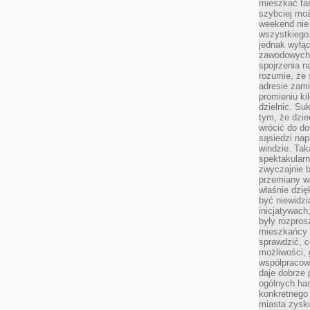
mieszkać tam
szybciej moż
weekend nie 
wszystkiego.
jednak wyłą
zawodowych.
spojrzenia n
rozumie, że 
adresie zami
promieniu ki
dzielnic. Su
tym, że dzie
wrócić do do
sąsiedzi nap
windzie. Ta
spektakularn
zwyczajnie b
przemiany wa
właśnie dzię
być niewidzi
inicjatywach
były rozpros
mieszkańcy 
sprawdzić, c
możliwości, 
współpracow
daje dobrze
ogólnych has
konkretnego 
miasta zysku