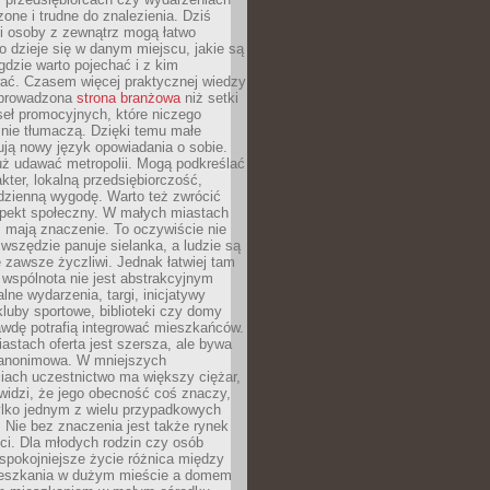
zone i trudne do znalezienia. Dziś
i osoby z zewnątrz mogą łatwo
o dzieje się w danym miejscu, jakie są
gdzie warto pojechać i z kim
ać. Czasem więcej praktycznej wiedzy
 prowadzona
strona branżowa
niż setki
eł promocyjnych, które niczego
nie tłumaczą. Dzięki temu małe
ją nowy język opowiadania o sobie.
uż udawać metropolii. Mogą podkreślać
kter, lokalną przedsiębiorczość,
odzienną wygodę. Warto też zwrócić
pekt społeczny. W małych miastach
ż mają znaczenie. To oczywiście nie
wszędzie panuje sielanka, a ludzie są
 zawsze życzliwi. Jednak łatwiej tam
 wspólnota nie jest abstrakcyjnym
lne wydarzenia, targi, inicjatywy
kluby sportowe, biblioteki czy domy
awdę potrafią integrować mieszkańców.
stach oferta jest szersza, ale bywa
j anonimowa. W mniejszych
iach uczestnictwo ma większy ciężar,
widzi, że jego obecność coś znaczy,
tylko jednym z wielu przypadkowych
 Nie bez znaczenia jest także rynek
ci. Dla młodych rodzin czy osób
spokojniejsze życie różnica między
eszkania w dużym mieście a domem