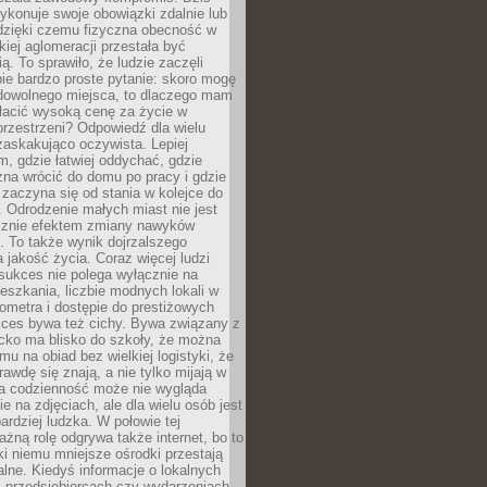
ykonuje swoje obowiązki zdalnie lub
dzięki czemu fizyczna obecność w
kiej aglomeracji przestała być
ą. To sprawiło, że ludzie zaczęli
ie bardzo proste pytanie: skoro mogę
dowolnego miejsca, to dlaczego mam
łacić wysoką cenę za życie w
przestrzeni? Odpowiedź dla wielu
zaskakująco oczywista. Lepiej
, gdzie łatwiej oddychać, gdzie
na wrócić do domu po pracy i gdzie
zaczyna się od stania w kolejce do
 Odrodzenie małych miast nie jest
cznie efektem zmiany nawyków
 To także wynik dojrzalszego
a jakość życia. Coraz więcej ludzi
sukces nie polega wyłącznie na
eszkania, liczbie modnych lokali w
lometra i dostępie do prestiżowych
kces bywa też cichy. Bywa związany z
cko ma blisko do szkoły, że można
mu na obiad bez wielkiej logistyki, że
rawdę się znają, a nie tylko mijają w
ka codzienność może nie wygląda
ie na zdjęciach, ale dla wielu osób jest
ardziej ludzka. W połowie tej
żną rolę odgrywa także internet, bo to
ki niemu mniejsze ośrodki przestają
alne. Kiedyś informacje o lokalnych
, przedsiębiorcach czy wydarzeniach