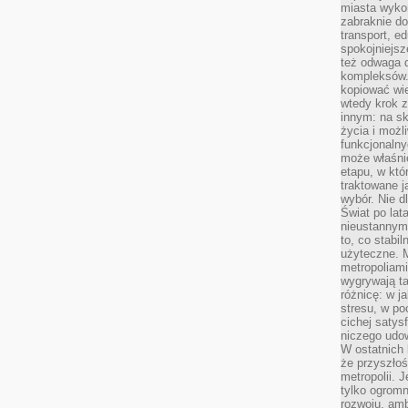
miasta wyko
zabraknie do
transport, e
spokojniejsz
też odwaga 
kompleksów.
kopiować wie
wtedy krok z
innym: na ska
życia i możl
funkcjonalny
może właśni
etapu, w któ
traktowane j
wybór. Nie d
Świat po lat
nieustannym
to, co stabi
użyteczne. 
metropoliami
wygrywają t
różnicę: w j
stresu, w po
cichej satys
niczego udo
W ostatnich 
że przyszłoś
metropolii. 
tylko ogromn
rozwoju, amb