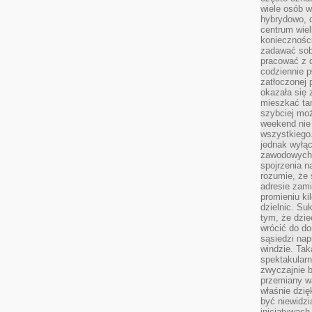
wiele osób w
hybrydowo, 
centrum wiel
konieczności
zadawać sob
pracować z 
codziennie p
zatłoczonej 
okazała się 
mieszkać tam
szybciej moż
weekend nie 
wszystkiego.
jednak wyłą
zawodowych.
spojrzenia n
rozumie, że 
adresie zami
promieniu ki
dzielnic. Su
tym, że dzie
wrócić do do
sąsiedzi nap
windzie. Ta
spektakularn
zwyczajnie b
przemiany wa
właśnie dzię
być niewidzi
inicjatywach