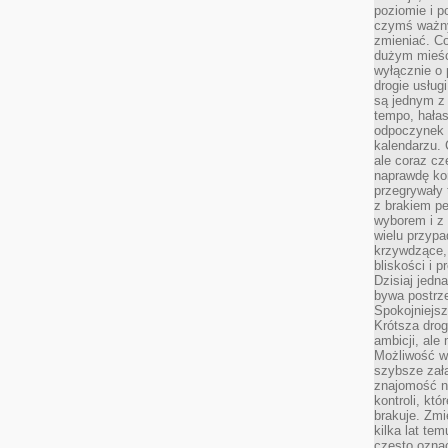
poziomie i p
czymś ważny
zmieniać. C
dużym mieśc
wyłącznie o 
drogie usług
są jednym z
tempo, hałas
odpoczynek 
kalendarzu.
ale coraz cz
naprawdę kor
przegrywały 
z brakiem p
wyborem i z 
wielu przypa
krzywdzące, 
bliskości i p
Dzisiaj jedn
bywa postrz
Spokojniejs
Krótsza drog
ambicji, al
Możliwość wy
szybsze zał
znajomość na
kontroli, kt
brakuje. Zmi
kilka lat te
często ozna