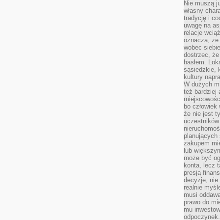
Nie muszą j
własny chara
tradycję i c
uwagę na as
relacje wcią
oznacza, że 
wobec siebie
dostrzec, że
hasłem. Loka
sąsiedzkie, 
kultury napr
W dużych mia
też bardzie
miejscowośc
bo człowiek 
że nie jest 
uczestników.
nieruchomoś
planujących 
zakupem mi
lub większy
może być og
konta, lecz 
presją fina
decyzje, nie
realnie myśl
musi oddawa
prawo do mie
mu inwestowa
odpoczynek.