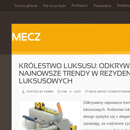
Archiwum
Redakc
Strona główna
Ale to już było
Popołudnie
MECZ
KRÓLESTWO LUKSUSU: ODKRY
NAJNOWSZE TRENDY W REZYDE
LUKSUSOWYCH
POSTED BY ADMIN
KWI - 9 - 2025
MOŻLIWOŚĆ KOMENTOWAN
Odkrywamy najnowsze tren
luksusowych. Królestwo luk
design spotyka się z elegan
sprawiają, że codzienne życ