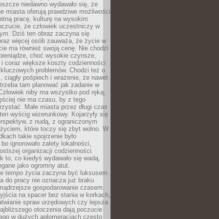
Jeszcze niedawno wydawało się, że
e miasta oferują prawdziwe możliwości
itną pracę, kulturę na wysokim
oczucie, że człowiek uczestniczy w
m. Dziś ten obraz zaczyna się
oraz więcej osób zauważa, że życie w
ie ma również swoją cenę. Nie chodzi
pieniądze, choć wysokie czynsze,
i i coraz większe koszty codzienności
 kluczowych problemów. Chodzi też o
, ciągły pośpiech i wrażenie, że nawet
trzeba tam planować jak zadanie w
 Człowiek niby ma wszystko pod ręką,
ęściej nie ma czasu, by z tego
zystać. Małe miasta przez długi czas
ten wyścig wizerunkowy. Kojarzyły się
erspektyw, z nudą, z ograniczonym
życiem, które toczy się zbyt wolno. W
dkach takie spojrzenie było
bo ignorowało zalety lokalności,
rostszej organizacji codzienności.
ak to, co kiedyś wydawało się wadą,
egane jako ogromny atut.
ze tempo życia zaczyna być luksusem.
a do pracy nie oznacza już braku
e mądrzejsze gospodarowanie czasem.
jścia na spacer bez stania w korkach,
atwianie spraw urzędowych czy lepsza
jbliższego otoczenia dają poczucie
órego w dużych aglomeracjach często