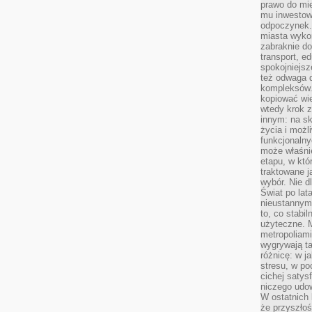
prawo do mie
mu inwestowa
odpoczynek.
miasta wyko
zabraknie do
transport, e
spokojniejsz
też odwaga 
kompleksów.
kopiować wie
wtedy krok z
innym: na ska
życia i możl
funkcjonalny
może właśni
etapu, w któ
traktowane j
wybór. Nie d
Świat po lat
nieustannym
to, co stabi
użyteczne. 
metropoliami
wygrywają t
różnicę: w j
stresu, w po
cichej satys
niczego udo
W ostatnich 
że przyszłoś