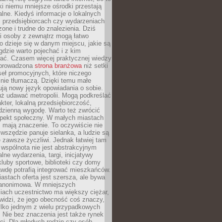
ki niemu mniejsze ośrodki przestają
alne. Kiedyś informacje o lokalnych
, przedsiębiorcach czy wydarzeniach
zone i trudne do znalezienia. Dziś
i osoby z zewnątrz mogą łatwo
o dzieje się w danym miejscu, jakie są
gdzie warto pojechać i z kim
ać. Czasem więcej praktycznej wiedzy
 prowadzona
strona branżowa
niż setki
eł promocyjnych, które niczego
nie tłumaczą. Dzięki temu małe
ją nowy język opowiadania o sobie.
uż udawać metropolii. Mogą podkreślać
kter, lokalną przedsiębiorczość,
odzienną wygodę. Warto też zwrócić
pekt społeczny. W małych miastach
ż mają znaczenie. To oczywiście nie
wszędzie panuje sielanka, a ludzie są
 zawsze życzliwi. Jednak łatwiej tam
 wspólnota nie jest abstrakcyjnym
lne wydarzenia, targi, inicjatywy
kluby sportowe, biblioteki czy domy
awdę potrafią integrować mieszkańców.
stach oferta jest szersza, ale bywa
j anonimowa. W mniejszych
iach uczestnictwo ma większy ciężar,
widzi, że jego obecność coś znaczy,
tylko jednym z wielu przypadkowych
 Nie bez znaczenia jest także rynek
ci. Dla młodych rodzin czy osób