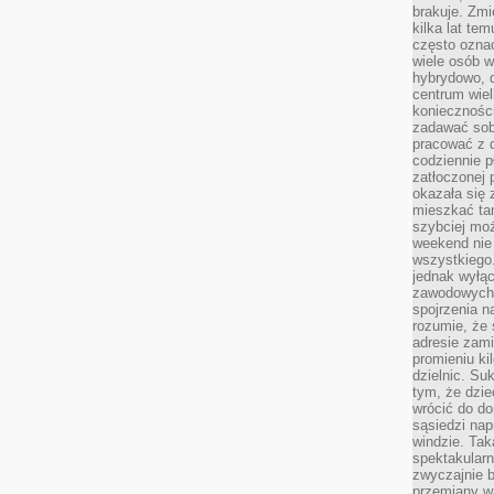
brakuje. Zmi
kilka lat te
często ozna
wiele osób w
hybrydowo, 
centrum wiel
konieczności
zadawać sob
pracować z 
codziennie p
zatłoczonej 
okazała się 
mieszkać tam
szybciej moż
weekend nie 
wszystkiego.
jednak wyłą
zawodowych.
spojrzenia n
rozumie, że 
adresie zami
promieniu ki
dzielnic. Su
tym, że dzie
wrócić do do
sąsiedzi nap
windzie. Ta
spektakularn
zwyczajnie b
przemiany wa