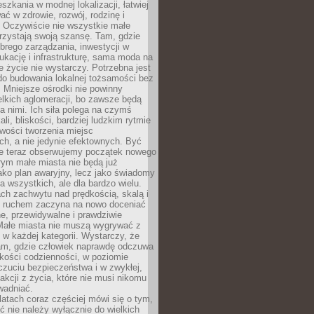
szkania w modnej lokalizacji, łatwiej
ć w zdrowie, rozwój, rodzinę i
 Oczywiście nie wszystkie małe
rzystają swoją szansę. Tam, gdzie
brego zarządzania, inwestycji w
dukację i infrastrukturę, sama moda na
e życie nie wystarczy. Potrzebna jest
do budowania lokalnej tożsamości bez
 Mniejsze ośrodki nie powinny
lkich aglomeracji, bo zawsze będą
a nimi. Ich siła polega na czymś
li, bliskości, bardziej ludzkim rytmie
iwości tworzenia miejsc
ch, a nie jedynie efektownych. Być
e teraz obserwujemy początek nowego
rym małe miasta nie będą już
ako plan awaryjny, lecz jako świadomy
la wszystkich, ale dla bardzo wielu.
ach zachwytu nad prędkością, skalą i
 ruchem zaczyna na nowo doceniać
lne, przewidywalne i prawdziwie
Małe miasta nie muszą wygrywać z
 w każdej kategorii. Wystarczy, że
am, gdzie człowiek naprawdę odczuwa
akości codzienności, w poziomie
czuciu bezpieczeństwa i w zwykłej,
fakcji z życia, które nie musi nikomu
wadniać.
latach coraz częściej mówi się o tym,
ć nie należy wyłącznie do wielkich