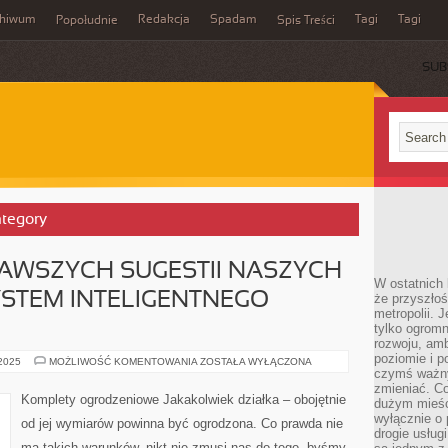
chiwum
Redakcja
Spadam
Tagi
Tagi
Popołudnie
Spis Treści
SUB
ategory
KAWSZYCH SUGESTII NASZYCH
W ostatnich 
YSTEM INTELIGENTNEGO
że przyszłoś
metropolii. 
tylko ogromn
rozwoju, amb
poziomie i p
JEDNĄ
 2025
MOŻLIWOŚĆ KOMENTOWANIA
ZOSTAŁA WYŁĄCZONA
Z
czymś ważny
NAJCIEKAWSZYCH
zmieniać. C
SUGESTII
Komplety ogrodzeniowe Jakakolwiek działka – obojętnie
dużym mieśc
NASZYCH
CZASÓW,
wyłącznie o 
od jej wymiarów powinna być ogrodzona. Co prawda nie
JEST
drogie usług
SYSTEM
ma takich warunków, nikt nie zmusi nas do tego, byśmy