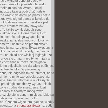
łacić wysoką cenę za życie w
przestrzeni? Odpowiedź dla wielu
zaskakująco oczywista. Lepiej
, gdzie łatwiej oddychać, gdzie
na wrócić do domu po pracy i gdzie
zaczyna się od stania w kolejce do
 Odrodzenie małych miast nie jest
cznie efektem zmiany nawyków
 To także wynik dojrzalszego
a jakość życia. Coraz więcej ludzi
sukces nie polega wyłącznie na
eszkania, liczbie modnych lokali w
lometra i dostępie do prestiżowych
kces bywa też cichy. Bywa związany z
cko ma blisko do szkoły, że można
mu na obiad bez wielkiej logistyki, że
rawdę się znają, a nie tylko mijają w
ka codzienność może nie wygląda
ie na zdjęciach, ale dla wielu osób jest
ardziej ludzka. W połowie tej
żną rolę odgrywa także internet, bo to
ki niemu mniejsze ośrodki przestają
alne. Kiedyś informacje o lokalnych
, przedsiębiorcach czy wydarzeniach
zone i trudne do znalezienia. Dziś
i osoby z zewnątrz mogą łatwo
o dzieje się w danym miejscu, jakie są
gdzie warto pojechać i z kim
ać. Czasem więcej praktycznej wiedzy
 prowadzona
strona branżowa
niż setki