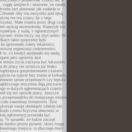
 kluczowych problemów. Chodzi też o
, ciągły pośpiech i wrażenie, że nawet
trzeba tam planować jak zadanie w
 Człowiek niby ma wszystko pod ręką,
ęściej nie ma czasu, by z tego
zystać. Małe miasta przez długi czas
ten wyścig wizerunkowy. Kojarzyły się
erspektyw, z nudą, z ograniczonym
życiem, które toczy się zbyt wolno. W
dkach takie spojrzenie było
bo ignorowało zalety lokalności,
rostszej organizacji codzienności.
ak to, co kiedyś wydawało się wadą,
egane jako ogromny atut.
ze tempo życia zaczyna być luksusem.
a do pracy nie oznacza już braku
e mądrzejsze gospodarowanie czasem.
jścia na spacer bez stania w korkach,
atwianie spraw urzędowych czy lepsza
jbliższego otoczenia dają poczucie
órego w dużych aglomeracjach często
enił się też sposób pracy. Jeszcze
mu przeprowadzka do mniejszego miasta
czała zawodowy kompromis. Dziś
ykonuje swoje obowiązki zdalnie lub
dzięki czemu fizyczna obecność w
kiej aglomeracji przestała być
ą. To sprawiło, że ludzie zaczęli
ie bardzo proste pytanie: skoro mogę
dowolnego miejsca, to dlaczego mam