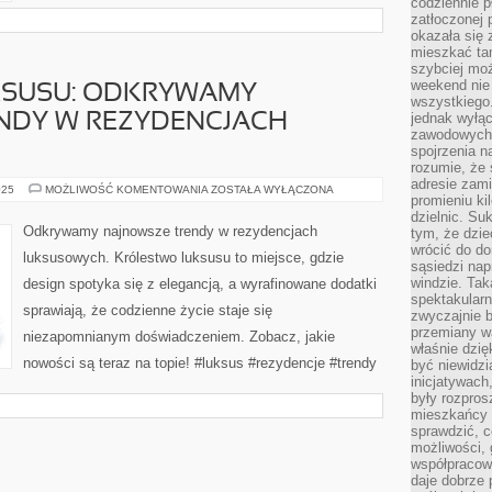
codziennie p
zatłoczonej 
okazała się 
mieszkać tam
szybciej moż
weekend nie 
KSUSU: ODKRYWAMY
wszystkiego.
jednak wyłą
NDY W REZYDENCJACH
zawodowych.
spojrzenia n
rozumie, że 
adresie zami
KRÓLESTWO
025
MOŻLIWOŚĆ KOMENTOWANIA
ZOSTAŁA WYŁĄCZONA
promieniu ki
LUKSUSU:
ODKRYWAMY
dzielnic. Su
NAJNOWSZE
Odkrywamy najnowsze trendy w rezydencjach
tym, że dzie
TRENDY
wrócić do do
W
luksusowych. Królestwo luksusu to miejsce, gdzie
REZYDENCJACH
sąsiedzi nap
LUKSUSOWYCH
windzie. Ta
design spotyka się z elegancją, a wyrafinowane dodatki
spektakularn
sprawiają, że codzienne życie staje się
zwyczajnie b
przemiany wa
niezapomnianym doświadczeniem. Zobacz, jakie
właśnie dzię
nowości są teraz na topie! #luksus #rezydencje #trendy
być niewidzi
inicjatywach
były rozpros
mieszkańcy 
sprawdzić, c
możliwości, 
współpracow
daje dobrze