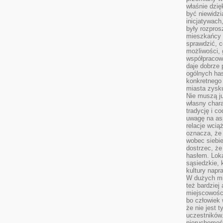
właśnie dzię
być niewidzi
inicjatywach
były rozpros
mieszkańcy 
sprawdzić, c
możliwości, 
współpracow
daje dobrze
ogólnych has
konkretnego 
miasta zysku
Nie muszą j
własny chara
tradycję i c
uwagę na as
relacje wcią
oznacza, że 
wobec siebie
dostrzec, że
hasłem. Loka
sąsiedzkie, 
kultury napr
W dużych mia
też bardzie
miejscowośc
bo człowiek 
że nie jest 
uczestników.
nieruchomoś