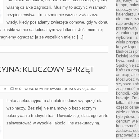
są jednym z
INTELIGENTNEGO
DOMU
tempo, hałas
własną działkę zagrodzili. Musimy to uczynić w ramach
odpoczynek 
kalendarzu.
bezpieczeństwa. To niezmiernie ważne. Zwłaszcza
ale coraz cz
wtedy, kiedy posiadamy zwierzęta domowe, gdy w domu
naprawdę kor
przegrywały 
a plastikowe nie są kolosalnym wydatkiem. Jeśli niemniej
z brakiem p
pragniemy ogradzać ją ze wszelkich miejsc […]
wyborem i z 
wielu przypa
krzywdzące, 
bliskości i p
Dzisiaj jedn
bywa postrz
Spokojniejs
CYJNA: KLUCZOWY SPRZĘT
Krótsza drog
ambicji, al
Możliwość wy
szybsze zał
znajomość na
LINKA
 2025
MOŻLIWOŚĆ KOMENTOWANIA
ZOSTAŁA WYŁĄCZONA
ASEKURACYJNA:
kontroli, kt
KLUCZOWY
brakuje. Zmi
SPRZĘT
Linka asekuracyjna to absolutnie kluczowy sprzęt dla
kilka lat te
DLA
WSPINACZY
często ozna
wspinaczy. Bez niej nie ma mowy o bezpiecznym
wiele osób w
pokonywaniu trudnych tras. Dowiedz się, dlaczego warto
hybrydowo, 
centrum wiel
zainwestować w wysokiej jakości linę asekuracyjną.
konieczności
zadawać sob
pracować z 