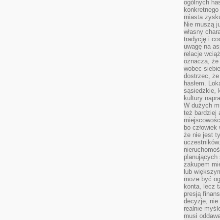
ogólnych has
konkretnego 
miasta zysku
Nie muszą j
własny chara
tradycję i c
uwagę na as
relacje wcią
oznacza, że 
wobec siebie
dostrzec, że
hasłem. Loka
sąsiedzkie, 
kultury napr
W dużych mia
też bardzie
miejscowośc
bo człowiek 
że nie jest 
uczestników.
nieruchomoś
planujących 
zakupem mi
lub większy
może być og
konta, lecz 
presją fina
decyzje, nie
realnie myśl
musi oddawa