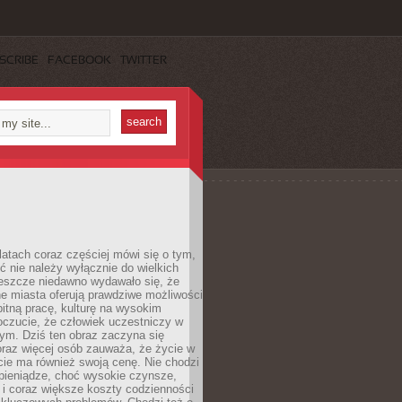
SCRIBE
FACEBOOK
TWITTER
latach coraz częściej mówi się o tym,
ć nie należy wyłącznie do wielkich
Jeszcze niedawno wydawało się, że
e miasta oferują prawdziwe możliwości
itną pracę, kulturę na wysokim
oczucie, że człowiek uczestniczy w
m. Dziś ten obraz zaczyna się
oraz więcej osób zauważa, że życie w
ie ma również swoją cenę. Nie chodzi
pieniądze, choć wysokie czynsze,
i i coraz większe koszty codzienności