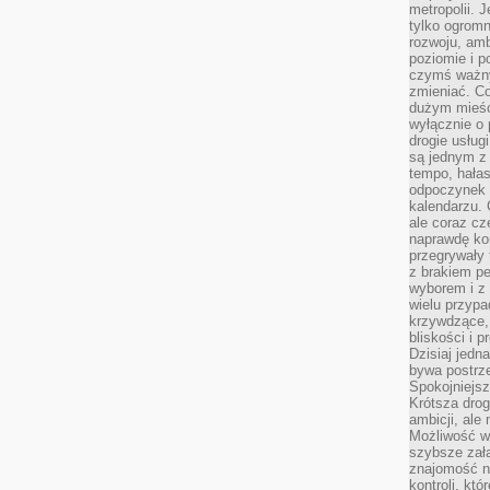
metropolii. 
tylko ogromn
rozwoju, amb
poziomie i p
czymś ważny
zmieniać. C
dużym mieśc
wyłącznie o 
drogie usług
są jednym z
tempo, hałas
odpoczynek 
kalendarzu.
ale coraz cz
naprawdę kor
przegrywały 
z brakiem p
wyborem i z 
wielu przypa
krzywdzące, 
bliskości i p
Dzisiaj jedn
bywa postrz
Spokojniejs
Krótsza drog
ambicji, al
Możliwość wy
szybsze zał
znajomość na
kontroli, kt