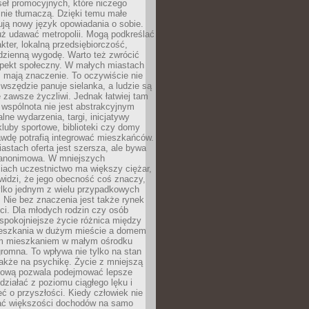
eł promocyjnych, które niczego
nie tłumaczą. Dzięki temu małe
ją nowy język opowiadania o sobie.
uż udawać metropolii. Mogą podkreślać
kter, lokalną przedsiębiorczość,
odzienną wygodę. Warto też zwrócić
pekt społeczny. W małych miastach
ż mają znaczenie. To oczywiście nie
wszędzie panuje sielanka, a ludzie są
 zawsze życzliwi. Jednak łatwiej tam
 wspólnota nie jest abstrakcyjnym
lne wydarzenia, targi, inicjatywy
kluby sportowe, biblioteki czy domy
awdę potrafią integrować mieszkańców.
stach oferta jest szersza, ale bywa
j anonimowa. W mniejszych
iach uczestnictwo ma większy ciężar,
widzi, że jego obecność coś znaczy,
tylko jednym z wielu przypadkowych
 Nie bez znaczenia jest także rynek
ci. Dla młodych rodzin czy osób
spokojniejsze życie różnica między
eszkania w dużym mieście a domem
m mieszkaniem w małym ośrodku
romna. To wpływa nie tylko na stan
także na psychikę. Życie z mniejszą
nsową pozwala podejmować lepsze
 działać z poziomu ciągłego lęku i
eć o przyszłości. Kiedy człowiek nie
ć większości dochodów na samo