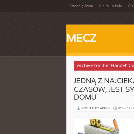
Ar
Strona główna
Ale to już było
MECZ
Archive for the ‘Handel’ C
JEDNĄ Z NAJCIE
CZASÓW, JEST S
DOMU
POSTED BY ADMIN
WRZ - 11 -