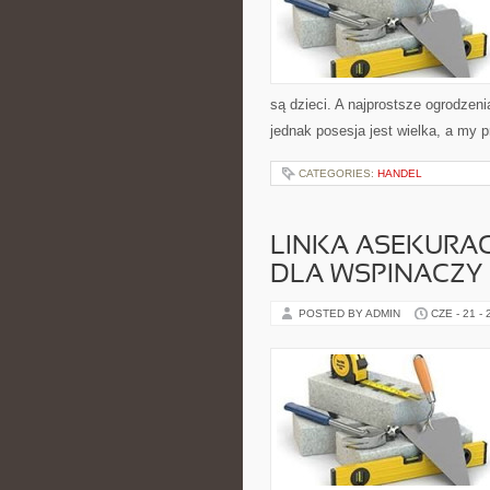
są dzieci. A najprostsze ogrodzeni
jednak posesja jest wielka, a my 
CATEGORIES:
HANDEL
LINKA ASEKURA
DLA WSPINACZY
POSTED BY ADMIN
CZE - 21 -