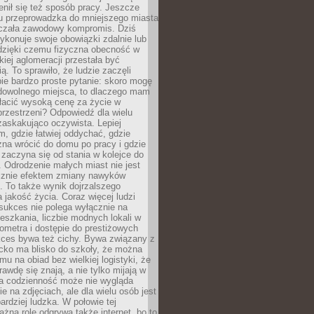
enił się też sposób pracy. Jeszcze
mu przeprowadzka do mniejszego miasta
czała zawodowy kompromis. Dziś
ykonuje swoje obowiązki zdalnie lub
dzięki czemu fizyczna obecność w
kiej aglomeracji przestała być
ą. To sprawiło, że ludzie zaczęli
ie bardzo proste pytanie: skoro mogę
dowolnego miejsca, to dlaczego mam
łacić wysoką cenę za życie w
przestrzeni? Odpowiedź dla wielu
zaskakująco oczywista. Lepiej
, gdzie łatwiej oddychać, gdzie
na wrócić do domu po pracy i gdzie
zaczyna się od stania w kolejce do
 Odrodzenie małych miast nie jest
cznie efektem zmiany nawyków
 To także wynik dojrzalszego
a jakość życia. Coraz więcej ludzi
sukces nie polega wyłącznie na
eszkania, liczbie modnych lokali w
lometra i dostępie do prestiżowych
kces bywa też cichy. Bywa związany z
cko ma blisko do szkoły, że można
mu na obiad bez wielkiej logistyki, że
rawdę się znają, a nie tylko mijają w
ka codzienność może nie wygląda
ie na zdjęciach, ale dla wielu osób jest
ardziej ludzka. W połowie tej
żną rolę odgrywa także internet, bo to