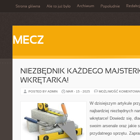
Archiwum
Redakc
Strona główna
Ale to już było
Popołudnie
MECZ
NIEZBĘDNIK KAŻDEGO MAJSTER
WKRĘTARKA!
POSTED BY ADMIN
MAR - 15 - 2025
MOŻLIWOŚĆ KOMENTOWA
W dzisiejszym artykule prz
najbardziej niezbędnych na
wkrętarce! Dowiedz się, dl
swoim arsenale oraz jakie 
przydatnego sprzętu. Zapra