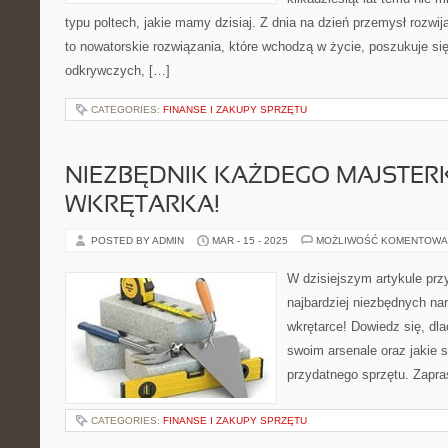
typu poltech, jakie mamy dzisiaj. Z dnia na dzień przemysł rozwi
to nowatorskie rozwiązania, które wchodzą w życie, poszukuje s
odkrywczych, […]
CATEGORIES:
FINANSE I ZAKUPY SPRZĘTU
NIEZBĘDNIK KAŻDEGO MAJSTER
WKRĘTARKA!
POSTED BY ADMIN
MAR - 15 - 2025
MOŻLIWOŚĆ KOMENTOWA
W dzisiejszym artykule prz
najbardziej niezbędnych na
wkrętarce! Dowiedz się, dl
swoim arsenale oraz jakie 
przydatnego sprzętu. Zapra
CATEGORIES:
FINANSE I ZAKUPY SPRZĘTU