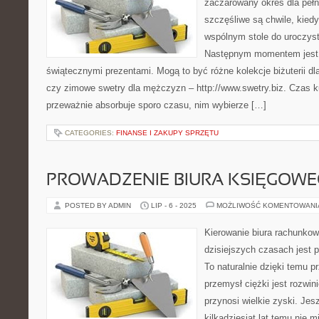
zaczarowany okres dla pełn
szczęśliwe są chwile, kiedy
wspólnym stole do uroczyste
Następnym momentem jest 
świątecznymi prezentami. Mogą to być różne kolekcje biżuterii dl
czy zimowe swetry dla mężczyzn – http://www.swetry.biz. Czas 
przeważnie absorbuje sporo czasu, nim wybierze […]
CATEGORIES:
FINANSE I ZAKUPY SPRZĘTU
PROWADZENIE BIURA KSIĘGOW
POSTED BY ADMIN
LIP - 6 - 2025
MOŻLIWOŚĆ KOMENTOWAN
Kierowanie biura rachunk
dzisiejszych czasach jest 
To naturalnie dzięki temu pr
przemysł ciężki jest rozwini
przynosi wielkie zyski. Jes
kilkadziesiąt lat temu nie 