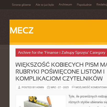
Archiwum
Redakc
Strona główna
Ale to już było
Popołudnie
MECZ
Archive for the ‘Finanse i Zakupy Sprzętu’ Category
WIĘKSZOŚĆ KOBIECYCH PISM M
RUBRYKI POŚWIĘCONE LISTOM I
KOMPLIKACJOM CZYTELNIKÓW
POSTED BY ADMIN
WRZ - 27 - 2025
MOŻLIWOŚĆ KOMENTOWA
Tyle, ile przeróżnych rodza
różnych stylów ubierania s