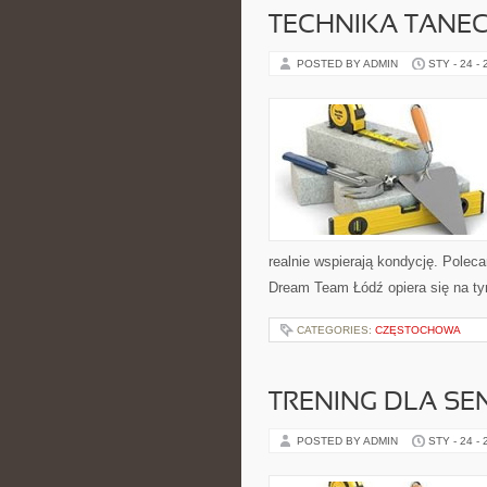
TECHNIKA TANE
POSTED BY ADMIN
STY - 24 -
realnie wspierają kondycję. Poleca
Dream Team Łódź opiera się na t
CATEGORIES:
CZĘSTOCHOWA
TRENING DLA S
POSTED BY ADMIN
STY - 24 -