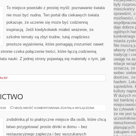
I
były rozpros
ODKRYCIA
To miejsce powstało z prostej myśli: poznawanie świata
mieszkańcy 
sprawdzić, c
nie musi być nudna. Ten portal dla ciekawych świata
możliwości, 
pokazuje, że uczenie się może być codzienną
współpracow
daje dobrze
inspiracją. Jeśli kiedykolwiek miałeś wrażenie, że
ogólnych has
konkretnego 
szkolne tematy są zbyt trudne, tutaj znajdziesz
miasta zysku
prostsze wyjaśnienia, które pomagają zrozumieć nawet
Nie muszą j
własny chara
 stronie czeka połączenie treści, które łączą codzienną
tradycję i c
ta nauki. Z jednej strony pojawiają się materiały o tym, jak
uwagę na as
relacje wcią
oznacza, że 
wobec siebie
dostrzec, że
NALNY
hasłem. Loka
sąsiedzkie, 
kultury napr
W dużych mia
NICTWO
też bardzie
miejscowośc
PIWO
 2026
MOŻLIWOŚĆ KOMENTOWANIA
ZOSTAŁA WYŁĄCZONA
bo człowiek 
I
że nie jest 
BROWARNICTWO
uczestników.
zrobdrinka.pl to praktyczne miejsce dla osób, które chcą
nieruchomoś
łatwo przygotować proste drinki w domu – bez
planujących 
zakupem mi
restauracyjnego zaplecza i bez wyszukanych