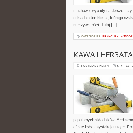
muchowe, wypady na dorsze, czy
dokładnie ten klimat, którego szuk
rzeczywistości. Tutaj […]
CATEGORIES:
FRANCUSKI W POD
KAWA I HERBATA
POSTED BY ADMIN
STY - 22 -
popularnych składników. Mediakno
efekty były satysfakcjonujące. Po