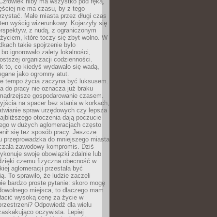
 Człowiek niby ma wszystko pod ręką,
ęściej nie ma czasu, by z tego
zystać. Małe miasta przez długi czas
ten wyścig wizerunkowy. Kojarzyły się
erspektyw, z nudą, z ograniczonym
życiem, które toczy się zbyt wolno. W
dkach takie spojrzenie było
bo ignorowało zalety lokalności,
rostszej organizacji codzienności.
ak to, co kiedyś wydawało się wadą,
egane jako ogromny atut.
ze tempo życia zaczyna być luksusem.
a do pracy nie oznacza już braku
e mądrzejsze gospodarowanie czasem.
jścia na spacer bez stania w korkach,
atwianie spraw urzędowych czy lepsza
jbliższego otoczenia dają poczucie
órego w dużych aglomeracjach często
enił się też sposób pracy. Jeszcze
mu przeprowadzka do mniejszego miasta
czała zawodowy kompromis. Dziś
ykonuje swoje obowiązki zdalnie lub
dzięki czemu fizyczna obecność w
kiej aglomeracji przestała być
ą. To sprawiło, że ludzie zaczęli
ie bardzo proste pytanie: skoro mogę
dowolnego miejsca, to dlaczego mam
łacić wysoką cenę za życie w
przestrzeni? Odpowiedź dla wielu
zaskakująco oczywista. Lepiej