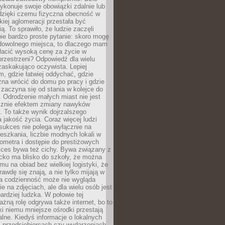
ykonuje swoje obowiązki zdalnie lub
dzięki czemu fizyczna obecność w
kiej aglomeracji przestała być
ą. To sprawiło, że ludzie zaczęli
ie bardzo proste pytanie: skoro mogę
dowolnego miejsca, to dlaczego mam
łacić wysoką cenę za życie w
przestrzeni? Odpowiedź dla wielu
zaskakująco oczywista. Lepiej
, gdzie łatwiej oddychać, gdzie
na wrócić do domu po pracy i gdzie
zaczyna się od stania w kolejce do
 Odrodzenie małych miast nie jest
cznie efektem zmiany nawyków
 To także wynik dojrzalszego
a jakość życia. Coraz więcej ludzi
sukces nie polega wyłącznie na
eszkania, liczbie modnych lokali w
lometra i dostępie do prestiżowych
kces bywa też cichy. Bywa związany z
cko ma blisko do szkoły, że można
mu na obiad bez wielkiej logistyki, że
rawdę się znają, a nie tylko mijają w
ka codzienność może nie wygląda
ie na zdjęciach, ale dla wielu osób jest
ardziej ludzka. W połowie tej
żną rolę odgrywa także internet, bo to
ki niemu mniejsze ośrodki przestają
alne. Kiedyś informacje o lokalnych
, przedsiębiorcach czy wydarzeniach