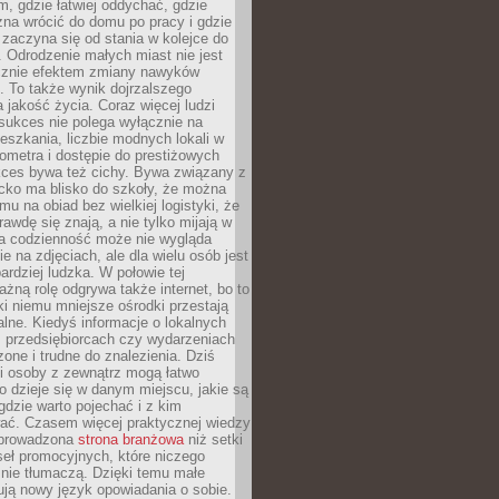
, gdzie łatwiej oddychać, gdzie
na wrócić do domu po pracy i gdzie
zaczyna się od stania w kolejce do
 Odrodzenie małych miast nie jest
cznie efektem zmiany nawyków
 To także wynik dojrzalszego
a jakość życia. Coraz więcej ludzi
sukces nie polega wyłącznie na
eszkania, liczbie modnych lokali w
lometra i dostępie do prestiżowych
kces bywa też cichy. Bywa związany z
cko ma blisko do szkoły, że można
mu na obiad bez wielkiej logistyki, że
rawdę się znają, a nie tylko mijają w
ka codzienność może nie wygląda
ie na zdjęciach, ale dla wielu osób jest
ardziej ludzka. W połowie tej
żną rolę odgrywa także internet, bo to
ki niemu mniejsze ośrodki przestają
alne. Kiedyś informacje o lokalnych
, przedsiębiorcach czy wydarzeniach
zone i trudne do znalezienia. Dziś
i osoby z zewnątrz mogą łatwo
o dzieje się w danym miejscu, jakie są
gdzie warto pojechać i z kim
ać. Czasem więcej praktycznej wiedzy
 prowadzona
strona branżowa
niż setki
eł promocyjnych, które niczego
nie tłumaczą. Dzięki temu małe
ją nowy język opowiadania o sobie.