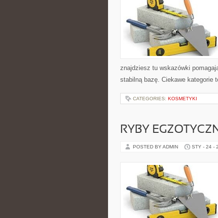
znajdziesz tu wskazówki pomagaj
stabilną bazę. Ciekawe kategorie t
CATEGORIES:
KOSMETYKI
RYBY EGZOTYCZ
POSTED BY ADMIN
STY - 24 -