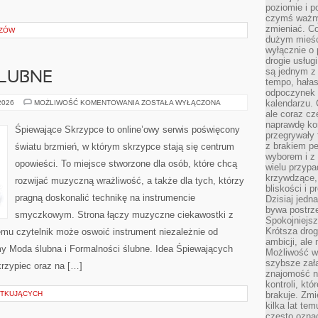
poziomie i p
czymś ważny
zmieniać. C
AZÓW
dużym mieśc
wyłącznie o 
drogie usług
są jednym z
LUBNE
tempo, hałas
odpoczynek 
FORMALNOŚCI
kalendarzu.
 2026
MOŻLIWOŚĆ KOMENTOWANIA
ZOSTAŁA WYŁĄCZONA
ŚLUBNE
ale coraz cz
naprawdę kor
Śpiewające Skrzypce to online’owy serwis poświęcony
przegrywały 
z brakiem p
światu brzmień, w którym skrzypce stają się centrum
wyborem i z 
opowieści. To miejsce stworzone dla osób, które chcą
wielu przypa
krzywdzące, 
rozwijać muzyczną wrażliwość, a także dla tych, którzy
bliskości i p
pragną doskonalić technikę na instrumencie
Dzisiaj jedn
bywa postrz
smyczkowym. Strona łączy muzyczne ciekawostki z
Spokojniejs
Krótsza drog
emu czytelnik może oswoić instrument niezależnie od
ambicji, al
 Moda ślubna i Formalności ślubne. Idea Śpiewających
Możliwość wy
szybsze zał
krzypiec oraz na […]
znajomość na
kontroli, kt
ĄTKUJĄCYCH
brakuje. Zmi
kilka lat te
często ozna