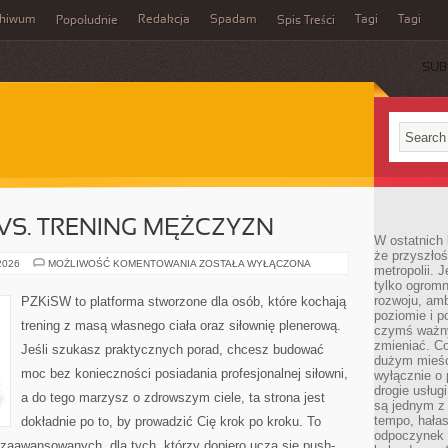
chiwum
Redakcja
Spadam
Tagi
Tagi
Popołudnie
Spis Treści
SUB
 VS. TRENING MĘŻCZYZN
W ostatnich 
że przyszłoś
TRENING
 2026
MOŻLIWOŚĆ KOMENTOWANIA
ZOSTAŁA WYŁĄCZONA
metropolii. 
KOBIET
tylko ogromn
VS.
TRENING
rozwoju, amb
PZKiSW to platforma stworzone dla osób, które kochają
MĘŻCZYZN
poziomie i p
trening z masą własnego ciała oraz siłownię plenerową.
czymś ważny
zmieniać. C
Jeśli szukasz praktycznych porad, chcesz budować
dużym mieśc
moc bez konieczności posiadania profesjonalnej siłowni,
wyłącznie o 
drogie usług
a do tego marzysz o zdrowszym ciele, ta strona jest
są jednym z
tempo, hałas
dokładnie po to, by prowadzić Cię krok po kroku. To
odpoczynek 
zaawansowanych, dla tych, którzy dopiero uczą się push-