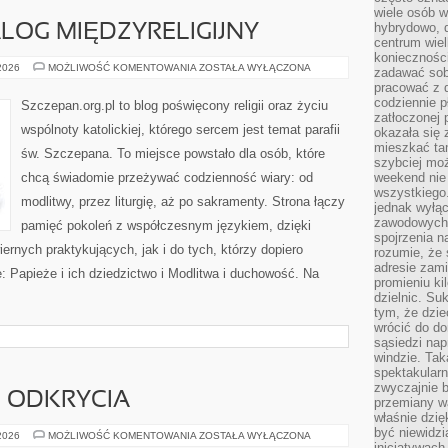
wiele osób w
hybrydowo, 
ALOG MIĘDZYRELIGIJNY
centrum wiel
konieczności
EKUMENIZM
 2026
MOŻLIWOŚĆ KOMENTOWANIA
ZOSTAŁA WYŁĄCZONA
zadawać sob
I
pracować z 
DIALOG
MIĘDZYRELIGIJNY
codziennie p
Szczepan.org.pl to blog poświęcony religii oraz życiu
zatłoczonej 
wspólnoty katolickiej, którego sercem jest temat parafii
okazała się 
mieszkać tam
św. Szczepana. To miejsce powstało dla osób, które
szybciej moż
chcą świadomie przeżywać codzienność wiary: od
weekend nie 
wszystkiego.
modlitwy, przez liturgię, aż po sakramenty. Strona łączy
jednak wyłą
zawodowych.
pamięć pokoleń z współczesnym językiem, dzięki
spojrzenia n
iernych praktykujących, jak i do tych, którzy dopiero
rozumie, że 
adresie zami
: Papieże i ich dziedzictwo i Modlitwa i duchowość. Na
promieniu ki
dzielnic. Su
tym, że dzie
wrócić do do
sąsiedzi nap
windzie. Ta
spektakularn
zwyczajnie b
I ODKRYCIA
przemiany wa
właśnie dzię
być niewidzi
HISTORIA
 2026
MOŻLIWOŚĆ KOMENTOWANIA
ZOSTAŁA WYŁĄCZONA
NAUKI
inicjatywach