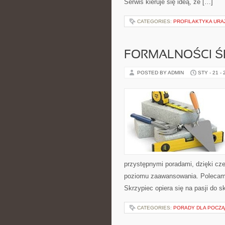
Serwis kieruje się ideą, że […]
CATEGORIES:
PROFILAKTYKA UR
FORMALNOŚCI Ś
POSTED BY ADMIN
STY - 21 -
przystępnymi poradami, dzięki cz
poziomu zaawansowania. Polecamy
Skrzypiec opiera się na pasji do s
CATEGORIES:
PORADY DLA POCZ