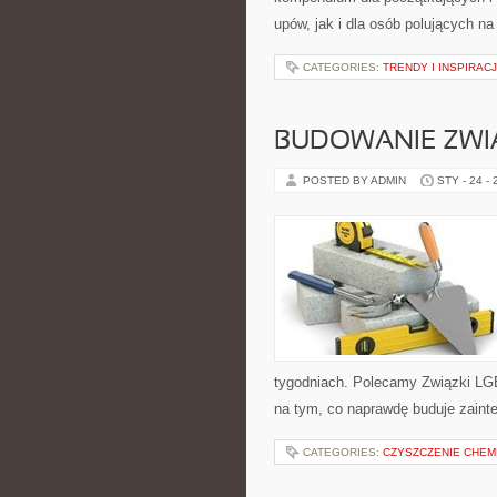
upów, jak i dla osób polujących n
CATEGORIES:
TRENDY I INSPIRA
BUDOWANIE ZWI
POSTED BY ADMIN
STY - 24 -
tygodniach. Polecamy Związki LGBT
na tym, co naprawdę buduje zainter
CATEGORIES:
CZYSZCZENIE CHEM