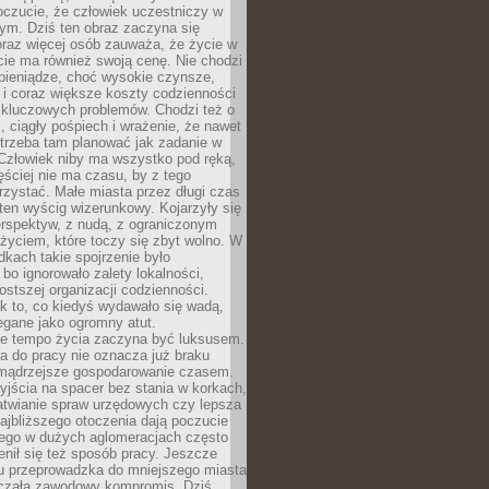
oczucie, że człowiek uczestniczy w
m. Dziś ten obraz zaczyna się
oraz więcej osób zauważa, że życie w
ie ma również swoją cenę. Nie chodzi
pieniądze, choć wysokie czynsze,
i i coraz większe koszty codzienności
 kluczowych problemów. Chodzi też o
, ciągły pośpiech i wrażenie, że nawet
trzeba tam planować jak zadanie w
 Człowiek niby ma wszystko pod ręką,
ęściej nie ma czasu, by z tego
zystać. Małe miasta przez długi czas
ten wyścig wizerunkowy. Kojarzyły się
erspektyw, z nudą, z ograniczonym
życiem, które toczy się zbyt wolno. W
dkach takie spojrzenie było
bo ignorowało zalety lokalności,
rostszej organizacji codzienności.
ak to, co kiedyś wydawało się wadą,
egane jako ogromny atut.
ze tempo życia zaczyna być luksusem.
a do pracy nie oznacza już braku
e mądrzejsze gospodarowanie czasem.
jścia na spacer bez stania w korkach,
atwianie spraw urzędowych czy lepsza
jbliższego otoczenia dają poczucie
órego w dużych aglomeracjach często
enił się też sposób pracy. Jeszcze
mu przeprowadzka do mniejszego miasta
czała zawodowy kompromis. Dziś