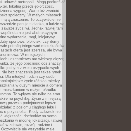
uż udawać metropolii. Mogą podkreślać
kter, lokalną przedsiębiorczość,
odzienną wygodę. Warto też zwrócić
pekt społeczny. W małych miastach
ż mają znaczenie. To oczywiście nie
wszędzie panuje sielanka, a ludzie są
 zawsze życzliwi. Jednak łatwiej tam
 wspólnota nie jest abstrakcyjnym
lne wydarzenia, targi, inicjatywy
kluby sportowe, biblioteki czy domy
awdę potrafią integrować mieszkańców.
stach oferta jest szersza, ale bywa
j anonimowa. W mniejszych
iach uczestnictwo ma większy ciężar,
widzi, że jego obecność coś znaczy,
tylko jednym z wielu przypadkowych
 Nie bez znaczenia jest także rynek
ci. Dla młodych rodzin czy osób
spokojniejsze życie różnica między
eszkania w dużym mieście a domem
m mieszkaniem w małym ośrodku
romna. To wpływa nie tylko na stan
także na psychikę. Życie z mniejszą
nsową pozwala podejmować lepsze
 działać z poziomu ciągłego lęku i
eć o przyszłości. Kiedy człowiek nie
ć większości dochodów na samo
szkania w modnej lokalizacji, łatwiej
ć w zdrowie, rozwój, rodzinę i
 Oczywiście nie wszystkie małe