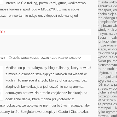
miasta wyko
interesuje Cię trolling, połów karpi, grunt, wędkarstwo
zabraknie do
 może łowienie spod lodu – MOCZYKIJE ma w sobie
transport, e
spokojniejsz
asz. Ten wortal nie udaje encyklopedii oderwanej od
też odwaga 
kompleksów.
kopiować wie
wtedy krok z
RÓŻY
innym: na ska
życia i możl
funkcjonalny
może właśni
etapu, w któ
traktowane j
wybór. Nie d
KAWA
 2026
MOŻLIWOŚĆ KOMENTOWANIA
ZOSTAŁA WYŁĄCZONA
I
Świat po lat
HERBATA
nieustannym
Mediaknorr.pl to praktyczny blog kulinarny, który powstał
to, co stabi
użyteczne. 
z myślą o osobach szukających łatwych rozwiązań w
metropoliami
kuchni. To miejsce dla tych, którzy chcą gotować bez
wygrywają t
różnicę: w j
zbędnych komplikacji, a jednocześnie cenią aromat
stresu, w po
cichej satys
domowych potraw. Na stronie znajdziesz inspiracje na
niczego udo
codzienne dania, które można przygotować z
W ostatnich 
że przyszłoś
rr.pl pokazuje, że gotowanie nie musi być wymagające, aby
metropolii. 
lecamy także Bezglutenowe przepisy i Ciasta i Ciasteczka.
tylko ogromn
rozwoju, amb