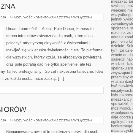
mieszkać tam
szybciej moż
CZNA
weekend nie 
wszystkiego.
TECHNIKA
 2026
MOŻLIWOŚĆ KOMENTOWANIA
ZOSTAŁA WYŁĄCZONA
jednak wyłą
TANECZNA
zawodowych.
spojrzenia n
Dream Team Łódź – Aerial, Pole Dance, Fitness to
rozumie, że 
strona internetowa stworzona dla osób, które chcą
adresie zami
promieniu ki
połączyć artystyczną aktywność z ćwiczeniami i
dzielnic. Su
rozwijać się w kierunku świadomości ciała. To platforma
tym, że dzie
wrócić do do
dla wszystkich, którzy czują, że akrobatyka powietrzna
sąsiedzi nap
windzie. Ta
oraz pole potrafią dać nie tylko spełnienie, ale też
spektakularn
my Taniec profesjonalny i Sprzęt i akcesoria taneczne. Idea
zwyczajnie b
przemiany wa
ym, że każda osoba może zacząć […]
właśnie dzię
być niewidzi
inicjatywach
były rozpros
mieszkańcy 
sprawdzić, c
możliwości, 
ENIORÓW
współpracow
daje dobrze
TRENING
 2026
MOŻLIWOŚĆ KOMENTOWANIA
ZOSTAŁA WYŁĄCZONA
ogólnych has
DLA
konkretnego 
SENIORÓW
miasta zysku
Bieganiewwarszawie.pl to praktyczny serwis dla osób,