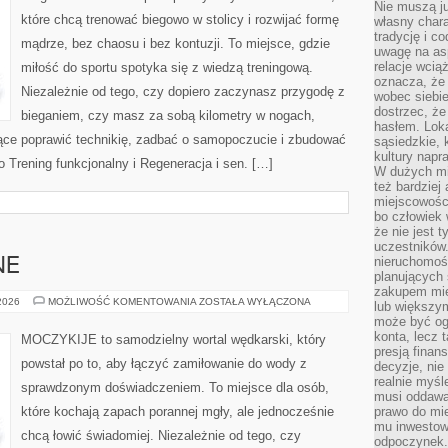
Nie muszą j
które chcą trenować biegowo w stolicy i rozwijać formę
własny chara
tradycję i c
mądrze, bez chaosu i bez kontuzji. To miejsce, gdzie
uwagę na as
relacje wcią
miłość do sportu spotyka się z wiedzą treningową.
oznacza, że 
Niezależnie od tego, czy dopiero zaczynasz przygodę z
wobec siebie
dostrzec, że
bieganiem, czy masz za sobą kilometry w nogach,
hasłem. Loka
ące poprawić technikię, zadbać o samopoczucie i zbudować
sąsiedzkie, 
kultury napr
o Trening funkcjonalny i Regeneracja i sen. […]
W dużych mia
też bardzie
miejscowośc
bo człowiek 
że nie jest 
uczestników.
nieruchomoś
NE
planujących 
zakupem mi
RYBY
 2026
MOŻLIWOŚĆ KOMENTOWANIA
ZOSTAŁA WYŁĄCZONA
lub większy
EGZOTYCZNE
może być og
konta, lecz 
MOCZYKIJE to samodzielny wortal wędkarski, który
presją fina
powstał po to, aby łączyć zamiłowanie do wody z
decyzje, nie
realnie myśl
sprawdzonym doświadczeniem. To miejsce dla osób,
musi oddawa
które kochają zapach porannej mgły, ale jednocześnie
prawo do mie
mu inwestowa
chcą łowić świadomiej. Niezależnie od tego, czy
odpoczynek.