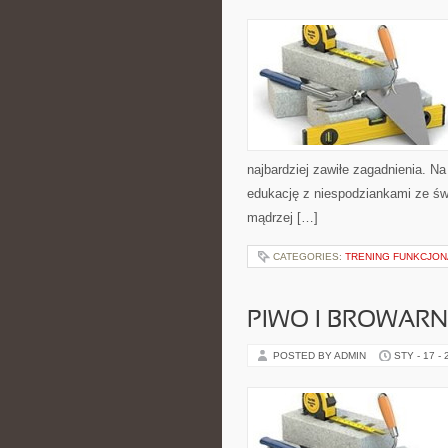
najbardziej zawiłe zagadnienia. Na
edukację z niespodziankami ze świa
mądrzej […]
CATEGORIES:
TRENING FUNKCJO
PIWO I BROWAR
POSTED BY ADMIN
STY - 17 -