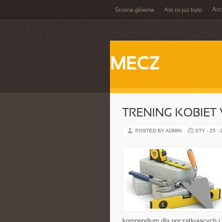
Ar
Strona główna
Ale to już było
MECZ
TRENING KOBIET
POSTED BY ADMIN
STY - 25 -
kompendium dla początkujących i 