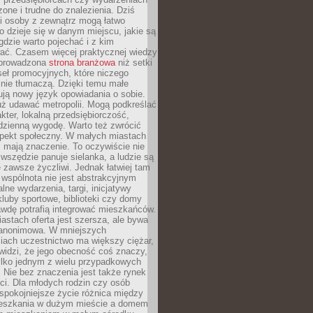
zone i trudne do znalezienia. Dziś
i osoby z zewnątrz mogą łatwo
o dzieje się w danym miejscu, jakie są
gdzie warto pojechać i z kim
ać. Czasem więcej praktycznej wiedzy
 prowadzona
strona branżowa
niż setki
eł promocyjnych, które niczego
nie tłumaczą. Dzięki temu małe
ją nowy język opowiadania o sobie.
uż udawać metropolii. Mogą podkreślać
kter, lokalną przedsiębiorczość,
odzienną wygodę. Warto też zwrócić
pekt społeczny. W małych miastach
ż mają znaczenie. To oczywiście nie
wszędzie panuje sielanka, a ludzie są
 zawsze życzliwi. Jednak łatwiej tam
 wspólnota nie jest abstrakcyjnym
lne wydarzenia, targi, inicjatywy
kluby sportowe, biblioteki czy domy
awdę potrafią integrować mieszkańców.
stach oferta jest szersza, ale bywa
j anonimowa. W mniejszych
iach uczestnictwo ma większy ciężar,
widzi, że jego obecność coś znaczy,
tylko jednym z wielu przypadkowych
 Nie bez znaczenia jest także rynek
ci. Dla młodych rodzin czy osób
spokojniejsze życie różnica między
eszkania w dużym mieście a domem