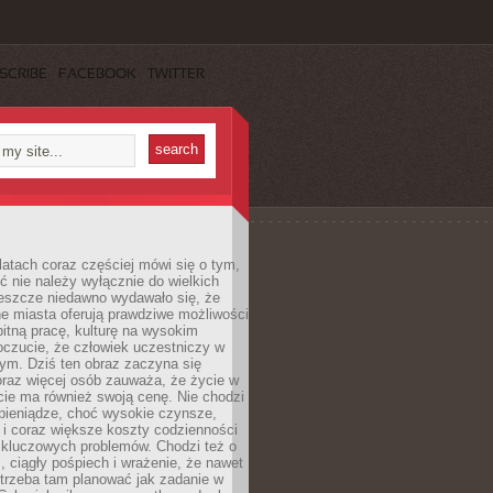
SCRIBE
FACEBOOK
TWITTER
latach coraz częściej mówi się o tym,
ć nie należy wyłącznie do wielkich
Jeszcze niedawno wydawało się, że
e miasta oferują prawdziwe możliwości
itną pracę, kulturę na wysokim
oczucie, że człowiek uczestniczy w
m. Dziś ten obraz zaczyna się
oraz więcej osób zauważa, że życie w
ie ma również swoją cenę. Nie chodzi
pieniądze, choć wysokie czynsze,
i i coraz większe koszty codzienności
 kluczowych problemów. Chodzi też o
, ciągły pośpiech i wrażenie, że nawet
trzeba tam planować jak zadanie w