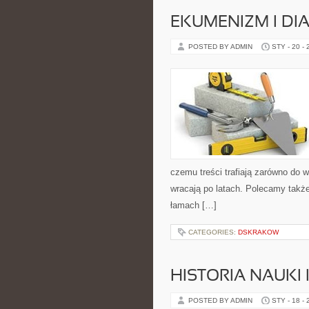
EKUMENIZM I DI
POSTED BY ADMIN
STY - 20 -
czemu treści trafiają zarówno do w
wracają po latach. Polecamy także
łamach […]
CATEGORIES:
DSKRAKOW
HISTORIA NAUKI 
POSTED BY ADMIN
STY - 18 -