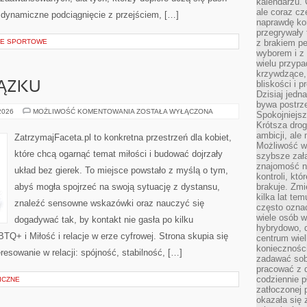
kalendarzu.
ale coraz cz
a dynamiczne podciągnięcie z przejściem, […]
naprawdę kor
przegrywały 
CJE SPORTOWE
z brakiem p
wyborem i z 
wielu przypa
krzywdzące, 
bliskości i p
ĄZKU
Dzisiaj jedn
bywa postrz
BUDOWANIE
 2026
MOŻLIWOŚĆ KOMENTOWANIA
ZOSTAŁA WYŁĄCZONA
Spokojniejs
ZWIĄZKU
Krótsza drog
ambicji, al
ZatrzymajFaceta.pl to konkretna przestrzeń dla kobiet,
Możliwość wy
które chcą ogarnąć temat miłości i budować dojrzały
szybsze zał
znajomość na
układ bez gierek. To miejsce powstało z myślą o tym,
kontroli, kt
abyś mogła spojrzeć na swoją sytuację z dystansu,
brakuje. Zmi
kilka lat te
znaleźć sensowne wskazówki oraz nauczyć się
często ozna
wiele osób w
dogadywać tak, by kontakt nie gasła po kilku
hybrydowo, 
Q+ i Miłość i relacje w erze cyfrowej. Strona skupia się
centrum wiel
konieczności
esowanie w relacji: spójność, stabilność, […]
zadawać sob
pracować z 
codziennie p
ICZNE
zatłoczonej 
okazała się 