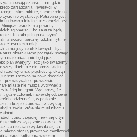
rzystają swoją szansę. Tam, gdzie
brego zarządzania, inwestycji w
dukację i infrastrukturę, sama moda na
e życie nie wystarczy. Potrzebna jest
do budowania lokalnej tożsamości bez
 Mniejsze ośrodki nie powinny
lkich aglomeracji, bo zawsze będą
a nimi. Ich siła polega na czymś
li, bliskości, bardziej ludzkim rytmie
iwości tworzenia miejsc
ch, a nie jedynie efektownych. Być
e teraz obserwujemy początek nowego
rym małe miasta nie będą już
ako plan awaryjny, lecz jako świadomy
la wszystkich, ale dla bardzo wielu.
ach zachwytu nad prędkością, skalą i
 ruchem zaczyna na nowo doceniać
lne, przewidywalne i prawdziwie
Małe miasta nie muszą wygrywać z
 w każdej kategorii. Wystarczy, że
am, gdzie człowiek naprawdę odczuwa
akości codzienności, w poziomie
czuciu bezpieczeństwa i w zwykłej,
fakcji z życia, które nie musi nikomu
wadniać.
latach coraz częściej mówi się o tym,
ć nie należy wyłącznie do wielkich
Jeszcze niedawno wydawało się, że
e miasta oferują prawdziwe możliwości
itną pracę, kulturę na wysokim