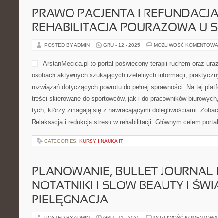
PRAWO PACJENTA I REFUNDACJA
REHABILITACJA POURAZOWA U
POSTED BY ADMIN
GRU - 12 - 2025
MOŻLIWOŚĆ KOMENTOWA
ArstanMedica.pl to portal poświęcony terapii ruchem oraz ura
osobach aktywnych szukających rzetelnych informacji, praktycz
rozwiązań dotyczących powrotu do pełnej sprawności. Na tej plat
treści skierowane do sportowców, jak i do pracowników biurowych
tych, którzy zmagają się z nawracającymi dolegliwościami. Zoba
Relaksacja i redukcja stresu w rehabilitacji. Głównym celem porta
CATEGORIES:
KURSY I NAUKA IT
PLANOWANIE, BULLET JOURNAL 
NOTATNIKI I SLOW BEAUTY I Ś
PIELĘGNACJA
POSTED BY ADMIN
GRU - 11 - 2025
MOŻLIWOŚĆ KOMENTOWA