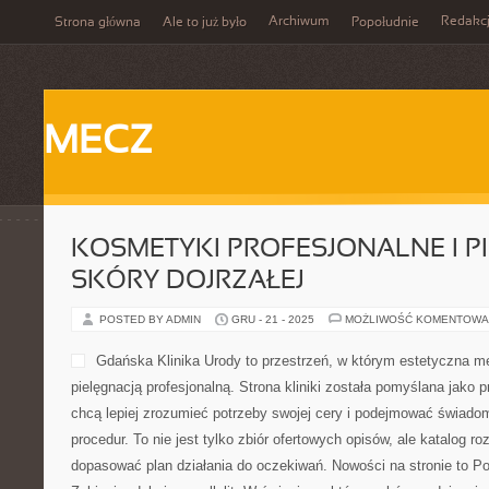
Archiwum
Redakc
Strona główna
Ale to już było
Popołudnie
MECZ
KOSMETYKI PROFESJONALNE I P
SKÓRY DOJRZAŁEJ
POSTED BY ADMIN
GRU - 21 - 2025
MOŻLIWOŚĆ KOMENTOWA
Gdańska Klinika Urody to przestrzeń, w którym estetyczna m
pielęgnacją profesjonalną. Strona kliniki została pomyślana jako 
chcą lepiej zrozumieć potrzeby swojej cery i podejmować świad
procedur. To nie jest tylko zbiór ofertowych opisów, ale katalog roz
dopasować plan działania do oczekiwań. Nowości na stronie to Po