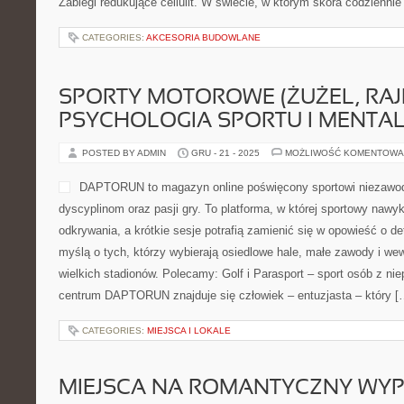
Zabiegi redukujące cellulit. W świecie, w którym skóra codziennie
CATEGORIES:
AKCESORIA BUDOWLANE
SPORTY MOTOROWE (ŻUŻEL, RAJD
PSYCHOLOGIA SPORTU I MENTA
POSTED BY ADMIN
GRU - 21 - 2025
MOŻLIWOŚĆ KOMENTOWA
DAPTORUN to magazyn online poświęcony sportowi niezaw
dyscyplinom oraz pasji gry. To platforma, w której sportowy nawy
odkrywania, a krótkie sesje potrafią zamienić się w opowieść o de
myślą o tych, którzy wybierają osiedlowe hale, małe zawody i we
wielkich stadionów. Polecamy: Golf i Parasport – sport osób z n
centrum DAPTORUN znajduje się człowiek – entuzjasta – który [
CATEGORIES:
MIEJSCA I LOKALE
MIEJSCA NA ROMANTYCZNY WYPA