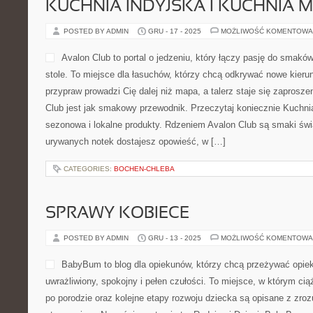
KUCHNIA INDYJSKA I KUCHNIA
POSTED BY ADMIN
GRU - 17 - 2025
MOŻLIWOŚĆ KOMENTOWA
Avalon Club to portal o jedzeniu, który łączy pasję do smak
stole. To miejsce dla łasuchów, którzy chcą odkrywać nowe kierun
przypraw prowadzi Cię dalej niż mapa, a talerz staje się zaprosz
Club jest jak smakowy przewodnik. Przeczytaj koniecznie Kuchnia
sezonowa i lokalne produkty. Rdzeniem Avalon Club są smaki świa
urywanych notek dostajesz opowieść, w […]
CATEGORIES:
BOCHEN-CHLEBA
SPRAWY KOBIECE
POSTED BY ADMIN
GRU - 13 - 2025
MOŻLIWOŚĆ KOMENTOWA
BabyBum to blog dla opiekunów, którzy chcą przeżywać opie
uwrażliwiony, spokojny i pełen czułości. To miejsce, w którym cią
po porodzie oraz kolejne etapy rozwoju dziecka są opisane z zroz