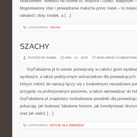
straszeniem. Nowości na stronie to: Rodzice i Dzieci. BabyBum 
błogosławiony stan i prowadzenie malucha przez świat – to miejsc
odnaleźć złoty środek, a […]
CATEGORIES:
VOLVO
SZACHY
POSTED BY ADMIN
GRU - 12 - 2025
MOŻLIWOŚĆ KOMENTOWA
GryFabularne.pl to serwis poświęcony w całości grom wyobra
wyobraźni, a także praktycznym wskazówkom dla prowadzących i 
którym miłość do narracji łączy się z konkretnymi narzędziami 
przygody na profesjonalnym poziomie, a także wprowadzać do ho
GryFabularne.pl znajdziesz rozbudowane poradniki dla prowadzący
pokazują, jak budować fabularne historie, jak koordynować druży
oraz jak radzić […]
CATEGORIES:
SZYCIE DLA ZWIERZĄT