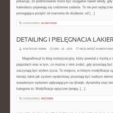
pokazuje, że podróżowanie może być osiągalne nawet wtedy, gdy 
kalendarzu pojawiają się codzienne zadania. To nie jest wyłącznie
pomagająca przejść od marzenia do działania: od […]
CATEGORIES:
SLOW FOOD
DETAILING I PIELĘGNACJA LAKIE
POSTED BY ADMIN
GRU - 18 - 2025
MOŻLIWOŚĆ KOMENTOWA
Magnaflow.pl to blog motoryzacyjny, który powstał z myślą 
pojazdach oraz w tym, co można z nimi zrobić, gdy przestają być 
zaczynają być stylem życia. To miejsce, w którym modyfikacje s
tematy takie jak system wydechowy przestają być nudnym elemen
świadomym wyborem wpływającym na dźwięk, dynamikę oraz tem
kategorie to: Modyfikacje optyczne (wrapy, […]
CATEGORIES:
HISTORIA