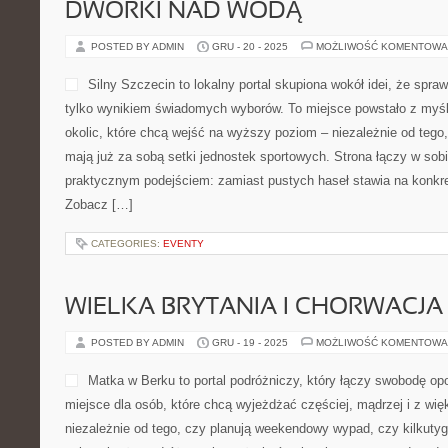
DWORKI NAD WODĄ
POSTED BY ADMIN
GRU - 20 - 2025
MOŻLIWOŚĆ KOMENTOWA
Silny Szczecin to lokalny portal skupiona wokół idei, że spra
tylko wynikiem świadomych wyborów. To miejsce powstało z myśl
okolic, które chcą wejść na wyższy poziom – niezależnie od tego
mają już za sobą setki jednostek sportowych. Strona łączy w sobi
praktycznym podejściem: zamiast pustych haseł stawia na konkret 
Zobacz […]
CATEGORIES:
EVENTY
WIELKA BRYTANIA I CHORWACJA
POSTED BY ADMIN
GRU - 19 - 2025
MOŻLIWOŚĆ KOMENTOWA
Matka w Berku to portal podróżniczy, który łączy swobodę op
miejsce dla osób, które chcą wyjeżdżać częściej, mądrzej i z w
niezależnie od tego, czy planują weekendowy wypad, czy kilkuty