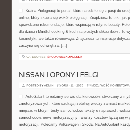
Kraina Pielęgnacji to portal, które narodziło się z pasji do ur
online, który skupia się wokół pielęgnacji. Znajdziesz tu triki, jak
sprawdzone rekomendacje, które wspierają w rutynie beauty. Pol
dla dzieci i Mindful cooking & kuchnia prostych składników . To w
kosmetyki, ale także równowaga. Znajdziesz tu inspiracje dotyc
zaczyna się od wnętrza. […]
CATEGORIES:
ŚRODA WIELKOPOLSKA
NISSAN I OPONY I FELGI
POSTED BY ADMIN
GRU - 11 - 2025
MOŻLIWOŚĆ KOMENTOWA
AutoGalant to rodzimy serwis dla kierowców, stworzony z my
zmotoryzowanych, które szukają rzetelnej wiedzy zamiast marke
miejsce, w którym testy samochodów, teksty o naprawach, wskaz
samochodów, news motoryzacyjny i analizy kosztów łączą się w 
motoryzacji. Polecamy Volkswagen i Skoda. Na AutoGalant każdy 