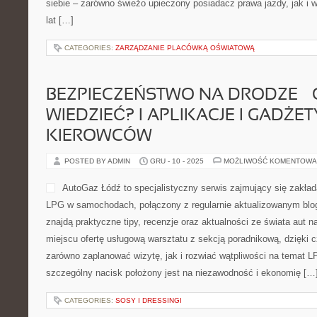
siebie – zarówno świeżo upieczony posiadacz prawa jazdy, jak i wi
lat […]
CATEGORIES:
ZARZĄDZANIE PLACÓWKĄ OŚWIATOWĄ
BEZPIECZEŃSTWO NA DRODZE –
WIEDZIEĆ? I APLIKACJE I GADŻE
KIEROWCÓW
POSTED BY ADMIN
GRU - 10 - 2025
MOŻLIWOŚĆ KOMENTOWA
AutoGaz Łódź to specjalistyczny serwis zajmujący się zakłada
LPG w samochodach, połączony z regularnie aktualizowanym blo
znajdą praktyczne tipy, recenzje oraz aktualności ze świata aut 
miejscu ofertę usługową warsztatu z sekcją poradnikową, dzięki
zarówno zaplanować wizytę, jak i rozwiać wątpliwości na temat 
szczególny nacisk położony jest na niezawodność i ekonomię […
CATEGORIES:
SOSY I DRESSINGI