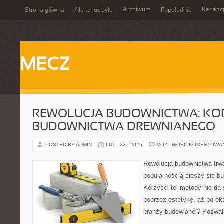
Archiwum
Redakc
Strona główna
Ale to już było
Popołudnie
MECZ
REWOLUCJA BUDOWNICTWA: KO
BUDOWNICTWA DREWNIANEGO
POSTED BY ADMIN
LUT - 22 - 2025
MOŻLIWOŚĆ KOMENTOWA
Rewolucja budownictwa trw
popularnością cieszy się b
Korzyści tej metody nie da s
poprzez estetykę, aż po ek
branży budowlanej? Pozwa