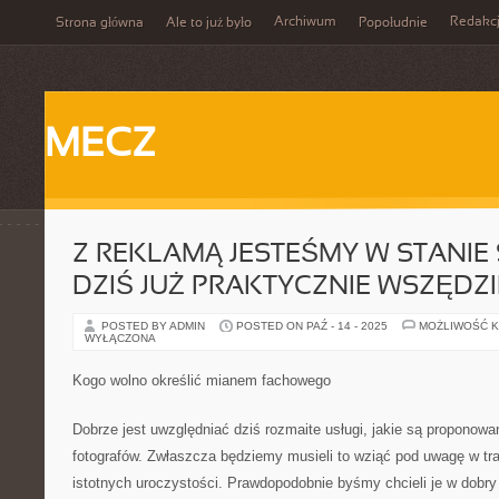
Archiwum
Redakc
Strona główna
Ale to już było
Popołudnie
MECZ
Z REKLAMĄ JESTEŚMY W STANIE 
DZIŚ JUŻ PRAKTYCZNIE WSZĘDZI
POSTED BY ADMIN
POSTED ON PAŹ - 14 - 2025
MOŻLIWOŚĆ 
WYŁĄCZONA
Kogo wolno określić mianem fachowego
Dobrze jest uwzględniać dziś rozmaite usługi, jakie są proponow
fotografów. Zwłaszcza będziemy musieli to wziąć pod uwagę w tr
istotnych uroczystości. Prawdopodobnie byśmy chcieli je w dobr