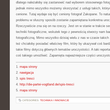
dlatego należałoby się zastanowić nad wyborem stosownego fotogra
jednak mimo wszystko możemy skorzystać z usługi takich, któryc
cenione. Tutaj wydaje się być ceniony fotograf Zakopane. To natu
problemu w słuszny sposób zostanie zapamiętana konkretna urocz
Rzeczywiście zna się on na rzeczy. Jest on w stanie w trakcie s
techniki fotograficzne, wskutek tego z pewnością stworzy nam ba
fotograficzną. Mimo wszystko dzisiaj wielu z nas w czasie takic
też chciałoby posiadać właściwy film, który by ukazywał coś bard
takie filmy dotyczą głównych tematów uroczystości. A taki report
coś takiego umożliwić. Zapamięta najważniejsze części uroczysto
1.
mapa strony
2.
nawigacja
3.
spis tresci
4.
http://die-partei-vogtland.de/spis-tresci
5.
mapa strony
CATEGORIES:
TECHNIKA I INNOWACJE