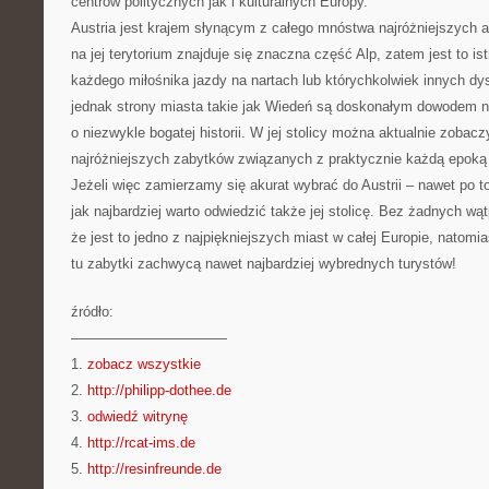
centrów politycznych jak i kulturalnych Europy.
Austria jest krajem słynącym z całego mnóstwa najróżniejszych a
na jej terytorium znajduje się znaczna część Alp, zatem jest to is
każdego miłośnika jazdy na nartach lub którychkolwiek innych dy
jednak strony miasta takie jak Wiedeń są doskonałym dowodem na 
o niezwykle bogatej historii. W jej stolicy można aktualnie zoba
najróżniejszych zabytków związanych z praktycznie każdą epoką eu
Jeżeli więc zamierzamy się akurat wybrać do Austrii – nawet po to
jak najbardziej warto odwiedzić także jej stolicę. Bez żadnych w
że jest to jedno z najpiękniejszych miast w całej Europie, natomi
tu zabytki zachwycą nawet najbardziej wybrednych turystów!
źródło:
———————————
1.
zobacz wszystkie
2.
http://philipp-dothee.de
3.
odwiedź witrynę
4.
http://rcat-ims.de
5.
http://resinfreunde.de