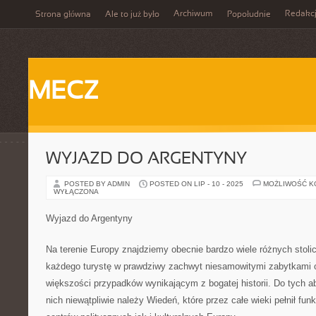
Archiwum
Redakc
Strona główna
Ale to już było
Popołudnie
MECZ
WYJAZD DO ARGENTYNY
POSTED BY ADMIN
POSTED ON LIP - 10 - 2025
MOŻLIWOŚĆ 
WYŁĄCZONA
Wyjazd do Argentyny
Na terenie Europy znajdziemy obecnie bardzo wiele różnych stolic
każdego turystę w prawdziwy zachwyt niesamowitymi zabytkami
większości przypadków wynikającym z bogatej historii. Do tych ab
nich niewątpliwie należy Wiedeń, które przez całe wieki pełnił fu