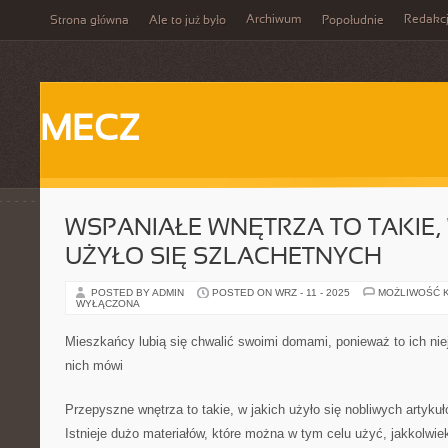
Archiwum
Redakc
Strona główna
Ale to już było
Popołudnie
MECZ
WSPANIAŁE WNĘTRZA TO TAKIE,
UŻYŁO SIĘ SZLACHETNYCH
POSTED BY ADMIN
POSTED ON WRZ - 11 - 2025
MOŻLIWOŚĆ 
WYŁĄCZONA
Mieszkańcy lubią się chwalić swoimi domami, ponieważ to ich nie
nich mówi
Przepyszne wnętrza to takie, w jakich użyło się nobliwych artyk
Istnieje dużo materiałów, które można w tym celu użyć, jakkolwie