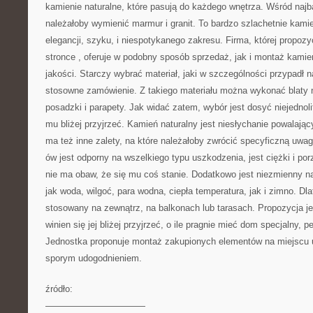
kamienie naturalne, które pasują do każdego wnętrza. Wśród naj
należałoby wymienić marmur i granit. To bardzo szlachetnie kami
elegancji, szyku, i niespotykanego zakresu. Firma, której propoz
stronce
, oferuje w podobny sposób sprzedaż, jak i montaż kamien
jakości. Starczy wybrać materiał, jaki w szczególności przypadł 
stosowne zamówienie. Z takiego materiału można wykonać blaty n
posadzki i parapety. Jak widać zatem, wybór jest dosyć niejednol
mu bliżej przyjrzeć. Kamień naturalny jest niesłychanie powalający
ma też inne zalety, na które należałoby zwrócić specyficzną uwa
ów jest odporny na wszelkiego typu uszkodzenia, jest ciężki i po
nie ma obaw, że się mu coś stanie. Dodatkowo jest niezmienny na
jak woda, wilgoć, para wodna, ciepła temperatura, jak i zimno. D
stosowany na zewnątrz, na balkonach lub tarasach. Propozycja je
winien się jej bliżej przyjrzeć, o ile pragnie mieć dom specjalny, p
Jednostka proponuje montaż zakupionych elementów na miejscu u 
sporym udogodnieniem.
źródło:
———————————