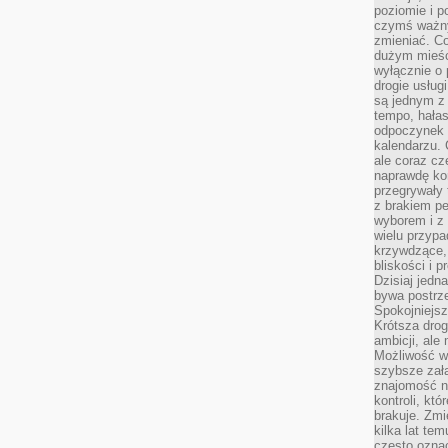
poziomie i p
czymś ważny
zmieniać. C
dużym mieśc
wyłącznie o 
drogie usług
są jednym z
tempo, hałas
odpoczynek 
kalendarzu.
ale coraz cz
naprawdę kor
przegrywały 
z brakiem p
wyborem i z 
wielu przypa
krzywdzące, 
bliskości i p
Dzisiaj jedn
bywa postrz
Spokojniejs
Krótsza drog
ambicji, al
Możliwość wy
szybsze zał
znajomość na
kontroli, kt
brakuje. Zmi
kilka lat te
często ozna