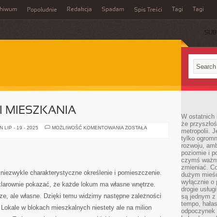
chiwum
Redakcja
Spadam
Tagi
Tagi
Popołudnie
Spis Treści
SUB
 MIESZKANIA
W ostatnich 
że przyszłoś
WNĘTRZE
LIP - 19 - 2025
MOŻLIWOŚĆ KOMENTOWANIA
ZOSTAŁA
metropolii. 
DOMU
tylko ogromn
I
MIESZKANIA
rozwoju, amb
poziomie i p
czymś ważny
zmieniać. C
niezwykle charakterystyczne określenie i pomieszczenie.
dużym mieśc
wyłącznie o 
klarownie pokazać, że każde lokum ma własne wnętrze.
drogie usług
ze, ale własne. Dzięki temu widzimy następne zależności
są jednym z
tempo, hałas
kale w blokach mieszkalnych niestety ale na milion
odpoczynek 