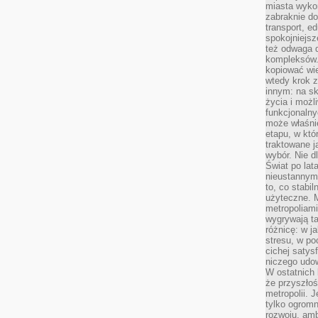
miasta wyko
zabraknie do
transport, e
spokojniejsz
też odwaga 
kompleksów.
kopiować wie
wtedy krok z
innym: na ska
życia i możl
funkcjonalny
może właśni
etapu, w któ
traktowane j
wybór. Nie d
Świat po lat
nieustannym
to, co stabi
użyteczne. 
metropoliami
wygrywają t
różnicę: w j
stresu, w po
cichej satys
niczego udo
W ostatnich 
że przyszłoś
metropolii. 
tylko ogromn
rozwoju, amb