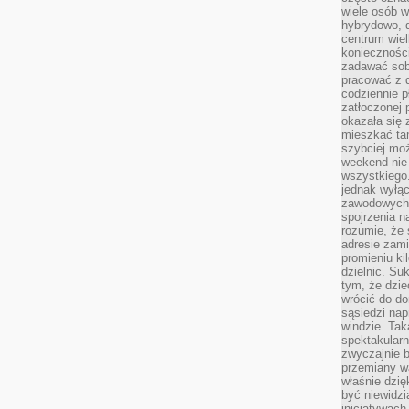
wiele osób w
hybrydowo, 
centrum wiel
konieczności
zadawać sob
pracować z 
codziennie p
zatłoczonej 
okazała się 
mieszkać tam
szybciej moż
weekend nie 
wszystkiego.
jednak wyłą
zawodowych.
spojrzenia n
rozumie, że 
adresie zami
promieniu ki
dzielnic. Su
tym, że dzie
wrócić do do
sąsiedzi nap
windzie. Ta
spektakularn
zwyczajnie b
przemiany wa
właśnie dzię
być niewidzi
inicjatywach