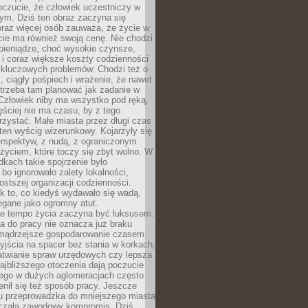
oczucie, że człowiek uczestniczy w
m. Dziś ten obraz zaczyna się
oraz więcej osób zauważa, że życie w
ie ma również swoją cenę. Nie chodzi
pieniądze, choć wysokie czynsze,
i i coraz większe koszty codzienności
 kluczowych problemów. Chodzi też o
, ciągły pośpiech i wrażenie, że nawet
trzeba tam planować jak zadanie w
 Człowiek niby ma wszystko pod ręką,
ęściej nie ma czasu, by z tego
zystać. Małe miasta przez długi czas
ten wyścig wizerunkowy. Kojarzyły się
erspektyw, z nudą, z ograniczonym
życiem, które toczy się zbyt wolno. W
dkach takie spojrzenie było
bo ignorowało zalety lokalności,
rostszej organizacji codzienności.
ak to, co kiedyś wydawało się wadą,
egane jako ogromny atut.
ze tempo życia zaczyna być luksusem.
a do pracy nie oznacza już braku
e mądrzejsze gospodarowanie czasem.
jścia na spacer bez stania w korkach,
atwianie spraw urzędowych czy lepsza
jbliższego otoczenia dają poczucie
órego w dużych aglomeracjach często
enił się też sposób pracy. Jeszcze
mu przeprowadzka do mniejszego miasta
czała zawodowy kompromis. Dziś