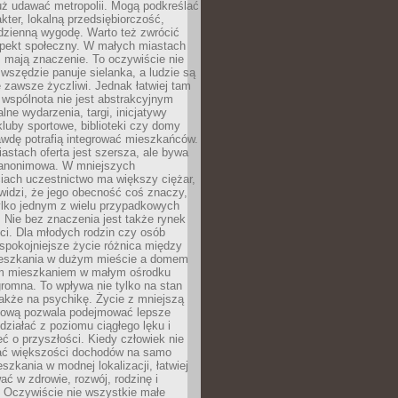
uż udawać metropolii. Mogą podkreślać
kter, lokalną przedsiębiorczość,
odzienną wygodę. Warto też zwrócić
pekt społeczny. W małych miastach
ż mają znaczenie. To oczywiście nie
wszędzie panuje sielanka, a ludzie są
 zawsze życzliwi. Jednak łatwiej tam
 wspólnota nie jest abstrakcyjnym
lne wydarzenia, targi, inicjatywy
kluby sportowe, biblioteki czy domy
awdę potrafią integrować mieszkańców.
stach oferta jest szersza, ale bywa
j anonimowa. W mniejszych
iach uczestnictwo ma większy ciężar,
widzi, że jego obecność coś znaczy,
tylko jednym z wielu przypadkowych
 Nie bez znaczenia jest także rynek
ci. Dla młodych rodzin czy osób
spokojniejsze życie różnica między
eszkania w dużym mieście a domem
m mieszkaniem w małym ośrodku
romna. To wpływa nie tylko na stan
także na psychikę. Życie z mniejszą
nsową pozwala podejmować lepsze
 działać z poziomu ciągłego lęku i
eć o przyszłości. Kiedy człowiek nie
ć większości dochodów na samo
szkania w modnej lokalizacji, łatwiej
ć w zdrowie, rozwój, rodzinę i
 Oczywiście nie wszystkie małe