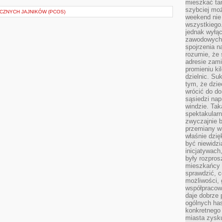
mieszkać tam
szybciej moż
CZNYCH JAJNIKÓW (PCOS)
weekend nie 
wszystkiego.
jednak wyłą
zawodowych.
spojrzenia n
rozumie, że 
adresie zami
promieniu ki
dzielnic. Su
tym, że dzie
wrócić do do
sąsiedzi nap
windzie. Ta
spektakularn
zwyczajnie b
przemiany wa
właśnie dzię
być niewidzi
inicjatywach
były rozpros
mieszkańcy 
sprawdzić, c
możliwości, 
współpracow
daje dobrze
ogólnych has
konkretnego 
miasta zysku