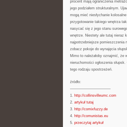
procent mają ograniczenia metrażo
jego podziałem strukturalnym. Uja
mogą mieć niesłychanie kolosalne
przygotowanie takiego wnętrza ta
nasycać się z jego stanu suroweg
wnętrze. Niestety ale tutaj nieraz
najpotrzebniejsze pomieszczenia 
zobacz pokoje do wynajęcia słupsk
Mimo to należałoby oznajmić, że 
nieruchomości ogłoszenia słupsk. 
tego rodzaju spostrzeżeń.
źródło:
———————————
1.
http://collinsvilleumc.com
2.
artykuł tutaj
3.
http://comixfuzzy.de
4.
http://comunistas.eu
5.
przeczytaj artykuł