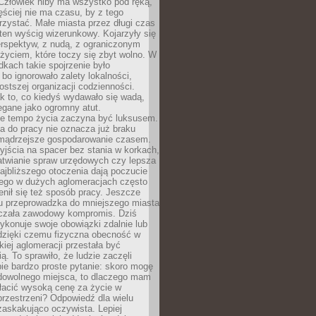
 Człowiek niby ma wszystko pod ręką,
ęściej nie ma czasu, by z tego
zystać. Małe miasta przez długi czas
ten wyścig wizerunkowy. Kojarzyły się
erspektyw, z nudą, z ograniczonym
życiem, które toczy się zbyt wolno. W
dkach takie spojrzenie było
bo ignorowało zalety lokalności,
rostszej organizacji codzienności.
ak to, co kiedyś wydawało się wadą,
egane jako ogromny atut.
ze tempo życia zaczyna być luksusem.
a do pracy nie oznacza już braku
e mądrzejsze gospodarowanie czasem.
jścia na spacer bez stania w korkach,
atwianie spraw urzędowych czy lepsza
jbliższego otoczenia dają poczucie
órego w dużych aglomeracjach często
enił się też sposób pracy. Jeszcze
mu przeprowadzka do mniejszego miasta
czała zawodowy kompromis. Dziś
ykonuje swoje obowiązki zdalnie lub
dzięki czemu fizyczna obecność w
kiej aglomeracji przestała być
ą. To sprawiło, że ludzie zaczęli
ie bardzo proste pytanie: skoro mogę
dowolnego miejsca, to dlaczego mam
łacić wysoką cenę za życie w
przestrzeni? Odpowiedź dla wielu
zaskakująco oczywista. Lepiej