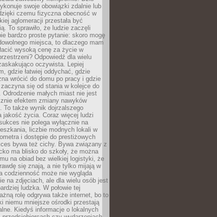
ykonuje swoje obowiązki zdalnie lub
dzięki czemu fizyczna obecność w
kiej aglomeracji przestała być
ą. To sprawiło, że ludzie zaczęli
ie bardzo proste pytanie: skoro mogę
dowolnego miejsca, to dlaczego mam
łacić wysoką cenę za życie w
przestrzeni? Odpowiedź dla wielu
zaskakująco oczywista. Lepiej
, gdzie łatwiej oddychać, gdzie
na wrócić do domu po pracy i gdzie
zaczyna się od stania w kolejce do
 Odrodzenie małych miast nie jest
cznie efektem zmiany nawyków
 To także wynik dojrzalszego
a jakość życia. Coraz więcej ludzi
sukces nie polega wyłącznie na
eszkania, liczbie modnych lokali w
lometra i dostępie do prestiżowych
kces bywa też cichy. Bywa związany z
cko ma blisko do szkoły, że można
mu na obiad bez wielkiej logistyki, że
rawdę się znają, a nie tylko mijają w
ka codzienność może nie wygląda
ie na zdjęciach, ale dla wielu osób jest
ardziej ludzka. W połowie tej
żną rolę odgrywa także internet, bo to
ki niemu mniejsze ośrodki przestają
alne. Kiedyś informacje o lokalnych
, przedsiębiorcach czy wydarzeniach