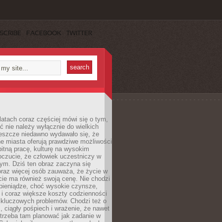
SCRIBE
FACEBOOK
TWITTER
latach coraz częściej mówi się o tym,
ć nie należy wyłącznie do wielkich
Jeszcze niedawno wydawało się, że
e miasta oferują prawdziwe możliwości
itną pracę, kulturę na wysokim
oczucie, że człowiek uczestniczy w
m. Dziś ten obraz zaczyna się
oraz więcej osób zauważa, że życie w
ie ma również swoją cenę. Nie chodzi
pieniądze, choć wysokie czynsze,
i i coraz większe koszty codzienności
 kluczowych problemów. Chodzi też o
, ciągły pośpiech i wrażenie, że nawet
trzeba tam planować jak zadanie w