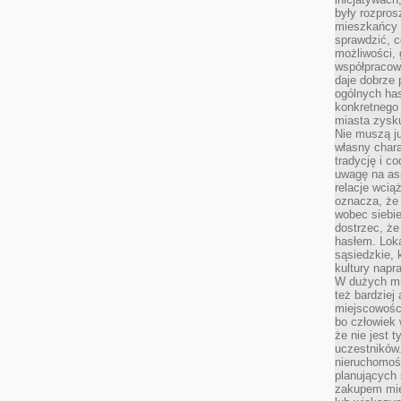
były rozpros
mieszkańcy 
sprawdzić, c
możliwości, 
współpracow
daje dobrze
ogólnych has
konkretnego 
miasta zysku
Nie muszą j
własny chara
tradycję i c
uwagę na as
relacje wcią
oznacza, że 
wobec siebie
dostrzec, że
hasłem. Loka
sąsiedzkie, 
kultury napr
W dużych mia
też bardzie
miejscowośc
bo człowiek 
że nie jest 
uczestników.
nieruchomoś
planujących 
zakupem mi