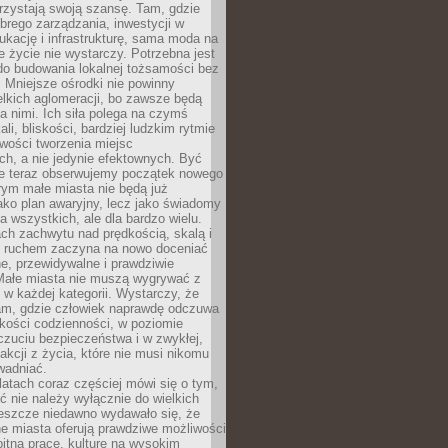
rzystają swoją szansę. Tam, gdzie
brego zarządzania, inwestycji w
dukację i infrastrukturę, sama moda na
e życie nie wystarczy. Potrzebna jest
do budowania lokalnej tożsamości bez
 Mniejsze ośrodki nie powinny
lkich aglomeracji, bo zawsze będą
a nimi. Ich siła polega na czymś
li, bliskości, bardziej ludzkim rytmie
iwości tworzenia miejsc
ch, a nie jedynie efektownych. Być
e teraz obserwujemy początek nowego
rym małe miasta nie będą już
ako plan awaryjny, lecz jako świadomy
la wszystkich, ale dla bardzo wielu.
ach zachwytu nad prędkością, skalą i
 ruchem zaczyna na nowo doceniać
lne, przewidywalne i prawdziwie
Małe miasta nie muszą wygrywać z
 w każdej kategorii. Wystarczy, że
am, gdzie człowiek naprawdę odczuwa
akości codzienności, w poziomie
czuciu bezpieczeństwa i w zwykłej,
fakcji z życia, które nie musi nikomu
wadniać.
latach coraz częściej mówi się o tym,
ć nie należy wyłącznie do wielkich
Jeszcze niedawno wydawało się, że
e miasta oferują prawdziwe możliwości
itną pracę, kulturę na wysokim