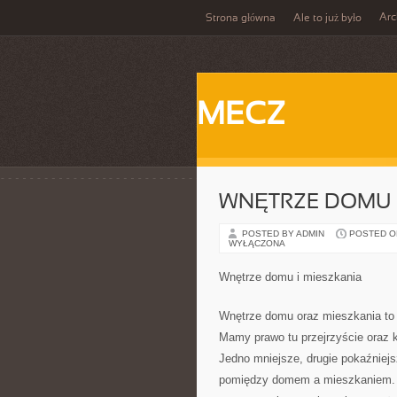
Ar
Strona główna
Ale to już było
MECZ
WNĘTRZE DOMU I
POSTED BY ADMIN
POSTED ON 
WYŁĄCZONA
Wnętrze domu i mieszkania
Wnętrze domu oraz mieszkania to 
Mamy prawo tu przejrzyście oraz 
Jedno mniejsze, drugie pokaźniejs
pomiędzy domem a mieszkaniem. Lo