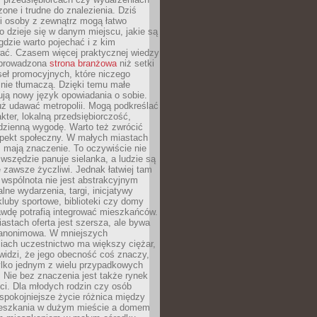
zone i trudne do znalezienia. Dziś
i osoby z zewnątrz mogą łatwo
o dzieje się w danym miejscu, jakie są
gdzie warto pojechać i z kim
ać. Czasem więcej praktycznej wiedzy
 prowadzona
strona branżowa
niż setki
eł promocyjnych, które niczego
nie tłumaczą. Dzięki temu małe
ją nowy język opowiadania o sobie.
uż udawać metropolii. Mogą podkreślać
kter, lokalną przedsiębiorczość,
odzienną wygodę. Warto też zwrócić
pekt społeczny. W małych miastach
ż mają znaczenie. To oczywiście nie
wszędzie panuje sielanka, a ludzie są
 zawsze życzliwi. Jednak łatwiej tam
 wspólnota nie jest abstrakcyjnym
lne wydarzenia, targi, inicjatywy
kluby sportowe, biblioteki czy domy
awdę potrafią integrować mieszkańców.
stach oferta jest szersza, ale bywa
j anonimowa. W mniejszych
iach uczestnictwo ma większy ciężar,
widzi, że jego obecność coś znaczy,
tylko jednym z wielu przypadkowych
 Nie bez znaczenia jest także rynek
ci. Dla młodych rodzin czy osób
spokojniejsze życie różnica między
eszkania w dużym mieście a domem