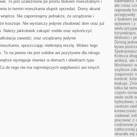
kalendarzu.
we. To jest uzależnione po prostu blokiem mieszkalnym i
ale coraz cz
wnia to termin mieszkania słupsk sprzedaż. Domy akurat
naprawdę kor
przegrywały 
 wnętrze. Nie zapominajmy jednakże, że urządzenie i
z brakiem p
kże kosztuje. Nie wystarczy jedynie zbudować dom oraz już
wyborem i z 
wielu przypa
o. Należy jakkolwiek zakupić meble oraz wykończyć
krzywdzące, 
bliskości i p
 kalkulacja zawodzi, oraz urządzamy jedynie
Dzisiaj jedn
mieszkania, opuszczając nietkniętą resztę. Wobec tego
bywa postrz
Spokojniejs
. To na pewno nie jest solidne ani pozytywne dla nikogo.
Krótsza drog
wnętrze występuje również w domach i obiektach typu
ambicji, al
Możliwość wy
Co do tego nie ma najmniejszych wątpliwości ani innych
szybsze zał
znajomość na
kontroli, kt
brakuje. Zmi
kilka lat te
często ozna
wiele osób w
hybrydowo, 
centrum wiel
konieczności
zadawać sob
pracować z 
codziennie p
zatłoczonej 
okazała się 