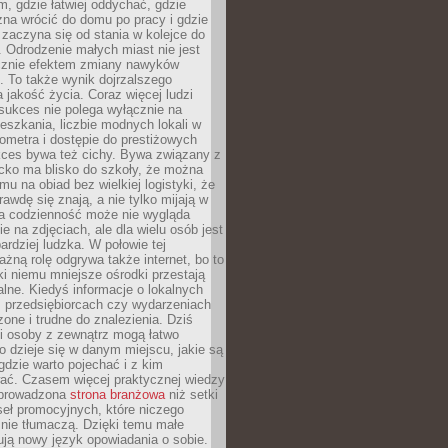
, gdzie łatwiej oddychać, gdzie
na wrócić do domu po pracy i gdzie
zaczyna się od stania w kolejce do
 Odrodzenie małych miast nie jest
cznie efektem zmiany nawyków
 To także wynik dojrzalszego
a jakość życia. Coraz więcej ludzi
sukces nie polega wyłącznie na
eszkania, liczbie modnych lokali w
lometra i dostępie do prestiżowych
kces bywa też cichy. Bywa związany z
cko ma blisko do szkoły, że można
mu na obiad bez wielkiej logistyki, że
rawdę się znają, a nie tylko mijają w
ka codzienność może nie wygląda
ie na zdjęciach, ale dla wielu osób jest
ardziej ludzka. W połowie tej
żną rolę odgrywa także internet, bo to
ki niemu mniejsze ośrodki przestają
alne. Kiedyś informacje o lokalnych
, przedsiębiorcach czy wydarzeniach
zone i trudne do znalezienia. Dziś
i osoby z zewnątrz mogą łatwo
o dzieje się w danym miejscu, jakie są
gdzie warto pojechać i z kim
ać. Czasem więcej praktycznej wiedzy
 prowadzona
strona branżowa
niż setki
eł promocyjnych, które niczego
nie tłumaczą. Dzięki temu małe
ją nowy język opowiadania o sobie.