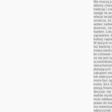
Nie muszą j
własny chara
tradycję i c
uwagę na as
relacje wcią
oznacza, że 
wobec siebie
dostrzec, że
hasłem. Loka
sąsiedzkie, 
kultury napr
W dużych mia
też bardzie
miejscowośc
bo człowiek 
że nie jest 
uczestników.
nieruchomoś
planujących 
zakupem mi
lub większy
może być og
konta, lecz 
presją fina
decyzje, nie
realnie myśl
musi oddawa
prawo do mie
mu inwestowa
odpoczynek.