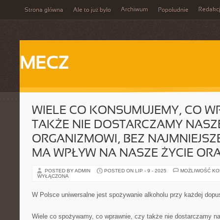
Archiwum
Redakc
Strona główna
Ale to już było
Popołudnie
MECZ
WIELE CO KONSUMUJEMY, CO WP
TAKŻE NIE DOSTARCZAMY NAS
ORGANIZMOWI, BEZ NAJMNIEJSZ
MA WPŁYW NA NASZE ŻYCIE OR
POSTED BY ADMIN
POSTED ON LIP - 9 - 2025
MOŻLIWOŚĆ K
WYŁĄCZONA
W Polsce uniwersalne jest spożywanie alkoholu przy każdej dopus
Wiele co spożywamy, co wprawnie, czy także nie dostarczamy n