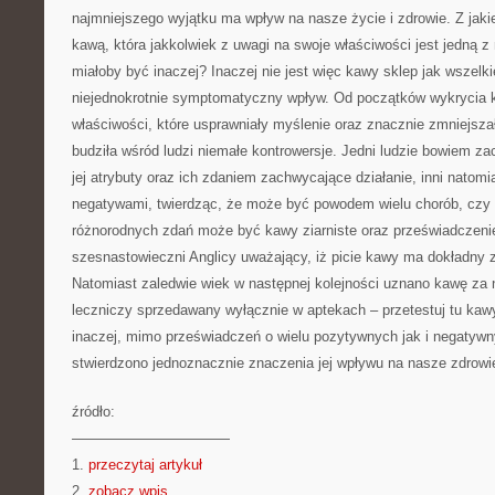
najmniejszego wyjątku ma wpływ na nasze życie i zdrowie. Z jak
kawą, która jakkolwiek z uwagi na swoje właściwości jest jedną z
miałoby być inaczej? Inaczej nie jest więc kawy sklep jak wszelk
niejednokrotnie symptomatyczny wpływ. Od początków wykrycia k
właściwości, które usprawniały myślenie oraz znacznie zmniejs
budziła wśród ludzi niemałe kontrowersje. Jedni ludzie bowiem z
jej atrybuty oraz ich zdaniem zachwycające działanie, inni natomias
negatywami, twierdząc, że może być powodem wielu chorób, czy
różnorodnych zdań może być kawy ziarniste oraz przeświadczenie,
szesnastowieczni Anglicy uważający, iż picie kawy ma dokładny
Natomiast zaledwie wiek w następnej kolejności uznano kawę za
leczniczy sprzedawany wyłącznie w aptekach – przetestuj tu kaw
inaczej, mimo przeświadczeń o wielu pozytywnych jak i negatywn
stwierdzono jednoznacznie znaczenia jej wpływu na nasze zdrowi
źródło:
———————————
1.
przeczytaj artykuł
2.
zobacz wpis