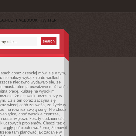
SCRIBE
FACEBOOK
TWITTER
latach coraz częściej mówi się o tym,
ć nie należy wyłącznie do wielkich
Jeszcze niedawno wydawało się, że
e miasta oferują prawdziwe możliwości
itną pracę, kulturę na wysokim
oczucie, że człowiek uczestniczy w
m. Dziś ten obraz zaczyna się
oraz więcej osób zauważa, że życie w
ie ma również swoją cenę. Nie chodzi
pieniądze, choć wysokie czynsze,
i i coraz większe koszty codzienności
 kluczowych problemów. Chodzi też o
, ciągły pośpiech i wrażenie, że nawet
trzeba tam planować jak zadanie w