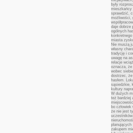
były rozpros
mieszkańcy 
sprawdzić, c
możliwości, 
współpracow
daje dobrze
ogólnych has
konkretnego 
miasta zysku
Nie muszą j
własny chara
tradycję i c
uwagę na as
relacje wcią
oznacza, że 
wobec siebie
dostrzec, że
hasłem. Loka
sąsiedzkie, 
kultury napr
W dużych mia
też bardzie
miejscowośc
bo człowiek 
że nie jest 
uczestników.
nieruchomoś
planujących 
zakupem mi