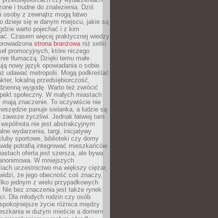
zone i trudne do znalezienia. Dziś
i osoby z zewnątrz mogą łatwo
o dzieje się w danym miejscu, jakie są
gdzie warto pojechać i z kim
ać. Czasem więcej praktycznej wiedzy
 prowadzona
strona branżowa
niż setki
eł promocyjnych, które niczego
nie tłumaczą. Dzięki temu małe
ją nowy język opowiadania o sobie.
uż udawać metropolii. Mogą podkreślać
kter, lokalną przedsiębiorczość,
odzienną wygodę. Warto też zwrócić
pekt społeczny. W małych miastach
ż mają znaczenie. To oczywiście nie
wszędzie panuje sielanka, a ludzie są
 zawsze życzliwi. Jednak łatwiej tam
 wspólnota nie jest abstrakcyjnym
lne wydarzenia, targi, inicjatywy
kluby sportowe, biblioteki czy domy
awdę potrafią integrować mieszkańców.
stach oferta jest szersza, ale bywa
j anonimowa. W mniejszych
iach uczestnictwo ma większy ciężar,
widzi, że jego obecność coś znaczy,
tylko jednym z wielu przypadkowych
 Nie bez znaczenia jest także rynek
ci. Dla młodych rodzin czy osób
spokojniejsze życie różnica między
eszkania w dużym mieście a domem