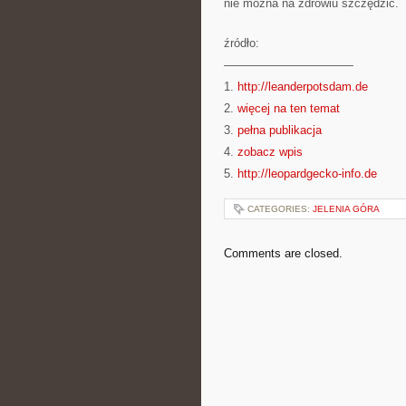
nie można na zdrowiu szczędzić.
źródło:
———————————
1.
http://leanderpotsdam.de
2.
więcej na ten temat
3.
pełna publikacja
4.
zobacz wpis
5.
http://leopardgecko-info.de
CATEGORIES:
JELENIA GÓRA
Comments are closed.