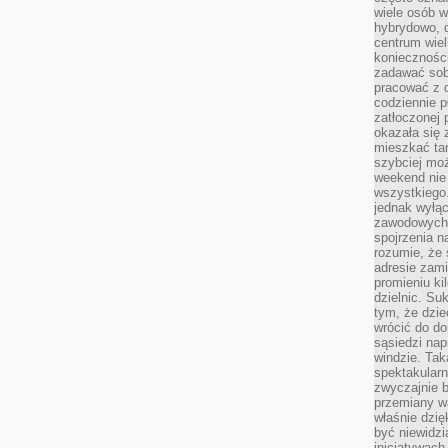
wiele osób w
hybrydowo, 
centrum wiel
konieczności
zadawać sob
pracować z 
codziennie p
zatłoczonej 
okazała się 
mieszkać tam
szybciej moż
weekend nie 
wszystkiego.
jednak wyłą
zawodowych.
spojrzenia n
rozumie, że 
adresie zami
promieniu ki
dzielnic. Su
tym, że dzie
wrócić do do
sąsiedzi nap
windzie. Ta
spektakularn
zwyczajnie b
przemiany wa
właśnie dzię
być niewidzi
inicjatywach