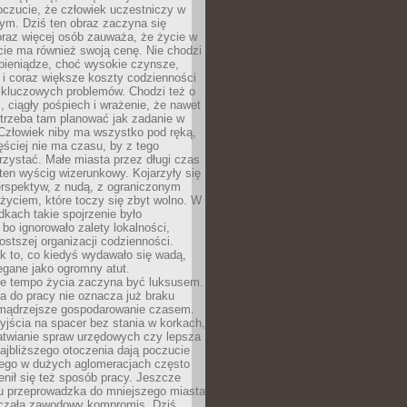
oczucie, że człowiek uczestniczy w
m. Dziś ten obraz zaczyna się
oraz więcej osób zauważa, że życie w
ie ma również swoją cenę. Nie chodzi
pieniądze, choć wysokie czynsze,
i i coraz większe koszty codzienności
 kluczowych problemów. Chodzi też o
, ciągły pośpiech i wrażenie, że nawet
trzeba tam planować jak zadanie w
 Człowiek niby ma wszystko pod ręką,
ęściej nie ma czasu, by z tego
zystać. Małe miasta przez długi czas
ten wyścig wizerunkowy. Kojarzyły się
erspektyw, z nudą, z ograniczonym
życiem, które toczy się zbyt wolno. W
dkach takie spojrzenie było
bo ignorowało zalety lokalności,
rostszej organizacji codzienności.
ak to, co kiedyś wydawało się wadą,
egane jako ogromny atut.
ze tempo życia zaczyna być luksusem.
a do pracy nie oznacza już braku
e mądrzejsze gospodarowanie czasem.
jścia na spacer bez stania w korkach,
atwianie spraw urzędowych czy lepsza
jbliższego otoczenia dają poczucie
órego w dużych aglomeracjach często
enił się też sposób pracy. Jeszcze
mu przeprowadzka do mniejszego miasta
czała zawodowy kompromis. Dziś