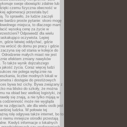
ykonuje swoje obowiązki zdalnie lub
dzięki czemu fizyczna obecność w
kiej aglomeracji przestała być
ą. To sprawiło, że ludzie zaczęli
ie bardzo proste pytanie: skoro mogę
dowolnego miejsca, to dlaczego mam
łacić wysoką cenę za życie w
przestrzeni? Odpowiedź dla wielu
zaskakująco oczywista. Lepiej
, gdzie łatwiej oddychać, gdzie
na wrócić do domu po pracy i gdzie
zaczyna się od stania w kolejce do
 Odrodzenie małych miast nie jest
cznie efektem zmiany nawyków
 To także wynik dojrzalszego
a jakość życia. Coraz więcej ludzi
sukces nie polega wyłącznie na
eszkania, liczbie modnych lokali w
lometra i dostępie do prestiżowych
kces bywa też cichy. Bywa związany z
cko ma blisko do szkoły, że można
mu na obiad bez wielkiej logistyki, że
rawdę się znają, a nie tylko mijają w
ka codzienność może nie wygląda
ie na zdjęciach, ale dla wielu osób jest
ardziej ludzka. W połowie tej
żną rolę odgrywa także internet, bo to
ki niemu mniejsze ośrodki przestają
alne. Kiedyś informacje o lokalnych
, przedsiębiorcach czy wydarzeniach