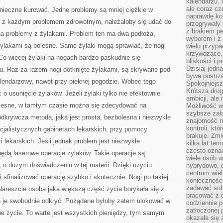
W
kalendarzu.
ODCHUDZANIU
ale coraz cz
onieczne kurować. Jedne problemy są mniej ciężkie w
SIĘ
naprawdę kor
I
iek z każdym problemem zdrowotnym, należałoby się udać do
PRZECHODZENIU
przegrywały 
NA
z brakiem p
i na problemy z żylakami. Problem ten ma dwa podłoża,
DIETĘ
wyborem i z 
żylakami są bolesne. Same żylaki mogą sprawiać, że nogi
wielu przypa
krzywdzące, 
Co więcej żylaki na nogach bardzo paskudnie się
bliskości i p
Dzisiaj jedn
u. Raz za razem nogi dotknięte żylakami, są skrywane pod
bywa postrz
alendarzowy, nawet przy pięknej pogodzie. Wobec tego
Spokojniejs
Krótsza drog
 o usunięcie żylaków. Jeżeli żylaki tylko nie efektownie
ambicji, al
 bolesne, w tamtym czasie można się zdecydować na
Możliwość wy
szybsze zał
odkrywcza metoda, jaka jest prosta, bezbolesna i niezwykle
znajomość na
kontroli, kt
cjalistycznych gabinetach lekarskich, przy pomocy
brakuje. Zmi
 lekarskich. Jeśli jednak problem jest niezwykle
kilka lat te
często ozna
dą laserowe operacje żylaków. Takie operacje są
wiele osób w
o dużym doświadczeniu w tej materii. Dzięki użyciu
hybrydowo, 
centrum wiel
i sfinalizować operację szybko i skutecznie. Nogi po takiej
konieczności
zadawać sob
Nareszcie osoba jaka większą część życia borykała się z
pracować z 
 je swobodnie odkryć. Pożądane byłoby zatem ulokować w
codziennie p
zatłoczonej 
ne życie. To warte jest wszystkich pieniędzy, tym samym
okazała się 