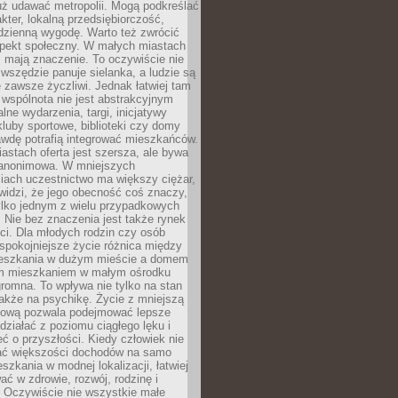
uż udawać metropolii. Mogą podkreślać
kter, lokalną przedsiębiorczość,
odzienną wygodę. Warto też zwrócić
pekt społeczny. W małych miastach
ż mają znaczenie. To oczywiście nie
wszędzie panuje sielanka, a ludzie są
 zawsze życzliwi. Jednak łatwiej tam
 wspólnota nie jest abstrakcyjnym
lne wydarzenia, targi, inicjatywy
kluby sportowe, biblioteki czy domy
awdę potrafią integrować mieszkańców.
stach oferta jest szersza, ale bywa
j anonimowa. W mniejszych
iach uczestnictwo ma większy ciężar,
widzi, że jego obecność coś znaczy,
tylko jednym z wielu przypadkowych
 Nie bez znaczenia jest także rynek
ci. Dla młodych rodzin czy osób
spokojniejsze życie różnica między
eszkania w dużym mieście a domem
m mieszkaniem w małym ośrodku
romna. To wpływa nie tylko na stan
także na psychikę. Życie z mniejszą
nsową pozwala podejmować lepsze
 działać z poziomu ciągłego lęku i
eć o przyszłości. Kiedy człowiek nie
ć większości dochodów na samo
szkania w modnej lokalizacji, łatwiej
ć w zdrowie, rozwój, rodzinę i
 Oczywiście nie wszystkie małe