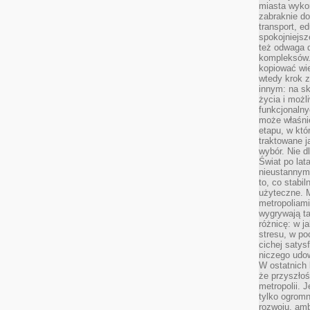
miasta wyko
zabraknie do
transport, e
spokojniejsz
też odwaga 
kompleksów.
kopiować wie
wtedy krok z
innym: na ska
życia i możl
funkcjonalny
może właśni
etapu, w któ
traktowane j
wybór. Nie d
Świat po lat
nieustannym
to, co stabi
użyteczne. 
metropoliami
wygrywają t
różnicę: w j
stresu, w po
cichej satys
niczego udo
W ostatnich 
że przyszłoś
metropolii. 
tylko ogromn
rozwoju, amb