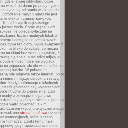
, gdzie łatwiej oddychać, gdzie
na wrócić do domu po pracy i gdzie
zaczyna się od stania w kolejce do
 Odrodzenie małych miast nie jest
cznie efektem zmiany nawyków
 To także wynik dojrzalszego
a jakość życia. Coraz więcej ludzi
sukces nie polega wyłącznie na
eszkania, liczbie modnych lokali w
lometra i dostępie do prestiżowych
kces bywa też cichy. Bywa związany z
cko ma blisko do szkoły, że można
mu na obiad bez wielkiej logistyki, że
rawdę się znają, a nie tylko mijają w
ka codzienność może nie wygląda
ie na zdjęciach, ale dla wielu osób jest
ardziej ludzka. W połowie tej
żną rolę odgrywa także internet, bo to
ki niemu mniejsze ośrodki przestają
alne. Kiedyś informacje o lokalnych
, przedsiębiorcach czy wydarzeniach
zone i trudne do znalezienia. Dziś
i osoby z zewnątrz mogą łatwo
o dzieje się w danym miejscu, jakie są
gdzie warto pojechać i z kim
ać. Czasem więcej praktycznej wiedzy
 prowadzona
strona branżowa
niż setki
eł promocyjnych, które niczego
nie tłumaczą. Dzięki temu małe
ją nowy język opowiadania o sobie.