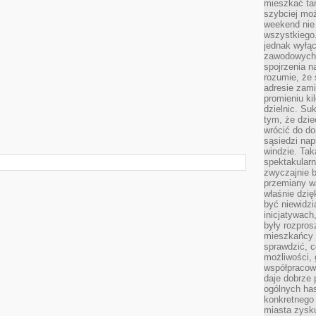
mieszkać tam
szybciej moż
weekend nie 
wszystkiego.
jednak wyłą
zawodowych.
spojrzenia n
rozumie, że 
adresie zami
promieniu ki
dzielnic. Su
tym, że dzie
wrócić do do
sąsiedzi nap
windzie. Ta
spektakularn
zwyczajnie b
przemiany wa
właśnie dzię
być niewidzi
inicjatywach
były rozpros
mieszkańcy 
sprawdzić, c
możliwości, 
współpracow
daje dobrze
ogólnych has
konkretnego 
miasta zysku