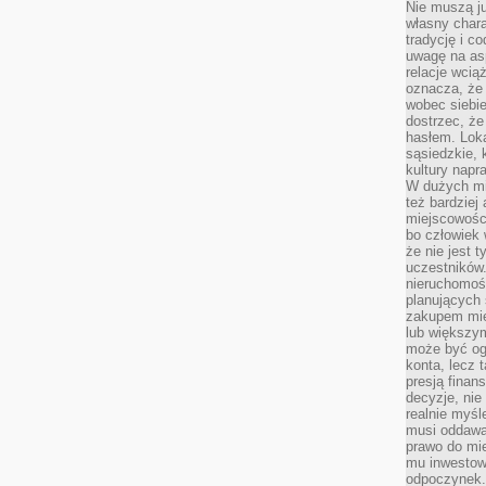
Nie muszą j
własny chara
tradycję i c
uwagę na as
relacje wcią
oznacza, że 
wobec siebie
dostrzec, że
hasłem. Loka
sąsiedzkie, 
kultury napr
W dużych mia
też bardzie
miejscowośc
bo człowiek 
że nie jest 
uczestników.
nieruchomoś
planujących 
zakupem mi
lub większy
może być og
konta, lecz 
presją fina
decyzje, nie
realnie myśl
musi oddawa
prawo do mie
mu inwestowa
odpoczynek.