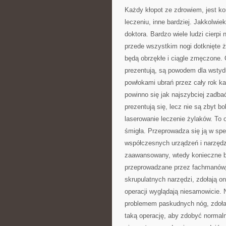
Każdy kłopot ze zdrowiem, jest k
leczeniu, inne bardziej. Jakkolw
doktora. Bardzo wiele ludzi cierp
przede wszystkim nogi dotknięte 
będą obrzękłe i ciągle zmęczone. 
prezentują, są powodem dla wstyd
powłokami ubrań przez cały rok k
powinno się jak najszybciej zadbać
prezentują się, lecz nie są zbyt
laserowanie leczenie żylaków. To 
śmigła. Przeprowadza się ją w spe
współczesnych urządzeń i narzędzi
zaawansowany, wtedy konieczne bę
przeprowadzane przez fachmanów, 
skrupulatnych narzędzi, zdołają on
operacji wyglądają niesamowicie. 
problemem paskudnych nóg, zdoła
taką operację, aby zdobyć normal